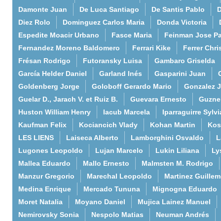
Damonte Juan
De Luca Santiago
De Santis Pablo
D
Diez Rolo
Dominguez Carlos Maria
Donda Victoria
Espedite Moacir Urbano
Fasce Maria
Feinman Jose P
Fernandez Moreno Baldomero
Ferrari Kike
Ferrer Chri
Frésan Rodrigo
Futoransky Luisa
Gambaro Griselda
García Helder Daniel
Garland Inés
Gasparini Juan
Goldenberg Jorge
Goloboff Gerardo Mario
Gonzalez 
Guelar D., Jarach V. et Ruiz B.
Guevara Ernesto
Guzne
Huston William Henry
Iacub Marcela
Iparraguirre Sylvi
Kaufman Felix
Kociancich Vlady
Kohan Martin
Kos
LES LIENS
Laiseca Alberto
Lamborghini Osvaldo
L
Lugones Leopoldo
Lujan Marcelo
Lukin Liliana
Ly
Mallea Eduardo
Mallo Ernesto
Malmsten M. Rodrigo
Manzur Gregorio
Marechal Leopoldo
Martinez Guille
Medina Enrique
Mercado Tununa
Mignogna Eduardo
Moret Natalia
Moyano Daniel
Mujica Lainez Manuel
Nemirovsky Sonia
Nespolo Matias
Neuman Andrés