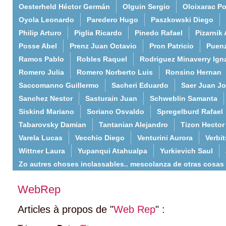
Oesterheld Héctor Germán
Olguin Sergio
Oloixarac Po
Oyola Leonardo
Paredero Hugo
Paszkowski Diego
Philip Arturo
Piglia Ricardo
Pinedo Rafael
Pizarnik 
Posse Abel
Prenz Juan Octavio
Pron Patricio
Puenz
Ramos Pablo
Robles Raquel
Rodriguez Minaverry Ign
Romero Julia
Romero Norberto Luis
Ronsino Hernan
Saccomanno Guillermo
Sacheri Eduardo
Saer Juan J
Sanchez Nestor
Sasturain Juan
Schweblin Samanta
Siskind Mariano
Soriano Osvaldo
Spregelburd Rafael
Tabarovsky Damian
Tantanian Alejandro
Tizon Hector
Varela Lucas
Vecchio Diego
Venturini Aurora
Verbi
Wittner Laura
Yupanqui Atahualpa
Yurkievich Saul
Zo autres choses inclassables.. mescolanza de otras cosas
WebRep
Articles à propos de "
Web Rep
" :