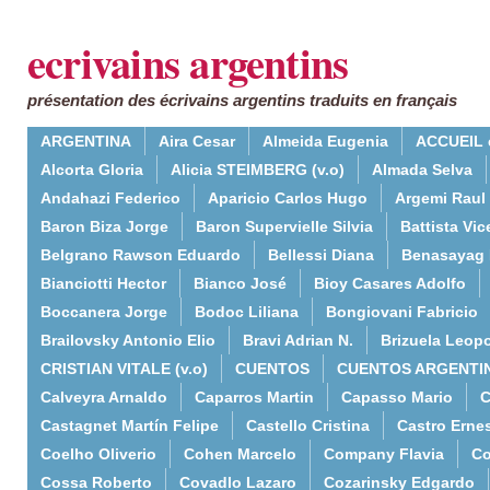
ecrivains argentins
présentation des écrivains argentins traduits en français
ARGENTINA
Aira Cesar
Almeida Eugenia
ACCUEIL 
Alcorta Gloria
Alicia STEIMBERG (v.o)
Almada Selva
Andahazi Federico
Aparicio Carlos Hugo
Argemi Raul
Baron Biza Jorge
Baron Supervielle Silvia
Battista Vic
Belgrano Rawson Eduardo
Bellessi Diana
Benasayag 
Bianciotti Hector
Bianco José
Bioy Casares Adolfo
Boccanera Jorge
Bodoc Liliana
Bongiovani Fabricio
Brailovsky Antonio Elio
Bravi Adrian N.
Brizuela Leop
CRISTIAN VITALE (v.o)
CUENTOS
CUENTOS ARGENTI
Calveyra Arnaldo
Caparros Martin
Capasso Mario
C
Castagnet Martín Felipe
Castello Cristina
Castro Erne
Coelho Oliverio
Cohen Marcelo
Company Flavia
Co
Cossa Roberto
Covadlo Lazaro
Cozarinsky Edgardo