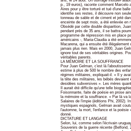
ans, le 24 aout. Un ouvrage intituléPalabr
p., 19 euros), raconte comment Marcelo a
Aires pour y être torturé et tué d'une ba
identifie ses restes, il découvre non seul
tonneau de sable et de ciment et jeté da
enceinte de sept mois, a été enlevée e
Obsédé par cette double disparition, Juan
pendant près de 35 ans, il se battra pourr
programme de répression mis en place par 
américains -, Maria-Claudia a été emmené
Macarena, qui a ensuite été illégalement 
jamais plus rien. Mais en 2000, Juan Gelm
ignore tout de ses véritables origines. Po
véritables parents.
LA MÉMOIRE ET LA SOUFFRANCE
Pour Juan Gelman, c'est là l'aboutissemen
estime à plus de 500 le nombre des enfant
régimes militaires, expliquait-il. « Il y a
la tête des militaires, les bébés devaient
desidées subversives ». Les mères quant 
Il aurait été difficile qu'une telle biogra
Foisonnante, faite de poésie en prose ain
la mémoire et la souffrance. « Par là va 
Salaires de l'impie (éditions Phi, 2002). 
mystiques espagnols, Gelman avait coutume
l'automne, la mort, l'enfance et la poésie 
donné.
DICTATURE ET LANGAGE
Selon, lui, comme selon l'écrivain urugua
Souvenirs de la guerre récente (Belfond, 2