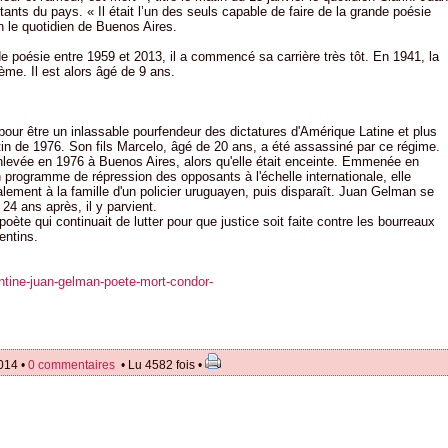
ants du pays. « Il était l’un des seuls capable de faire de la grande poésie
 le quotidien de Buenos Aires.
de poésie entre 1959 et 2013, il a commencé sa carrière très tôt. En 1941, la
me. Il est alors âgé de 9 ans.
 pour être un inlassable pourfendeur des dictatures d'Amérique Latine et plus
ntin de 1976. Son fils Marcelo, âgé de 20 ans, a été assassiné par ce régime.
 enlevée en 1976 à Buenos Aires, alors qu'elle était enceinte. Emmenée en
programme de répression des opposants à l'échelle internationale, elle
alement à la famille d'un policier uruguayen, puis disparaît. Juan Gelman se
 24 ans après, il y parvient.
 poète qui continuait de lutter pour que justice soit faite contre les bourreaux
entins.
entine-juan-gelman-poete-mort-condor-
014 •
0 commentaires
• Lu 4582 fois •