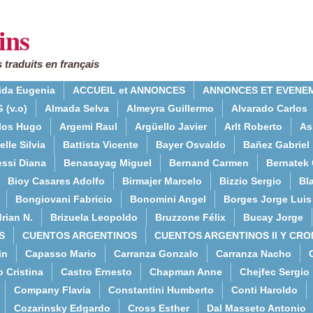
ins
 traduits en français
ida Eugenia
ACCUEIL et ANNONCES
ANNONCES ET EVENE
 (v.o)
Almada Selva
Almeyra Guillermo
Alvarado Carlos
rlos Hugo
Argemi Raul
Argüello Javier
Arlt Roberto
As
lle Silvia
Battista Vicente
Bayer Osvaldo
Bañez Gabriel
essi Diana
Benasayag Miguel
Bernand Carmen
Bernatek 
Bioy Casares Adolfo
Birmajer Marcelo
Bizzio Sergio
Bla
Bongiovani Fabricio
Bonomini Angel
Borges Jorge Luis
rian N.
Brizuela Leopoldo
Bruzzone Félix
Bucay Jorge
S
CUENTOS ARGENTINOS
CUENTOS ARGENTINOS II Y CRO
in
Capasso Mario
Carranza Gonzalo
Carranza Nacho
o Cristina
Castro Ernesto
Chapman Anne
Chejfec Sergio
Company Flavia
Constantini Humberto
Conti Haroldo
Cozarinsky Edgardo
Cross Esther
Dal Masseto Antonio