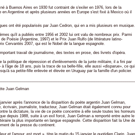
 né à Buenos Aires en 1930 fut contraint de s'exiler en 1976, lors de la
vre en Argentine et après plusieurs années en Europe s'est fixé à Mexico où il
ues ont été popularisés par Juan Cedron, qui en a mis plusieurs en musique.
 poèmes qu'il a publiés entre 1956 et 2002 lui ont valu de nombreux prix. Parmi
l de Poésie (Argentine, 1997) et le Prix Juan Rulfo (de littérature latino-
rix Cervantès 2007, qui est le Nobel de la langue espagnole.
important travail de journalisme, des textes en prose, des livrets d'opéra.
a politique de répression et d'enlèvements de la junte militaire, il a fini par
 à l'âge de 18 ans, puis la trace de sa belle-fille, elle aussi «disparue», ce qui
squ'à sa petite-fille enlevée et élevée en Uruguay par la famille d'un policier.
________________________________________________________________
oète Juan Gelman
janvier après l'annonce de la disparition du poète argentin Juan Gelman,
 écrivain, journaliste, traducteur, Juan Gelman était également connu pour
ntre la dictature, la vie de ce poète concentre à elle seule toutes les horreurs
ique depuis 1988, suite à un exil forcé, Juan Gelman a remporté entre autre le
éraire la plus importante en langue espagnole. Cette disparition fait la Une d
lement de la presse du continent.
eur et l'amour, est mort », titre le matin du 15 janvier le quotidien Clarin. Juan