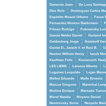
Damonte Juan
De Luca Santiag
Diez Rolo
Dominguez Carlos Ma
Espedite Moacir Urbano
Fasce 
Fernandez Moreno Baldomero
F
Frésan Rodrigo
Futoransky Lui
García Helder Daniel
Garland In
Goldenberg Jorge
Goloboff Ger
Guelar D., Jarach V. et Ruiz B.
G
Huston William Henry
Iacub Mar
Kaufman Felix
Kociancich Vlad
LES LIENS
Laiseca Alberto
L
Lugones Leopoldo
Lujan Marce
Mallea Eduardo
Mallo Ernesto
Manzur Gregorio
Marechal Leo
Medina Enrique
Mercado Tunun
Moret Natalia
Moyano Daniel
Nemirovsky Sonia
Nespolo Mati