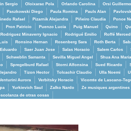
in Sergio
Oloixarac Pola
Orlando Carolina
Orsi Guillerm
Paszkowski Diego
Paula Romina
Pauls Alan
Pavlovs
inedo Rafael
Pizarnik Alejandra
Piñeiro Claudia
Ponce N
Pron Patricio
Puenzo Lucia
Puig Manuel
Quino
Qu
Rodriguez Minaverry Ignacio
Rodrigué Emilio
Roffé Merced
Luis
Ronsino Hernan
Rosenberg Sara
Roth Berta
Sab
 Eduardo
Saer Juan Jose
Salas Horacio
Salem Carlos
Schweblin Samanta
Sevilla Miguel Angel
Shua Ana Mari
do
Spregelburd Rafael
Storni Alfonsina
Sued Ricardo
lejandro
Tizon Hector
Tolcachir Claudio
Ulla Noemi
U
Venturini Aurora
Verbitsky Horacio
Vicomte de Lascano-Teg
lpa
Yurkievich Saul
Zalko Nardo
Ze musiques argentines
escolanza de otras cosas