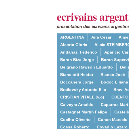
ecrivains argent
présentation des écrivains argentins
ARGENTINA
Aira Cesar
Alme
Alcorta Gloria
Alicia STEIMBERG
Andahazi Federico
Aparicio Ca
Baron Biza Jorge
Baron Supervie
Belgrano Rawson Eduardo
Bell
Bianciotti Hector
Bianco José
Boccanera Jorge
Bodoc Liliana
Brailovsky Antonio Elio
Bravi Ad
CRISTIAN VITALE (v.o)
CUENTO
Calveyra Arnaldo
Caparros Mart
Castagnet Martín Felipe
Castell
Coelho Oliverio
Cohen Marcelo
Cossa Roberto
Covadlo Lazaro