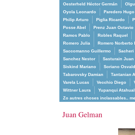
Oesterheld Héctor Germán
Olgu
Oyola Leonardo
Paredero Hugo
Philip Arturo
Piglia Ricardo
P
Posse Abel
Prenz Juan Octavio
Ramos Pablo
Robles Raquel
Romero Julia
Romero Norberto 
Saccomanno Guillermo
Sacheri
Sanchez Nestor
Sasturain Juan
Siskind Mariano
Soriano Osval
Tabarovsky Damian
Tantanian A
Varela Lucas
Vecchio Diego
Wittner Laura
Yupanqui Atahua
Zo autres choses inclassables.. m
Juan Gelman