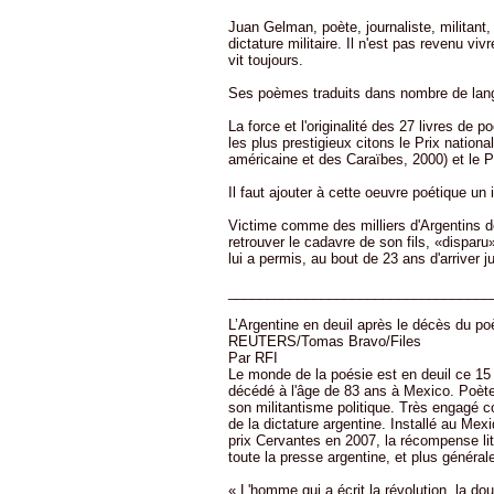
Juan Gelman, poète, journaliste, militant,
dictature militaire. Il n'est pas revenu vi
vit toujours.
Ses poèmes traduits dans nombre de lang
La force et l'originalité des 27 livres de
les plus prestigieux citons le Prix nationa
américaine et des Caraïbes, 2000) et le P
Il faut ajouter à cette oeuvre poétique un 
Victime comme des milliers d'Argentins de l
retrouver le cadavre de son fils, «disparu»
lui a permis, au bout de 23 ans d'arriver ju
__________________________________
L’Argentine en deuil après le décès du p
REUTERS/Tomas Bravo/Files
Par RFI
Le monde de la poésie est en deuil ce 15 
décédé à l'âge de 83 ans à Mexico. Poète,
son militantisme politique. Très engagé co
de la dictature argentine. Installé au Mex
prix Cervantes en 2007, la récompense litt
toute la presse argentine, et plus généra
« L'homme qui a écrit la révolution, la doul