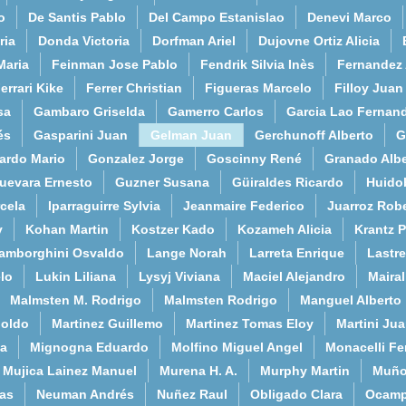
o
De Santis Pablo
Del Campo Estanislao
Denevi Marco
ria
Donda Victoria
Dorfman Ariel
Dujovne Ortiz Alicia
Maria
Feinman Jose Pablo
Fendrik Silvia Inès
Fernandez
errari Kike
Ferrer Christian
Figueras Marcelo
Filloy Juan
sa
Gambaro Griselda
Gamerro Carlos
Garcia Lao Fernan
és
Gasparini Juan
Gelman Juan
Gerchunoff Alberto
G
ardo Mario
Gonzalez Jorge
Goscinny René
Granado Albe
uevara Ernesto
Guzner Susana
Güiraldes Ricardo
Huido
cela
Iparraguirre Sylvia
Jeanmaire Federico
Juarroz Rob
y
Kohan Martin
Kostzer Kado
Kozameh Alicia
Krantz 
amborghini Osvaldo
Lange Norah
Larreta Enrique
Lastre
lo
Lukin Liliana
Lysyj Viviana
Maciel Alejandro
Maira
Malmsten M. Rodrigo
Malmsten Rodrigo
Manguel Alberto
poldo
Martinez Guillemo
Martinez Tomas Eloy
Martini Ju
a
Mignogna Eduardo
Molfino Miguel Angel
Monacelli F
Mujica Lainez Manuel
Murena H. A.
Murphy Martin
Muño
as
Neuman Andrés
Nuñez Raul
Obligado Clara
Ocamp