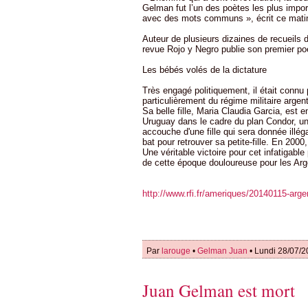
Gelman fut l’un des poètes les plus import
avec des mots communs », écrit ce matin
Auteur de plusieurs dizaines de recueils 
revue Rojo y Negro publie son premier poè
Les bébés volés de la dictature
Très engagé politiquement, il était connu
particulièrement du régime militaire arge
Sa belle fille, Maria Claudia Garcia, est
Uruguay dans le cadre du plan Condor, un 
accouche d'une fille qui sera donnée illég
bat pour retrouver sa petite-fille. En 2000,
Une véritable victoire pour cet infatigable
de cette époque douloureuse pour les Arg
http://www.rfi.fr/ameriques/20140115-arg
Par
larouge
•
Gelman Juan
• Lundi 28/07/2
Juan Gelman est mort