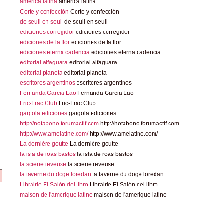
america latina
america latina
Corte y confección
Corte y confección
de seuil en seuil
de seuil en seuil
ediciones corregidor
ediciones corregidor
ediciones de la flor
ediciones de la flor
ediciones eterna cadencia
ediciones eterna cadencia
editorial alfaguara
editorial alfaguara
editorial planeta
editorial planeta
escritores argentinos
escritores argentinos
Fernanda Garcia Lao
Fernanda Garcia Lao
Fric-Frac Club
Fric-Frac Club
gargola ediciones
gargola ediciones
http://notabene.forumactif.com
http://notabene.forumactif.com
http://www.amelatine.com/
http://www.amelatine.com/
La dernière goutte
La dernière goutte
la isla de roas bastos
la isla de roas bastos
la scierie reveuse
la scierie reveuse
la taverne du doge loredan
la taverne du doge loredan
Librairie El Salón del libro
Librairie El Salón del libro
maison de l'amerique latine
maison de l'amerique latine