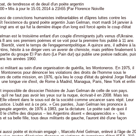
t, de tendresse et de deuil d'un poète argentin
0 • Mis à jour le 15.01.2014 à 21h55 |Par Florence Noiville
ussi de convictions humanistes inébranlables et d'âpres luttes contre les
aît l'existence du grand poète argentin Juan Gelman, mort mardi 14 janvier à
 vingt ans et qui fut la dernière étape d'un long exil forcé après le coup d'état
lman est le troisième enfant d'un couple d'immigrants juifs venus d'Ukraine.
 à 8 ans ses premiers poèmes et se voit pour la première fois publié à 11 ans
 Bientôt, vient le temps de l'engagementpolitique. A quinze ans, il adhère à la
ns, hésite à se diriger vers un avenir de chimiste, mais préfère finalement l
 partie du groupe El Pan duro (Le Pain dur) qui publie une poésie radicale, pui
dans les années 1960.
si militant au sein d'une organisation de guérilla, les Montoneros. En 1975, il
s Montoneros pour dénoncer les violations des droits de l'homme sous le
ors de cette mission, en 1976, qu'a lieu le coup d'état du général Jorge Rafae
une longue vie d'exil, de Rome à Madrid, Managua, Paris, New York et enfin
t impossible de dissocier l'histoire de Juan Gelman de celle de son pays.
 qu'il ne faut pas avoir les yeux sur la nuque, écrivait-il en 2008. Mais les
Elle vibrent dans le sous-sol de la société comme uncancer sans répit. Leur
a justice. L'oubli est à ce prix. » Ces paroles, Juan Gelman les prononce à
peuple argentin, de 1976 à 1983, par la dictature. Le poète sait de quoi il
00 le chiffre des disparus – les Argentins disent « desaparecidos » -, les
t sa belle fille, tous deux militants de gauche, l'auront été d'une façon
lui aussi poète et écrivain engagé -, Marcelo Ariel Gelman, enlevé à l'âge de 2