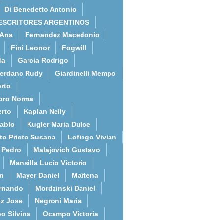
Di Benedetto Antonio
ESCRITORES ARGENTINOS
 Ana
Fernandez Macedonio
Fini Leonor
Fogwill
da
Garcia Rodrigo
erdanc Rudy
Giardinelli Mempo
rto
bro Norma
erto
Kaplan Nelly
Pablo
Kugler Maria Dulce
to Prieto Susana
Lofiego Vivian
l Pedro
Malajovich Gustavo
Mansilla Lucio Victorio
an
Mayer Daniel
Maïtena
ernando
Mordzinski Daniel
z Jose
Negroni Maria
o Silvina
Ocampo Victoria