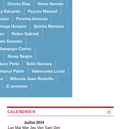
o
Osorio Elsa
Otero Hernán
ky Eduardo
Peyrou Manuel
estor
Porchia Antonio
iroga Horacio
Quirós Mariano
es
Rolon Gabriel
ato Ernesto
Sampayo Carlos
a
Sinay Sergio
Suez Perla
Sulic Susana
rbanyi Pablo
Valenzuela Luisa
ui
Wilcock Juan Rodolfo
Zi annexes
CALENDRIER
Juillet 2014
Lun
Mar
Mer
Jeu
Ven
Sam
Dim