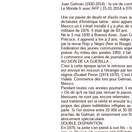
Juan Gelman (1930-2014) : la vie de comba
Le Monde.fr avec AFP | 15.01.2014 à 07h0
Une vie pavée de deuils et d'exils mais a
dictatures d'Amérique latine : ainsi appar
Mexico où il s'était installé il y a plus de
militaire de 1976. Il était âgé de 83 ans.
Né le 3 mai 1930 à Buenos Aires, Juan Ge
Précoce, il apprend à lire à 3 ans, rédige
par la revue Rojo y Negro (Noir et Rouge).
Fédération des jeunes communistes argenti
poésie. Au milieu des années 1950, il fait
il commence une carrière de journaliste 
AU SEIN DE LA GUERILLA
C'est à cette époque qu'on le retrouve aus
est envoyé en mission à l'étranger par le
régime d'Isabel Peron (1974-1976). C'est l
Videla. Commence dès lors pour Gelman, 
Mexico.
Pendant toutes ces années pourtant, il es
« On dit qu'il ne faut pas remuer le passé,
blessures ne sont pas encore refermées. 
seul traitement est la vérité et ensuite l
propos des plaies indélébiles infligées au 
parle. Si l'on estime entre 20 000 et 30 0
proches de Gelman, et notamment son fils e
atrocement spectaculaire.
DOUBLE DISPARITION
En 1976, la junte s'en prend à son fils – 