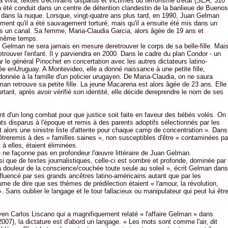
a viva, textes d'écrivains disparus et victimes du terrorisme d'état (SEA, 310
 été conduit dans un centre de détention clandestin de la banlieue de Buenos
lle dans la nuque. Lorsque, vingt-quatre ans plus tard, en 1990, Juan Gelman
ement qu'il a été sauvagement torturé, mais qu'il a ensuite été mis dans un
ns un canal. Sa femme, Maria-Claudia Garcia, alors âgée de 19 ans et
n même temps.
 Gelman ne sera jamais en mesure deretrouver le corps de sa belle-fille. Mai
etrouver l'enfant. Il y parviendra en 2000. Dans le cadre du plan Condor - un
le général Pinochet en concertation avec les autres dictateurs latino-
e enUruguay. A Montevideo, elle a donné naissance à une petite fille,
donnée à la famille d'un policier urugayen. De Maria-Claudia, on ne saura
an retrouve sa petite fille. La jeune Macarena est alors âgée de 23 ans. Elle
urtant, après avoir vérifié son identité, elle décide dereprendre le nom de ses
t d'un long combat pour que justice soit faite en faveur des bébés volés. On
s disparus à l'époque et remis à des parents adoptifs sélectionnés par les
vait alors une sinistre liste d'attente pour chaque camp de concentration ». Dans
 êtreremis à des « familles saines », non susceptibles d'être « contaminées pa
à elles, étaient éliminées.
phie ne façonne pas en profondeur l'œuvre littéraire de Juan Gelman.
si que de textes journalistiques, celle-ci est sombre et profonde, dominée par
la douleur de la conscience/couchée toute seule au soleil », écrit Gelman dans
Influencé par ses grands ancêtres latino-américains autant que par les
 de dire que ses thèmes de prédilection étaient « l'amour, la révolution,
». Sans oublier le langage et le tour fallacieux ou manipulateur qui peut lui êtr
yen Carlos Liscano qui a magnifiquement relaté « l'affaire Gelman » dans
007), la dictature est d'abord un langage. « Les mots sont comme l'air, dit