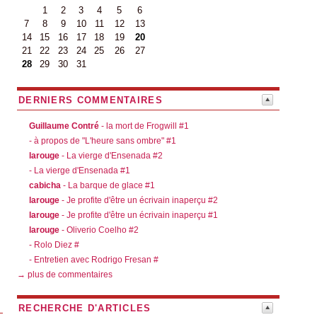
1
2
3
4
5
6
7
8
9
10
11
12
13
14
15
16
17
18
19
20
21
22
23
24
25
26
27
28
29
30
31
DERNIERS COMMENTAIRES
Guillaume Contré
- la mort de Frogwill #1
- à propos de "L'heure sans ombre" #1
larouge
- La vierge d'Ensenada #2
- La vierge d'Ensenada #1
cabicha
- La barque de glace #1
larouge
- Je profite d'être un écrivain inaperçu #2
larouge
- Je profite d'être un écrivain inaperçu #1
larouge
- Oliverio Coelho #2
- Rolo Diez #
- Entretien avec Rodrigo Fresan #
→ plus de commentaires
RECHERCHE D'ARTICLES