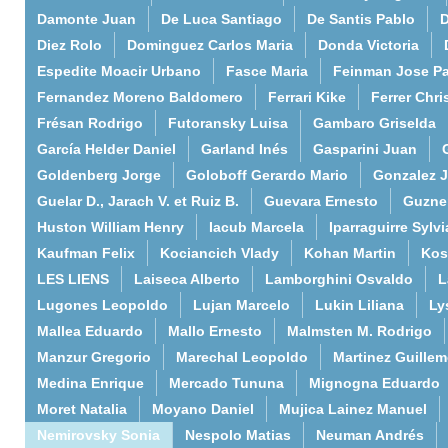
Damonte Juan
De Luca Santiago
De Santis Pablo
D
Diez Rolo
Dominguez Carlos Maria
Donda Victoria
Espedite Moacir Urbano
Fasce Maria
Feinman Jose P
Fernandez Moreno Baldomero
Ferrari Kike
Ferrer Chri
Frésan Rodrigo
Futoransky Luisa
Gambaro Griselda
García Helder Daniel
Garland Inés
Gasparini Juan
Goldenberg Jorge
Goloboff Gerardo Mario
Gonzalez 
Guelar D., Jarach V. et Ruiz B.
Guevara Ernesto
Guzne
Huston William Henry
Iacub Marcela
Iparraguirre Sylvi
Kaufman Felix
Kociancich Vlady
Kohan Martin
Kos
LES LIENS
Laiseca Alberto
Lamborghini Osvaldo
L
Lugones Leopoldo
Lujan Marcelo
Lukin Liliana
Ly
Mallea Eduardo
Mallo Ernesto
Malmsten M. Rodrigo
Manzur Gregorio
Marechal Leopoldo
Martinez Guille
Medina Enrique
Mercado Tununa
Mignogna Eduardo
Moret Natalia
Moyano Daniel
Mujica Lainez Manuel
Nemirovsky Sonia
Nespolo Matias
Neuman Andrés