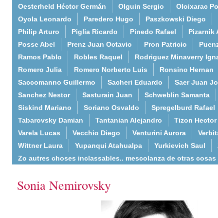
Oesterheld Héctor Germán
Olguin Sergio
Oloixarac Po
Oyola Leonardo
Paredero Hugo
Paszkowski Diego
Philip Arturo
Piglia Ricardo
Pinedo Rafael
Pizarnik 
Posse Abel
Prenz Juan Octavio
Pron Patricio
Puenz
Ramos Pablo
Robles Raquel
Rodriguez Minaverry Ign
Romero Julia
Romero Norberto Luis
Ronsino Hernan
Saccomanno Guillermo
Sacheri Eduardo
Saer Juan J
Sanchez Nestor
Sasturain Juan
Schweblin Samanta
Siskind Mariano
Soriano Osvaldo
Spregelburd Rafael
Tabarovsky Damian
Tantanian Alejandro
Tizon Hector
Varela Lucas
Vecchio Diego
Venturini Aurora
Verbi
Wittner Laura
Yupanqui Atahualpa
Yurkievich Saul
Zo autres choses inclassables.. mescolanza de otras cosas
Sonia Nemirovsky