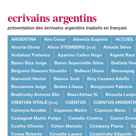
ecrivains argentins
présentation des écrivains argentins traduits en français
ARGENTINA
Aira Cesar
Almeida Eugenia
ACCUEIL 
Alcorta Gloria
Alicia STEIMBERG (v.o)
Almada Selva
Andahazi Federico
Aparicio Carlos Hugo
Argemi Raul
Baron Biza Jorge
Baron Supervielle Silvia
Battista Vic
Belgrano Rawson Eduardo
Bellessi Diana
Benasayag 
Bianciotti Hector
Bianco José
Bioy Casares Adolfo
Boccanera Jorge
Bodoc Liliana
Bongiovani Fabricio
Brailovsky Antonio Elio
Bravi Adrian N.
Brizuela Leop
CRISTIAN VITALE (v.o)
CUENTOS
CUENTOS ARGENTI
Calveyra Arnaldo
Caparros Martin
Capasso Mario
C
Castagnet Martín Felipe
Castello Cristina
Castro Erne
Coelho Oliverio
Cohen Marcelo
Company Flavia
Co
Cossa Roberto
Covadlo Lazaro
Cozarinsky Edgardo