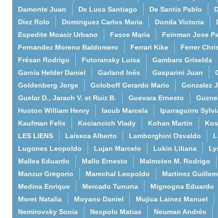
Damonte Juan
De Luca Santiago
De Santis Pablo
D
Diez Rolo
Dominguez Carlos Maria
Donda Victoria
Espedite Moacir Urbano
Fasce Maria
Feinman Jose P
Fernandez Moreno Baldomero
Ferrari Kike
Ferrer Chri
Frésan Rodrigo
Futoransky Luisa
Gambaro Griselda
García Helder Daniel
Garland Inés
Gasparini Juan
Goldenberg Jorge
Goloboff Gerardo Mario
Gonzalez 
Guelar D., Jarach V. et Ruiz B.
Guevara Ernesto
Guzne
Huston William Henry
Iacub Marcela
Iparraguirre Sylvi
Kaufman Felix
Kociancich Vlady
Kohan Martin
Kos
LES LIENS
Laiseca Alberto
Lamborghini Osvaldo
L
Lugones Leopoldo
Lujan Marcelo
Lukin Liliana
Ly
Mallea Eduardo
Mallo Ernesto
Malmsten M. Rodrigo
Manzur Gregorio
Marechal Leopoldo
Martinez Guille
Medina Enrique
Mercado Tununa
Mignogna Eduardo
Moret Natalia
Moyano Daniel
Mujica Lainez Manuel
Nemirovsky Sonia
Nespolo Matias
Neuman Andrés