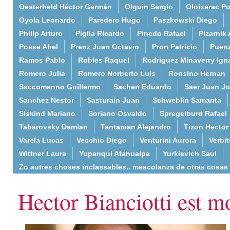
Oesterheld Héctor Germán
Olguin Sergio
Oloixarac Po
Oyola Leonardo
Paredero Hugo
Paszkowski Diego
Philip Arturo
Piglia Ricardo
Pinedo Rafael
Pizarnik 
Posse Abel
Prenz Juan Octavio
Pron Patricio
Puenz
Ramos Pablo
Robles Raquel
Rodriguez Minaverry Ign
Romero Julia
Romero Norberto Luis
Ronsino Hernan
Saccomanno Guillermo
Sacheri Eduardo
Saer Juan J
Sanchez Nestor
Sasturain Juan
Schweblin Samanta
Siskind Mariano
Soriano Osvaldo
Spregelburd Rafael
Tabarovsky Damian
Tantanian Alejandro
Tizon Hector
Varela Lucas
Vecchio Diego
Venturini Aurora
Verbi
Wittner Laura
Yupanqui Atahualpa
Yurkievich Saul
Zo autres choses inclassables.. mescolanza de otras cosas
Hector Bianciotti est m