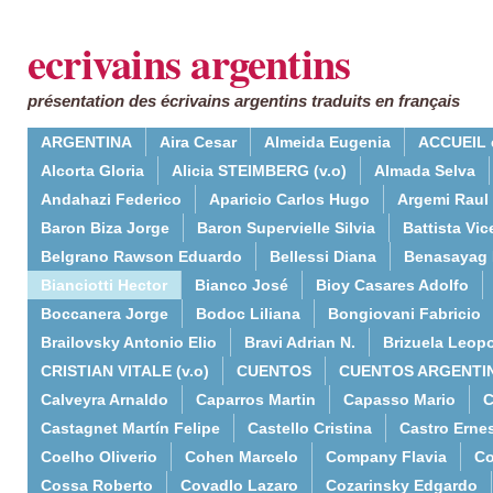
ecrivains argentins
présentation des écrivains argentins traduits en français
ARGENTINA
Aira Cesar
Almeida Eugenia
ACCUEIL 
Alcorta Gloria
Alicia STEIMBERG (v.o)
Almada Selva
Andahazi Federico
Aparicio Carlos Hugo
Argemi Raul
Baron Biza Jorge
Baron Supervielle Silvia
Battista Vic
Belgrano Rawson Eduardo
Bellessi Diana
Benasayag 
Bianciotti Hector
Bianco José
Bioy Casares Adolfo
Boccanera Jorge
Bodoc Liliana
Bongiovani Fabricio
Brailovsky Antonio Elio
Bravi Adrian N.
Brizuela Leop
CRISTIAN VITALE (v.o)
CUENTOS
CUENTOS ARGENTI
Calveyra Arnaldo
Caparros Martin
Capasso Mario
C
Castagnet Martín Felipe
Castello Cristina
Castro Erne
Coelho Oliverio
Cohen Marcelo
Company Flavia
Co
Cossa Roberto
Covadlo Lazaro
Cozarinsky Edgardo