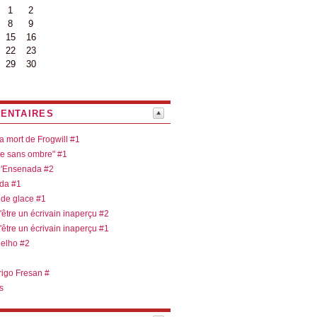
1
2
8
9
15
16
22
23
29
30
ENTAIRES
la mort de Frogwill #1
re sans ombre" #1
 d'Ensenada #2
ada #1
 de glace #1
d'être un écrivain inaperçu #2
d'être un écrivain inaperçu #1
oelho #2
rigo Fresan #
s