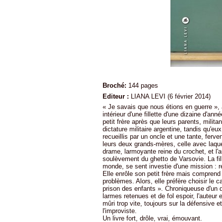
Broché:
144 pages
Editeur :
LIANA LEVI (6 février 2014)
« Je savais que nous étions en guerre »
intérieur d'une fillette d'une dizaine d'ann
petit frère après que leurs parents, mili
dictature militaire argentine, tandis qu'eu
recueillis par un oncle et une tante, fer
leurs deux grands-mères, celle avec laquell
drame, larmoyante reine du crochet, et l'a
soulèvement du ghetto de Varsovie. La fil
monde, se sent investie d'une mission : r
Elle enrôle son petit frère mais comprend
problèmes. Alors, elle préfère choisir le c
prison des enfants ». Chroniqueuse d'un q
larmes retenues et de fol espoir, l'auteur
mûri trop vite, toujours sur la défensive
l'improviste.
Un livre fort, drôle, vrai, émouvant.