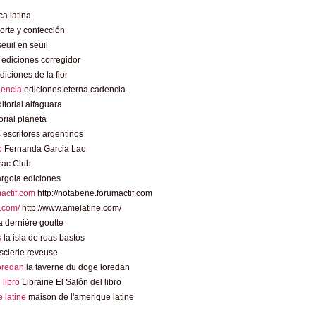
a latina
rte y confección
euil en seuil
ediciones corregidor
diciones de la flor
dencia
ediciones eterna cadencia
itorial alfaguara
orial planeta
s
escritores argentinos
o
Fernanda Garcia Lao
rac Club
rgola ediciones
mactif.com
http://notabene.forumactif.com
.com/
http://www.amelatine.com/
 dernière goutte
s
la isla de roas bastos
scierie reveuse
loredan
la taverne du doge loredan
l libro
Librairie El Salón del libro
 latine
maison de l'amerique latine