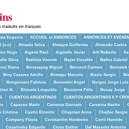
ins
 traduits en français
ida Eugenia
ACCUEIL et ANNONCES
ANNONCES ET EVENE
 (v.o)
Almada Selva
Almeyra Guillermo
Alvarado Carlos
rlos Hugo
Argemi Raul
Argüello Javier
Arlt Roberto
As
lle Silvia
Battista Vicente
Bayer Osvaldo
Bañez Gabriel
essi Diana
Benasayag Miguel
Bernand Carmen
Bernatek 
Bioy Casares Adolfo
Birmajer Marcelo
Bizzio Sergio
Bla
Bongiovani Fabricio
Bonomini Angel
Borges Jorge Luis
rian N.
Brizuela Leopoldo
Bruzzone Félix
Bucay Jorge
S
CUENTOS ARGENTINOS
CUENTOS ARGENTINOS II Y CRO
in
Capasso Mario
Carranza Gonzalo
Carranza Nacho
o Cristina
Castro Ernesto
Chapman Anne
Chejfec Sergio
Company Flavia
Constantini Humberto
Conti Haroldo
Cozarinsky Edgardo
Cross Esther
Dal Masseto Antonio