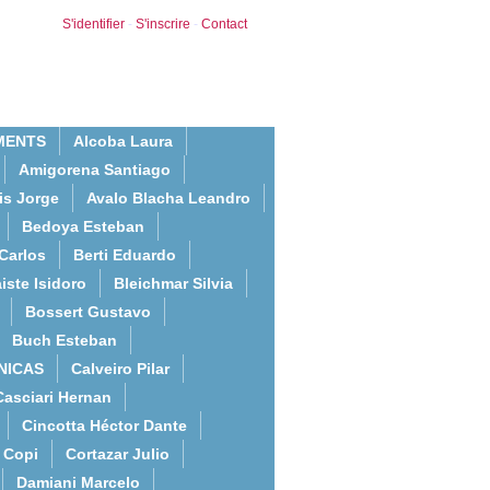
S'identifier
-
S'inscrire
-
Contact
MENTS
Alcoba Laura
Amigorena Santiago
is Jorge
Avalo Blacha Leandro
Bedoya Esteban
Carlos
Berti Eduardo
iste Isidoro
Bleichmar Silvia
Bossert Gustavo
Buch Esteban
NICAS
Calveiro Pilar
Casciari Hernan
Cincotta Héctor Dante
Copi
Cortazar Julio
Damiani Marcelo