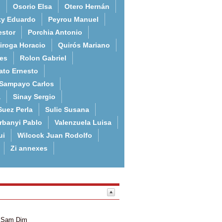
o
Osorio Elsa
Otero Hernán
ky Eduardo
Peyrou Manuel
estor
Porchia Antonio
iroga Horacio
Quirós Mariano
es
Rolon Gabriel
ato Ernesto
Sampayo Carlos
a
Sinay Sergio
Suez Perla
Sulic Susana
rbanyi Pablo
Valenzuela Luisa
ui
Wilcock Juan Rodolfo
Zi annexes
Sam
Dim