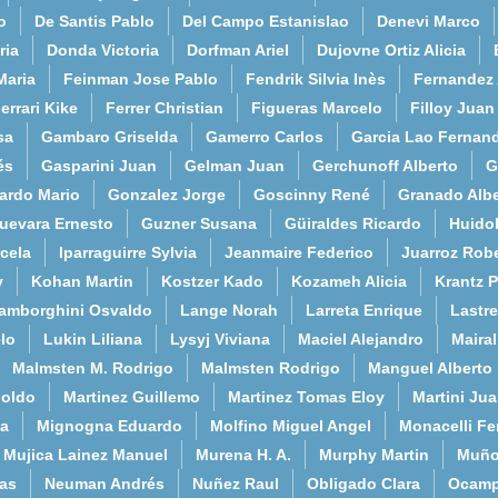
o
De Santis Pablo
Del Campo Estanislao
Denevi Marco
ria
Donda Victoria
Dorfman Ariel
Dujovne Ortiz Alicia
Maria
Feinman Jose Pablo
Fendrik Silvia Inès
Fernandez
errari Kike
Ferrer Christian
Figueras Marcelo
Filloy Juan
sa
Gambaro Griselda
Gamerro Carlos
Garcia Lao Fernan
és
Gasparini Juan
Gelman Juan
Gerchunoff Alberto
G
ardo Mario
Gonzalez Jorge
Goscinny René
Granado Albe
uevara Ernesto
Guzner Susana
Güiraldes Ricardo
Huido
cela
Iparraguirre Sylvia
Jeanmaire Federico
Juarroz Rob
y
Kohan Martin
Kostzer Kado
Kozameh Alicia
Krantz 
amborghini Osvaldo
Lange Norah
Larreta Enrique
Lastre
lo
Lukin Liliana
Lysyj Viviana
Maciel Alejandro
Maira
Malmsten M. Rodrigo
Malmsten Rodrigo
Manguel Alberto
poldo
Martinez Guillemo
Martinez Tomas Eloy
Martini Ju
a
Mignogna Eduardo
Molfino Miguel Angel
Monacelli F
Mujica Lainez Manuel
Murena H. A.
Murphy Martin
Muño
as
Neuman Andrés
Nuñez Raul
Obligado Clara
Ocamp