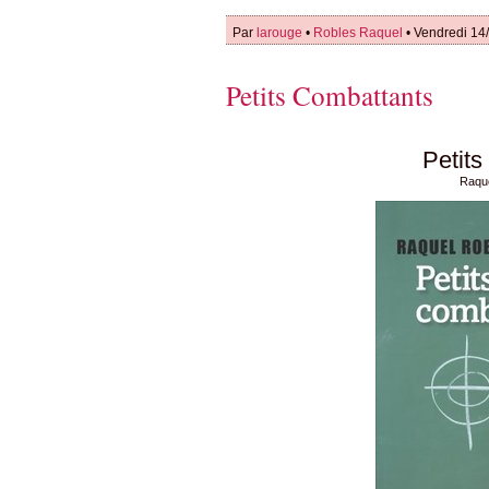
Par
larouge
•
Robles Raquel
• Vendredi 14
Petits Combattants
Petits
Raqu