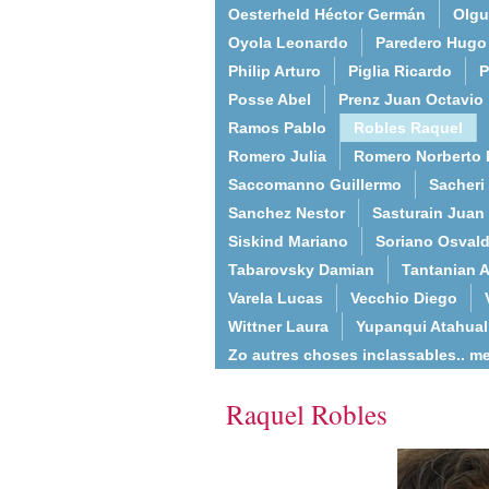
Oesterheld Héctor Germán
Olgu
Oyola Leonardo
Paredero Hugo
Philip Arturo
Piglia Ricardo
P
Posse Abel
Prenz Juan Octavio
Ramos Pablo
Robles Raquel
Romero Julia
Romero Norberto 
Saccomanno Guillermo
Sacheri
Sanchez Nestor
Sasturain Juan
Siskind Mariano
Soriano Osval
Tabarovsky Damian
Tantanian A
Varela Lucas
Vecchio Diego
Wittner Laura
Yupanqui Atahua
Zo autres choses inclassables.. m
Raquel Robles