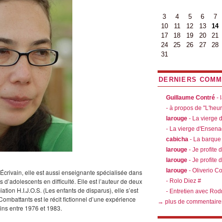
3
4
5
6
7
10
11
12
13
14
17
18
19
20
21
24
25
26
27
28
31
DERNIERS COMM
Guillaume Contré
- 
- à propos de "L'heu
larouge
- La vierge
- La vierge d'Ensen
cabicha
- La barque
larouge
- Je profite 
larouge
- Je profite 
larouge
- Oliverio C
crivain, elle est aussi enseignante spécialisée dans
s d’adolescents en difficulté. Elle est l’auteur de deux
- Rolo Diez #
tion H.I.J.O.S. (Les enfants de disparus), elle s’est
- Entretien avec Rod
 Combattants est le récit fictionnel d’une expérience
→ plus de commentaire
tins entre 1976 et 1983.