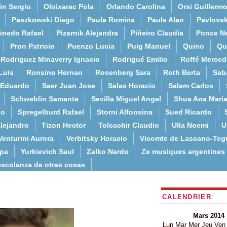
in Sergio
Oloixarac Pola
Orlando Carolina
Orsi Guillerm
Paszkowski Diego
Paula Romina
Pauls Alan
Pavlovs
inedo Rafael
Pizarnik Alejandra
Piñeiro Claudia
Ponce N
Pron Patricio
Puenzo Lucia
Puig Manuel
Quino
Qu
Rodriguez Minaverry Ignacio
Rodrigué Emilio
Roffé Merced
Luis
Ronsino Hernan
Rosenberg Sara
Roth Berta
Sab
 Eduardo
Saer Juan Jose
Salas Horacio
Salem Carlos
Schweblin Samanta
Sevilla Miguel Angel
Shua Ana Mari
do
Spregelburd Rafael
Storni Alfonsina
Sued Ricardo
lejandro
Tizon Hector
Tolcachir Claudio
Ulla Noemi
U
Venturini Aurora
Verbitsky Horacio
Vicomte de Lascano-Teg
lpa
Yurkievich Saul
Zalko Nardo
Ze musiques argentines
escolanza de otras cosas
CALENDRIER
Mars 2014
Lun
Mar
Mer
Jeu
Ven