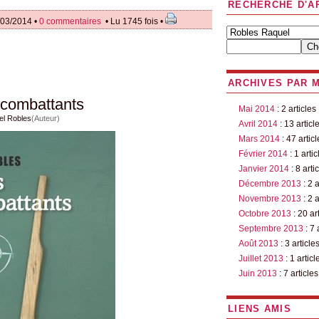
RECHERCHE D'A
/03/2014 •
0 commentaires
• Lu 1745 fois •
ARCHIVES PAR 
 combattants
Mai 2014
: 2 articles
el Robles
(Auteur)
Avril 2014
: 13 articl
Mars 2014
: 47 articl
Février 2014
: 1 artic
Janvier 2014
: 8 arti
Décembre 2013
: 2 a
Novembre 2013
: 2 a
Octobre 2013
: 20 ar
Septembre 2013
: 7 
Août 2013
: 3 article
Juillet 2013
: 1 articl
Juin 2013
: 7 articles
LIENS AMIS