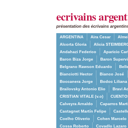
ecrivains argent
présentation des écrivains argentins
ARGENTINA
Aira Cesar
Alme
Alcorta Gloria
Alicia STEIMBERG
Andahazi Federico
Aparicio Ca
Baron Biza Jorge
Baron Supervie
Belgrano Rawson Eduardo
Bell
Bianciotti Hector
Bianco José
Boccanera Jorge
Bodoc Liliana
Brailovsky Antonio Elio
Bravi Ad
CRISTIAN VITALE (v.o)
CUENTO
Calveyra Arnaldo
Caparros Mart
Castagnet Martín Felipe
Castell
Coelho Oliverio
Cohen Marcelo
Cossa Roberto
Covadlo Lazaro