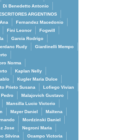
Di Benedetto Antonio
ESCRITORES ARGENTINOS
 Ana
Fernandez Macedonio
Fini Leonor
Fogwill
da
Garcia Rodrigo
erdanc Rudy
Giardinelli Mempo
rto
bro Norma
erto
Kaplan Nelly
Pablo
Kugler Maria Dulce
to Prieto Susana
Lofiego Vivian
l Pedro
Malajovich Gustavo
Mansilla Lucio Victorio
an
Mayer Daniel
Maïtena
ernando
Mordzinski Daniel
z Jose
Negroni Maria
o Silvina
Ocampo Victoria