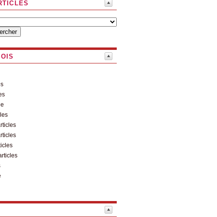
RTICLES
MOIS
es
es
le
cles
rticles
rticles
ticles
articles
s
e