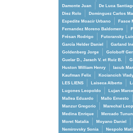
Damonte Juan
De Luca Santiag
Diez Rolo
Dominguez Carlos Ma
Espedite Moacir Urbano
Fasce 
Fernandez Moreno Baldomero
F
Frésan Rodrigo
Futoransky Lui
García Helder Daniel
Garland In
Goldenberg Jorge
Goloboff Ger
Guelar D., Jarach V. et Ruiz B.
G
Huston William Henry
Iacub Mar
Kaufman Felix
Kociancich Vlad
LES LIENS
Laiseca Alberto
L
Lugones Leopoldo
Lujan Marce
Mallea Eduardo
Mallo Ernesto
Manzur Gregorio
Marechal Leo
Medina Enrique
Mercado Tunun
Moret Natalia
Moyano Daniel
Nemirovsky Sonia
Nespolo Mati