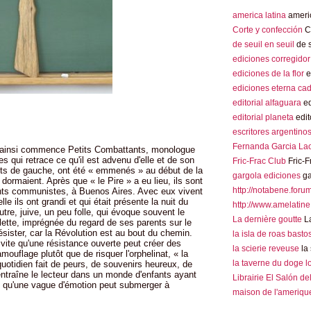
america latina
americ
Corte y confección
Co
de seuil en seuil
de s
ediciones corregidor
ediciones de la flor
e
ediciones eterna ca
editorial alfaguara
ed
editorial planeta
edit
escritores argentino
Fernanda Garcia La
, ainsi commence Petits Combattants, monologue
ées qui retrace ce qu'il est advenu d'elle et de son
Fric-Frac Club
Fric-F
tants de gauche, ont été « emmenés » au début de la
gargola ediciones
ga
x dormaient. Après que « le Pire » a eu lieu, ils sont
http://notabene.foru
vents communistes, à Buenos Aires. Avec eux vivent
e ils ont grandi et qui était présente la nuit du
http://www.amelatine
utre, juive, un peu folle, qui évoque souvent le
La dernière goutte
La
lette, imprégnée du regard de ses parents sur le
ésister, car la Révolution est au bout du chemin.
la isla de roas basto
 vite qu'une résistance ouverte peut créer des
la scierie reveuse
la 
amouflage plutôt que de risquer l'orphelinat, « la
la taverne du doge 
uotidien fait de peurs, de souvenirs heureux, de
 entraîne le lecteur dans un monde d'enfants ayant
Librairie El Salón de
 et qu'une vague d'émotion peut submerger à
maison de l'amerique