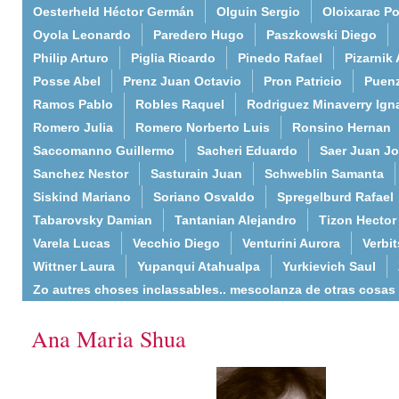
Oesterheld Héctor Germán
Olguin Sergio
Oloixarac Po
Oyola Leonardo
Paredero Hugo
Paszkowski Diego
Philip Arturo
Piglia Ricardo
Pinedo Rafael
Pizarnik 
Posse Abel
Prenz Juan Octavio
Pron Patricio
Puenz
Ramos Pablo
Robles Raquel
Rodriguez Minaverry Ign
Romero Julia
Romero Norberto Luis
Ronsino Hernan
Saccomanno Guillermo
Sacheri Eduardo
Saer Juan J
Sanchez Nestor
Sasturain Juan
Schweblin Samanta
Siskind Mariano
Soriano Osvaldo
Spregelburd Rafael
Tabarovsky Damian
Tantanian Alejandro
Tizon Hector
Varela Lucas
Vecchio Diego
Venturini Aurora
Verbi
Wittner Laura
Yupanqui Atahualpa
Yurkievich Saul
Zo autres choses inclassables.. mescolanza de otras cosas
Ana Maria Shua