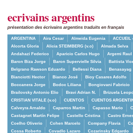
ecrivains argentins
présentation des écrivains argentins traduits en français
ARGENTINA
Aira Cesar
Almeida Eugenia
ACCUEIL 
Alcorta Gloria
Alicia STEIMBERG (v.o)
Almada Selva
Andahazi Federico
Aparicio Carlos Hugo
Argemi Raul
Baron Biza Jorge
Baron Supervielle Silvia
Battista Vic
Belgrano Rawson Eduardo
Bellessi Diana
Benasayag 
Bianciotti Hector
Bianco José
Bioy Casares Adolfo
Boccanera Jorge
Bodoc Liliana
Bongiovani Fabricio
Brailovsky Antonio Elio
Bravi Adrian N.
Brizuela Leop
CRISTIAN VITALE (v.o)
CUENTOS
CUENTOS ARGENTI
Calveyra Arnaldo
Caparros Martin
Capasso Mario
C
Castagnet Martín Felipe
Castello Cristina
Castro Erne
Coelho Oliverio
Cohen Marcelo
Company Flavia
Co
Cossa Roberto
Covadlo Lazaro
Cozarinsky Edgardo