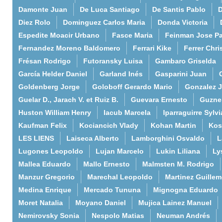
Damonte Juan
De Luca Santiago
De Santis Pablo
D
Diez Rolo
Dominguez Carlos Maria
Donda Victoria
Espedite Moacir Urbano
Fasce Maria
Feinman Jose P
Fernandez Moreno Baldomero
Ferrari Kike
Ferrer Chri
Frésan Rodrigo
Futoransky Luisa
Gambaro Griselda
García Helder Daniel
Garland Inés
Gasparini Juan
Goldenberg Jorge
Goloboff Gerardo Mario
Gonzalez 
Guelar D., Jarach V. et Ruiz B.
Guevara Ernesto
Guzne
Huston William Henry
Iacub Marcela
Iparraguirre Sylvi
Kaufman Felix
Kociancich Vlady
Kohan Martin
Kos
LES LIENS
Laiseca Alberto
Lamborghini Osvaldo
L
Lugones Leopoldo
Lujan Marcelo
Lukin Liliana
Ly
Mallea Eduardo
Mallo Ernesto
Malmsten M. Rodrigo
Manzur Gregorio
Marechal Leopoldo
Martinez Guille
Medina Enrique
Mercado Tununa
Mignogna Eduardo
Moret Natalia
Moyano Daniel
Mujica Lainez Manuel
Nemirovsky Sonia
Nespolo Matias
Neuman Andrés