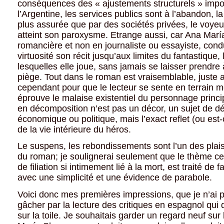
conséquences des « ajustements structurels » imp
l’Argentine, les services publics sont à l’abandon, la
plus assurée que par des sociétés privées, le voyeu
atteint son paroxysme. Etrange aussi, car Ana Marí
romancière et non en journaliste ou essayiste, cond
virtuosité son récit jusqu’aux limites du fantastique,
lesquelles elle joue, sans jamais se laisser prendre
piège. Tout dans le roman est vraisemblable, juste 
cependant pour que le lecteur se sente en terrain mo
éprouve le malaise existentiel du personnage princi
en décomposition n’est pas un décor, un sujet de d
économique ou politique, mais l’exact reflet (ou est-
de la vie intérieure du héros.
Le suspens, les rebondissements sont l’un des plaisi
du roman; je soulignerai seulement que le thème cen
de filiation si intimement lié à la mort, est traité de 
avec une simplicité et une évidence de parabole.
Voici donc mes premières impressions, que je n’ai 
gâcher par la lecture des critiques en espagnol qui d
sur la toile. Je souhaitais garder un regard neuf su