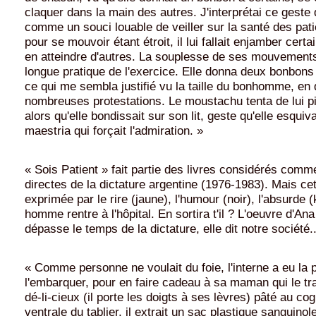
claquer dans la main des autres. J'interprétai ce geste
comme un souci louable de veiller sur la santé des pat
pour se mouvoir étant étroit, il lui fallait enjamber cer
en atteindre d'autres. La souplesse de ses mouvements
longue pratique de l'exercice. Elle donna deux bonbons
ce qui me sembla justifié vu la taille du bonhomme, en 
nombreuses protestations. Le moustachu tenta de lui p
alors qu'elle bondissait sur son lit, geste qu'elle esqui
maestria qui forçait l'admiration. »
« Sois Patient » fait partie des livres considérés comm
directes de la dictature argentine (1976-1983). Mais cett
exprimée par le rire (jaune), l'humour (noir), l'absurde (
homme rentre à l'hôpital. En sortira t'il ? L'oeuvre d'A
dépasse le temps de la dictature, elle dit notre société..
« Comme personne ne voulait du foie, l'interne a eu la 
l'embarquer, pour en faire cadeau à sa maman qui le t
dé-li-cieux (il porte les doigts à ses lèvres) pâté au c
ventrale du tablier, il extrait un sac plastique sanguinol