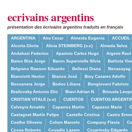
ecrivains argentins
présentation des écrivains argentins traduits en français
ARGENTINA
Aira Cesar
Almeida Eugenia
ACCUEIL 
Alcorta Gloria
Alicia STEIMBERG (v.o)
Almada Selva
Andahazi Federico
Aparicio Carlos Hugo
Argemi Raul
Baron Biza Jorge
Baron Supervielle Silvia
Battista Vic
Belgrano Rawson Eduardo
Bellessi Diana
Benasayag 
Bianciotti Hector
Bianco José
Bioy Casares Adolfo
Boccanera Jorge
Bodoc Liliana
Bongiovani Fabricio
Brailovsky Antonio Elio
Bravi Adrian N.
Brizuela Leop
CRISTIAN VITALE (v.o)
CUENTOS
CUENTOS ARGENTI
Calveyra Arnaldo
Caparros Martin
Capasso Mario
C
Castagnet Martín Felipe
Castello Cristina
Castro Erne
Coelho Oliverio
Cohen Marcelo
Company Flavia
Co
Cossa Roberto
Covadlo Lazaro
Cozarinsky Edgardo