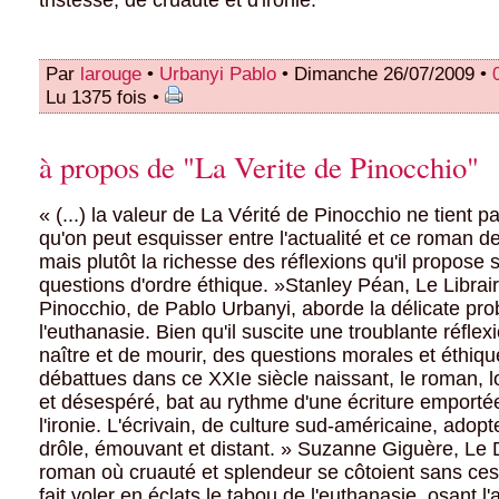
tristesse, de cruauté et d'ironie.
Par
larouge
•
Urbanyi Pablo
• Dimanche 26/07/2009 •
Lu 1375 fois •
à propos de "La Verite de Pinocchio"
« (...) la valeur de La Vérité de Pinocchio ne tient p
qu'on peut esquisser entre l'actualité et ce roman d
mais plutôt la richesse des réflexions qu'il propose 
questions d'ordre éthique. »Stanley Péan, Le Librai
Pinocchio, de Pablo Urbanyi, aborde la délicate pr
l'euthanasie. Bien qu'il suscite une troublante réflexi
naître et de mourir, des questions morales et éthiq
débattues dans ce XXIe siècle naissant, le roman, l
et désespéré, bat au rythme d'une écriture emportée
l'ironie. L'écrivain, de culture sud-américaine, adopte
drôle, émouvant et distant. » Suzanne Giguère, Le
roman où cruauté et splendeur se côtoient sans ce
fait voler en éclats le tabou de l'euthanasie, osant l