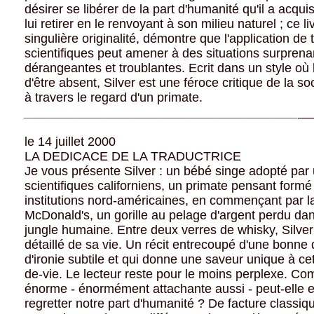
désirer se libérer de la part d'humanité qu'il a acqui
lui retirer en le renvoyant à son milieu naturel ; ce li
singulière originalité, démontre que l'application de 
scientifiques peut amener à des situations surprena
dérangeantes et troublantes. Ecrit dans un style où 
d'être absent, Silver est une féroce critique de la 
à travers le regard d'un primate.
___
___
___
___
___
___
___
___
___
___
___
___
___
__
le 14 juillet 2000
LA DEDICACE DE LA TRADUCTRICE
Je vous présente Silver : un bébé singe adopté par
scientifiques californiens, un primate pensant formé 
institutions nord-américaines, en commençant par l
McDonald's, un gorille au pelage d'argent perdu dans
jungle humaine. Entre deux verres de whisky, Silver v
détaillé de sa vie. Un récit entrecoupé d'une bonn
d'ironie subtile et qui donne une saveur unique à ce
de-vie. Le lecteur reste pour le moins perplexe. Co
énorme - énormément attachante aussi - peut-elle e
regretter notre part d'humanité ? De facture classique