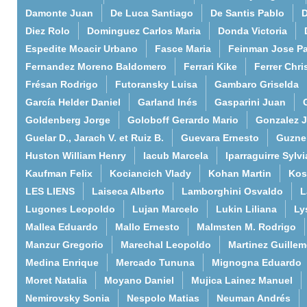
Damonte Juan
De Luca Santiago
De Santis Pablo
D
Diez Rolo
Dominguez Carlos Maria
Donda Victoria
Espedite Moacir Urbano
Fasce Maria
Feinman Jose P
Fernandez Moreno Baldomero
Ferrari Kike
Ferrer Chri
Frésan Rodrigo
Futoransky Luisa
Gambaro Griselda
García Helder Daniel
Garland Inés
Gasparini Juan
Goldenberg Jorge
Goloboff Gerardo Mario
Gonzalez 
Guelar D., Jarach V. et Ruiz B.
Guevara Ernesto
Guzne
Huston William Henry
Iacub Marcela
Iparraguirre Sylvi
Kaufman Felix
Kociancich Vlady
Kohan Martin
Kos
LES LIENS
Laiseca Alberto
Lamborghini Osvaldo
L
Lugones Leopoldo
Lujan Marcelo
Lukin Liliana
Ly
Mallea Eduardo
Mallo Ernesto
Malmsten M. Rodrigo
Manzur Gregorio
Marechal Leopoldo
Martinez Guille
Medina Enrique
Mercado Tununa
Mignogna Eduardo
Moret Natalia
Moyano Daniel
Mujica Lainez Manuel
Nemirovsky Sonia
Nespolo Matias
Neuman Andrés