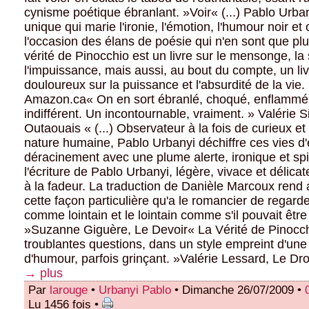
cynisme poétique ébranlant. »Voir« (...) Pablo Urban
unique qui marie l'ironie, l'émotion, l'humour noir et 
l'occasion des élans de poésie qui n'en sont que pl
vérité de Pinocchio est un livre sur le mensonge, la
l'impuissance, mais aussi, au bout du compte, un li
douloureux sur la puissance et l'absurdité de la vie.
Amazon.ca« On en sort ébranlé, choqué, enflammé
indifférent. Un incontournable, vraiment. » Valérie
Outaouais « (...) Observateur à la fois de curieux et
nature humaine, Pablo Urbanyi déchiffre ces vies d'e
déracinement avec une plume alerte, ironique et spirit
l'écriture de Pablo Urbanyi, légère, vivace et délicat
à la fadeur. La traduction de Danièle Marcoux rend 
cette façon particulière qu'a le romancier de regarde
comme lointain et le lointain comme s'il pouvait êtr
»Suzanne Giguère, Le Devoir« La Vérité de Pinocc
troublantes questions, dans un style empreint d'une
d'humour, parfois grinçant. »Valérie Lessard, Le Dro
→ plus
Par
larouge
•
Urbanyi Pablo
• Dimanche 26/07/2009 •
Lu 1456 fois •