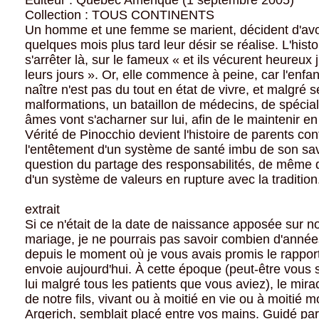
Editeur : Quebec Amerique (1 septembre 2005)
Collection : TOUS CONTINENTS
Un homme et une femme se marient, décident d'avoi
quelques mois plus tard leur désir se réalise. L'histo
s'arrêter là, sur le fameux « et ils vécurent heureux j
leurs jours ». Or, elle commence à peine, car l'enfan
naître n'est pas du tout en état de vivre, et malgré 
malformations, un bataillon de médecins, de spécia
âmes vont s'acharner sur lui, afin de le maintenir e
Vérité de Pinocchio devient l'histoire de parents con
l'entêtement d'un système de santé imbu de son savo
question du partage des responsabilités, de même qu
d'un système de valeurs en rupture avec la tradition
extrait
Si ce n'était de la date de naissance apposée sur n
mariage, je ne pourrais pas savoir combien d'anné
depuis le moment où je vous avais promis le rappor
envoie aujourd'hui. À cette époque (peut-être vous
lui malgré tous les patients que vous aviez), le mira
de notre fils, vivant ou à moitié en vie ou à moitié mo
Argerich, semblait placé entre vos mains. Guidé par