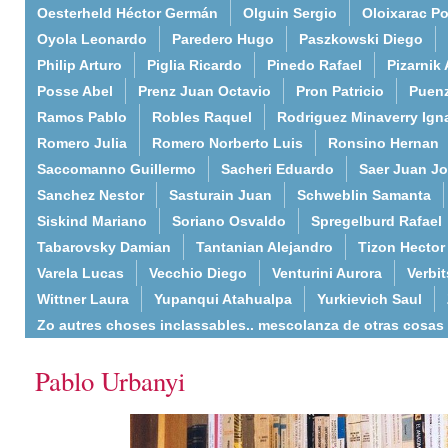
Oesterheld Héctor Germán
Olguin Sergio
Oloixarac Po
Oyola Leonardo
Paredero Hugo
Paszkowski Diego
Philip Arturo
Piglia Ricardo
Pinedo Rafael
Pizarnik 
Posse Abel
Prenz Juan Octavio
Pron Patricio
Puenz
Ramos Pablo
Robles Raquel
Rodriguez Minaverry Ign
Romero Julia
Romero Norberto Luis
Ronsino Hernan
Saccomanno Guillermo
Sacheri Eduardo
Saer Juan J
Sanchez Nestor
Sasturain Juan
Schweblin Samanta
Siskind Mariano
Soriano Osvaldo
Spregelburd Rafael
Tabarovsky Damian
Tantanian Alejandro
Tizon Hector
Varela Lucas
Vecchio Diego
Venturini Aurora
Verbi
Wittner Laura
Yupanqui Atahualpa
Yurkievich Saul
Zo autres choses inclassables.. mescolanza de otras cosas
Pablo Urbanyi