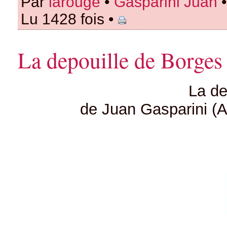
Par
larouge
•
Gasparini Juan
•
Lu 1428 fois •
La depouille de Borges
La de
de Juan Gasparini (A