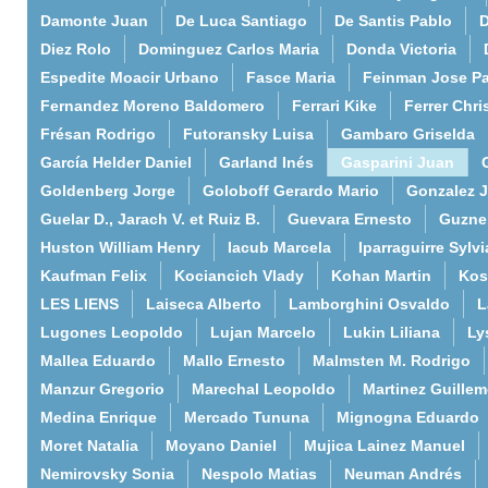
Damonte Juan
De Luca Santiago
De Santis Pablo
D
Diez Rolo
Dominguez Carlos Maria
Donda Victoria
Espedite Moacir Urbano
Fasce Maria
Feinman Jose P
Fernandez Moreno Baldomero
Ferrari Kike
Ferrer Chri
Frésan Rodrigo
Futoransky Luisa
Gambaro Griselda
García Helder Daniel
Garland Inés
Gasparini Juan
Goldenberg Jorge
Goloboff Gerardo Mario
Gonzalez 
Guelar D., Jarach V. et Ruiz B.
Guevara Ernesto
Guzne
Huston William Henry
Iacub Marcela
Iparraguirre Sylvi
Kaufman Felix
Kociancich Vlady
Kohan Martin
Kos
LES LIENS
Laiseca Alberto
Lamborghini Osvaldo
L
Lugones Leopoldo
Lujan Marcelo
Lukin Liliana
Ly
Mallea Eduardo
Mallo Ernesto
Malmsten M. Rodrigo
Manzur Gregorio
Marechal Leopoldo
Martinez Guille
Medina Enrique
Mercado Tununa
Mignogna Eduardo
Moret Natalia
Moyano Daniel
Mujica Lainez Manuel
Nemirovsky Sonia
Nespolo Matias
Neuman Andrés