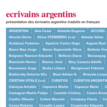
ecrivains argentins
présentation des écrivains argentins traduits en français
ARGENTINA
Aira Cesar
Almeida Eugenia
ACCUEIL 
Alcorta Gloria
Alicia STEIMBERG (v.o)
Almada Selva
Andahazi Federico
Aparicio Carlos Hugo
Argemi Raul
Baron Biza Jorge
Baron Supervielle Silvia
Battista Vic
Belgrano Rawson Eduardo
Bellessi Diana
Benasayag 
Bianciotti Hector
Bianco José
Bioy Casares Adolfo
Boccanera Jorge
Bodoc Liliana
Bongiovani Fabricio
Brailovsky Antonio Elio
Bravi Adrian N.
Brizuela Leop
CRISTIAN VITALE (v.o)
CUENTOS
CUENTOS ARGENTI
Calveyra Arnaldo
Caparros Martin
Capasso Mario
C
Castagnet Martín Felipe
Castello Cristina
Castro Erne
Coelho Oliverio
Cohen Marcelo
Company Flavia
Co
Cossa Roberto
Covadlo Lazaro
Cozarinsky Edgardo