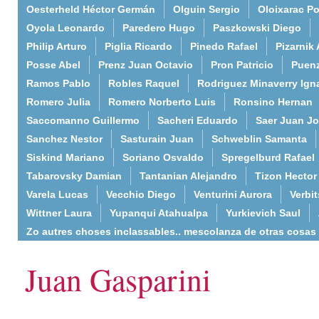
Oesterheld Héctor Germán
Olguin Sergio
Oloixarac Po
Oyola Leonardo
Paredero Hugo
Paszkowski Diego
Philip Arturo
Piglia Ricardo
Pinedo Rafael
Pizarnik 
Posse Abel
Prenz Juan Octavio
Pron Patricio
Puenz
Ramos Pablo
Robles Raquel
Rodriguez Minaverry Ign
Romero Julia
Romero Norberto Luis
Ronsino Hernan
Saccomanno Guillermo
Sacheri Eduardo
Saer Juan J
Sanchez Nestor
Sasturain Juan
Schweblin Samanta
Siskind Mariano
Soriano Osvaldo
Spregelburd Rafael
Tabarovsky Damian
Tantanian Alejandro
Tizon Hector
Varela Lucas
Vecchio Diego
Venturini Aurora
Verbi
Wittner Laura
Yupanqui Atahualpa
Yurkievich Saul
Zo autres choses inclassables.. mescolanza de otras cosas
Juan Gasparini