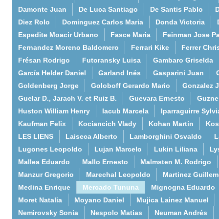
Damonte Juan
De Luca Santiago
De Santis Pablo
D
Diez Rolo
Dominguez Carlos Maria
Donda Victoria
Espedite Moacir Urbano
Fasce Maria
Feinman Jose P
Fernandez Moreno Baldomero
Ferrari Kike
Ferrer Chri
Frésan Rodrigo
Futoransky Luisa
Gambaro Griselda
García Helder Daniel
Garland Inés
Gasparini Juan
Goldenberg Jorge
Goloboff Gerardo Mario
Gonzalez 
Guelar D., Jarach V. et Ruiz B.
Guevara Ernesto
Guzne
Huston William Henry
Iacub Marcela
Iparraguirre Sylvi
Kaufman Felix
Kociancich Vlady
Kohan Martin
Kos
LES LIENS
Laiseca Alberto
Lamborghini Osvaldo
L
Lugones Leopoldo
Lujan Marcelo
Lukin Liliana
Ly
Mallea Eduardo
Mallo Ernesto
Malmsten M. Rodrigo
Manzur Gregorio
Marechal Leopoldo
Martinez Guille
Medina Enrique
Mercado Tununa
Mignogna Eduardo
Moret Natalia
Moyano Daniel
Mujica Lainez Manuel
Nemirovsky Sonia
Nespolo Matias
Neuman Andrés