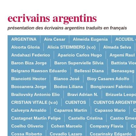
ecrivains argentins
présentation des écrivains argentins traduits en français
ARGENTINA
Aira Cesar
Almeida Eugenia
ACCUEIL 
Alcorta Gloria
Alicia STEIMBERG (v.o)
Almada Selva
Andahazi Federico
Aparicio Carlos Hugo
Argemi Raul
Baron Biza Jorge
Baron Supervielle Silvia
Battista Vic
Belgrano Rawson Eduardo
Bellessi Diana
Benasayag 
Bianciotti Hector
Bianco José
Bioy Casares Adolfo
Boccanera Jorge
Bodoc Liliana
Bongiovani Fabricio
Brailovsky Antonio Elio
Bravi Adrian N.
Brizuela Leop
CRISTIAN VITALE (v.o)
CUENTOS
CUENTOS ARGENTI
Calveyra Arnaldo
Caparros Martin
Capasso Mario
C
Castagnet Martín Felipe
Castello Cristina
Castro Erne
Coelho Oliverio
Cohen Marcelo
Company Flavia
Co
Cossa Roberto
Covadlo Lazaro
Cozarinsky Edgardo