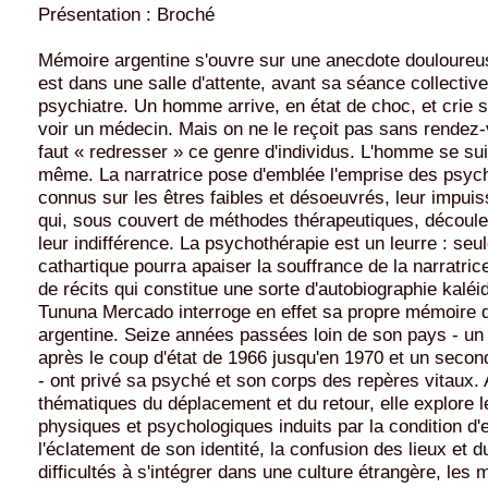
Présentation : Broché
Mémoire argentine s'ouvre sur une anecdote douloureuse
est dans une salle d'attente, avant sa séance collectiv
psychiatre. Un homme arrive, en état de choc, et crie 
voir un médecin. Mais on ne le reçoit pas sans rendez-
faut « redresser » ce genre d'individus. L'homme se suic
même. La narratrice pose d'emblée l'emprise des psychi
connus sur les êtres faibles et désoeuvrés, leur impuis
qui, sous couvert de méthodes thérapeutiques, découle 
leur indifférence. La psychothérapie est un leurre : seule
cathartique pourra apaiser la souffrance de la narratric
de récits qui constitue une sorte d'autobiographie kalé
Tununa Mercado interroge en effet sa propre mémoire d
argentine. Seize années passées loin de son pays - un 
après le coup d'état de 1966 jusqu'en 1970 et un seco
- ont privé sa psyché et son corps des repères vitaux.
thématiques du déplacement et du retour, elle explore l
physiques et psychologiques induits par la condition d'e
l'éclatement de son identité, la confusion des lieux et 
difficultés à s'intégrer dans une culture étrangère, les 