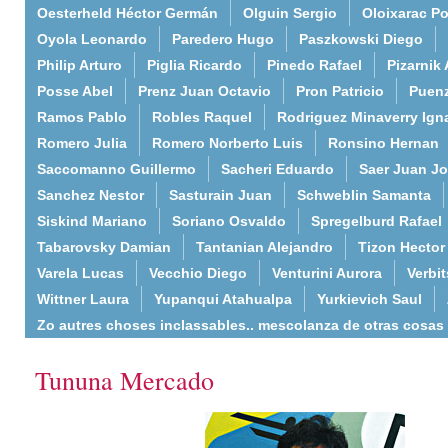
Oesterheld Héctor Germán
Olguin Sergio
Oloixarac Po
Oyola Leonardo
Paredero Hugo
Paszkowski Diego
Philip Arturo
Piglia Ricardo
Pinedo Rafael
Pizarnik 
Posse Abel
Prenz Juan Octavio
Pron Patricio
Puenz
Ramos Pablo
Robles Raquel
Rodriguez Minaverry Ign
Romero Julia
Romero Norberto Luis
Ronsino Hernan
Saccomanno Guillermo
Sacheri Eduardo
Saer Juan J
Sanchez Nestor
Sasturain Juan
Schweblin Samanta
Siskind Mariano
Soriano Osvaldo
Spregelburd Rafael
Tabarovsky Damian
Tantanian Alejandro
Tizon Hector
Varela Lucas
Vecchio Diego
Venturini Aurora
Verbi
Wittner Laura
Yupanqui Atahualpa
Yurkievich Saul
Zo autres choses inclassables.. mescolanza de otras cosas
Tununa Mercado