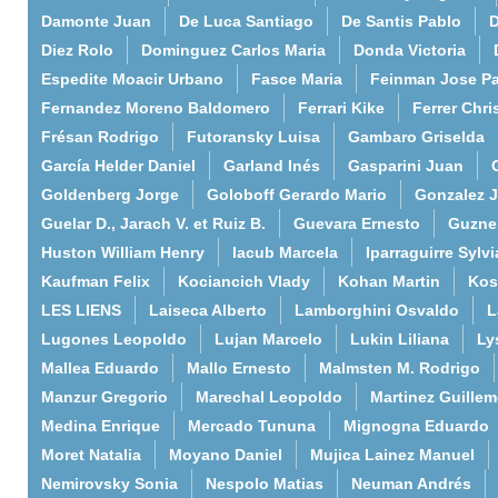
Damonte Juan
De Luca Santiago
De Santis Pablo
D
Diez Rolo
Dominguez Carlos Maria
Donda Victoria
Espedite Moacir Urbano
Fasce Maria
Feinman Jose P
Fernandez Moreno Baldomero
Ferrari Kike
Ferrer Chri
Frésan Rodrigo
Futoransky Luisa
Gambaro Griselda
García Helder Daniel
Garland Inés
Gasparini Juan
Goldenberg Jorge
Goloboff Gerardo Mario
Gonzalez 
Guelar D., Jarach V. et Ruiz B.
Guevara Ernesto
Guzne
Huston William Henry
Iacub Marcela
Iparraguirre Sylvi
Kaufman Felix
Kociancich Vlady
Kohan Martin
Kos
LES LIENS
Laiseca Alberto
Lamborghini Osvaldo
L
Lugones Leopoldo
Lujan Marcelo
Lukin Liliana
Ly
Mallea Eduardo
Mallo Ernesto
Malmsten M. Rodrigo
Manzur Gregorio
Marechal Leopoldo
Martinez Guille
Medina Enrique
Mercado Tununa
Mignogna Eduardo
Moret Natalia
Moyano Daniel
Mujica Lainez Manuel
Nemirovsky Sonia
Nespolo Matias
Neuman Andrés