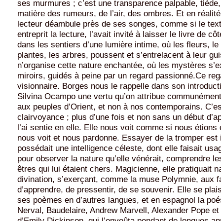
ses murmures ; c’est une transparence palpable, tiède,
matière des rumeurs, de l’air, des ombres. Et en réalité 
lecteur déambule près de ses songes, comme si le texte
entreprit la lecture, l’avait invité à laisser le livre de cô
dans les sentiers d’une lumière intime, où les fleurs, le l
plantes, les arbres, poussent et s’entrelacent à leur gu
n’organise cette nature enchantée, où les mystères s’e
miroirs, guidés à peine par un regard passionné.Ce reg
visionnaire. Borges nous le rappelle dans son introducti
Silvina Ocampo une vertu qu’on attribue communément
aux peuples d’Orient, et non à nos contemporains. C’es
clairvoyance ; plus d’une fois et non sans un début d’a
l’ai sentie en elle. Elle nous voit comme si nous étions e
nous voit et nous pardonne. Essayer de la tromper est i
possédait une intelligence céleste, dont elle faisait usa
pour observer la nature qu’elle vénérait, comprendre le
êtres qui lui étaient chers. Magicienne, elle pratiquait n
divination, s’exerçant, comme la muse Polymnie, aux f
d’apprendre, de pressentir, de se souvenir. Elle se plais
ses poèmes en d’autres langues, et en espagnol la poé
Nerval, Baudelaire, Andrew Marvell, Alexander Pope et 
d’Emily Dickinson, qui l’envoûta pendant de longues ann