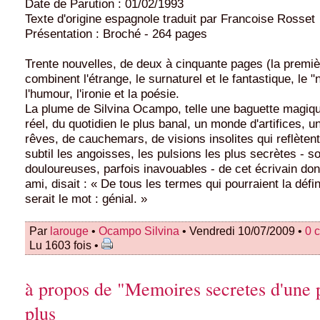
Date de Parution : 01/02/1993
Texte d'origine espagnole traduit par Francoise Rosset
Présentation : Broché - 264 pages
Trente nouvelles, de deux à cinquante pages (la premièr
combinent l'étrange, le surnaturel et le fantastique, le 
l'humour, l'ironie et la poésie.
La plume de Silvina Ocampo, telle une baguette magique
réel, du quotidien le plus banal, un monde d'artifices, u
rêves, de cauchemars, de visions insolites qui reflète
subtil les angoisses, les pulsions les plus secrètes - s
douloureuses, parfois inavouables - de cet écrivain do
ami, disait : « De tous les termes qui pourraient la défini
serait le mot : génial. »
Par
larouge
•
Ocampo Silvina
• Vendredi 10/07/2009 •
0 
Lu 1603 fois •
à propos de "Memoires secretes d'une 
plus