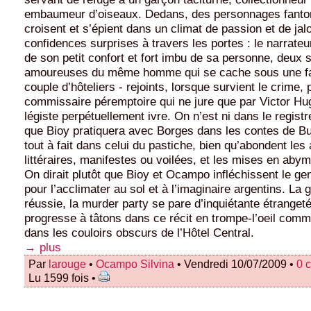
embaumeur d’oiseaux. Dedans, des personnages fanto
croisent et s’épient dans un climat de passion et de jal
confidences surprises à travers les portes : le narrateu
de son petit confort et fort imbu de sa personne, deux 
amoureuses du même homme qui se cache sous une fau
couple d’hôteliers - rejoints, lorsque survient le crime, 
commissaire péremptoire qui ne jure que par Victor Hu
légiste perpétuellement ivre. On n’est ni dans le registr
que Bioy pratiquera avec Borges dans les contes de B
tout à fait dans celui du pastiche, bien qu’abondent les 
littéraires, manifestes ou voilées, et les mises en abym
On dirait plutôt que Bioy et Ocampo infléchissent le genr
pour l’acclimater au sol et à l’imaginaire argentins. La g
réussie, la murder party se pare d’inquiétante étrangeté,
progresse à tâtons dans ce récit en trompe-l’oeil comm
dans les couloirs obscurs de l’Hôtel Central.
→ plus
Par
larouge
•
Ocampo Silvina
• Vendredi 10/07/2009 •
0 
Lu 1599 fois •