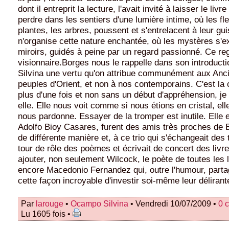
dont il entreprit la lecture, l'avait invité à laisser le livr
perdre dans les sentiers d'une lumière intime, où les fleu
plantes, les arbres, poussent et s'entrelacent à leur gui
n'organise cette nature enchantée, où les mystères s'e
miroirs, guidés à peine par un regard passionné. Ce re
visionnaire.Borges nous le rappelle dans son introductio
Silvina une vertu qu'on attribue communément aux Anc
peuples d'Orient, et non à nos contemporains. C'est la 
plus d'une fois et non sans un début d'appréhension, je l
elle. Elle nous voit comme si nous étions en cristal, ell
nous pardonne. Essayer de la tromper est inutile. Elle 
Adolfo Bioy Casares, furent des amis très proches de
de différente manière et, à ce trio qui s'échangeait des t
tour de rôle des poèmes et écrivait de concert des livre
ajouter, non seulement Wilcock, le poète de toutes les
encore Macedonio Fernandez qui, outre l'humour, parta
cette façon incroyable d'investir soi-même leur délirant
Par
larouge
•
Ocampo Silvina
• Vendredi 10/07/2009 •
0 
Lu 1605 fois •