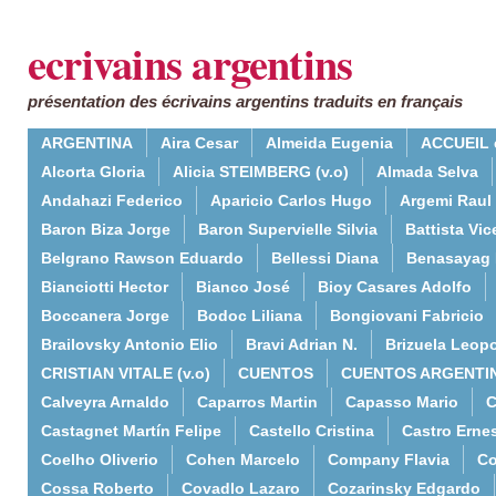
ecrivains argentins
présentation des écrivains argentins traduits en français
ARGENTINA
Aira Cesar
Almeida Eugenia
ACCUEIL 
Alcorta Gloria
Alicia STEIMBERG (v.o)
Almada Selva
Andahazi Federico
Aparicio Carlos Hugo
Argemi Raul
Baron Biza Jorge
Baron Supervielle Silvia
Battista Vic
Belgrano Rawson Eduardo
Bellessi Diana
Benasayag 
Bianciotti Hector
Bianco José
Bioy Casares Adolfo
Boccanera Jorge
Bodoc Liliana
Bongiovani Fabricio
Brailovsky Antonio Elio
Bravi Adrian N.
Brizuela Leop
CRISTIAN VITALE (v.o)
CUENTOS
CUENTOS ARGENTI
Calveyra Arnaldo
Caparros Martin
Capasso Mario
C
Castagnet Martín Felipe
Castello Cristina
Castro Erne
Coelho Oliverio
Cohen Marcelo
Company Flavia
Co
Cossa Roberto
Covadlo Lazaro
Cozarinsky Edgardo