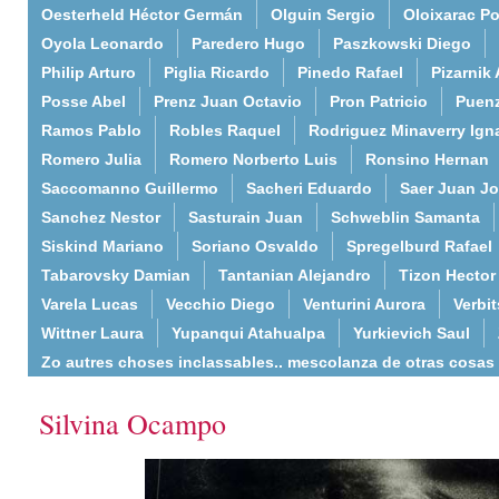
Oesterheld Héctor Germán
Olguin Sergio
Oloixarac Po
Oyola Leonardo
Paredero Hugo
Paszkowski Diego
Philip Arturo
Piglia Ricardo
Pinedo Rafael
Pizarnik 
Posse Abel
Prenz Juan Octavio
Pron Patricio
Puenz
Ramos Pablo
Robles Raquel
Rodriguez Minaverry Ign
Romero Julia
Romero Norberto Luis
Ronsino Hernan
Saccomanno Guillermo
Sacheri Eduardo
Saer Juan J
Sanchez Nestor
Sasturain Juan
Schweblin Samanta
Siskind Mariano
Soriano Osvaldo
Spregelburd Rafael
Tabarovsky Damian
Tantanian Alejandro
Tizon Hector
Varela Lucas
Vecchio Diego
Venturini Aurora
Verbi
Wittner Laura
Yupanqui Atahualpa
Yurkievich Saul
Zo autres choses inclassables.. mescolanza de otras cosas
Silvina Ocampo