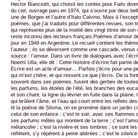
Hector Bianciotti, qui choisit les contes pour Faits diver
du ciel, ouvrage paru en 1974, qui s’ouvre par deux bell
une de Borges et l’autre d’Italo Calvino. Mais à l’excep
poèmes, que j’ai traduits pour différentes revues, son t
qui représente plus de la moitié des vingt titres de son
reste inconnu des lecteurs français.Poèmes d’amour dé
jour en 1949 en Argentine. Le recueil contient les thèm
l’auteur ; ils se déversent comme une cascade, venus 
source : l’amour. Dans un livre de dialogues avec l’écri
Noemí Ulla, elle dit : Cette histoire d’écrire fait partie
Écrire est un acte d’amour… Parfois j’écris pour une 
qui m’est chère, et qui ressent ce que j’écris. De la fon
souvent dans ses poèmes, fusent des gerbes de toutes 
les parfums, les étoiles de l’été, les branches des euca
et son chant, la ligne du lévrier en fuite dans la plaine,
qui brûlent l’âme, et l’eau qui court entre les reflets d
lit la poésie de Silvina, on se promène dans un jardin cir
celui de son enfance ; c’est le soir, avec ses flammes q
ses parfums mêlés qui montent de la terre ; c’est l’amou
mélancolie ; c’est la rivière et ses timbres ; ce sont les
reflètent, s’y répètent à peine altérées ; c’est le silence