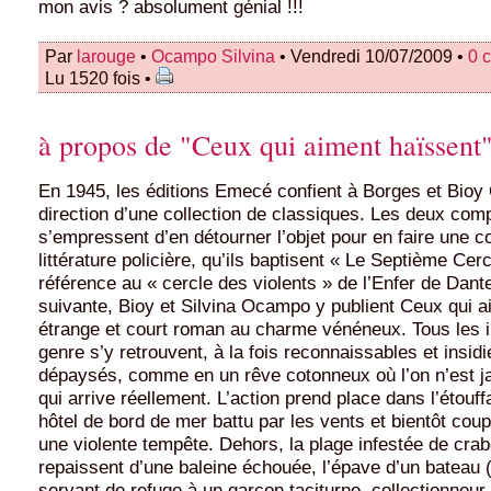
mon avis ? absolument génial !!!
Par
larouge
•
Ocampo Silvina
• Vendredi 10/07/2009 •
0 
Lu 1520 fois •
à propos de "Ceux qui aiment haïssent
En 1945, les éditions Emecé confient à Borges et Bioy
direction d’une collection de classiques. Les deux com
s’empressent d’en détourner l’objet pour en faire une co
littérature policière, qu’ils baptisent « Le Septième Cer
référence au « cercle des violents » de l’Enfer de Dant
suivante, Bioy et Silvina Ocampo y publient Ceux qui a
étrange et court roman au charme vénéneux. Tous les i
genre s’y retrouvent, à la fois reconnaissables et insi
dépaysés, comme en un rêve cotonneux où l’on n’est j
qui arrive réellement. L’action prend place dans l’étouff
hôtel de bord de mer battu par les vents et bientôt co
une violente tempête. Dehors, la plage infestée de crab
repaissent d’une baleine échouée, l’épave d’un bateau
servant de refuge à un garçon taciturne, collectionneur 