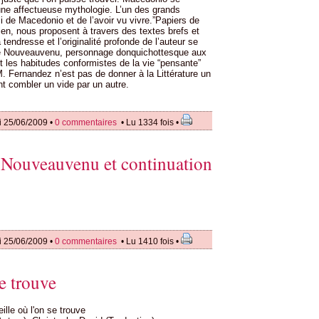
ne affectueuse mythologie. L’un des grands
i de Macedonio et de l’avoir vu vivre.”Papiers de
en, nous proposent à travers des textes brefs et
tendresse et l’originalité profonde de l’auteur se
it de Nouveauvenu, personnage donquichottesque aux
 les habitudes conformistes de la vie “pensante”
M. Fernandez n’est pas de donner à la Littérature un
t combler un vide par un autre.
i 25/06/2009 •
0 commentaires
• Lu 1334 fois •
e Nouveauvenu et continuation
i 25/06/2009 •
0 commentaires
• Lu 1410 fois •
se trouve
eille où l'on se trouve