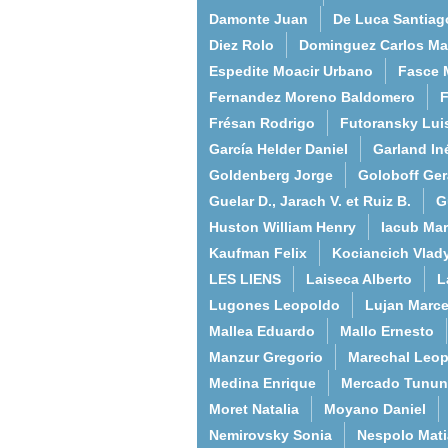
Damonte Juan
De Luca Santiag
Diez Rolo
Dominguez Carlos Ma
Espedite Moacir Urbano
Fasce 
Fernandez Moreno Baldomero
F
Frésan Rodrigo
Futoransky Lui
García Helder Daniel
Garland In
Goldenberg Jorge
Goloboff Ger
Guelar D., Jarach V. et Ruiz B.
G
Huston William Henry
Iacub Mar
Kaufman Felix
Kociancich Vlad
LES LIENS
Laiseca Alberto
L
Lugones Leopoldo
Lujan Marce
Mallea Eduardo
Mallo Ernesto
Manzur Gregorio
Marechal Leo
Medina Enrique
Mercado Tunun
Moret Natalia
Moyano Daniel
Nemirovsky Sonia
Nespolo Mati