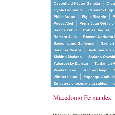
Oesterheld Héctor Germán
Olgu
Oyola Leonardo
Paredero Hugo
Philip Arturo
Piglia Ricardo
P
Posse Abel
Prenz Juan Octavio
Ramos Pablo
Robles Raquel
Romero Julia
Romero Norberto 
Saccomanno Guillermo
Sacheri
Sanchez Nestor
Sasturain Juan
Siskind Mariano
Soriano Osval
Tabarovsky Damian
Tantanian A
Varela Lucas
Vecchio Diego
Wittner Laura
Yupanqui Atahua
Zo autres choses inclassables.. m
Macedonio Fernandez