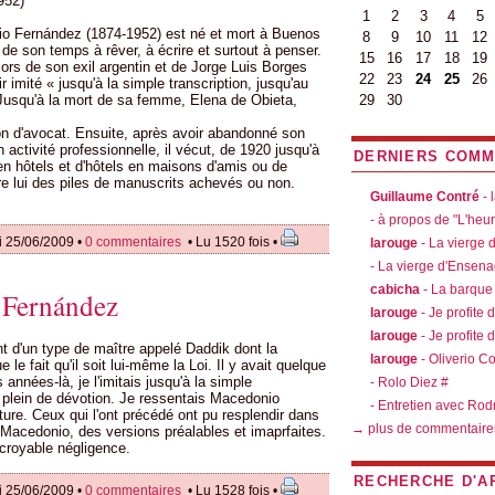
952)
1
2
3
4
5
io Fernández (1874-1952) est né et mort à Buenos
8
9
10
11
12
rt de son temps à rêver, à écrire et surtout à penser.
15
16
17
18
19
ors de son exil argentin et de Jorge Luis Borges
22
23
24
25
26
r imité « jusqu'à la simple transcription, jusqu'au
 Jusqu'à la mort de sa femme, Elena de Obieta,
29
30
n d'avocat. Ensuite, après avoir abandonné son
 activité professionnelle, il vécut, de 1920 jusqu'à
DERNIERS COMM
en hôtels et d'hôtels en maisons d'amis ou de
ère lui des piles de manuscrits achevés ou non.
Guillaume Contré
- 
- à propos de "L'heu
i 25/06/2009 •
0 commentaires
• Lu 1520 fois •
larouge
- La vierge
- La vierge d'Ensen
cabicha
- La barque
 Fernández
larouge
- Je profite 
larouge
- Je profite 
nt d'un type de maître appelé Daddik dont la
larouge
- Oliverio C
le fait qu'il soit lui-même la Loi. Il y avait quelque
nées-là, je l'imitais jusqu'à la simple
- Rolo Diez #
et plein de dévotion. Je ressentais Macedonio
- Entretien avec Rod
ture. Ceux qui l'ont précédé ont pu resplendir dans
→ plus de commentaire
de Macedonio, des versions préalables et imaprfaites.
ncroyable négligence.
RECHERCHE D'A
i 25/06/2009 •
0 commentaires
• Lu 1528 fois •