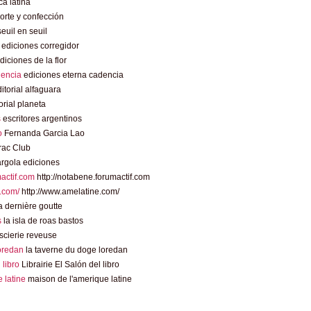
a latina
rte y confección
euil en seuil
ediciones corregidor
diciones de la flor
dencia
ediciones eterna cadencia
itorial alfaguara
orial planeta
s
escritores argentinos
o
Fernanda Garcia Lao
rac Club
rgola ediciones
mactif.com
http://notabene.forumactif.com
.com/
http://www.amelatine.com/
 dernière goutte
s
la isla de roas bastos
scierie reveuse
loredan
la taverne du doge loredan
l libro
Librairie El Salón del libro
 latine
maison de l'amerique latine