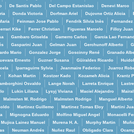
o
De Santis Pablo
Del Campo Estanislao
Denevi Marco
ria
Donda Victoria
Dorfman Ariel
Dujovne Ortiz Alicia
Maria
Feinman Jose Pablo
Fendrik Silvia Inès
Fernandez
errari Kike
Ferrer Christian
Figueras Marcelo
Filloy Juan
sa
Gambaro Griselda
Gamerro Carlos
Garcia Lao Fernan
és
Gasparini Juan
Gelman Juan
Gerchunoff Alberto
G
ardo Mario
Gonzalez Jorge
Goscinny René
Granado Albe
uevara Ernesto
Guzner Susana
Güiraldes Ricardo
Huido
cela
Iparraguirre Sylvia
Jeanmaire Federico
Juarroz Rob
y
Kohan Martin
Kostzer Kado
Kozameh Alicia
Krantz 
amborghini Osvaldo
Lange Norah
Larreta Enrique
Lastre
lo
Lukin Liliana
Lysyj Viviana
Maciel Alejandro
Maira
Malmsten M. Rodrigo
Malmsten Rodrigo
Manguel Alberto
poldo
Martinez Guillemo
Martinez Tomas Eloy
Martini Ju
a
Mignogna Eduardo
Molfino Miguel Angel
Monacelli F
Mujica Lainez Manuel
Murena H. A.
Murphy Martin
Muño
as
Neuman Andrés
Nuñez Raul
Obligado Clara
Ocamp