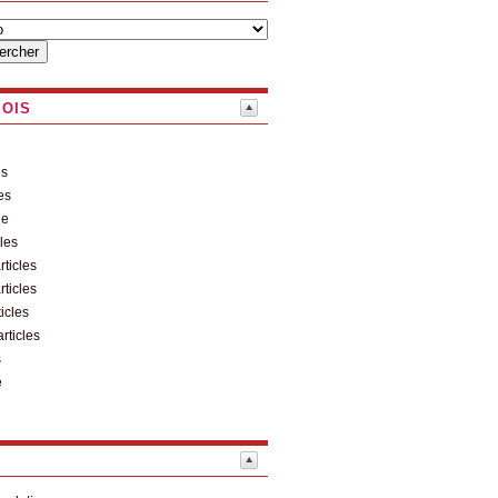
MOIS
es
es
le
cles
rticles
rticles
ticles
articles
s
e