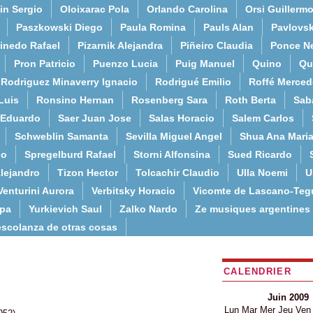
in Sergio
Oloixarac Pola
Orlando Carolina
Orsi Guillerm
Paszkowski Diego
Paula Romina
Pauls Alan
Pavlovs
inedo Rafael
Pizarnik Alejandra
Piñeiro Claudia
Ponce N
Pron Patricio
Puenzo Lucia
Puig Manuel
Quino
Qu
Rodriguez Minaverry Ignacio
Rodrigué Emilio
Roffé Merced
Luis
Ronsino Hernan
Rosenberg Sara
Roth Berta
Sab
 Eduardo
Saer Juan Jose
Salas Horacio
Salem Carlos
Schweblin Samanta
Sevilla Miguel Angel
Shua Ana Mari
do
Spregelburd Rafael
Storni Alfonsina
Sued Ricardo
lejandro
Tizon Hector
Tolcachir Claudio
Ulla Noemi
U
Venturini Aurora
Verbitsky Horacio
Vicomte de Lascano-Teg
lpa
Yurkievich Saul
Zalko Nardo
Ze musiques argentines
escolanza de otras cosas
CALENDRIER
Juin 2009
Lun
Mar
Mer
Jeu
Ven