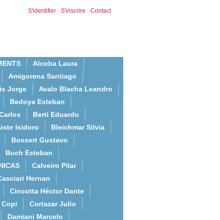
S'identifier
-
S'inscrire
-
Contact
MENTS
Alcoba Laura
Amigorena Santiago
is Jorge
Avalo Blacha Leandro
Bedoya Esteban
Carlos
Berti Eduardo
iste Isidoro
Bleichmar Silvia
Bossert Gustavo
Buch Esteban
NICAS
Calveiro Pilar
Casciari Hernan
Cincotta Héctor Dante
Copi
Cortazar Julio
Damiani Marcelo