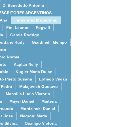
Di Benedetto Antonio
ESCRITORES ARGENTINOS
 Ana
Fernandez Macedonio
Fini Leonor
Fogwill
da
Garcia Rodrigo
erdanc Rudy
Giardinelli Mempo
rto
bro Norma
erto
Kaplan Nelly
Pablo
Kugler Maria Dulce
to Prieto Susana
Lofiego Vivian
l Pedro
Malajovich Gustavo
Mansilla Lucio Victorio
an
Mayer Daniel
Maïtena
ernando
Mordzinski Daniel
z Jose
Negroni Maria
o Silvina
Ocampo Victoria