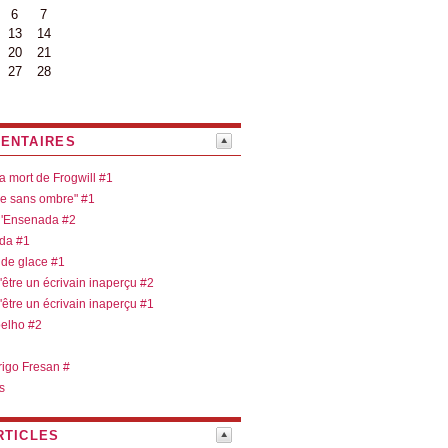
6
7
13
14
20
21
27
28
ENTAIRES
la mort de Frogwill #1
re sans ombre" #1
 d'Ensenada #2
ada #1
 de glace #1
d'être un écrivain inaperçu #2
d'être un écrivain inaperçu #1
oelho #2
rigo Fresan #
s
RTICLES