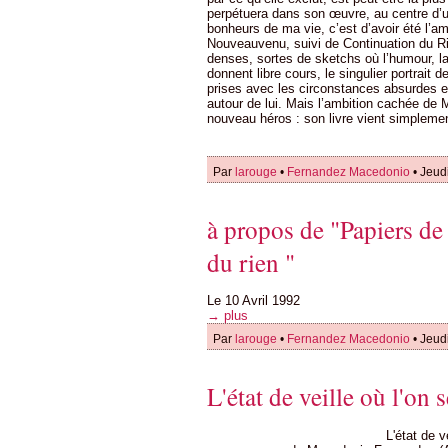
perpétuera dans son œuvre, au centre d’u
bonheurs de ma vie, c’est d’avoir été l’am
Nouveauvenu, suivi de Continuation du Ri
denses, sortes de sketchs où l’humour, la 
donnent libre cours, le singulier portra
prises avec les circonstances absurdes et
autour de lui. Mais l’ambition cachée de 
nouveau héros : son livre vient simplemen
Par
larouge
•
Fernandez Macedonio
• Jeud
à propos de "Papiers d
du rien "
Le 10 Avril 1992
→ plus
Par
larouge
•
Fernandez Macedonio
• Jeud
L'état de veille où l'on 
L'état de v