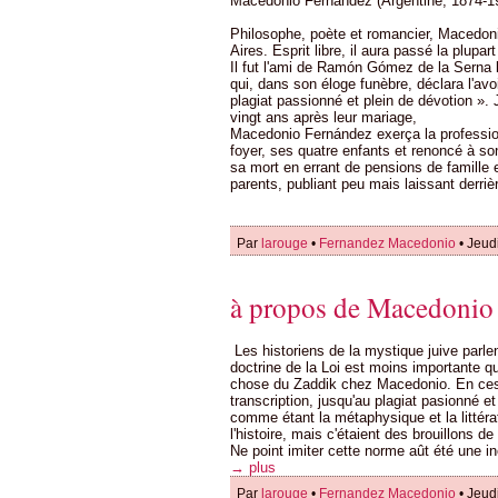
Macedonio Fernández (Argentine, 1874-1
Philosophe, poète et romancier, Macedon
Aires. Esprit libre, il aura passé la plupa
Il fut l'ami de Ramón Gómez de la Serna l
qui, dans son éloge funèbre, déclara l'avoi
plagiat passionné et plein de dévotion ».
vingt ans après leur mariage,
Macedonio Fernández exerça la professio
foyer, ses quatre enfants et renoncé à son
sa mort en errant de pensions de famille 
parents, publiant peu mais laissant derri
Par
larouge
•
Fernandez Macedonio
• Jeud
à propos de Macedonio
Les historiens de la mystique juive parle
doctrine de la Loi est moins importante que 
chose du Zaddik chez Macedonio. En ces an
transcription, jusqu'au plagiat pasionné 
comme étant la métaphysique et la littéra
l'histoire, mais c'étaient des brouillons 
Ne point imiter cette norme aût été une i
→ plus
Par
larouge
•
Fernandez Macedonio
• Jeud