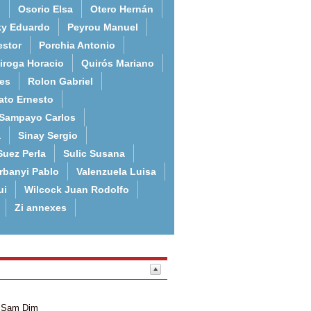
o
Osorio Elsa
Otero Hernán
ky Eduardo
Peyrou Manuel
estor
Porchia Antonio
iroga Horacio
Quirós Mariano
es
Rolon Gabriel
ato Ernesto
Sampayo Carlos
a
Sinay Sergio
Suez Perla
Sulic Susana
rbanyi Pablo
Valenzuela Luisa
ui
Wilcock Juan Rodolfo
Zi annexes
Sam
Dim