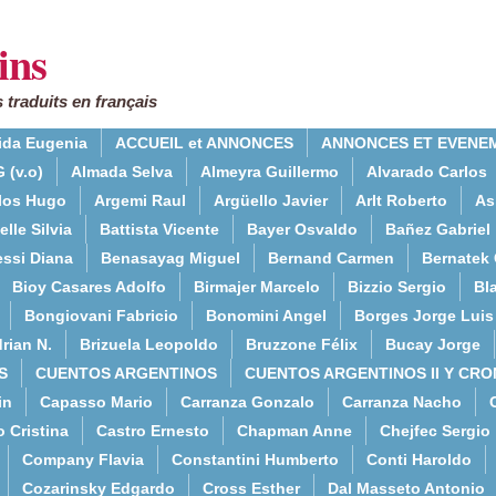
ins
 traduits en français
ida Eugenia
ACCUEIL et ANNONCES
ANNONCES ET EVENE
 (v.o)
Almada Selva
Almeyra Guillermo
Alvarado Carlos
rlos Hugo
Argemi Raul
Argüello Javier
Arlt Roberto
As
lle Silvia
Battista Vicente
Bayer Osvaldo
Bañez Gabriel
essi Diana
Benasayag Miguel
Bernand Carmen
Bernatek 
Bioy Casares Adolfo
Birmajer Marcelo
Bizzio Sergio
Bla
Bongiovani Fabricio
Bonomini Angel
Borges Jorge Luis
rian N.
Brizuela Leopoldo
Bruzzone Félix
Bucay Jorge
S
CUENTOS ARGENTINOS
CUENTOS ARGENTINOS II Y CRO
in
Capasso Mario
Carranza Gonzalo
Carranza Nacho
o Cristina
Castro Ernesto
Chapman Anne
Chejfec Sergio
Company Flavia
Constantini Humberto
Conti Haroldo
Cozarinsky Edgardo
Cross Esther
Dal Masseto Antonio