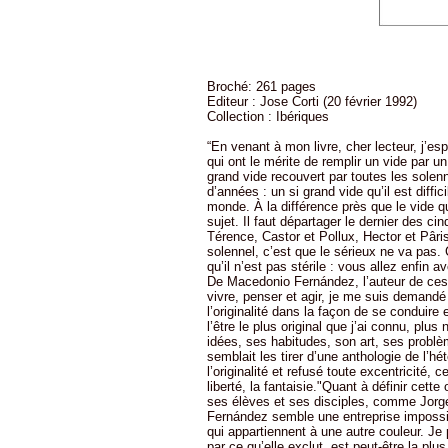
Broché: 261 pages
Editeur : Jose Corti (20 février 1992)
Collection : Ibériques
“En venant à mon livre, cher lecteur, j’es
qui ont le mérite de remplir un vide par u
grand vide recouvert par toutes les solenni
d’années : un si grand vide qu’il est diff
monde. À la différence près que le vide qu
sujet. Il faut départager le dernier des c
Térence, Castor et Pollux, Hector et Pâris
solennel, c’est que le sérieux ne va pas.
qu’il n’est pas stérile : vous allez enfin av
De Macedonio Fernández, l’auteur de ces li
vivre, penser et agir, je me suis demand
l’originalité dans la façon de se conduir
l’être le plus original que j’ai connu, plus
idées, ses habitudes, son art, ses problèm
semblait les tirer d’une anthologie de l’hé
l’originalité et refusé toute excentricité, ce
liberté, la fantaisie."Quant à définir cette
ses élèves et ses disciples, comme Jorge
Fernández semble une entreprise impossibl
qui appartiennent à une autre couleur. Je p
par ce qu’elle exclut, est peut-être la pl