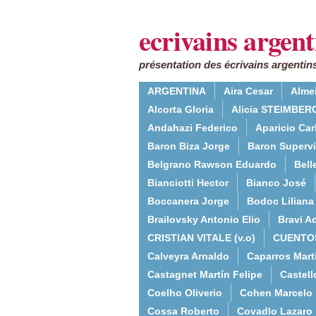
ecrivains argent
présentation des écrivains argentins
ARGENTINA
Aira Cesar
Alme
Alcorta Gloria
Alicia STEIMBERG
Andahazi Federico
Aparicio Ca
Baron Biza Jorge
Baron Supervie
Belgrano Rawson Eduardo
Bell
Bianciotti Hector
Bianco José
Boccanera Jorge
Bodoc Liliana
Brailovsky Antonio Elio
Bravi Ad
CRISTIAN VITALE (v.o)
CUENTO
Calveyra Arnaldo
Caparros Mart
Castagnet Martín Felipe
Castell
Coelho Oliverio
Cohen Marcelo
Cossa Roberto
Covadlo Lazaro