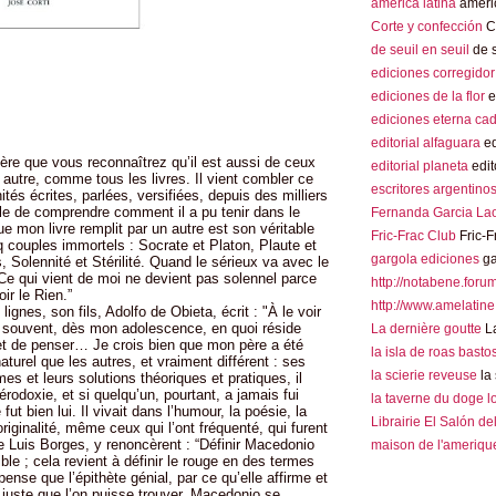
america latina
americ
Corte y confección
Co
de seuil en seuil
de s
ediciones corregidor
ediciones de la flor
e
ediciones eterna ca
editorial alfaguara
ed
père que vous reconnaîtrez qu’il est aussi de ceux
editorial planeta
edit
n autre, comme tous les livres. Il vient combler ce
escritores argentino
tés écrites, parlées, versifiées, depuis des milliers
icile de comprendre comment il a pu tenir dans le
Fernanda Garcia La
e mon livre remplit par un autre est son véritable
Fric-Frac Club
Fric-F
inq couples immortels : Socrate et Platon, Plaute et
gargola ediciones
ga
, Solennité et Stérilité. Quand le sérieux va avec le
 Ce qui vient de moi ne devient pas solennel parce
http://notabene.foru
oir le Rien.”
http://www.amelatine
gnes, son fils, Adolfo de Obieta, écrit : "À le voir
é souvent, dès mon adolescence, en quoi réside
La dernière goutte
La
e et de penser… Je crois bien que mon père a été
la isla de roas basto
 naturel que les autres, et vraiment différent : ses
la scierie reveuse
la 
es et leurs solutions théoriques et pratiques, il
térodoxie, et si quelqu’un, pourtant, a jamais fui
la taverne du doge 
 fut bien lui. Il vivait dans l’humour, la poésie, la
Librairie El Salón de
 originalité, même ceux qui l’ont fréquenté, qui furent
 Luis Borges, y renoncèrent : “Définir Macedonio
maison de l'amerique
e ; cela revient à définir le rouge en des termes
ense que l’épithète génial, par ce qu’elle affirme et
us juste que l’on puisse trouver. Macedonio se