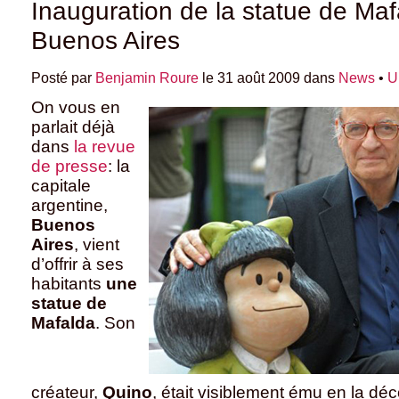
Inauguration de la statue de Maf
Buenos Aires
Posté par
Benjamin Roure
le 31 août 2009 dans
News
•
U
On vous en
parlait déjà
dans
la revue
de presse
: la
capitale
argentine,
Buenos
Aires
, vient
d’offrir à ses
habitants
une
statue de
Mafalda
. Son
créateur,
Quino
, était visiblement ému en la dé