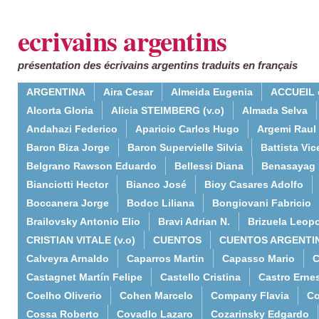
ecrivains argentins
présentation des écrivains argentins traduits en français
ARGENTINA
Aira Cesar
Almeida Eugenia
ACCUEIL 
Alcorta Gloria
Alicia STEIMBERG (v.o)
Almada Selva
Andahazi Federico
Aparicio Carlos Hugo
Argemi Raul
Baron Biza Jorge
Baron Supervielle Silvia
Battista Vic
Belgrano Rawson Eduardo
Bellessi Diana
Benasayag 
Bianciotti Hector
Bianco José
Bioy Casares Adolfo
Boccanera Jorge
Bodoc Liliana
Bongiovani Fabricio
Brailovsky Antonio Elio
Bravi Adrian N.
Brizuela Leop
CRISTIAN VITALE (v.o)
CUENTOS
CUENTOS ARGENTI
Calveyra Arnaldo
Caparros Martin
Capasso Mario
C
Castagnet Martín Felipe
Castello Cristina
Castro Erne
Coelho Oliverio
Cohen Marcelo
Company Flavia
Co
Cossa Roberto
Covadlo Lazaro
Cozarinsky Edgardo