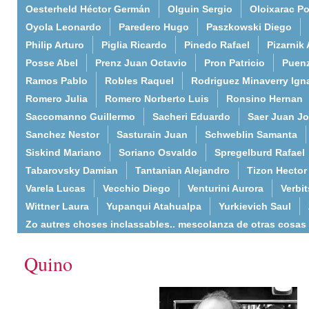
Oesterheld Héctor Germán
Olguin Sergio
Oloixarac Po
Oyola Leonardo
Paredero Hugo
Paszkowski Diego
Philip Arturo
Piglia Ricardo
Pinedo Rafael
Pizarnik 
Posse Abel
Prenz Juan Octavio
Pron Patricio
Puenz
Ramos Pablo
Robles Raquel
Rodriguez Minaverry Ign
Romero Julia
Romero Norberto Luis
Ronsino Hernan
Saccomanno Guillermo
Sacheri Eduardo
Saer Juan J
Sanchez Nestor
Sasturain Juan
Schweblin Samanta
Siskind Mariano
Soriano Osvaldo
Spregelburd Rafael
Tabarovsky Damian
Tantanian Alejandro
Tizon Hector
Varela Lucas
Vecchio Diego
Venturini Aurora
Verbi
Wittner Laura
Yupanqui Atahualpa
Yurkievich Saul
Zo autres choses inclassables.. mescolanza de otras cosas
Quino