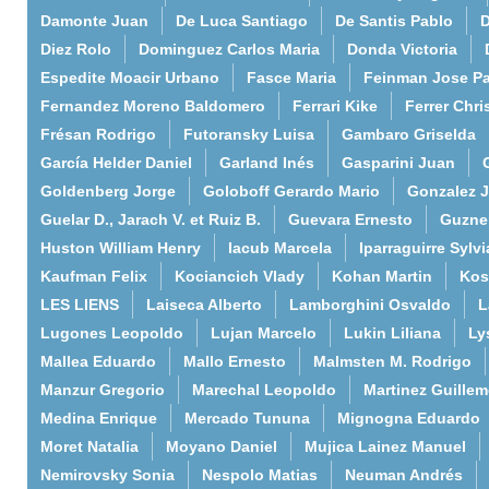
Damonte Juan
De Luca Santiago
De Santis Pablo
D
Diez Rolo
Dominguez Carlos Maria
Donda Victoria
Espedite Moacir Urbano
Fasce Maria
Feinman Jose P
Fernandez Moreno Baldomero
Ferrari Kike
Ferrer Chri
Frésan Rodrigo
Futoransky Luisa
Gambaro Griselda
García Helder Daniel
Garland Inés
Gasparini Juan
Goldenberg Jorge
Goloboff Gerardo Mario
Gonzalez 
Guelar D., Jarach V. et Ruiz B.
Guevara Ernesto
Guzne
Huston William Henry
Iacub Marcela
Iparraguirre Sylvi
Kaufman Felix
Kociancich Vlady
Kohan Martin
Kos
LES LIENS
Laiseca Alberto
Lamborghini Osvaldo
L
Lugones Leopoldo
Lujan Marcelo
Lukin Liliana
Ly
Mallea Eduardo
Mallo Ernesto
Malmsten M. Rodrigo
Manzur Gregorio
Marechal Leopoldo
Martinez Guille
Medina Enrique
Mercado Tununa
Mignogna Eduardo
Moret Natalia
Moyano Daniel
Mujica Lainez Manuel
Nemirovsky Sonia
Nespolo Matias
Neuman Andrés