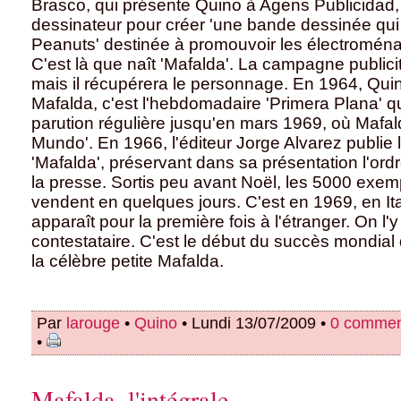
Brasco, qui présente Quino à Agens Publicidad,
dessinateur pour créer 'une bande dessinée qui
Peanuts' destinée à promouvoir les électroména
C'est là que naît 'Mafalda'. La campagne publicit
mais il récupérera le personnage. En 1964, Quin
Mafalda, c'est l'hebdomadaire 'Primera Plana' q
parution régulière jusqu'en mars 1969, où Mafald
Mundo'. En 1966, l'éditeur Jorge Alvarez publie 
'Mafalda', préservant dans sa présentation l'ord
la presse. Sortis peu avant Noël, les 5000 exem
vendent en quelques jours. C'est en 1969, en Ita
apparaît pour la première fois à l'étranger. On l
contestataire. C'est le début du succès mondial
la célèbre petite Mafalda.
Par
larouge
•
Quino
• Lundi 13/07/2009 •
0 commen
•
Mafalda, l'intégrale