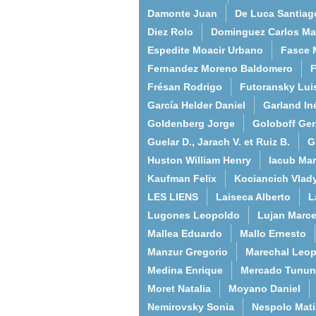
Damonte Juan
De Luca Santiag
Diez Rolo
Dominguez Carlos Ma
Espedite Moacir Urbano
Fasce 
Fernandez Moreno Baldomero
F
Frésan Rodrigo
Futoransky Lui
García Helder Daniel
Garland In
Goldenberg Jorge
Goloboff Ger
Guelar D., Jarach V. et Ruiz B.
G
Huston William Henry
Iacub Mar
Kaufman Felix
Kociancich Vlad
LES LIENS
Laiseca Alberto
L
Lugones Leopoldo
Lujan Marce
Mallea Eduardo
Mallo Ernesto
Manzur Gregorio
Marechal Leo
Medina Enrique
Mercado Tunun
Moret Natalia
Moyano Daniel
Nemirovsky Sonia
Nespolo Mati