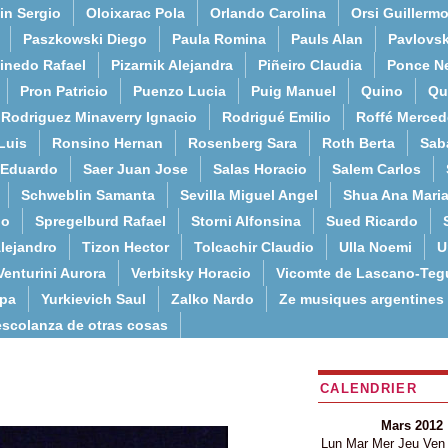
in Sergio
Oloixarac Pola
Orlando Carolina
Orsi Guillerm
Paszkowski Diego
Paula Romina
Pauls Alan
Pavlovs
inedo Rafael
Pizarnik Alejandra
Piñeiro Claudia
Ponce N
Pron Patricio
Puenzo Lucia
Puig Manuel
Quino
Qu
Rodriguez Minaverry Ignacio
Rodrigué Emilio
Roffé Merced
Luis
Ronsino Hernan
Rosenberg Sara
Roth Berta
Sab
 Eduardo
Saer Juan Jose
Salas Horacio
Salem Carlos
Schweblin Samanta
Sevilla Miguel Angel
Shua Ana Mari
do
Spregelburd Rafael
Storni Alfonsina
Sued Ricardo
lejandro
Tizon Hector
Tolcachir Claudio
Ulla Noemi
U
Venturini Aurora
Verbitsky Horacio
Vicomte de Lascano-Teg
lpa
Yurkievich Saul
Zalko Nardo
Ze musiques argentines
escolanza de otras cosas
CALENDRIER
Mars 2012
Lun
Mar
Mer
Jeu
Ven