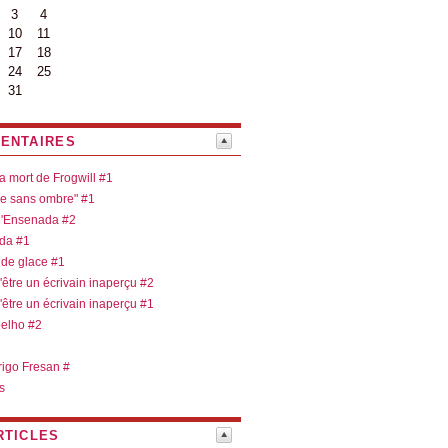
3
4
10
11
17
18
24
25
31
ENTAIRES
la mort de Frogwill #1
re sans ombre" #1
 d'Ensenada #2
ada #1
 de glace #1
d'être un écrivain inaperçu #2
d'être un écrivain inaperçu #1
oelho #2
rigo Fresan #
s
RTICLES