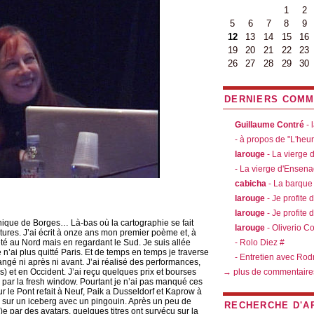
1
2
5
6
7
8
9
12
13
14
15
16
19
20
21
22
23
26
27
28
29
30
DERNIERS COMM
Guillaume Contré
- 
- à propos de "L'heu
larouge
- La vierge
- La vierge d'Ensen
cabicha
- La barque
larouge
- Je profite 
larouge
- Je profite 
nthique de Borges… Là-bas où la cartographie se fait
larouge
- Oliverio C
ntures. J’ai écrit à onze ans mon premier poème et, à
été au Nord mais en regardant le Sud. Je suis allée
- Rolo Diez #
 n’ai plus quitté Paris. Et de temps en temps je traverse
- Entretien avec Rod
changé ni après ni avant. J’ai réalisé des performances,
s) et en Occident. J’ai reçu quelques prix et bourses
→ plus de commentaire
its par la fresh window. Pourtant je n’ai pas manqué ces
r le Pont refait à Neuf, Paik a Dusseldorf et Kaprow à
e sur un iceberg avec un pingouin. Après un peu de
RECHERCHE D'A
)e par des avatars, quelques titres ont survécu sur la