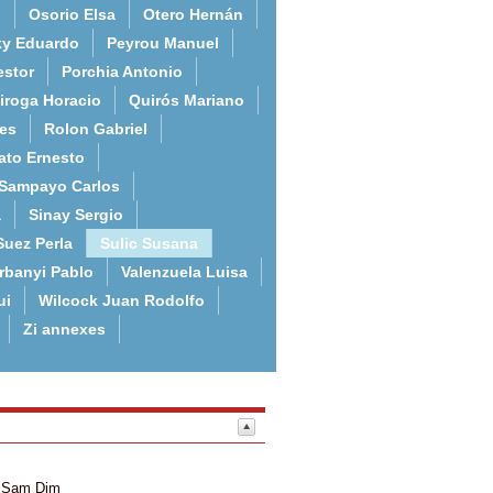
o
Osorio Elsa
Otero Hernán
ky Eduardo
Peyrou Manuel
estor
Porchia Antonio
iroga Horacio
Quirós Mariano
es
Rolon Gabriel
ato Ernesto
Sampayo Carlos
a
Sinay Sergio
Suez Perla
Sulic Susana
rbanyi Pablo
Valenzuela Luisa
ui
Wilcock Juan Rodolfo
Zi annexes
Sam
Dim