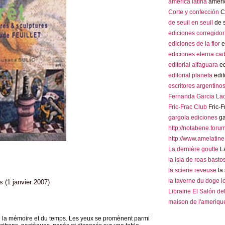
america latina
americ
Corte y confección
Co
de seuil en seuil
de s
ediciones corregidor
ediciones de la flor
e
ediciones eterna ca
editorial alfaguara
ed
editorial planeta
edit
escritores argentino
Fernanda Garcia La
Fric-Frac Club
Fric-F
gargola ediciones
ga
http://notabene.foru
http://www.amelatine
La dernière goutte
La
la isla de roas basto
la scierie reveuse
la 
la taverne du doge 
 (1 janvier 2007)
Librairie El Salón de
maison de l'amerique
e la mémoire et du temps. Les yeux se promènent parmi