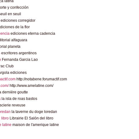
a latina
rte y confección
euil en seuil
ediciones corregidor
diciones de la flor
dencia
ediciones eterna cadencia
itorial alfaguara
orial planeta
s
escritores argentinos
o
Fernanda Garcia Lao
rac Club
rgola ediciones
mactif.com
http://notabene.forumactif.com
.com/
http://www.amelatine.com/
 dernière goutte
s
la isla de roas bastos
scierie reveuse
loredan
la taverne du doge loredan
l libro
Librairie El Salón del libro
 latine
maison de l'amerique latine