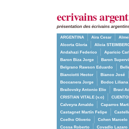
ecrivains argent
présentation des écrivains argentins
ARGENTINA
Aira Cesar
Alme
Alcorta Gloria
Alicia STEIMBERG
Andahazi Federico
Aparicio Ca
Baron Biza Jorge
Baron Supervie
Belgrano Rawson Eduardo
Bell
Bianciotti Hector
Bianco José
Boccanera Jorge
Bodoc Liliana
Brailovsky Antonio Elio
Bravi Ad
CRISTIAN VITALE (v.o)
CUENTO
Calveyra Arnaldo
Caparros Mart
Castagnet Martín Felipe
Castell
Coelho Oliverio
Cohen Marcelo
Cossa Roberto
Covadlo Lazaro