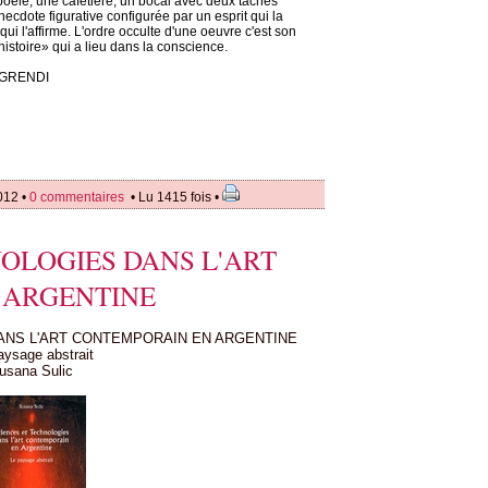
poêle, une cafetière, un bocal avec deux taches
necdote figurative configurée par un esprit qui la
ui l'affirme. L'ordre occulte d'une oeuvre c'est son
istoire» qui a lieu dans la conscience.
O-GRENDI
012 •
0 commentaires
• Lu 1415 fois •
OLOGIES DANS L'ART
 ARGENTINE
ANS L'ART CONTEMPORAIN EN ARGENTINE
aysage abstrait
usana Sulic