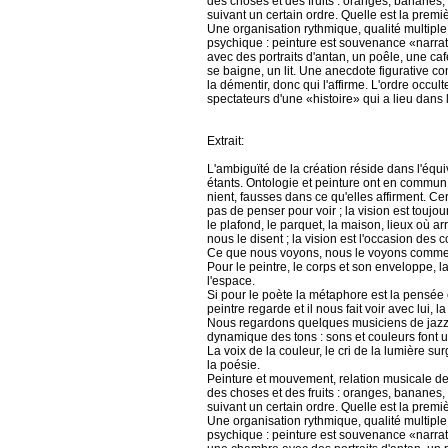
des choses et des fruits : oranges, bananes,
suivant un certain ordre. Quelle est la prem
Une organisation rythmique, qualité multiple 
psychique : peinture est souvenance «narra
avec des portraits d'antan, un poêle, une ca
se baigne, un lit. Une anecdote figurative co
la démentir, donc qui l'affirme. L'ordre occu
spectateurs d'une «histoire» qui a lieu dans
Extrait:
L'ambiguïté de la création réside dans l'équi
étants. Ontologie et peinture ont en commun 
nient, fausses dans ce qu'elles affirment. Cert
pas de penser pour voir ; la vision est toujour
le plafond, le parquet, la maison, lieux où ar
nous le disent ; la vision est l'occasion des
Ce que nous voyons, nous le voyons comme 
Pour le peintre, le corps et son enveloppe, la 
l'espace.
Si pour le poète la métaphore est la pensée en
peintre regarde et il nous fait voir avec lui, l
Nous regardons quelques musiciens de jazz,
dynamique des tons : sons et couleurs font u
La voix de la couleur, le cri de la lumière sur
la poésie.
Peinture et mouvement, relation musicale d
des choses et des fruits : oranges, bananes,
suivant un certain ordre. Quelle est la prem
Une organisation rythmique, qualité multiple 
psychique : peinture est souvenance «narrati