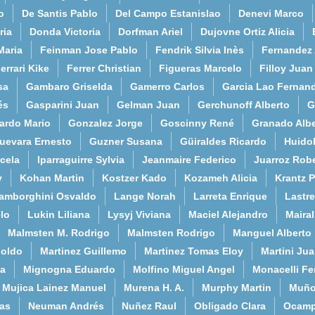
o
De Santis Pablo
Del Campo Estanislao
Denevi Marco
ria
Donda Victoria
Dorfman Ariel
Dujovne Ortiz Alicia
Maria
Feinman Jose Pablo
Fendrik Silvia Inès
Fernandez
errari Kike
Ferrer Christian
Figueras Marcelo
Filloy Juan
sa
Gambaro Griselda
Gamerro Carlos
Garcia Lao Fernan
és
Gasparini Juan
Gelman Juan
Gerchunoff Alberto
G
ardo Mario
Gonzalez Jorge
Goscinny René
Granado Albe
uevara Ernesto
Guzner Susana
Güiraldes Ricardo
Huido
cela
Iparraguirre Sylvia
Jeanmaire Federico
Juarroz Rob
y
Kohan Martin
Kostzer Kado
Kozameh Alicia
Krantz 
amborghini Osvaldo
Lange Norah
Larreta Enrique
Lastre
lo
Lukin Liliana
Lysyj Viviana
Maciel Alejandro
Maira
Malmsten M. Rodrigo
Malmsten Rodrigo
Manguel Alberto
poldo
Martinez Guillemo
Martinez Tomas Eloy
Martini Ju
a
Mignogna Eduardo
Molfino Miguel Angel
Monacelli F
Mujica Lainez Manuel
Murena H. A.
Murphy Martin
Muño
as
Neuman Andrés
Nuñez Raul
Obligado Clara
Ocamp