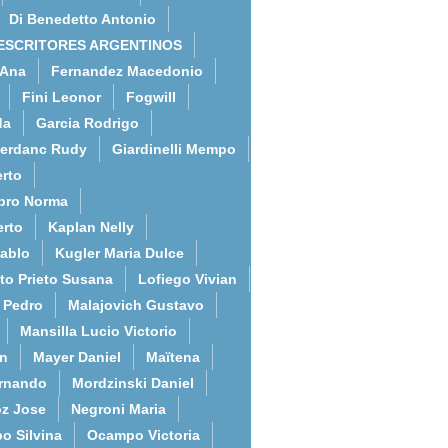
Di Benedetto Antonio
ESCRITORES ARGENTINOS
 Ana
Fernandez Macedonio
Fini Leonor
Fogwill
da
Garcia Rodrigo
erdanc Rudy
Giardinelli Mempo
rto
bro Norma
erto
Kaplan Nelly
Pablo
Kugler Maria Dulce
to Prieto Susana
Lofiego Vivian
l Pedro
Malajovich Gustavo
Mansilla Lucio Victorio
an
Mayer Daniel
Maïtena
ernando
Mordzinski Daniel
z Jose
Negroni Maria
o Silvina
Ocampo Victoria