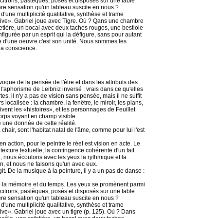
 citrons, pastèques, posés et disposés sur une table
ière sensation qu'un tableau suscite en nous ?
d'une multiplicité qualitative, synthèse et trame
tive». Gabriel joue avec Tigre. Où ? Qans une chambre
fetière, un bocal avec deux taches rouges, une bestiole
nfigurée par un esprit qui la défigure, sans pour autant
lte d'une oeuvre c'est son unité. Nous sommes les
 la conscience.
voque de la pensée de l'être et dans les attributs des
l'aphorisme de Leibniz inversé : vrais dans ce qu'elles
es, il n'y a pas de vision sans pensée, mais il ne suffit
s localisée : la chambre, la fenêtre, le miroir, les plans,
rivent les «histoires», et les personnages de Feuillet
 corps voyant en champ visible.
une donnée de cette réalité.
chair, sont l'habitat natal de l'âme, comme pour lui l'est
 action, pour le peintre le réel est vision en acte. Le
a texture textuelle, la contingence cohérente d'un fait.
 nous écoutons avec les yeux la rythmique et la
n, et nous ne faisons qu'un avec eux.
git. De la musique à la peinture, il y a un pas de danse :
e la mémoire et du temps. Les yeux se promènent parmi
 citrons, pastèques, posés et disposés sur une table
ière sensation qu'un tableau suscite en nous ?
d'une multiplicité qualitative, synthèse et trame
ve». Gabriel joue avec un tigre (p. 125). Où ? Dans