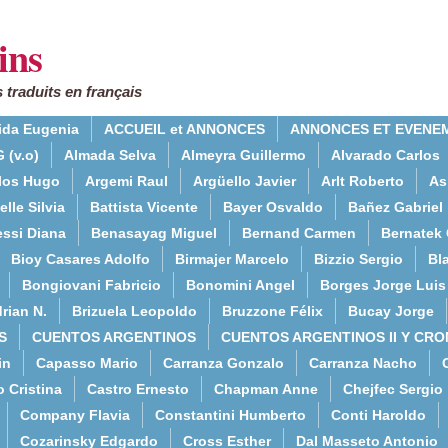
ins
 traduits en français
ida Eugenia
ACCUEIL et ANNONCES
ANNONCES ET EVENE
 (v.o)
Almada Selva
Almeyra Guillermo
Alvarado Carlos
rlos Hugo
Argemi Raul
Argüello Javier
Arlt Roberto
As
lle Silvia
Battista Vicente
Bayer Osvaldo
Bañez Gabriel
essi Diana
Benasayag Miguel
Bernand Carmen
Bernatek 
Bioy Casares Adolfo
Birmajer Marcelo
Bizzio Sergio
Bla
Bongiovani Fabricio
Bonomini Angel
Borges Jorge Luis
rian N.
Brizuela Leopoldo
Bruzzone Félix
Bucay Jorge
S
CUENTOS ARGENTINOS
CUENTOS ARGENTINOS II Y CRO
in
Capasso Mario
Carranza Gonzalo
Carranza Nacho
o Cristina
Castro Ernesto
Chapman Anne
Chejfec Sergio
Company Flavia
Constantini Humberto
Conti Haroldo
Cozarinsky Edgardo
Cross Esther
Dal Masseto Antonio