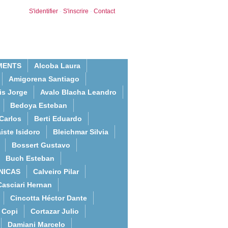
S'identifier
-
S'inscrire
-
Contact
MENTS
Alcoba Laura
Amigorena Santiago
is Jorge
Avalo Blacha Leandro
Bedoya Esteban
Carlos
Berti Eduardo
iste Isidoro
Bleichmar Silvia
Bossert Gustavo
Buch Esteban
NICAS
Calveiro Pilar
Casciari Hernan
Cincotta Héctor Dante
Copi
Cortazar Julio
Damiani Marcelo