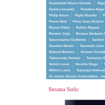
Oesterheld Héctor Germán
Olgu
Oyola Leonardo
Paredero Hugo
Philip Arturo
Piglia Ricardo
P
Posse Abel
Prenz Juan Octavio
Ramos Pablo
Robles Raquel
Romero Julia
Romero Norberto 
Saccomanno Guillermo
Sacheri
Sanchez Nestor
Sasturain Juan
Siskind Mariano
Soriano Osval
Tabarovsky Damian
Tantanian A
Varela Lucas
Vecchio Diego
Wittner Laura
Yupanqui Atahua
Zo autres choses inclassables.. m
Susana Sulic