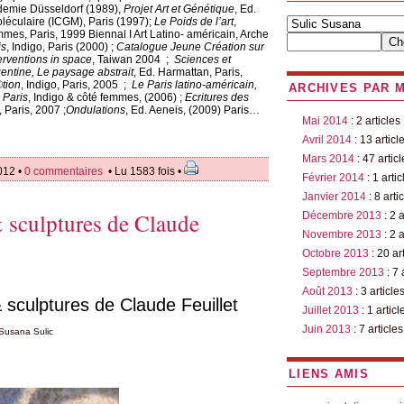
demie Düsseldorf (1989),
Projet Art et Génétique
, Ed.
oléculaire (ICGM), Paris (1997);
Le Poids de l’art
,
mes, Paris, 1999 Biennal I Art Latino- américain, Arche
is
, Indigo, Paris (2000) ;
Catalogue Jeune Création sur
terventions in space
, Taiwan 2004 ;
Sciences et
gentine, Le paysage abstrait
, Ed. Harmattan, Paris,
©tion
, Indigo, Paris, 2005 ;
Le Paris latino-américain,
ARCHIVES PAR 
 Paris
, Indigo & côté femmes, (2006) ;
Ecritures des
, Paris, 2007 ;
Ondulations
, Ed. Aeneis, (2009) Paris…
Mai 2014
: 2 articles
Avril 2014
: 13 articl
Mars 2014
: 47 articl
012 •
0 commentaires
• Lu 1583 fois •
Février 2014
: 1 artic
Janvier 2014
: 8 arti
& sculptures de Claude
Décembre 2013
: 2 a
Novembre 2013
: 2 a
Octobre 2013
: 20 ar
Septembre 2013
: 7 
Août 2013
: 3 article
& sculptures de Claude Feuillet
Juillet 2013
: 1 articl
Juin 2013
: 7 articles
Susana Sulic
LIENS AMIS