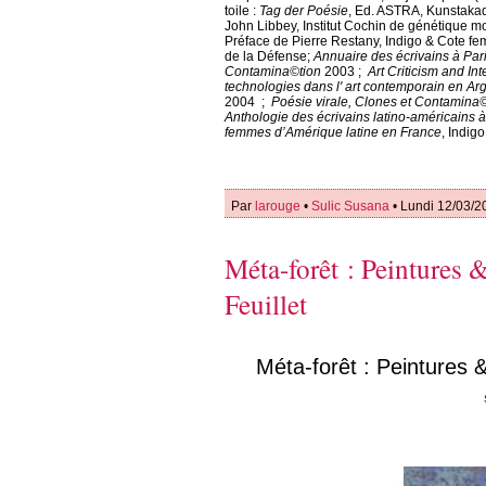
toile :
Tag der Poésie
, Ed. ASTRA, Kunstaka
John Libbey, Institut Cochin de génétique m
Préface de Pierre Restany, Indigo & Cote fem
de la Défense;
Annuaire des écrivains à Par
Contamina©tion
2003 ;
Art Criticism and In
technologies dans l' art contemporain en Ar
2004 ;
Poésie virale, Clones et Contamina
Anthologie des écrivains latino-américains à
femmes d’Amérique latine en France
, Indigo
Par
larouge
•
Sulic Susana
• Lundi 12/03/2
Méta-forêt : Peintures 
Feuillet
Méta-forêt : Peintures 