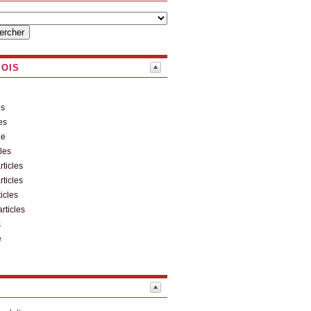
MOIS
es
es
le
cles
rticles
rticles
ticles
articles
s
e