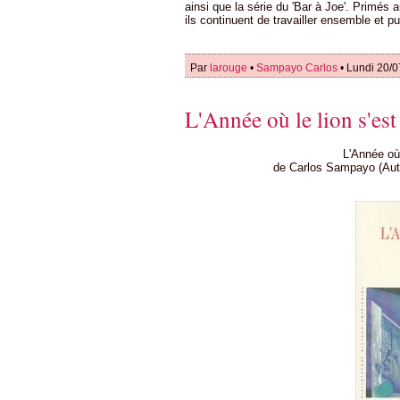
ainsi que la série du 'Bar à Joe'. Primés 
ils continuent de travailler ensemble et 
Par
larouge
•
Sampayo Carlos
• Lundi 20/0
L'Année où le lion s'es
L'Année où 
de Carlos Sampayo (Aute