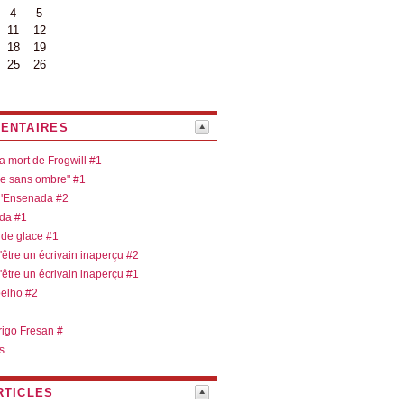
4
5
11
12
18
19
25
26
ENTAIRES
la mort de Frogwill #1
re sans ombre" #1
 d'Ensenada #2
ada #1
 de glace #1
d'être un écrivain inaperçu #2
d'être un écrivain inaperçu #1
oelho #2
rigo Fresan #
s
RTICLES