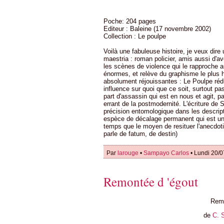
Poche: 204 pages
Editeur : Baleine (17 novembre 2002)
Collection : Le poulpe
Voilà une fabuleuse histoire, je veux dire
maestria : roman policier, amis aussi d'
les scènes de violence qui le rapproche au
énormes, et relève du graphisme le plus h
absolument réjouissantes : Le Poulpe rédu
influence sur quoi que ce soit, surtout p
part d'assassin qui est en nous et agit, 
errant de la postmodernité. L'écriture d
précision entomologique dans les descri
espèce de décalage permanent qui est un
temps que le moyen de resituer l'anecdoti
parle de fatum, de destin)
Par
larouge
•
Sampayo Carlos
• Lundi 20/0
Remontée d 'égout
Remo
de
C. 