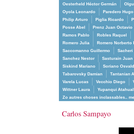
Oesterheld Héctor Germán
Olgu
Oyola Leonardo
Paredero Hugo
Philip Arturo
Piglia Ricardo
P
Posse Abel
Prenz Juan Octavio
Ramos Pablo
Robles Raquel
Romero Julia
Romero Norberto 
Saccomanno Guillermo
Sacheri
Sanchez Nestor
Sasturain Juan
Siskind Mariano
Soriano Osval
Tabarovsky Damian
Tantanian A
Varela Lucas
Vecchio Diego
Wittner Laura
Yupanqui Atahua
Zo autres choses inclassables.. m
Carlos Sampayo