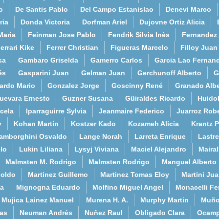
o
De Santis Pablo
Del Campo Estanislao
Denevi Marco
ria
Donda Victoria
Dorfman Ariel
Dujovne Ortiz Alicia
Maria
Feinman Jose Pablo
Fendrik Silvia Inès
Fernandez
errari Kike
Ferrer Christian
Figueras Marcelo
Filloy Juan
sa
Gambaro Griselda
Gamerro Carlos
Garcia Lao Fernan
és
Gasparini Juan
Gelman Juan
Gerchunoff Alberto
G
ardo Mario
Gonzalez Jorge
Goscinny René
Granado Albe
uevara Ernesto
Guzner Susana
Güiraldes Ricardo
Huido
cela
Iparraguirre Sylvia
Jeanmaire Federico
Juarroz Rob
y
Kohan Martin
Kostzer Kado
Kozameh Alicia
Krantz 
amborghini Osvaldo
Lange Norah
Larreta Enrique
Lastre
lo
Lukin Liliana
Lysyj Viviana
Maciel Alejandro
Maira
Malmsten M. Rodrigo
Malmsten Rodrigo
Manguel Alberto
poldo
Martinez Guillemo
Martinez Tomas Eloy
Martini Ju
a
Mignogna Eduardo
Molfino Miguel Angel
Monacelli F
Mujica Lainez Manuel
Murena H. A.
Murphy Martin
Muño
as
Neuman Andrés
Nuñez Raul
Obligado Clara
Ocamp