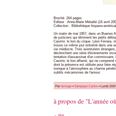
Broché: 264 pages
Editeur : Anne-Marie Métailié (16 avril 20
Collection : Bibliothèque hispano-améric
Un matin de mai 1957, dans un Buenos Air
de justiciers qui éliminent les petits déli
Casimir, le lion du cirque. Léon Ferrara,
trouve ce même jour entraîné dans une a
vie médiocre. Trois aventuriers étranger
déclenchent une série d'événements incont
tentative d'assassinat d'un commissaire,
Casimir, le lion affamé, qui ne comprend 
dont la présence est utilisée pour faire rég
ironique à l’atmosphère au charme pénétra
subtils mécanismes de l'amour.
Par
larouge
•
Sampayo Carlos
• Lundi 20/0
à propos de "L'année où
→ plus