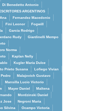
Di Benedetto Antonio
ESCRITORES ARGENTINOS
 Ana
Fernandez Macedonio
Fini Leonor
Fogwill
da
Garcia Rodrigo
erdanc Rudy
Giardinelli Mempo
rto
bro Norma
erto
Kaplan Nelly
Pablo
Kugler Maria Dulce
to Prieto Susana
Lofiego Vivian
l Pedro
Malajovich Gustavo
Mansilla Lucio Victorio
an
Mayer Daniel
Maïtena
ernando
Mordzinski Daniel
z Jose
Negroni Maria
o Silvina
Ocampo Victoria