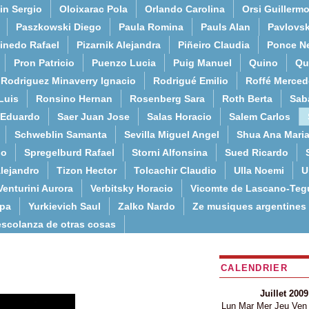
in Sergio
Oloixarac Pola
Orlando Carolina
Orsi Guillerm
Paszkowski Diego
Paula Romina
Pauls Alan
Pavlovs
inedo Rafael
Pizarnik Alejandra
Piñeiro Claudia
Ponce N
Pron Patricio
Puenzo Lucia
Puig Manuel
Quino
Qu
Rodriguez Minaverry Ignacio
Rodrigué Emilio
Roffé Merced
Luis
Ronsino Hernan
Rosenberg Sara
Roth Berta
Sab
 Eduardo
Saer Juan Jose
Salas Horacio
Salem Carlos
Schweblin Samanta
Sevilla Miguel Angel
Shua Ana Mari
do
Spregelburd Rafael
Storni Alfonsina
Sued Ricardo
lejandro
Tizon Hector
Tolcachir Claudio
Ulla Noemi
U
Venturini Aurora
Verbitsky Horacio
Vicomte de Lascano-Teg
lpa
Yurkievich Saul
Zalko Nardo
Ze musiques argentines
escolanza de otras cosas
CALENDRIER
Juillet 2009
Lun
Mar
Mer
Jeu
Ven