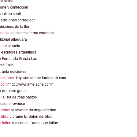
a latina
rte y confección
euil en seuil
ediciones corregidor
diciones de la flor
dencia
ediciones eterna cadencia
itorial alfaguara
orial planeta
s
escritores argentinos
o
Fernanda Garcia Lao
rac Club
rgola ediciones
mactif.com
http://notabene.forumactif.com
.com/
http://www.amelatine.com/
 dernière goutte
s
la isla de roas bastos
scierie reveuse
loredan
la taverne du doge loredan
l libro
Librairie El Salón del libro
 latine
maison de l'amerique latine