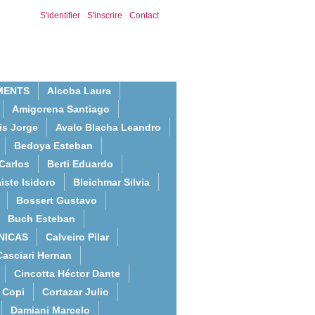
S'identifier
-
S'inscrire
-
Contact
MENTS
Alcoba Laura
Amigorena Santiago
is Jorge
Avalo Blacha Leandro
Bedoya Esteban
Carlos
Berti Eduardo
iste Isidoro
Bleichmar Silvia
Bossert Gustavo
Buch Esteban
NICAS
Calveiro Pilar
Casciari Hernan
Cincotta Héctor Dante
Copi
Cortazar Julio
Damiani Marcelo