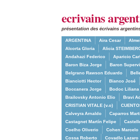
ecrivains argent
présentation des écrivains argentins
ARGENTINA
Aira Cesar
Alme
Alcorta Gloria
Alicia STEIMBERG
Andahazi Federico
Aparicio Ca
Baron Biza Jorge
Baron Supervie
Belgrano Rawson Eduardo
Bell
Bianciotti Hector
Bianco José
Boccanera Jorge
Bodoc Liliana
Brailovsky Antonio Elio
Bravi Ad
CRISTIAN VITALE (v.o)
CUENTO
Calveyra Arnaldo
Caparros Mart
Castagnet Martín Felipe
Castell
Coelho Oliverio
Cohen Marcelo
Cossa Roberto
Covadlo Lazaro