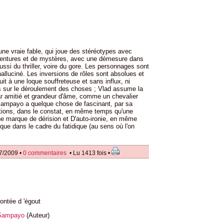
 une vraie fable, qui joue des stéréotypes avec
aventures et de mystères, avec une démesure dans
ssi du thriller, voire du gore. Les personnages sont
alluciné. Les inversions de rôles sont absolues et
it à une loque souffreteuse et sans influx, ni
as sur le déroulement des choses ; Vlad assume la
par amitié et grandeur d'âme, comme un chevalier
e Sampayo a quelque chose de fascinant, par sa
ptions, dans le constat, en même temps qu'une
e marque de dérision et D'auto-ironie, en même
que dans le cadre du fatidique (au sens où l'on
7/2009 •
0 commentaires
• Lu 1413 fois •
ntée d 'égout
Sampayo
(Auteur)