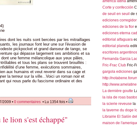
america latina
americ
Corte y confección
Co
de seuil en seuil
de s
ediciones corregidor
04)
ediciones de la flor
e
aine
ediciones eterna ca
es dont les nuits sont bercées par les mitraillages
editorial alfaguara
ed
nquants, les journaux font leur une sur l'évasion de
editorial planeta
edit
 modeste pickpocket et grand danseur de tango, se
escritores argentino
venture qui dépasse largement ses ambitions et sa
s, dont une femme mélancolique aux yeux pâles,
Fernanda Garcia La
rôlables et tous les plans se trouvent brouillés :
Fric-Frac Club
Fric-F
 infidélité d’une femme, exécutions sommaires,
rien aux humains et veut revenir dans sa cage et
gargola ediciones
ga
ner la terreur sur la ville...Voici un roman noir et
http://notabene.foru
nt qui nous parle du fascisme ordinaire et des
http://www.amelatine
La dernière goutte
La
la isla de roas basto
7/2009 •
0 commentaires
• Lu 1354 fois •
la scierie reveuse
la 
la taverne du doge 
 le lion s'est échappé"
Librairie El Salón de
maison de l'amerique