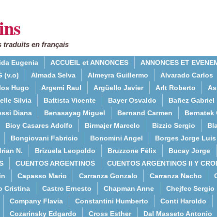
ins
 traduits en français
ida Eugenia
ACCUEIL et ANNONCES
ANNONCES ET EVENE
 (v.o)
Almada Selva
Almeyra Guillermo
Alvarado Carlos
rlos Hugo
Argemi Raul
Argüello Javier
Arlt Roberto
As
lle Silvia
Battista Vicente
Bayer Osvaldo
Bañez Gabriel
essi Diana
Benasayag Miguel
Bernand Carmen
Bernatek 
Bioy Casares Adolfo
Birmajer Marcelo
Bizzio Sergio
Bla
Bongiovani Fabricio
Bonomini Angel
Borges Jorge Luis
rian N.
Brizuela Leopoldo
Bruzzone Félix
Bucay Jorge
S
CUENTOS ARGENTINOS
CUENTOS ARGENTINOS II Y CRO
in
Capasso Mario
Carranza Gonzalo
Carranza Nacho
o Cristina
Castro Ernesto
Chapman Anne
Chejfec Sergio
Company Flavia
Constantini Humberto
Conti Haroldo
Cozarinsky Edgardo
Cross Esther
Dal Masseto Antonio