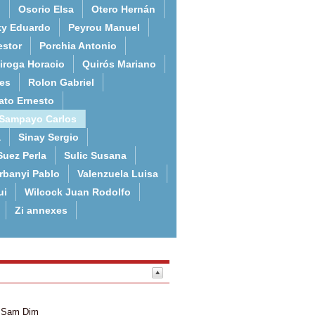
o
Osorio Elsa
Otero Hernán
ky Eduardo
Peyrou Manuel
estor
Porchia Antonio
iroga Horacio
Quirós Mariano
es
Rolon Gabriel
ato Ernesto
Sampayo Carlos
a
Sinay Sergio
Suez Perla
Sulic Susana
rbanyi Pablo
Valenzuela Luisa
ui
Wilcock Juan Rodolfo
Zi annexes
Sam
Dim