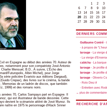
1
2
3
6
7
8
9
10
13
14
15
16
17
20
21
22
23
24
27
28
29
30
31
DERNIERS COMM
Guillaume Contré
- 
- à propos de "L'heu
larouge
- La vierge
- La vierge d'Ensen
xil en Espagne au début des années 70. Auteur de
cabicha
- La barque
ées, notamment pour son compatriote José Antonio
larouge
- Je profite 
 Charlie Mensuel, B.D., À suivre, L’Écho des
larouge
- Je profite 
mard/Futuropolis, Albin Michel), pour Jorge
la série policière Evaristo aux éditions Dargaud),
larouge
- Oliverio C
 (Guido Crepax), des livres sur le cinéma, la bande
- Rolo Diez #
 ; Memorias de un ladrón de discos, que también
z, 1999) et des romans noirs.
- Entretien avec Rod
→ plus de commentaire
es années 70, Carlos Sampayo part en Espagne. Il
unoz, qui est illustrateur de bande dessinée. Cette
yo devient le scénariste attitré de José Munoz. Ils
RECHERCHE D'A
ire naître en 1975 le personnage d'Alack Sinner