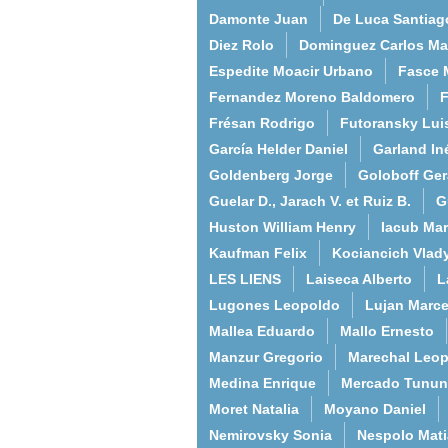
Damonte Juan
De Luca Santiag
Diez Rolo
Dominguez Carlos Ma
Espedite Moacir Urbano
Fasce 
Fernandez Moreno Baldomero
F
Frésan Rodrigo
Futoransky Lui
García Helder Daniel
Garland In
Goldenberg Jorge
Goloboff Ger
Guelar D., Jarach V. et Ruiz B.
G
Huston William Henry
Iacub Mar
Kaufman Felix
Kociancich Vlad
LES LIENS
Laiseca Alberto
L
Lugones Leopoldo
Lujan Marce
Mallea Eduardo
Mallo Ernesto
Manzur Gregorio
Marechal Leo
Medina Enrique
Mercado Tunun
Moret Natalia
Moyano Daniel
Nemirovsky Sonia
Nespolo Mati