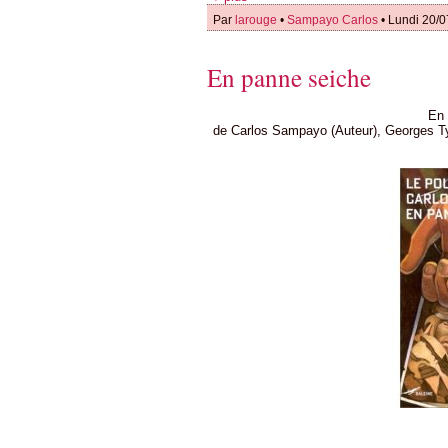
Par
larouge
•
Sampayo Carlos
• Lundi 20/0
En panne seiche
En 
de Carlos Sampayo (Auteur), Georges Ty