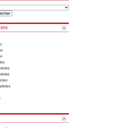
MOIS
es
es
le
cles
rticles
rticles
ticles
articles
s
e