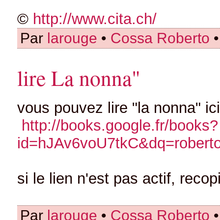
©
http://www.cita.ch/
Par
larouge
•
Cossa Roberto
•
lire La nonna"
vous pouvez lire "la nonna" ici
http://books.google.fr/books?
id=hJAv6voU7tkC&dq=robert
si le lien n'est pas actif, reco
Par
larouge
•
Cossa Roberto
•