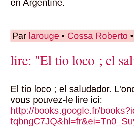
en Argentine.
Par
larouge
•
Cossa Roberto
•
lire: "El tio loco ; el 
El tio loco ; el saludador. L'o
vous pouvez-le lire ici:
http://books.google.fr/bo
tqbngC7JQ&hl=fr&ei=Tn0_Su