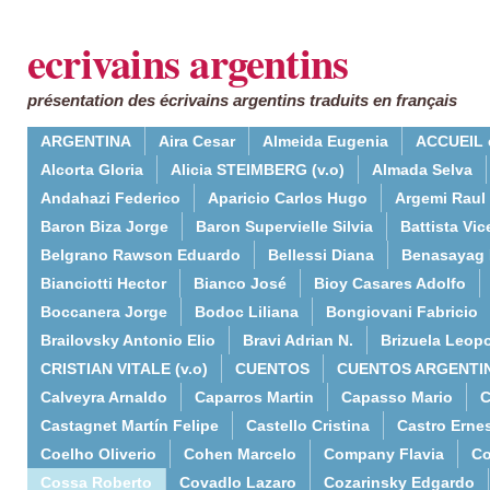
ecrivains argentins
présentation des écrivains argentins traduits en français
ARGENTINA
Aira Cesar
Almeida Eugenia
ACCUEIL 
Alcorta Gloria
Alicia STEIMBERG (v.o)
Almada Selva
Andahazi Federico
Aparicio Carlos Hugo
Argemi Raul
Baron Biza Jorge
Baron Supervielle Silvia
Battista Vic
Belgrano Rawson Eduardo
Bellessi Diana
Benasayag 
Bianciotti Hector
Bianco José
Bioy Casares Adolfo
Boccanera Jorge
Bodoc Liliana
Bongiovani Fabricio
Brailovsky Antonio Elio
Bravi Adrian N.
Brizuela Leop
CRISTIAN VITALE (v.o)
CUENTOS
CUENTOS ARGENTI
Calveyra Arnaldo
Caparros Martin
Capasso Mario
C
Castagnet Martín Felipe
Castello Cristina
Castro Erne
Coelho Oliverio
Cohen Marcelo
Company Flavia
Co
Cossa Roberto
Covadlo Lazaro
Cozarinsky Edgardo