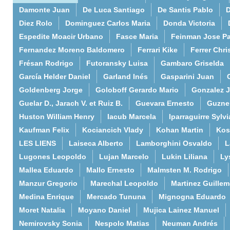
Damonte Juan
De Luca Santiago
De Santis Pablo
D
Diez Rolo
Dominguez Carlos Maria
Donda Victoria
Espedite Moacir Urbano
Fasce Maria
Feinman Jose P
Fernandez Moreno Baldomero
Ferrari Kike
Ferrer Chri
Frésan Rodrigo
Futoransky Luisa
Gambaro Griselda
García Helder Daniel
Garland Inés
Gasparini Juan
Goldenberg Jorge
Goloboff Gerardo Mario
Gonzalez 
Guelar D., Jarach V. et Ruiz B.
Guevara Ernesto
Guzne
Huston William Henry
Iacub Marcela
Iparraguirre Sylvi
Kaufman Felix
Kociancich Vlady
Kohan Martin
Kos
LES LIENS
Laiseca Alberto
Lamborghini Osvaldo
L
Lugones Leopoldo
Lujan Marcelo
Lukin Liliana
Ly
Mallea Eduardo
Mallo Ernesto
Malmsten M. Rodrigo
Manzur Gregorio
Marechal Leopoldo
Martinez Guille
Medina Enrique
Mercado Tununa
Mignogna Eduardo
Moret Natalia
Moyano Daniel
Mujica Lainez Manuel
Nemirovsky Sonia
Nespolo Matias
Neuman Andrés