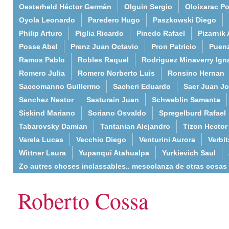
Oesterheld Héctor Germán
Olguin Sergio
Oloixarac Po
Oyola Leonardo
Paredero Hugo
Paszkowski Diego
Philip Arturo
Piglia Ricardo
Pinedo Rafael
Pizarnik 
Posse Abel
Prenz Juan Octavio
Pron Patricio
Puenz
Ramos Pablo
Robles Raquel
Rodriguez Minaverry Ign
Romero Julia
Romero Norberto Luis
Ronsino Hernan
Saccomanno Guillermo
Sacheri Eduardo
Saer Juan J
Sanchez Nestor
Sasturain Juan
Schweblin Samanta
Siskind Mariano
Soriano Osvaldo
Spregelburd Rafael
Tabarovsky Damian
Tantanian Alejandro
Tizon Hector
Varela Lucas
Vecchio Diego
Venturini Aurora
Verbi
Wittner Laura
Yupanqui Atahualpa
Yurkievich Saul
Zo autres choses inclassables.. mescolanza de otras cosas
Roberto Cossa