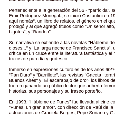
Perteneciente a la generación del 56 - "parricida", s
Emir Rodríguez Monegal-, se inició Costantini en 1
aquí nomás", un libro de relatos, el género en el q
prodigó y al que agregó títulos como "Un señor alto,
bigotes", y "Bandeo".
Su narrativa se extiende a las novelas "Hábleme de
dioses..." y "La larga noche de Francisco Sanctis", 
crítica en un cruce entre la literatura fantástica y el
trazos de parodia y grotesco.
Inmerso en expresiones culturales de los años 60/7
"Pan Duro" y "Barrillete", las revistas "Gaceta litera
Buenos Aires" y "El escarabajo de oro"- los libros d
fueron ganando un público lector que adhería fervo
historias, sus personajes y su fraseo porteño.
En 1993, "Hábleme de Funes" fue llevada al cine con
"Funes, un gran amor", con dirección de Raúl de la 
actuaciones de Graciela Borges, Pepe Soriano y G