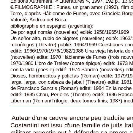
Éditions Autrement, « Littératures », 1997, 192 p., 13.9
€.FILMOGRAPHIE : Funes, un gran amor (1993), film d
Torre, d’après Háblenme de Funes, avec Graciela Borg
Volonté, Andrea del Boca.
bibliographie en espagnol (argentine):
De por aquí nomás (nouvelles) edité: 1958/1965/1969
Un señor alto, rubio de bigotes (nouvelles) edité: 1963
monólogos (Theatre) publié: 1964/1969 Cuestiones con 
edité: 1966/1970/1976/1982/1986 Una vieja historia de
(nouvelles) edité: 1970 Háblenme de Funes (trois nouve
1970/1980 Libro de Trelew (conte épique) edité: 1973 
con la vida (poesie) edité: 1974 Bandeo (nouvelles) ed
Dioses, hombrecitos y policías (Roman) edité: 1979/1
larga, larga, con cabeza de jabalí (Theatre) edité: 198
de Francisco Sanctis (Roman) edité: 1984 En la noche 
edité: 1985 Chau, Pericles (Theatre) edité: 1986 Raps
Liberman (Roman/Trilogie; deux tomes finis; 1987) ined
Auteur d'une œuvre encore peu traduite en
Costantini est issu d'une famille de juifs Ita
militant argentin eut à défendre sa propre c