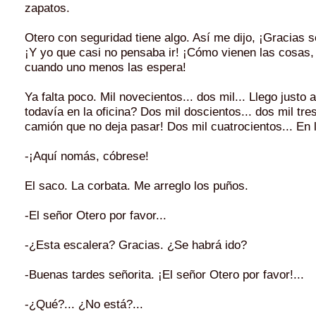
zapatos.
Otero con seguridad tiene algo. Así me dijo, ¡Gracias 
¡Y yo que casi no pensaba ir! ¡Cómo vienen las cosas, 
cuando uno menos las espera!
Ya falta poco. Mil novecientos... dos mil... Llego justo
todavía en la oficina? Dos mil doscientos... dos mil tre
camión que no deja pasar! Dos mil cuatrocientos... En l
-¡Aquí nomás, cóbrese!
El saco. La corbata. Me arreglo los puños.
-El señor Otero por favor...
-¿Esta escalera? Gracias. ¿Se habrá ido?
-Buenas tardes señorita. ¡El señor Otero por favor!...
-¿Qué?... ¿No está?...