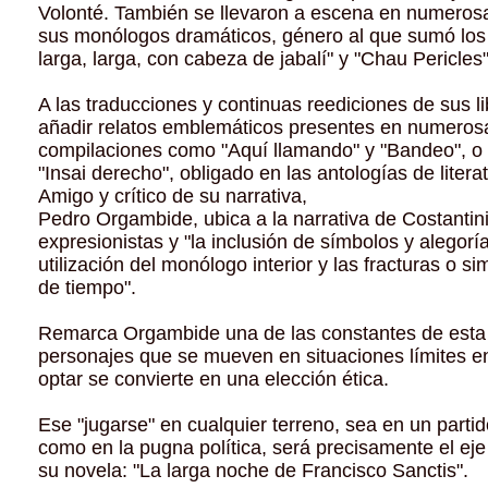
Volonté. También se llevaron a escena en numeros
sus monólogos dramáticos, género al que sumó los l
larga, larga, con cabeza de jabalí" y "Chau Pericles"
A las traducciones y continuas reediciones de sus l
añadir relatos emblemáticos presentes en numeros
compilaciones como "Aquí llamando" y "Bandeo", o 
"Insai derecho", obligado en las antologías de literat
Amigo y crítico de su narrativa,
Pedro Orgambide, ubica a la narrativa de Costantin
expresionistas y "la inclusión de símbolos y alegoría
utilización del monólogo interior y las fracturas o s
de tiempo".
Remarca Orgambide una de las constantes de esta
personajes que se mueven en situaciones límites en
optar se convierte en una elección ética.
Ese "jugarse" en cualquier terreno, sea en un partid
como en la pugna política, será precisamente el ej
su novela: "La larga noche de Francisco Sanctis".