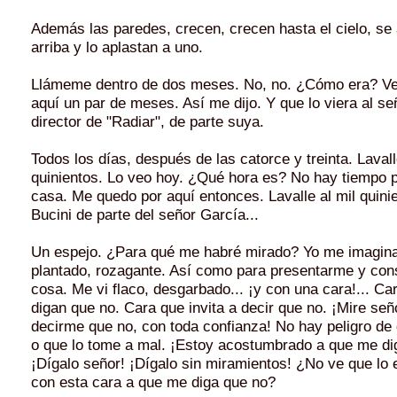
Además las paredes, crecen, crecen hasta el cielo, se
arriba y lo aplastan a uno.
Llámeme dentro de dos meses. No, no. ¿Cómo era? V
aquí un par de meses. Así me dijo. Y que lo viera al se
director de "Radiar", de parte suya.
Todos los días, después de las catorce y treinta. Lavall
quinientos. Lo veo hoy. ¿Qué hora es? No hay tiempo p
casa. Me quedo por aquí entonces. Lavalle al mil quini
Bucini de parte del señor García...
Un espejo. ¿Para qué me habré mirado? Yo me imagin
plantado, rozagante. Así como para presentarme y cons
cosa. Me vi flaco, desgarbado... ¡y con una cara!... C
digan que no. Cara que invita a decir que no. ¡Mire señ
decirme que no, con toda confianza! No hay peligro de
o que lo tome a mal. ¡Estoy acostumbrado a que me di
¡Dígalo señor! ¡Dígalo sin miramientos! ¿No ve que lo 
con esta cara a que me diga que no?