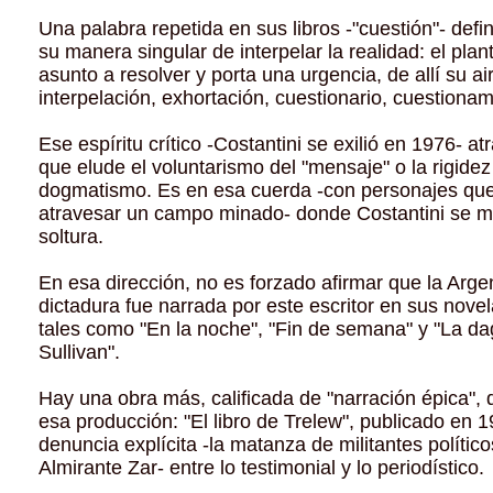
Una palabra repetida en sus libros -"cuestión"- defi
su manera singular de interpelar la realidad: el plan
asunto a resolver y porta una urgencia, de allí su ai
interpelación, exhortación, cuestionario, cuestionam
Ese espíritu crítico -Costantini se exilió en 1976- at
que elude el voluntarismo del "mensaje" o la rigidez
dogmatismo. Es en esa cuerda -con personajes qu
atravesar un campo minado- donde Costantini se 
soltura.
En esa dirección, no es forzado afirmar que la Argen
dictadura fue narrada por este escritor en sus novel
tales como "En la noche", "Fin de semana" y "La da
Sullivan".
Hay una obra más, calificada de "narración épica",
esa producción: "El libro de Trelew", publicado en 
denuncia explícita -la matanza de militantes polític
Almirante Zar- entre lo testimonial y lo periodístico.