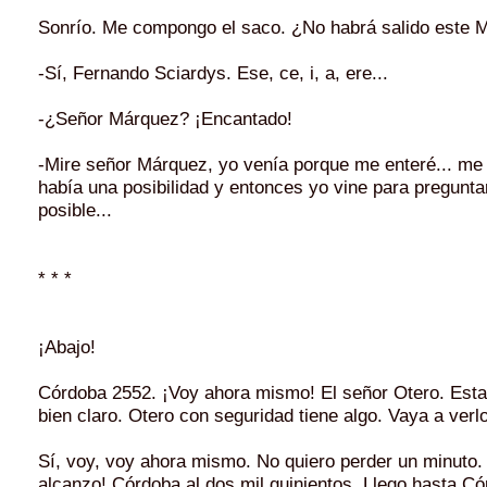
Sonrío. Me compongo el saco. ¿No habrá salido este 
-Sí, Fernando Sciardys. Ese, ce, i, a, ere...
-¿Señor Márquez? ¡Encantado!
-Mire señor Márquez, yo venía porque me enteré... me 
había una posibilidad y entonces yo vine para preguntar
posible...
* * *
¡Abajo!
Córdoba 2552. ¡Voy ahora mismo! El señor Otero. Esta 
bien claro. Otero con seguridad tiene algo. Vaya a verlo
Sí, voy, voy ahora mismo. No quiero perder un minuto. ¡
alcanzo! Córdoba al dos mil quinientos. Llego hasta Cór