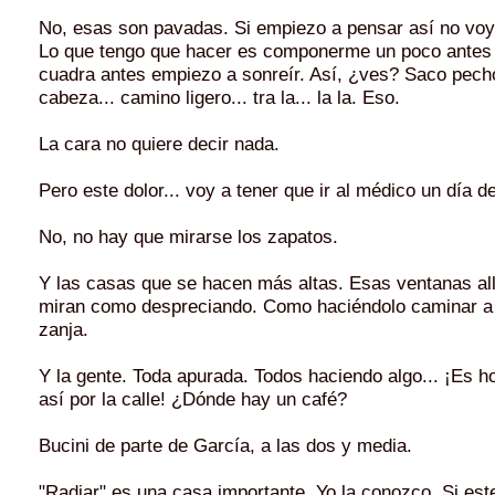
No, esas son pavadas. Si empiezo a pensar así no voy 
Lo que tengo que hacer es componerme un poco antes 
cuadra antes empiezo a sonreír. Así, ¿ves? Saco pecho.
cabeza... camino ligero... tra la... la la. Eso.
La cara no quiere decir nada.
Pero este dolor... voy a tener que ir al médico un día d
No, no hay que mirarse los zapatos.
Y las casas que se hacen más altas. Esas ventanas all
miran como despreciando. Como haciéndolo caminar a
zanja.
Y la gente. Toda apurada. Todos haciendo algo... ¡Es h
así por la calle! ¿Dónde hay un café?
Bucini de parte de García, a las dos y media.
"Radiar" es una casa importante. Yo la conozco. Si est