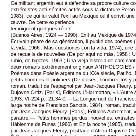
Ce militant argentin eut à défendre sa propre culture co
extrémistes anti-sémites actifs sous la dictature Peron
1983), ce qui lui valut l'exil au Mexique où il écrivit une
œuvre. De cette expérience
témoignent quelques récits.
(Buenos Aires, 1924 — 1990). Exil au Mexique de 1974
Écrivain-phare de sa génération, il publié des poèmes
la vida, 1966 ; Más cuestiones con la vida, 1974), une
de recueils de nouvelles (De por aquí no más, 1958 ; U
rubio, de bigotes, 1963 ; Una vieja historia de caminant
deux romans extrêmement originaux.ANTHOLOGIES /
Poèmes dans Poésie argentine du XXe siècle, Patiño,
petits hommes et policiers (De dioses, hombrecitos y p
roman, traduit de l'espagnol par Jean-Jacques Fleury, p
Dujovne Ortiz. [Paris], Éditions L’Harmattan, « L’Autre
1993, VI-224 p., 21.34 €.— La Longue nuit de Francisc
larga noche de Francisco Sanctis, 1984), roman, traduit
par Jean-Jacques Fleury. [Paris], Éditions Autrement, « 
paraître.— Petits hommes perdus, nouvelles, extraites
Háblenme de Funes (1980) et En la noche (1985), tradui
par Jean-Jacques Fleury, postface d’Alicia Dujovne Orti