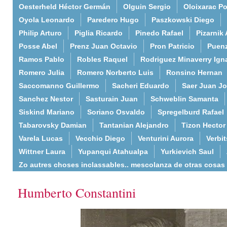
Oesterheld Héctor Germán
Olguin Sergio
Oloixarac Po
Oyola Leonardo
Paredero Hugo
Paszkowski Diego
Philip Arturo
Piglia Ricardo
Pinedo Rafael
Pizarnik 
Posse Abel
Prenz Juan Octavio
Pron Patricio
Puenz
Ramos Pablo
Robles Raquel
Rodriguez Minaverry Ign
Romero Julia
Romero Norberto Luis
Ronsino Hernan
Saccomanno Guillermo
Sacheri Eduardo
Saer Juan J
Sanchez Nestor
Sasturain Juan
Schweblin Samanta
Siskind Mariano
Soriano Osvaldo
Spregelburd Rafael
Tabarovsky Damian
Tantanian Alejandro
Tizon Hector
Varela Lucas
Vecchio Diego
Venturini Aurora
Verbi
Wittner Laura
Yupanqui Atahualpa
Yurkievich Saul
Zo autres choses inclassables.. mescolanza de otras cosas
Humberto Constantini