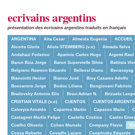
ecrivains argentins
présentation des écrivains argentins traduits en français
ARGENTINA
Aira Cesar
Almeida Eugenia
ACCUEIL 
Alcorta Gloria
Alicia STEIMBERG (v.o)
Almada Selva
Andahazi Federico
Aparicio Carlos Hugo
Argemi Raul
Baron Biza Jorge
Baron Supervielle Silvia
Battista Vic
Belgrano Rawson Eduardo
Bellessi Diana
Benasayag 
Bianciotti Hector
Bianco José
Bioy Casares Adolfo
Boccanera Jorge
Bodoc Liliana
Bongiovani Fabricio
Brailovsky Antonio Elio
Bravi Adrian N.
Brizuela Leop
CRISTIAN VITALE (v.o)
CUENTOS
CUENTOS ARGENTI
Calveyra Arnaldo
Caparros Martin
Capasso Mario
C
Castagnet Martín Felipe
Castello Cristina
Castro Erne
Coelho Oliverio
Cohen Marcelo
Company Flavia
Co
Cossa Roberto
Covadlo Lazaro
Cozarinsky Edgardo