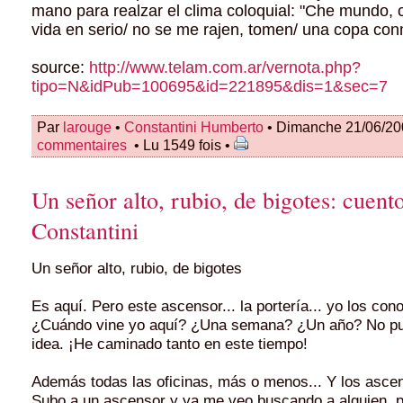
mano para realzar el clima coloquial: "Che mundo, 
vida en serio/ no se me rajen, tomen/ una copa con
source:
http://www.telam.com.ar/vernota.php?
tipo=N&idPub=100695&id=221895&dis=1&sec=7
Par
larouge
•
Constantini Humberto
• Dimanche 21/06/20
commentaires
• Lu 1549 fois •
Un señor alto, rubio, de bigotes: cuent
Constantini
Un señor alto, rubio, de bigotes
Es aquí. Pero este ascensor... la portería... yo los co
¿Cuándo vine yo aquí? ¿Una semana? ¿Un año? No p
idea. ¡He caminado tanto en este tiempo!
Además todas las oficinas, más o menos... Y los asce
Subo a un ascensor y ya me veo buscando a alguien, 