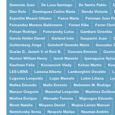
Damonte Juan
De Luca Santiago
De Santis Pablo
D
Diez Rolo
Dominguez Carlos Maria
Donda Victoria
Espedite Moacir Urbano
Fasce Maria
Feinman Jose P
Fernandez Moreno Baldomero
Ferrari Kike
Ferrer Chri
Frésan Rodrigo
Futoransky Luisa
Gambaro Griselda
García Helder Daniel
Garland Inés
Gasparini Juan
Goldenberg Jorge
Goloboff Gerardo Mario
Gonzalez 
Guelar D., Jarach V. et Ruiz B.
Guevara Ernesto
Guzne
Huston William Henry
Iacub Marcela
Iparraguirre Sylvi
Kaufman Felix
Kociancich Vlady
Kohan Martin
Kos
LES LIENS
Laiseca Alberto
Lamborghini Osvaldo
L
Lugones Leopoldo
Lujan Marcelo
Lukin Liliana
Ly
Mallea Eduardo
Mallo Ernesto
Malmsten M. Rodrigo
Manzur Gregorio
Marechal Leopoldo
Martinez Guille
Medina Enrique
Mercado Tununa
Mignogna Eduardo
Moret Natalia
Moyano Daniel
Mujica Lainez Manuel
Nemirovsky Sonia
Nespolo Matias
Neuman Andrés