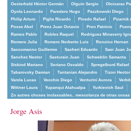
Oesterheld Héctor Germán
Olguin Sergio
Oloixarac Po
Oyola Leonardo
Paredero Hugo
Paszkowski Diego
Philip Arturo
Piglia Ricardo
Pinedo Rafael
Pizarnik 
Posse Abel
Prenz Juan Octavio
Pron Patricio
Puenz
Ramos Pablo
Robles Raquel
Rodriguez Minaverry Ign
Romero Julia
Romero Norberto Luis
Ronsino Hernan
Saccomanno Guillermo
Sacheri Eduardo
Saer Juan J
Sanchez Nestor
Sasturain Juan
Schweblin Samanta
Siskind Mariano
Soriano Osvaldo
Spregelburd Rafael
Tabarovsky Damian
Tantanian Alejandro
Tizon Hector
Varela Lucas
Vecchio Diego
Venturini Aurora
Verbi
Wittner Laura
Yupanqui Atahualpa
Yurkievich Saul
Zo autres choses inclassables.. mescolanza de otras cosas
Jorge Asis