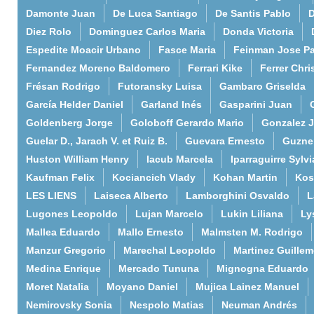
Damonte Juan
De Luca Santiago
De Santis Pablo
D
Diez Rolo
Dominguez Carlos Maria
Donda Victoria
Espedite Moacir Urbano
Fasce Maria
Feinman Jose P
Fernandez Moreno Baldomero
Ferrari Kike
Ferrer Chri
Frésan Rodrigo
Futoransky Luisa
Gambaro Griselda
García Helder Daniel
Garland Inés
Gasparini Juan
Goldenberg Jorge
Goloboff Gerardo Mario
Gonzalez 
Guelar D., Jarach V. et Ruiz B.
Guevara Ernesto
Guzne
Huston William Henry
Iacub Marcela
Iparraguirre Sylvi
Kaufman Felix
Kociancich Vlady
Kohan Martin
Kos
LES LIENS
Laiseca Alberto
Lamborghini Osvaldo
L
Lugones Leopoldo
Lujan Marcelo
Lukin Liliana
Ly
Mallea Eduardo
Mallo Ernesto
Malmsten M. Rodrigo
Manzur Gregorio
Marechal Leopoldo
Martinez Guille
Medina Enrique
Mercado Tununa
Mignogna Eduardo
Moret Natalia
Moyano Daniel
Mujica Lainez Manuel
Nemirovsky Sonia
Nespolo Matias
Neuman Andrés