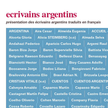
ecrivains argentins
présentation des écrivains argentins traduits en français
ARGENTINA
Aira Cesar
Almeida Eugenia
ACCUEIL 
Alcorta Gloria
Alicia STEIMBERG (v.o)
Almada Selva
Andahazi Federico
Aparicio Carlos Hugo
Argemi Raul
Baron Biza Jorge
Baron Supervielle Silvia
Battista Vic
Belgrano Rawson Eduardo
Bellessi Diana
Benasayag 
Bianciotti Hector
Bianco José
Bioy Casares Adolfo
Boccanera Jorge
Bodoc Liliana
Bongiovani Fabricio
Brailovsky Antonio Elio
Bravi Adrian N.
Brizuela Leop
CRISTIAN VITALE (v.o)
CUENTOS
CUENTOS ARGENTI
Calveyra Arnaldo
Caparros Martin
Capasso Mario
C
Castagnet Martín Felipe
Castello Cristina
Castro Erne
Coelho Oliverio
Cohen Marcelo
Company Flavia
Co
Cossa Roberto
Covadlo Lazaro
Cozarinsky Edgardo