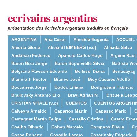
ecrivains argentins
présentation des écrivains argentins traduits en français
ARGENTINA
Aira Cesar
Almeida Eugenia
ACCUEIL 
Alcorta Gloria
Alicia STEIMBERG (v.o)
Almada Selva
Andahazi Federico
Aparicio Carlos Hugo
Argemi Raul
Baron Biza Jorge
Baron Supervielle Silvia
Battista Vic
Belgrano Rawson Eduardo
Bellessi Diana
Benasayag 
Bianciotti Hector
Bianco José
Bioy Casares Adolfo
Boccanera Jorge
Bodoc Liliana
Bongiovani Fabricio
Brailovsky Antonio Elio
Bravi Adrian N.
Brizuela Leop
CRISTIAN VITALE (v.o)
CUENTOS
CUENTOS ARGENTI
Calveyra Arnaldo
Caparros Martin
Capasso Mario
C
Castagnet Martín Felipe
Castello Cristina
Castro Erne
Coelho Oliverio
Cohen Marcelo
Company Flavia
Co
Cossa Roberto
Covadlo Lazaro
Cozarinsky Edgardo