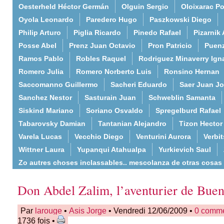
Oesterheld Héctor Germán
Olguin Sergio
Oloixarac Po
Oyola Leonardo
Paredero Hugo
Paszkowski Diego
Philip Arturo
Piglia Ricardo
Pinedo Rafael
Pizarnik 
Posse Abel
Prenz Juan Octavio
Pron Patricio
Puenz
Ramos Pablo
Robles Raquel
Rodriguez Minaverry Ign
Romero Julia
Romero Norberto Luis
Ronsino Hernan
Saccomanno Guillermo
Sacheri Eduardo
Saer Juan J
Sanchez Nestor
Sasturain Juan
Schweblin Samanta
Siskind Mariano
Soriano Osvaldo
Spregelburd Rafael
Tabarovsky Damian
Tantanian Alejandro
Tizon Hector
Varela Lucas
Vecchio Diego
Venturini Aurora
Verbi
Wittner Laura
Yupanqui Atahualpa
Yurkievich Saul
Zo autres choses inclassables.. mescolanza de otras cosas
Don Abdel Zalim, l’aventurier de Buen
Par
larouge
•
Asis Jorge
• Vendredi 12/06/2009 •
0 comme
1736 fois •