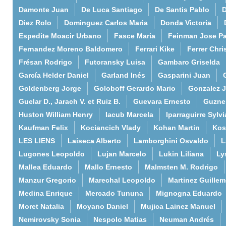
Damonte Juan
De Luca Santiago
De Santis Pablo
D
Diez Rolo
Dominguez Carlos Maria
Donda Victoria
Espedite Moacir Urbano
Fasce Maria
Feinman Jose P
Fernandez Moreno Baldomero
Ferrari Kike
Ferrer Chri
Frésan Rodrigo
Futoransky Luisa
Gambaro Griselda
García Helder Daniel
Garland Inés
Gasparini Juan
Goldenberg Jorge
Goloboff Gerardo Mario
Gonzalez 
Guelar D., Jarach V. et Ruiz B.
Guevara Ernesto
Guzne
Huston William Henry
Iacub Marcela
Iparraguirre Sylvi
Kaufman Felix
Kociancich Vlady
Kohan Martin
Kos
LES LIENS
Laiseca Alberto
Lamborghini Osvaldo
L
Lugones Leopoldo
Lujan Marcelo
Lukin Liliana
Ly
Mallea Eduardo
Mallo Ernesto
Malmsten M. Rodrigo
Manzur Gregorio
Marechal Leopoldo
Martinez Guille
Medina Enrique
Mercado Tununa
Mignogna Eduardo
Moret Natalia
Moyano Daniel
Mujica Lainez Manuel
Nemirovsky Sonia
Nespolo Matias
Neuman Andrés