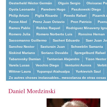
Oesterheld Héctor Germán
Olguin Sergio
Oloixarac Po
Oyola Leonardo
Paredero Hugo
Paszkowski Diego
Philip Arturo
Piglia Ricardo
Pinedo Rafael
Pizarnik 
Posse Abel
Prenz Juan Octavio
Pron Patricio
Puenz
Ramos Pablo
Robles Raquel
Rodriguez Minaverry Ign
Romero Julia
Romero Norberto Luis
Ronsino Hernan
Saccomanno Guillermo
Sacheri Eduardo
Saer Juan J
Sanchez Nestor
Sasturain Juan
Schweblin Samanta
Siskind Mariano
Soriano Osvaldo
Spregelburd Rafael
Tabarovsky Damian
Tantanian Alejandro
Tizon Hector
Varela Lucas
Vecchio Diego
Venturini Aurora
Verbi
Wittner Laura
Yupanqui Atahualpa
Yurkievich Saul
Zo autres choses inclassables.. mescolanza de otras cosas
Daniel Mordzinski