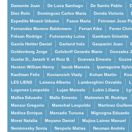
Damonte Juan
De Luca Santiago
De Santis Pablo
D
Diez Rolo
Dominguez Carlos Maria
Donda Victoria
Espedite Moacir Urbano
Fasce Maria
Feinman Jose P
Fernandez Moreno Baldomero
Ferrari Kike
Ferrer Chri
Frésan Rodrigo
Futoransky Luisa
Gambaro Griselda
García Helder Daniel
Garland Inés
Gasparini Juan
Goldenberg Jorge
Goloboff Gerardo Mario
Gonzalez 
Guelar D., Jarach V. et Ruiz B.
Guevara Ernesto
Guzne
Huston William Henry
Iacub Marcela
Iparraguirre Sylvi
Kaufman Felix
Kociancich Vlady
Kohan Martin
Kos
LES LIENS
Laiseca Alberto
Lamborghini Osvaldo
L
Lugones Leopoldo
Lujan Marcelo
Lukin Liliana
Ly
Mallea Eduardo
Mallo Ernesto
Malmsten M. Rodrigo
Manzur Gregorio
Marechal Leopoldo
Martinez Guille
Medina Enrique
Mercado Tununa
Mignogna Eduardo
Moret Natalia
Moyano Daniel
Mujica Lainez Manuel
Nemirovsky Sonia
Nespolo Matias
Neuman Andrés