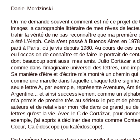
Daniel Mordzinski
On me demande souvent comment est né ce projet de 
images la cartographie littéraire de mes rêves de lecteu
trahir la vérité de ne pas reconnaître que ma première
a été L'Aleph. Cela s'est passé à Buenos Aires en 1978,
parti à Paris, où je vis depuis 1980. Au cours de ces tre
eu l'occasion de connaître et de faire le portrait de cen
dont beaucoup sont aussi mes amis. Julio Cortázar a d
comme dans l'imaginaire universel des lettres, une imp
Sa manière d'être et d'écrire m'a montré un chemin qui 
comme une marelle dans laquelle chaque lettre signifi
seule lettre A, par exemple, représente Aventure, Amiti
Argentine... et ainsi successivement comme un alphabe
m'a permis de prendre très au sérieux le projet de phot
auteurs et de relativiser mon rôle dans ce grand jeu de
lettres qu'est la vie. Avec le C de Cortázar, pour donne
exemple, j'ai appris à décliner des mots comme Conte
Coeur, Caléidoscope (ou kaléidoscope).
De la même façon que dans une marelle il y a entre le C