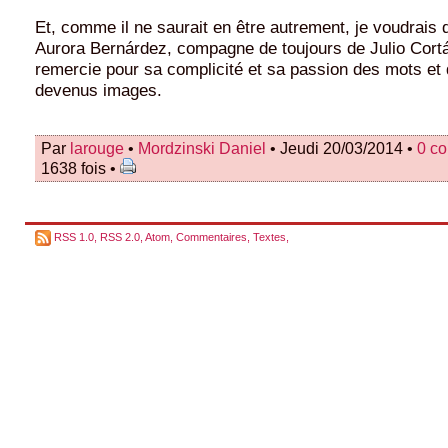
Et, comme il ne saurait en être autrement, je voudrais d
Aurora Bernárdez, compagne de toujours de Julio Cortá
remercie pour sa complicité et sa passion des mots et
devenus images.
Par
larouge
•
Mordzinski Daniel
• Jeudi 20/03/2014 •
0 c
1638 fois •
RSS 1.0
,
RSS 2.0
,
Atom
,
Commentaires
,
Textes
,