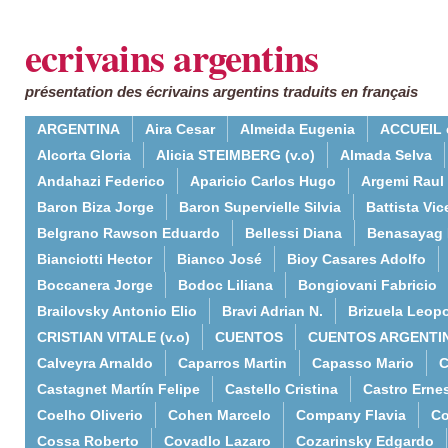
ecrivains argentins
présentation des écrivains argentins traduits en français
ARGENTINA
Aira Cesar
Almeida Eugenia
ACCUEIL 
Alcorta Gloria
Alicia STEIMBERG (v.o)
Almada Selva
Andahazi Federico
Aparicio Carlos Hugo
Argemi Raul
Baron Biza Jorge
Baron Supervielle Silvia
Battista Vic
Belgrano Rawson Eduardo
Bellessi Diana
Benasayag 
Bianciotti Hector
Bianco José
Bioy Casares Adolfo
Boccanera Jorge
Bodoc Liliana
Bongiovani Fabricio
Brailovsky Antonio Elio
Bravi Adrian N.
Brizuela Leop
CRISTIAN VITALE (v.o)
CUENTOS
CUENTOS ARGENTI
Calveyra Arnaldo
Caparros Martin
Capasso Mario
C
Castagnet Martín Felipe
Castello Cristina
Castro Erne
Coelho Oliverio
Cohen Marcelo
Company Flavia
Co
Cossa Roberto
Covadlo Lazaro
Cozarinsky Edgardo