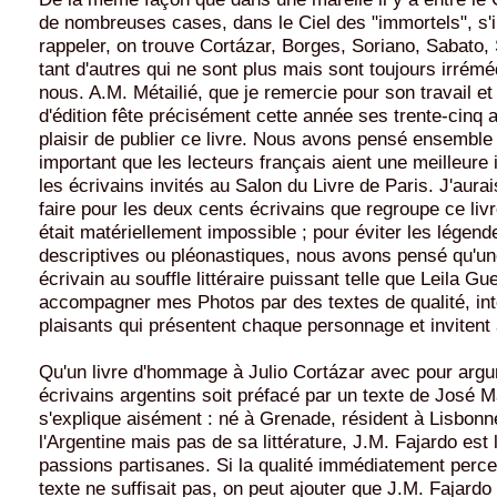
de nombreuses cases, dans le Ciel des "immortels", s'il
rappeler, on trouve Cortázar, Borges, Soriano, Sabato, 
tant d'autres qui ne sont plus mais sont toujours irrém
nous. A.M. Métailié, que je remercie pour son travail et
d'édition fête précisément cette année ses trente-cinq a
plaisir de publier ce livre. Nous avons pensé ensemble q
important que les lecteurs français aient une meilleure 
les écrivains invités au Salon du Livre de Paris. J'aura
faire pour les deux cents écrivains que regroupe ce liv
était matériellement impossible ; pour éviter les légen
descriptives ou pléonastiques, nous avons pensé qu'une
écrivain au souffle littéraire puissant telle que Leila Gue
accompagner mes Photos par des textes de qualité, inte
plaisants qui présentent chaque personnage et invitent à
Qu'un livre d'hommage à Julio Cortázar avec pour arg
écrivains argentins soit préfacé par un texte de José 
s'explique aisément : né à Grenade, résident à Lisbonne
l'Argentine mais pas de sa littérature, J.M. Fajardo est 
passions partisanes. Si la qualité immédiatement perce
texte ne suffisait pas, on peut ajouter que J.M. Fajardo 