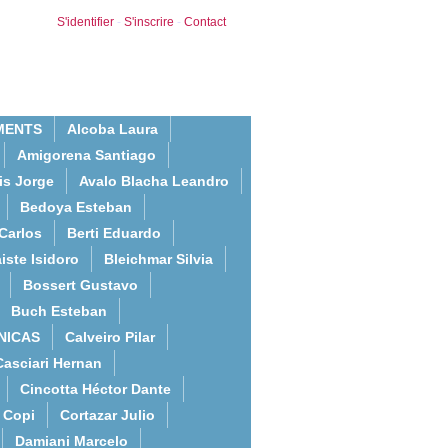
S'identifier
-
S'inscrire
-
Contact
MENTS
Alcoba Laura
Amigorena Santiago
is Jorge
Avalo Blacha Leandro
Bedoya Esteban
Carlos
Berti Eduardo
iste Isidoro
Bleichmar Silvia
Bossert Gustavo
Buch Esteban
NICAS
Calveiro Pilar
Casciari Hernan
Cincotta Héctor Dante
Copi
Cortazar Julio
Damiani Marcelo