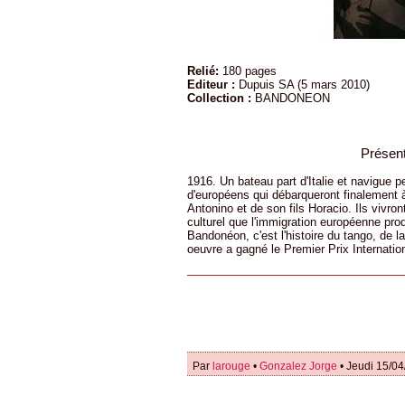
Relié:
180 pages
Editeur :
Dupuis SA (5 mars 2010)
Collection :
BANDONEON
Présent
1916. Un bateau part d'Italie et navigue pe
d'européens qui débarqueront finalement 
Antonino et de son fils Horacio. Ils vivro
culturel que l'immigration européenne prod
Bandonéon, c'est l'histoire du tango, de la
oeuvre a gagné le Premier Prix Internati
Par
larouge
•
Gonzalez Jorge
• Jeudi 15/04