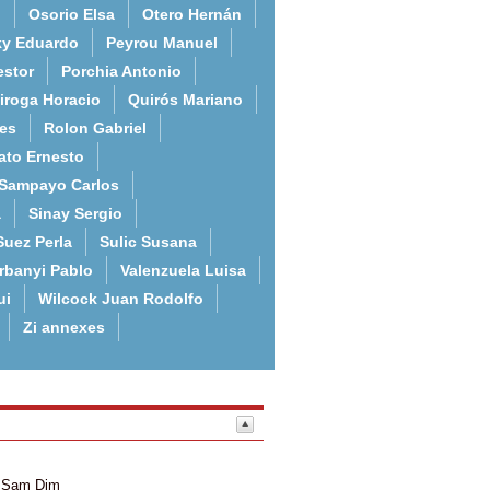
o
Osorio Elsa
Otero Hernán
ky Eduardo
Peyrou Manuel
estor
Porchia Antonio
iroga Horacio
Quirós Mariano
es
Rolon Gabriel
ato Ernesto
Sampayo Carlos
a
Sinay Sergio
Suez Perla
Sulic Susana
rbanyi Pablo
Valenzuela Luisa
ui
Wilcock Juan Rodolfo
Zi annexes
Sam
Dim