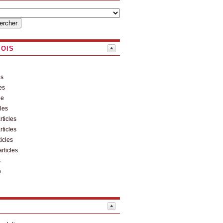
MOIS
es
es
le
cles
rticles
rticles
ticles
articles
s
e