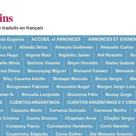
ins
 traduits en français
ida Eugenia
ACCUEIL et ANNONCES
ANNONCES ET EVENE
 (v.o)
Almada Selva
Almeyra Guillermo
Alvarado Carlos
rlos Hugo
Argemi Raul
Argüello Javier
Arlt Roberto
As
lle Silvia
Battista Vicente
Bayer Osvaldo
Bañez Gabriel
essi Diana
Benasayag Miguel
Bernand Carmen
Bernatek 
Bioy Casares Adolfo
Birmajer Marcelo
Bizzio Sergio
Bla
Bongiovani Fabricio
Bonomini Angel
Borges Jorge Luis
rian N.
Brizuela Leopoldo
Bruzzone Félix
Bucay Jorge
S
CUENTOS ARGENTINOS
CUENTOS ARGENTINOS II Y CRO
in
Capasso Mario
Carranza Gonzalo
Carranza Nacho
o Cristina
Castro Ernesto
Chapman Anne
Chejfec Sergio
Company Flavia
Constantini Humberto
Conti Haroldo
Cozarinsky Edgardo
Cross Esther
Dal Masseto Antonio