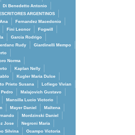
Di Benedetto Antonio
ESCRITORES ARGENTINOS
 Ana
Fernandez Macedonio
Fini Leonor
Fogwill
da
Garcia Rodrigo
erdanc Rudy
Giardinelli Mempo
rto
bro Norma
erto
Kaplan Nelly
Pablo
Kugler Maria Dulce
to Prieto Susana
Lofiego Vivian
l Pedro
Malajovich Gustavo
Mansilla Lucio Victorio
an
Mayer Daniel
Maïtena
ernando
Mordzinski Daniel
z Jose
Negroni Maria
o Silvina
Ocampo Victoria