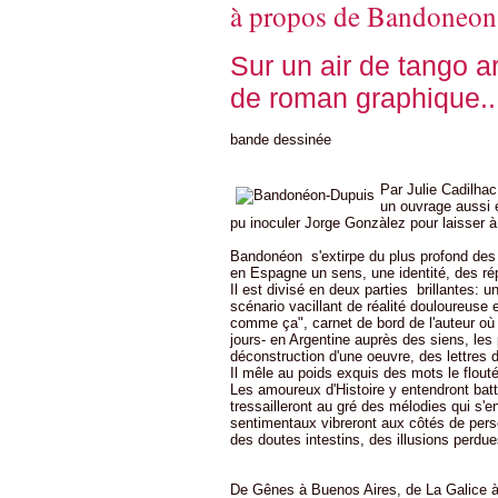
à propos de Bandoneon
Sur un air de tango a
de roman graphique..
bande dessinée
Par Julie Cadilhac
un ouvrage aussi 
pu inoculer Jorge Gonzàlez pour laisser à 
Bandonéon s'extirpe du plus profond des t
en Espagne un sens, une identité, des ré
Il est divisé en deux parties brillantes: u
scénario vacillant de réalité douloureuse 
comme ça", carnet de bord de l'auteur où 
jours- en Argentine auprès des siens, les 
déconstruction d'une oeuvre, des lettres 
Il mêle au poids exquis des mots le flout
Les amoureux d'Histoire y entendront batt
tressailleront au gré des mélodies qui s'
sentimentaux vibreront aux côtés de pers
des doutes intestins, des illusions perdu
De Gênes à Buenos Aires, de La Galice à