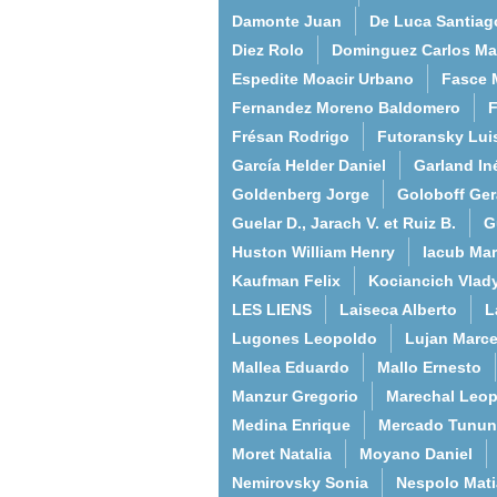
Damonte Juan
De Luca Santiag
Diez Rolo
Dominguez Carlos Ma
Espedite Moacir Urbano
Fasce 
Fernandez Moreno Baldomero
F
Frésan Rodrigo
Futoransky Lui
García Helder Daniel
Garland In
Goldenberg Jorge
Goloboff Ger
Guelar D., Jarach V. et Ruiz B.
G
Huston William Henry
Iacub Mar
Kaufman Felix
Kociancich Vlad
LES LIENS
Laiseca Alberto
L
Lugones Leopoldo
Lujan Marce
Mallea Eduardo
Mallo Ernesto
Manzur Gregorio
Marechal Leo
Medina Enrique
Mercado Tunun
Moret Natalia
Moyano Daniel
Nemirovsky Sonia
Nespolo Mati