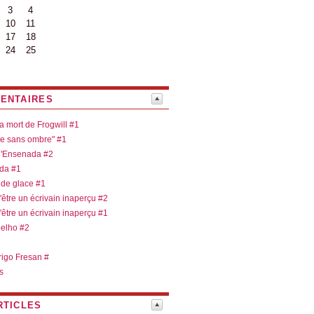
3
4
10
11
17
18
24
25
ENTAIRES
la mort de Frogwill #1
re sans ombre" #1
 d'Ensenada #2
ada #1
 de glace #1
d'être un écrivain inaperçu #2
d'être un écrivain inaperçu #1
oelho #2
rigo Fresan #
s
RTICLES