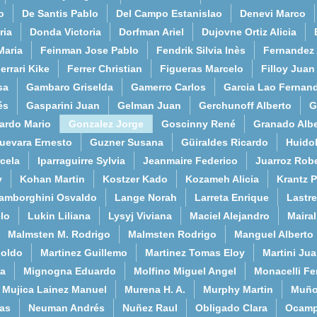
o
De Santis Pablo
Del Campo Estanislao
Denevi Marco
ria
Donda Victoria
Dorfman Ariel
Dujovne Ortiz Alicia
Maria
Feinman Jose Pablo
Fendrik Silvia Inès
Fernandez
errari Kike
Ferrer Christian
Figueras Marcelo
Filloy Juan
sa
Gambaro Griselda
Gamerro Carlos
Garcia Lao Fernan
és
Gasparini Juan
Gelman Juan
Gerchunoff Alberto
G
ardo Mario
Gonzalez Jorge
Goscinny René
Granado Albe
uevara Ernesto
Guzner Susana
Güiraldes Ricardo
Huido
cela
Iparraguirre Sylvia
Jeanmaire Federico
Juarroz Rob
y
Kohan Martin
Kostzer Kado
Kozameh Alicia
Krantz 
amborghini Osvaldo
Lange Norah
Larreta Enrique
Lastre
lo
Lukin Liliana
Lysyj Viviana
Maciel Alejandro
Maira
Malmsten M. Rodrigo
Malmsten Rodrigo
Manguel Alberto
poldo
Martinez Guillemo
Martinez Tomas Eloy
Martini Ju
a
Mignogna Eduardo
Molfino Miguel Angel
Monacelli F
Mujica Lainez Manuel
Murena H. A.
Murphy Martin
Muño
as
Neuman Andrés
Nuñez Raul
Obligado Clara
Ocamp