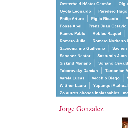
Oesterheld Héctor Germán
Olgu
Oyola Leonardo
Paredero Hugo
Philip Arturo
Piglia Ricardo
P
Posse Abel
Prenz Juan Octavio
Ramos Pablo
Robles Raquel
Romero Julia
Romero Norberto 
Saccomanno Guillermo
Sacheri
Sanchez Nestor
Sasturain Juan
Siskind Mariano
Soriano Osval
Tabarovsky Damian
Tantanian A
Varela Lucas
Vecchio Diego
Wittner Laura
Yupanqui Atahua
Zo autres choses inclassables.. m
Jorge Gonzalez