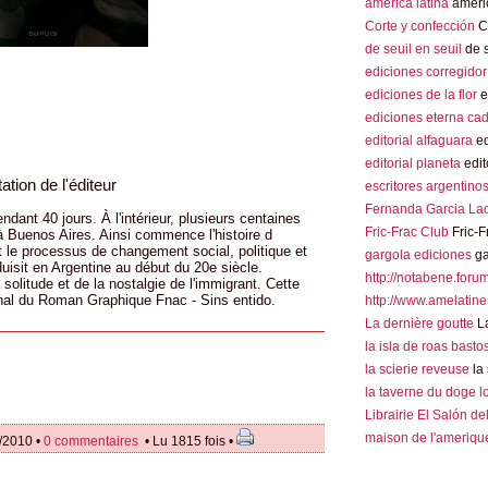
america latina
americ
Corte y confección
Co
de seuil en seuil
de s
ediciones corregidor
ediciones de la flor
e
ediciones eterna ca
editorial alfaguara
ed
editorial planeta
edit
ation de l'éditeur
escritores argentino
Fernanda Garcia La
ndant 40 jours. À l'intérieur, plusieurs centaines
Fric-Frac Club
Fric-F
à Buenos Aires. Ainsi commence l'histoire d
nt le processus de changement social, politique et
gargola ediciones
ga
uisit en Argentine au début du 20e siècle.
http://notabene.foru
 solitude et de la nostalgie de l'immigrant. Cette
onal du Roman Graphique Fnac - Sins entido.
http://www.amelatine
La dernière goutte
La
la isla de roas basto
la scierie reveuse
la 
la taverne du doge 
Librairie El Salón de
maison de l'amerique
/2010 •
0 commentaires
• Lu 1815 fois •