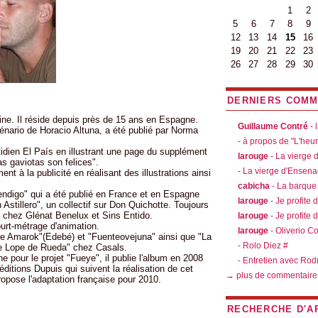
1
2
5
6
7
8
9
12
13
14
15
16
19
20
21
22
23
26
27
28
29
30
DERNIERS COMM
ne. Il réside depuis près de 15 ans en Espagne.
Guillaume Contré
- 
énario de Horacio Altuna, a été publié par Norma
- à propos de "L'heu
otidien El País en illustrant une page du supplément
larouge
- La vierge
s gaviotas son felices".
- La vierge d'Ensen
t à la publicité en réalisant des illustrations ainsi
cabicha
- La barque
endigo" qui a été publié en France et en Espagne
larouge
- Je profite 
 Astillero", un collectif sur Don Quichotte. Toujours
" chez Glénat Benelux et Sins Entido.
larouge
- Je profite 
ourt-métrage d'animation.
larouge
- Oliverio C
 de Amarok"(Edebé) et "Fuenteovejuna" ainsi que "La
- Rolo Diez #
e Lope de Rueda" chez Casals.
pour le projet "Fueye", il publie l'album en 2008
- Entretien avec Rod
éditions Dupuis qui suivent la réalisation de cet
→ plus de commentaire
opose l'adaptation française pour 2010.
RECHERCHE D'A