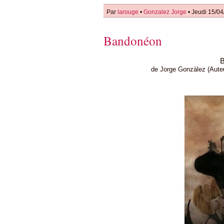
Par
larouge
•
Gonzalez Jorge
• Jeudi 15/04
Bandonéon
B
de Jorge Gonzàlez (Aute