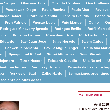
in Sergio
Oloixarac Pola
Orlando Carolina
Orsi Guillerm
Paszkowski Diego
Paula Romina
Pauls Alan
Pavlovs
inedo Rafael
Pizarnik Alejandra
Piñeiro Claudia
Ponce N
Pron Patricio
Puenzo Lucia
Puig Manuel
Quino
Qu
Rodriguez Minaverry Ignacio
Rodrigué Emilio
Roffé Merced
Luis
Ronsino Hernan
Rosenberg Sara
Roth Berta
Sab
 Eduardo
Saer Juan Jose
Salas Horacio
Salem Carlos
Schweblin Samanta
Sevilla Miguel Angel
Shua Ana Mari
do
Spregelburd Rafael
Storni Alfonsina
Sued Ricardo
lejandro
Tizon Hector
Tolcachir Claudio
Ulla Noemi
U
Venturini Aurora
Verbitsky Horacio
Vicomte de Lascano-Teg
lpa
Yurkievich Saul
Zalko Nardo
Ze musiques argentines
escolanza de otras cosas
CALENDRIER
Avril 2010
Lun
Mar
Mer
Jeu
Ven