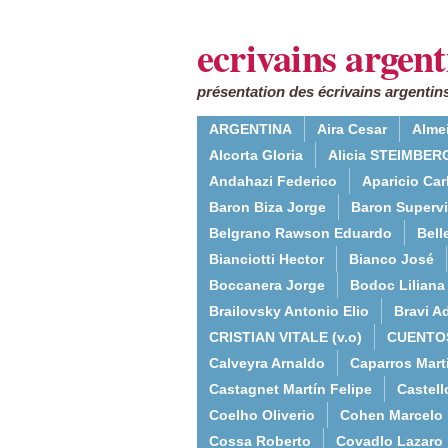
ecrivains argent
présentation des écrivains argentins
ARGENTINA
Aira Cesar
Alme
Alcorta Gloria
Alicia STEIMBERG
Andahazi Federico
Aparicio Ca
Baron Biza Jorge
Baron Supervie
Belgrano Rawson Eduardo
Bell
Bianciotti Hector
Bianco José
Boccanera Jorge
Bodoc Liliana
Brailovsky Antonio Elio
Bravi Ad
CRISTIAN VITALE (v.o)
CUENTO
Calveyra Arnaldo
Caparros Mart
Castagnet Martín Felipe
Castell
Coelho Oliverio
Cohen Marcelo
Cossa Roberto
Covadlo Lazaro