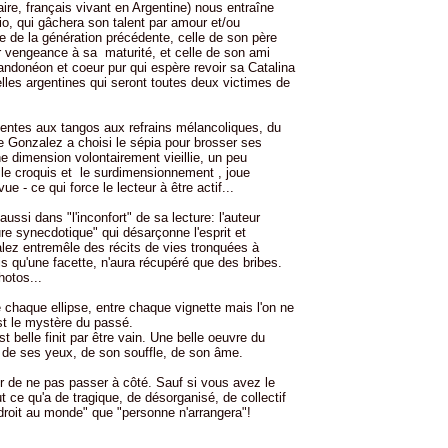
re, français vivant en Argentine) nous entraîne
cio, qui gâchera son talent par amour et/ou
re de la génération précédente, celle de son père
r vengeance à sa maturité, et celle de son ami
ndonéon et coeur pur qui espère revoir sa Catalina
elles argentines qui seront toutes deux victimes de
lentes aux tangos aux refrains mélancoliques, du
e Gonzalez a choisi le sépia pour brosser ses
ne dimension volontairement vieillie, un peu
se le croquis et le surdimensionnement , joue
 - ce qui force le lecteur à être actif...
aussi dans "l'inconfort" de sa lecture: l'auteur
ure synecdotique" qui désarçonne l'esprit et
àlez entremêle des récits de vies tronquées à
is qu'une facette, n'aura récupéré que des bribes.
otos...
chaque ellipse, entre chaque vignette mais l'on ne
est le mystère du passé.
t belle finit par être vain. Une belle oeuvre du
e de ses yeux, de son souffle, de son âme.
r de ne pas passer à côté. Sauf si vous avez le
 ce qu'a de tragique, de désorganisé, de collectif
ndroit au monde" que "personne n'arrangera"!