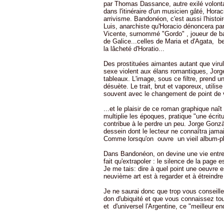
par Thomas Dassance, autre exilé volontai
dans l'itinéraire d'un musicien gâté, Hora
arrivisme. Bandonéon, c'est aussi l'histoi
Luis, anarchiste qu'Horacio dénoncera pa
Vicente, surnommé "Gordo" , joueur de ba
de Galice...celles de Maria et d'Agata, b
la lâcheté d'Horatio...
Des prostituées aimantes autant que viru
sexe violent aux élans romantiques, Jorg
tableaux. L'image, sous ce filtre, prend u
désuète. Le trait, brut et vaporeux, utili
souvent avec le changement de point de vue
...et le plaisir de ce roman graphique naît 
multiplie les époques, pratique "une écrit
contribue à le perdre un peu. Jorge Gonz
dessein dont le lecteur ne connaîtra jama
Comme lorsqu'on ouvre un vieil album-ph
Dans Bandonéon, on devine une vie entre 
fait qu'extrapoler : le silence de la page 
Je me tais: dire à quel point une oeuvre es
neuvième art est à regarder et à étreindr
Je ne saurai donc que trop vous conseille
don d'ubiquité et que vous connaissez tout
et d'universel l'Argentine, ce "meilleur e