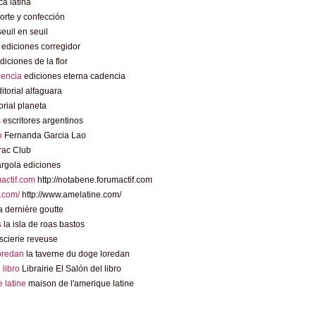
a latina
rte y confección
euil en seuil
ediciones corregidor
diciones de la flor
dencia
ediciones eterna cadencia
itorial alfaguara
orial planeta
s
escritores argentinos
o
Fernanda Garcia Lao
rac Club
rgola ediciones
mactif.com
http://notabene.forumactif.com
.com/
http://www.amelatine.com/
 dernière goutte
s
la isla de roas bastos
scierie reveuse
loredan
la taverne du doge loredan
l libro
Librairie El Salón del libro
 latine
maison de l'amerique latine