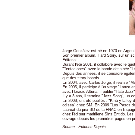
Jorge González est né en 1970 en Argenti
Son premier album, Hard Story, sur un sc
Editorial.
Durant l'été 2001, il collabore avec le qu
"Tentaciones" avec la bande dessinée "La
Depuis des années, il se consacre égalemen
que des story boards.
En 2004, avec Carlos Jorge, il réalise "M
En 2005, il participe à l'ouvrage "Lanza en
avec Horacio Altuna, il publie "Hate Jazz
Il y a 3 ans, il termina "Jazz Song", un c
En 2008, ont été publiés : "Kinú y la ley
odisea" chez SM. En 2009 "Los Pasos d
Lauréat du prix BD de la FNAC en Espagne 
chez l'éditeur madrilène Sins Entido. Les 
ouvrage depuis les premières pages en pr
Source : Editions Dupuis