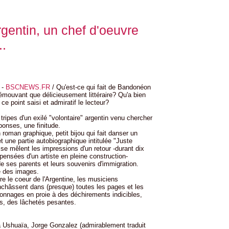
rgentin, un chef d'oeuvre
..
 -
BSCNEWS.FR
/ Qu'est-ce qui fait de Bandonéon
émouvant que délicieusement littéraire? Qu'a bien
ce point saisi et admiratif le lecteur?
ripes d'un exilé "volontaire" argentin venu chercher
ponses, une finitude.
n roman graphique, petit bijou qui fait danser un
et une partie autobiographique intitulée "Juste
se mêlent les impressions d'un retour -durant dix
pensées d'un artiste en pleine construction-
de ses parents et leurs souvenirs d'immigration.
é des images.
re le coeur de l'Argentine, les musiciens
enchâssent dans (presque) toutes les pages et les
onnages en proie à des déchirements indicibles,
es, des lâchetés pesantes.
 Ushuaïa, Jorge Gonzalez (admirablement traduit