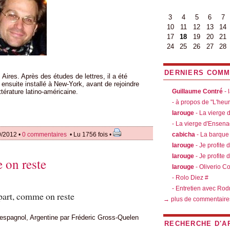
3
4
5
6
7
10
11
12
13
14
17
18
19
20
21
24
25
26
27
28
DERNIERS COMM
ires. Après des études de lettres, il a été
st ensuite installé à New-York, avant de rejoindre
ttérature latino-américaine.
Guillaume Contré
- 
- à propos de "L'heu
larouge
- La vierge
- La vierge d'Ensen
9/2012 •
0 commentaires
• Lu 1756 fois •
cabicha
- La barque
larouge
- Je profite 
larouge
- Je profite 
on reste
larouge
- Oliverio C
- Rolo Diez #
- Entretien avec Rod
art, comme on reste
→ plus de commentaire
l'espagnol, Argentine par Fréderic Gross-Quelen
RECHERCHE D'A