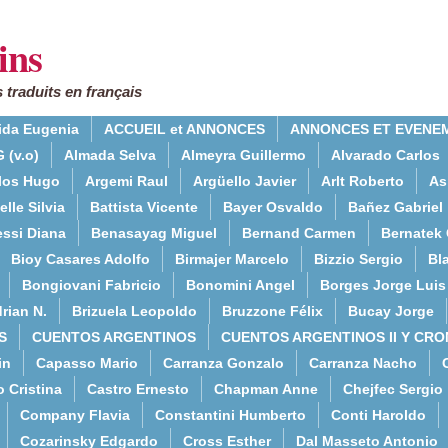
ins
 traduits en français
ida Eugenia
ACCUEIL et ANNONCES
ANNONCES ET EVENE
 (v.o)
Almada Selva
Almeyra Guillermo
Alvarado Carlos
rlos Hugo
Argemi Raul
Argüello Javier
Arlt Roberto
As
lle Silvia
Battista Vicente
Bayer Osvaldo
Bañez Gabriel
essi Diana
Benasayag Miguel
Bernand Carmen
Bernatek 
Bioy Casares Adolfo
Birmajer Marcelo
Bizzio Sergio
Bla
Bongiovani Fabricio
Bonomini Angel
Borges Jorge Luis
rian N.
Brizuela Leopoldo
Bruzzone Félix
Bucay Jorge
S
CUENTOS ARGENTINOS
CUENTOS ARGENTINOS II Y CRO
in
Capasso Mario
Carranza Gonzalo
Carranza Nacho
o Cristina
Castro Ernesto
Chapman Anne
Chejfec Sergio
Company Flavia
Constantini Humberto
Conti Haroldo
Cozarinsky Edgardo
Cross Esther
Dal Masseto Antonio