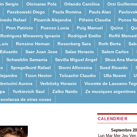
in Sergio
Oloixarac Pola
Orlando Carolina
Orsi Guillerm
Paszkowski Diego
Paula Romina
Pauls Alan
Pavlovs
inedo Rafael
Pizarnik Alejandra
Piñeiro Claudia
Ponce N
Pron Patricio
Puenzo Lucia
Puig Manuel
Quino
Qu
Rodriguez Minaverry Ignacio
Rodrigué Emilio
Roffé Merced
Luis
Ronsino Hernan
Rosenberg Sara
Roth Berta
Sab
 Eduardo
Saer Juan Jose
Salas Horacio
Salem Carlos
Schweblin Samanta
Sevilla Miguel Angel
Shua Ana Mari
do
Spregelburd Rafael
Storni Alfonsina
Sued Ricardo
lejandro
Tizon Hector
Tolcachir Claudio
Ulla Noemi
U
Venturini Aurora
Verbitsky Horacio
Vicomte de Lascano-Teg
lpa
Yurkievich Saul
Zalko Nardo
Ze musiques argentines
escolanza de otras cosas
CALENDRIER
Septembre 20
Lun
Mar
Mer
Jeu
Ven