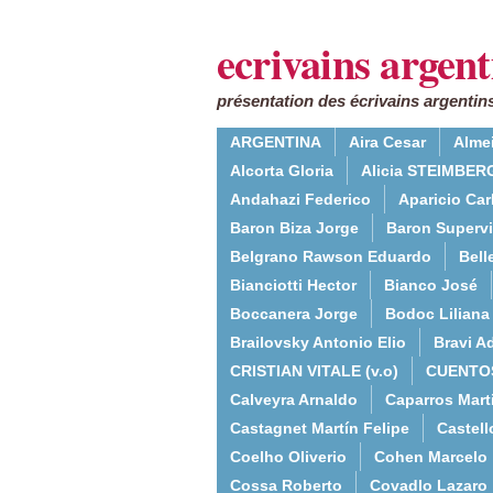
ecrivains argent
présentation des écrivains argentins
ARGENTINA
Aira Cesar
Alme
Alcorta Gloria
Alicia STEIMBERG
Andahazi Federico
Aparicio Ca
Baron Biza Jorge
Baron Supervie
Belgrano Rawson Eduardo
Bell
Bianciotti Hector
Bianco José
Boccanera Jorge
Bodoc Liliana
Brailovsky Antonio Elio
Bravi Ad
CRISTIAN VITALE (v.o)
CUENTO
Calveyra Arnaldo
Caparros Mart
Castagnet Martín Felipe
Castell
Coelho Oliverio
Cohen Marcelo
Cossa Roberto
Covadlo Lazaro