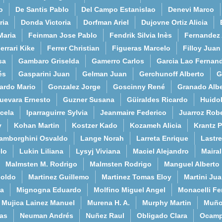
o
De Santis Pablo
Del Campo Estanislao
Denevi Marco
ria
Donda Victoria
Dorfman Ariel
Dujovne Ortiz Alicia
Maria
Feinman Jose Pablo
Fendrik Silvia Inès
Fernandez
errari Kike
Ferrer Christian
Figueras Marcelo
Filloy Juan
sa
Gambaro Griselda
Gamerro Carlos
Garcia Lao Fernan
és
Gasparini Juan
Gelman Juan
Gerchunoff Alberto
G
ardo Mario
Gonzalez Jorge
Goscinny René
Granado Albe
uevara Ernesto
Guzner Susana
Güiraldes Ricardo
Huido
cela
Iparraguirre Sylvia
Jeanmaire Federico
Juarroz Rob
y
Kohan Martin
Kostzer Kado
Kozameh Alicia
Krantz 
amborghini Osvaldo
Lange Norah
Larreta Enrique
Lastre
lo
Lukin Liliana
Lysyj Viviana
Maciel Alejandro
Maira
Malmsten M. Rodrigo
Malmsten Rodrigo
Manguel Alberto
poldo
Martinez Guillemo
Martinez Tomas Eloy
Martini Ju
a
Mignogna Eduardo
Molfino Miguel Angel
Monacelli F
Mujica Lainez Manuel
Murena H. A.
Murphy Martin
Muño
as
Neuman Andrés
Nuñez Raul
Obligado Clara
Ocamp