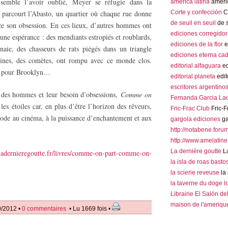
mble l’avoir oublié, Meyer se réfugie dans la
america latina
americ
 parcourt l’Abasto, un quartier où chaque rue donne
Corte y confección
Co
de seuil en seuil
de s
nce son obsession. En ces lieux, d’autres hommes ont
ediciones corregidor
 une espérance : des mendiants estropiés et roublards,
ediciones de la flor
e
naie, des chasseurs de rats piégés dans un triangle
ediciones eterna ca
nines, des comètes, ont rompu avec ce monde clos.
editorial alfaguara
ed
ir pour Brooklyn…
editorial planeta
edit
escritores argentino
té des hommes et leur besoin d’obsessions,
Comme on
Fernanda Garcia La
es étoiles car, en plus d’être l’horizon des rêveurs,
Fric-Frac Club
Fric-F
e ode au cinéma, à la puissance d’enchantement et aux
gargola ediciones
ga
http://notabene.foru
http://www.amelatine
La dernière goutte
La
ladernieregoutte.fr/livres/comme-on-part-comme-on-
la isla de roas basto
la scierie reveuse
la 
la taverne du doge 
Librairie El Salón de
maison de l'amerique
9/2012 •
0 commentaires
• Lu 1669 fois •