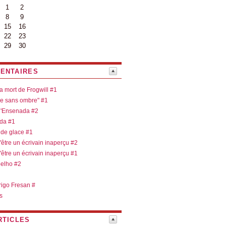
1
2
8
9
15
16
22
23
29
30
ENTAIRES
la mort de Frogwill #1
re sans ombre" #1
 d'Ensenada #2
ada #1
 de glace #1
d'être un écrivain inaperçu #2
d'être un écrivain inaperçu #1
oelho #2
rigo Fresan #
s
RTICLES