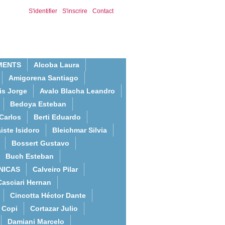
S'identifier
-
S'inscrire
-
Contact
MENTS
Alcoba Laura
Amigorena Santiago
is Jorge
Avalo Blacha Leandro
Bedoya Esteban
Carlos
Berti Eduardo
iste Isidoro
Bleichmar Silvia
Bossert Gustavo
Buch Esteban
NICAS
Calveiro Pilar
Casciari Hernan
Cincotta Héctor Dante
Copi
Cortazar Julio
Damiani Marcelo