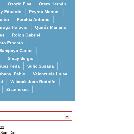
o
Osorio Elsa
Otero Hernán
ky Eduardo
Peyrou Manuel
estor
Porchia Antonio
iroga Horacio
Quirós Mariano
es
Rolon Gabriel
ato Ernesto
Sampayo Carlos
a
Sinay Sergio
Suez Perla
Sulic Susana
rbanyi Pablo
Valenzuela Luisa
ui
Wilcock Juan Rodolfo
Zi annexes
12
Sam
Dim