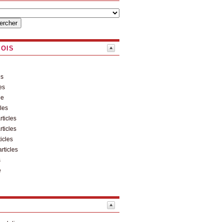
MOIS
es
es
le
cles
rticles
rticles
ticles
articles
s
e