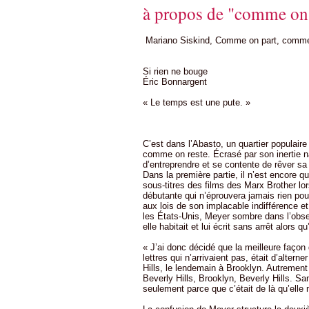
à propos de "comme on 
Mariano Siskind, Comme on part, comme
Si rien ne bouge
Éric Bonnargent
« Le temps est une pute. »
C’est dans l’Abasto, un quartier populai
comme on reste. Écrasé par son inertie nat
d’entreprendre et se contente de rêver sa 
Dans la première partie, il n’est encore q
sous-titres des films des Marx Brother l
débutante qui n’éprouvera jamais rien pour
aux lois de son implacable indifférence 
les États-Unis, Meyer sombre dans l’obses
elle habitait et lui écrit sans arrêt alors
« J’ai donc décidé que la meilleure façon 
lettres qui n’arrivaient pas, était d’altern
Hills, le lendemain à Brooklyn. Autrement 
Beverly Hills, Brooklyn, Beverly Hills. S
seulement parce que c’était de là qu’elle m