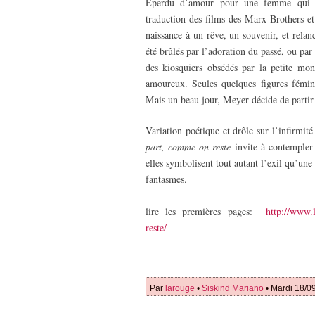
Eperdu d’amour pour une femme qui se
traduction des films des Marx Brothers et
naissance à un rêve, un souvenir, et rela
été brûlés par l’adoration du passé, ou par
des kiosquiers obsédés par la petite mon
amoureux. Seules quelques figures fémi
Mais un beau jour, Meyer décide de part
Variation poétique et drôle sur l’infirmi
part, comme on reste
invite à contempler l
elles symbolisent tout autant l’exil qu’un
fantasmes.
lire les premières pages:
http://www.
reste/
Par
larouge
•
Siskind Mariano
• Mardi 18/0