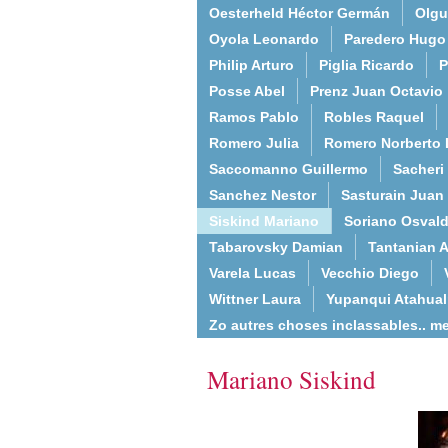
Oesterheld Héctor Germán
Olgu
Oyola Leonardo
Paredero Hugo
Philip Arturo
Piglia Ricardo
P
Posse Abel
Prenz Juan Octavio
Ramos Pablo
Robles Raquel
Romero Julia
Romero Norberto 
Saccomanno Guillermo
Sacheri
Sanchez Nestor
Sasturain Juan
Siskind Mariano
Soriano Osval
Tabarovsky Damian
Tantanian A
Varela Lucas
Vecchio Diego
Wittner Laura
Yupanqui Atahua
Zo autres choses inclassables.. m
Mariano Siskind