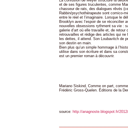
La confusion de Meyer structure la deuxi
et de ses figures truculentes, comme Mar
chasseur de rats, des dialogues rêvés (c
Rabbin/psychothérapeute sont comico-mé
entre le réel et l’imaginaire. Lorsque le 
Brooklyn avec l’espoir de se réconcilier 
nouvelles obsessions rythment sa vie : s
galerie d’art où elle travaille et, de retour
retrouvailles et rédige des articles qui ne
les dettes, il attend. Son Loubavitch de 
son destin en main.
Bien plus qu’un simple hommage à l’hist
utilise dans son écriture et dans sa cons
est un premier roman à découvrir.
Mariano Siskind, Comme on part, comme on
Frédéric Gross-Quelen. Éditions de la Der
source:
http://anagnoste.blogspot.fr/20