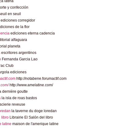
a latina
rte y confección
euil en seuil
ediciones corregidor
diciones de la flor
dencia
ediciones eterna cadencia
itorial alfaguara
orial planeta
s
escritores argentinos
o
Fernanda Garcia Lao
rac Club
rgola ediciones
mactif.com
http://notabene.forumactif.com
.com/
http://www.amelatine.com/
 dernière goutte
s
la isla de roas bastos
scierie reveuse
loredan
la taverne du doge loredan
l libro
Librairie El Salón del libro
 latine
maison de l'amerique latine