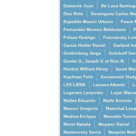
Damonte Juan
De Luca Santiag
Diez Rolo
Dominguez Carlos Ma
Espedite Moacir Urbano
Fasce 
Fernandez Moreno Baldomero
F
Frésan Rodrigo
Futoransky Lui
García Helder Daniel
Garland In
Goldenberg Jorge
Goloboff Ger
Guelar D., Jarach V. et Ruiz B.
G
Huston William Henry
Iacub Mar
Kaufman Felix
Kociancich Vlad
LES LIENS
Laiseca Alberto
L
Lugones Leopoldo
Lujan Marce
Mallea Eduardo
Mallo Ernesto
Manzur Gregorio
Marechal Leo
Medina Enrique
Mercado Tunun
Moret Natalia
Moyano Daniel
Nemirovsky Sonia
Nespolo Mati