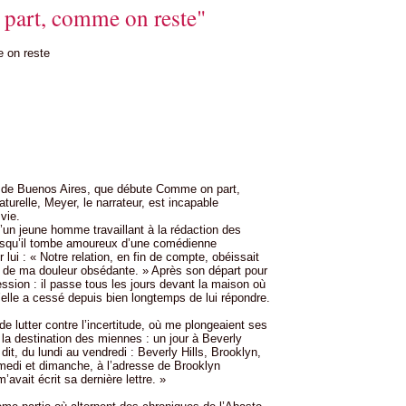
part, comme on reste"
 on reste
re de Buenos Aires, que débute Comme on part,
urelle, Meyer, le narrateur, est incapable
vie.
u’un jeune homme travaillant à la rédaction des
orsqu’il tombe amoureux d’une comédienne
 lui : « Notre relation, en fin de compte, obéissait
et de ma douleur obsédante. » Après son départ pour
sion : il passe tous les jours devant la maison où
 qu’elle a cessé depuis bien longtemps de lui répondre.
de lutter contre l’incertitude, où me plongeaient ses
er la destination des miennes : un jour à Beverly
dit, du lundi au vendredi : Beverly Hills, Brooklyn,
amedi et dimanche, à l’adresse de Brooklyn
’avait écrit sa dernière lettre. »