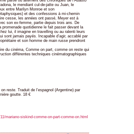
ème partie où alternent des chroniques de l’Abasto
adona, le mendiant cul-de-jatte ou Juan, le
eux entre Marilyn Monroe et son
taphysiques) et des confessions à mi-chemin
délire cesse, les années ont passé, Meyer est à
avec son ex-femme, partie depuis trois ans. De
a promenade quotidienne le fait passer devant la
 chez lui, il imagine en travelling ou au ralenti leurs
 lui sont jamais payés. Incapable d’agir, accablé par
propriétaire et son homme de main russe prendront
oire du cinéma, Comme on part, comme on reste qui
truction différentes techniques cinématographiques
 reste. Traduit de l’espagnol (Argentine) par
nière goutte. 18 €
12/11/mariano-siskind-comme-on-part-comme-on.html