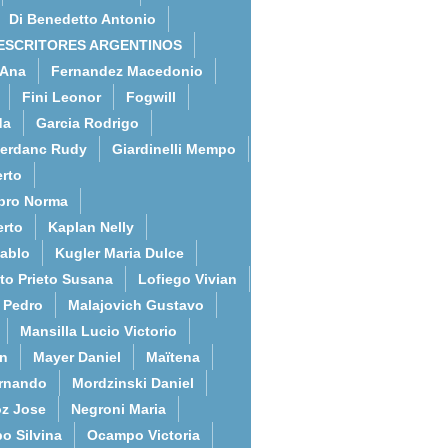
Di Benedetto Antonio
ESCRITORES ARGENTINOS
 Ana
Fernandez Macedonio
Fini Leonor
Fogwill
da
Garcia Rodrigo
erdanc Rudy
Giardinelli Mempo
rto
bro Norma
erto
Kaplan Nelly
Pablo
Kugler Maria Dulce
to Prieto Susana
Lofiego Vivian
l Pedro
Malajovich Gustavo
Mansilla Lucio Victorio
an
Mayer Daniel
Maïtena
ernando
Mordzinski Daniel
z Jose
Negroni Maria
o Silvina
Ocampo Victoria