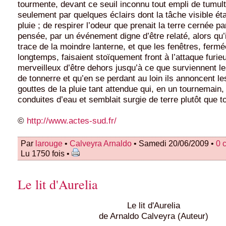
tourmente, devant ce seuil inconnu tout empli de tumult
seulement par quelques éclairs dont la tâche visible éta
pluie ; de respirer l’odeur que prenait la terre cernée p
pensée, par un événement digne d’être relaté, alors qu’i
trace de la moindre lanterne, et que les fenêtres, ferm
longtemps, faisaient stoïquement front à l’attaque furieu
merveilleux d’être dehors jusqu’à ce que surviennent 
de tonnerre et qu’en se perdant au loin ils annoncent l
gouttes de la pluie tant attendue qui, en un tournemain, 
conduites d’eau et semblait surgie de terre plutôt que t
©
http://www.actes-sud.fr/
Par
larouge
•
Calveyra Arnaldo
• Samedi 20/06/2009 •
0 
Lu 1750 fois •
Le lit d'Aurelia
Le lit d'Aurelia
de Arnaldo Calveyra (Auteur)