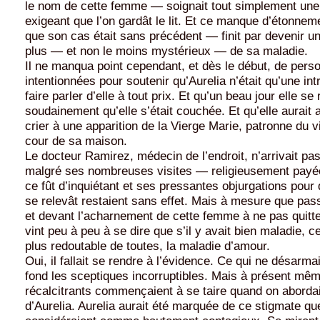
le nom de cette femme — soignait tout simplement une
exigeant que l’on gardât le lit. Et ce manque d’étonneme
que son cas était sans précédent — finit par devenir 
plus — et non le moins mystérieux — de sa maladie.
Il ne manqua point cependant, et dès le début, de pers
intentionnées pour soutenir qu’Aurelia n’était qu’une int
faire parler d’elle à tout prix. Et qu’un beau jour elle se
soudainement qu’elle s’était couchée. Et qu’elle aurait 
crier à une apparition de la Vierge Marie, patronne du vi
cour de sa maison.
Le docteur Ramirez, médecin de l’endroit, n’arrivait pas 
malgré ses nombreuses visites — religieusement pay
ce fût d’inquiétant et ses pressantes objurgations pour
se relevât restaient sans effet. Mais à mesure que pass
et devant l’acharnement de cette femme à ne pas quitter 
vint peu à peu à se dire que s’il y avait bien maladie, ce
plus redoutable de toutes, la maladie d’amour.
Oui, il fallait se rendre à l’évidence. Ce qui ne désarma
fond les sceptiques incorruptibles. Mais à présent mêm
récalcitrants commençaient à se taire quand on abordai
d’Aurelia. Aurelia aurait été marquée de ce stigmate qu