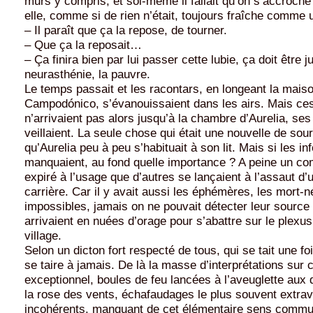
murs y compris, et soi-même il fallait qu’on s’accroche 
elle, comme si de rien n’était, toujours fraîche comme 
– Il paraît que ça la repose, de tourner.
– Que ça la reposait…
– Ça finira bien par lui passer cette lubie, ça doit être 
neurasthénie, la pauvre.
Le temps passait et les racontars, en longeant la mai
Campodónico, s’évanouissaient dans les airs. Mais ce
n’arrivaient pas alors jusqu’à la chambre d’Aurelia, se
veillaient. La seule chose qui était une nouvelle de sour
qu’Aurelia peu à peu s’habituait à son lit. Mais si les i
manquaient, au fond quelle importance ? A peine un co
expiré à l’usage que d’autres se lançaient à l’assaut d’
carrière. Car il y avait aussi les éphémères, les mort-n
impossibles, jamais on ne pouvait détecter leur source r
arrivaient en nuées d’orage pour s’abattre sur le plexu
village.
Selon un dicton fort respecté de tous, qui se tait une foi
se taire à jamais. De là la masse d’interprétations sur 
exceptionnel, boules de feu lancées à l’aveuglette aux 
la rose des vents, échafaudages le plus souvent extra
incohérents, manquant de cet élémentaire sens commu