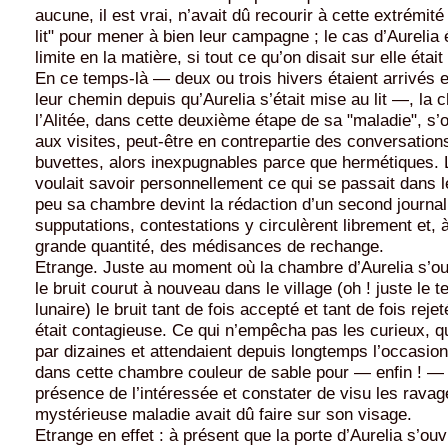
aucune, il est vrai, n’avait dû recourir à cette extrémité
lit" pour mener à bien leur campagne ; le cas d’Aurelia 
limite en la matière, si tout ce qu’on disait sur elle était 
En ce temps-là — deux ou trois hivers étaient arrivés 
leur chemin depuis qu’Aurelia s’était mise au lit —, la
l’Alitée, dans cette deuxième étape de sa "maladie", s’
aux visites, peut-être en contrepartie des conversation
buvettes, alors inexpugnables parce que hermétiques. 
voulait savoir personnellement ce qui se passait dans 
peu sa chambre devint la rédaction d’un second journal 
supputations, contestations y circulèrent librement et, 
grande quantité, des médisances de rechange.
Etrange. Juste au moment où la chambre d’Aurelia s’ouv
le bruit courut à nouveau dans le village (oh ! juste le 
lunaire) le bruit tant de fois accepté et tant de fois rej
était contagieuse. Ce qui n’empêcha pas les curieux, q
par dizaines et attendaient depuis longtemps l’occasion
dans cette chambre couleur de sable pour — enfin ! — 
présence de l’intéressée et constater de visu les ravag
mystérieuse maladie avait dû faire sur son visage.
Etrange en effet : à présent que la porte d’Aurelia s’ou