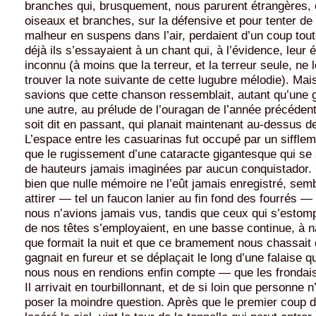
branches qui, brusquement, nous parurent étrangères,
oiseaux et branches, sur la défensive et pour tenter de
malheur en suspens dans l’air, perdaient d’un coup tout
déjà ils s’essayaient à un chant qui, à l’évidence, leur é
inconnu (à moins que la terreur, et la terreur seule, ne l
trouver la note suivante de cette lugubre mélodie). Mai
savions que cette chanson ressemblait, autant qu’une g
une autre, au prélude de l’ouragan de l’année précéden
soit dit en passant, qui planait maintenant au-dessus d
L’espace entre les casuarinas fut occupé par un sifflem
que le rugissement d’une cataracte gigantesque qui se s
de hauteurs jamais imaginées par aucun conquistador. 
bien que nulle mémoire ne l’eût jamais enregistré, sembl
attirer — tel un faucon lanier au fin fond des fourrés 
nous n’avions jamais vus, tandis que ceux qui s’estom
de nos têtes s’employaient, en une basse continue, à 
que formait la nuit et que ce bramement nous chassait 
gagnait en fureur et se déplaçait le long d’une falaise q
nous nous en rendions enfin compte — que les frondai
Il arrivait en tourbillonnant, et de si loin que personne n’
poser la moindre question. Après que le premier coup d