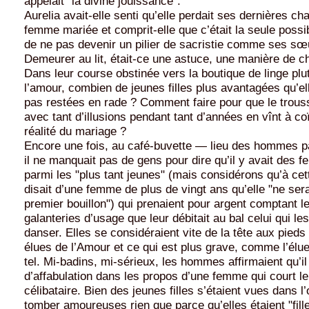
appelait "la divine jouissance".
Aurelia avait-elle senti qu’elle perdait ses dernières c
femme mariée et comprit-elle que c’était la seule possibi
de ne pas devenir un pilier de sacristie comme ses sœ
Demeurer au lit, était-ce une astuce, une manière de c
Dans leur course obstinée vers la boutique de linge plu
l’amour, combien de jeunes filles plus avantagées qu’ell
pas restées en rade ? Comment faire pour que le trou
avec tant d’illusions pendant tant d’années en vînt à co
réalité du mariage ?
Encore une fois, au café-buvette — lieu des hommes 
il ne manquait pas de gens pour dire qu’il y avait des 
parmi les "plus tant jeunes" (mais considérons qu’à ce
disait d’une femme de plus de vingt ans qu’elle "ne sera
premier bouillon") qui prenaient pour argent comptant l
galanteries d’usage que leur débitait au bal celui qui les 
danser. Elles se considéraient vite de la tête aux pied
élues de l’Amour et ce qui est plus grave, comme l’élue
tel. Mi-badins, mi-sérieux, les hommes affirmaient qu’i
d’affabulation dans les propos d’une femme qui court le
célibataire. Bien des jeunes filles s’étaient vues dans l’
tomber amoureuses rien que parce qu’elles étaient "fill