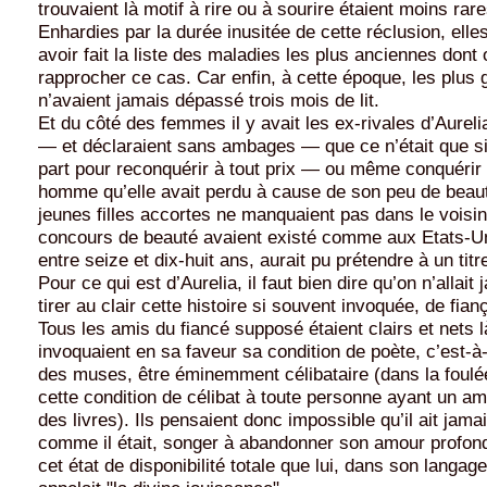
trouvaient là motif à rire ou à sourire étaient moins rare
Enhardies par la durée inusitée de cette réclusion, elles
avoir fait la liste des maladies les plus anciennes dont 
rapprocher ce cas. Car enfin, à cette époque, les plus
n’avaient jamais dépassé trois mois de lit.
Et du côté des femmes il y avait les ex-rivales d’Aureli
— et déclaraient sans ambages — que ce n’était que 
part pour reconquérir à tout prix — ou même conquérir
homme qu’elle avait perdu à cause de son peu de beaut
jeunes filles accortes ne manquaient pas dans le voisin
concours de beauté avaient existé comme aux Etats-Un
entre seize et dix-huit ans, aurait pu prétendre à un titr
Pour ce qui est d’Aurelia, il faut bien dire qu’on n’allait
tirer au clair cette histoire si souvent invoquée, de fia
Tous les amis du fiancé supposé étaient clairs et nets l
invoquaient en sa faveur sa condition de poète, c’est-
des muses, être éminemment célibataire (dans la foulée
cette condition de célibat à toute personne ayant un 
des livres). Ils pensaient donc impossible qu’il ait jama
comme il était, songer à abandonner son amour profond 
cet état de disponibilité totale que lui, dans son langage 