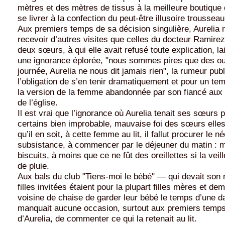
mètres et des mètres de tissus à la meilleure boutique d
se livrer à la confection du peut-être illusoire trousseau
Aux premiers temps de sa décision singulière, Aurelia 
recevoir d’autres visites que celles du docteur Ramir
deux sœurs, à qui elle avait refusé toute explication, la
une ignorance éplorée, "nous sommes pires que des ou
journée, Aurelia ne nous dit jamais rien", la rumeur pub
l’obligation de s’en tenir dramatiquement et pour un te
la version de la femme abandonnée par son fiancé au
de l’église.
Il est vrai que l’ignorance où Aurelia tenait ses sœurs p
certains bien improbable, mauvaise foi des sœurs ell
qu’il en soit, à cette femme au lit, il fallut procurer le 
subsistance, à commencer par le déjeuner du matin : 
biscuits, à moins que ce ne fût des oreillettes si la veill
de pluie.
Aux bals du club "Tiens-moi le bébé" — qui devait son
filles invitées étaient pour la plupart filles mères et de
voisine de chaise de garder leur bébé le temps d’une 
manquait aucune occasion, surtout aux premiers temps
d’Aurelia, de commenter ce qui la retenait au lit.