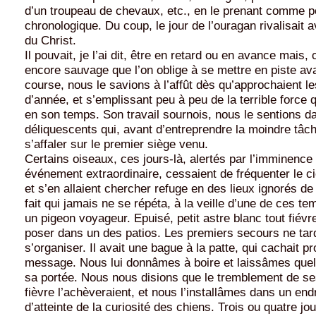
d’un troupeau de chevaux, etc., en le prenant comme p
chronologique. Du coup, le jour de l’ouragan rivalisait
du Christ.
Il pouvait, je l’ai dit, être en retard ou en avance mai
encore sauvage que l’on oblige à se mettre en piste ava
course, nous le savions à l’affût dès qu’approchaient le
d’année, et s’emplissant peu à peu de la terrible force q
en son temps. Son travail sournois, nous le sentions d
déliquescents qui, avant d’entreprendre la moindre tâc
s’affaler sur le premier siège venu.
Certains oiseaux, ces jours-là, alertés par l’imminence 
événement extraordinaire, cessaient de fréquenter le ci
et s’en allaient chercher refuge en des lieux ignorés de
fait qui jamais ne se répéta, à la veille d’une de ces t
un pigeon voyageur. Epuisé, petit astre blanc tout fiévre
poser dans un des patios. Les premiers secours ne tar
s’organiser. Il avait une bague à la patte, qui cachait 
message. Nous lui donnâmes à boire et laissâmes quel
sa portée. Nous nous disions que le tremblement de ses
fièvre l’achèveraient, et nous l’installâmes dans un endr
d’atteinte de la curiosité des chiens. Trois ou quatre jo