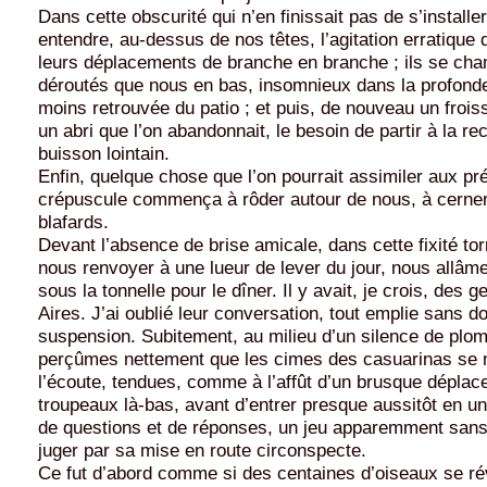
Dans cette obscurité qui n’en finissait pas de s’install
entendre, au-dessus de nos têtes, l’agitation erratique
leurs déplacements de branche en branche ; ils se cham
déroutés que nous en bas, insomnieux dans la profond
moins retrouvée du patio ; et puis, de nouveau un frois
un abri que l’on abandonnait, le besoin de partir à la r
buisson lointain.
Enfin, quelque chose que l’on pourrait assimiler aux p
crépuscule commença à rôder autour de nous, à cern
blafards.
Devant l’absence de brise amicale, dans cette fixité tor
nous renvoyer à une lueur de lever du jour, nous allâm
sous la tonnelle pour le dîner. Il y avait, je crois, des
Aires. J’ai oublié leur conversation, tout emplie sans d
suspension. Subitement, au milieu d’un silence de plo
perçûmes nettement que les cimes des casuarinas se m
l’écoute, tendues, comme à l’affût d’un brusque dépla
troupeaux là-bas, avant d’entrer presque aussitôt en u
de questions et de réponses, un jeu apparemment sans
juger par sa mise en route circonspecte.
Ce fut d’abord comme si des centaines d’oiseaux se rév