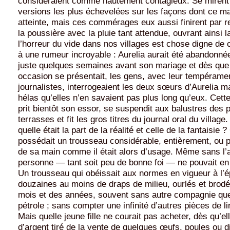
considéraient comme hautement contagieux. Se mirent à
versions les plus échevelées sur les façons dont ce mal
atteinte, mais ces commérages eux aussi finirent par
la poussière avec la pluie tant attendue, ouvrant ainsi 
l’horreur du vide dans nos villages est chose digne de
à une rumeur incroyable : Aurelia aurait été abandonné
juste quelques semaines avant son mariage et dès que
occasion se présentait, les gens, avec leur tempérame
journalistes, interrogeaient les deux sœurs d’Aurelia ma
hélas qu’elles n’en savaient pas plus long qu’eux. Cett
prit bientôt son essor, se suspendit aux balustres des 
terrasses et fit les gros titres du journal oral du village
quelle était la part de la réalité et celle de la fantaisie 
possédait un trousseau considérable, entièrement, ou 
de sa main comme il était alors d’usage. Même sans l’a
personne — tant soit peu de bonne foi — ne pouvait en 
Un trousseau qui obéissait aux normes en vigueur à l’
douzaines au moins de draps de milieu, ourlés et brod
mois et des années, souvent sans autre compagnie que
pétrole ; sans compter une infinité d’autres pièces de l
Mais quelle jeune fille ne courait pas acheter, dès qu’el
d’argent tiré de la vente de quelques œufs, poules ou 