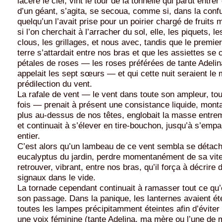
lacéré le ciel, vint le tour de la tonnelle qui parut entre
d’un géant, s’agita, se secoua, comme si, dans la conf
quelqu’un l’avait prise pour un poirier chargé de fruit
si l’on cherchait à l’arracher du sol, elle, les piquets, le
clous, les grillages, et nous avec, tandis que le premi
terre s’attardait entre nos bras et que les assiettes se 
pétales de roses — les roses préférées de tante Adelina
appelait les sept sœurs — et qui cette nuit seraient le
prédilection du vent.
La rafale de vent — le vent dans toute son ampleur, tou
fois — prenait à présent une consistance liquide, monta
plus au-dessus de nos têtes, englobait la masse entre
et continuait à s’élever en tire-bouchon, jusqu’à s’empar
entier.
C’est alors qu’un lambeau de ce vent sembla se détac
eucalyptus du jardin, perdre momentanément de sa vit
retrouver, vibrant, entre nos bras, qu’il força à décrire 
signaux dans le vide.
La tornade cependant continuait à ramasser tout ce qu’e
son passage. Dans la panique, les lanternes avaient ét
toutes les lampes précipitamment éteintes afin d’éviter 
une voix féminine (tante Adelina, ma mère ou l’une de