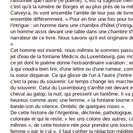
raisonnée que l'autre (le poème). C'est la sagesse mêm
c'est qu'à la lumière de Borges et au plus près de la m
Calveyra, ils vont ensemble l'amble de leur pas de livre.
ensemble différemment. « Pour en finir une fois pour t
l'intrigue : un homme dans une chambre d'hôtel (l'intrigu
un homme assis devant une table dans une chambre d'hô
narrateur de ce livre. Nous savons qu'il est originaire 
»
Cet homme est inventé, nous-mêmes le sommes passab
jet d'eau de la fontaine Médicis du Luxembourg, pas mo
ce jet dont le poème donne l'extraordinaire variation ; e
à qui voudra bien lire, d'une lettre ou d'une rumeur, co
la soeur disparue. Ce qui glisse de l'un à l'autre (l'entre
c'est la peau du souvenir. Le temps change les marcheu
du souvenir. Celui du Luxembourg s'arrête net devant
cheval au galop, la nuit, qui pressent un fantôme. Il va 
heureux comme avec une femme, « la fontaine tourne so
bande-son du silence. Ombilic de quelques roses ».
De cette histoire de l'Argentine, déchirée, pathologique
coloniale et qui le reste, « les uns colons des autres, 
mêmes », de cette histoire née pour prendre une tourn
femme « par le cul », il faut confier la rédaction médit