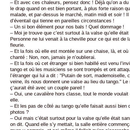
– Et avec ces chaleurs, pensez donc ! Déjà qu’on a du
le drap quand on est bien portant, à plus forte raison q
malade, et par-dessus le marché, matin midi et soir ! Il
d’éventail qui tienne en pareilles circonstances !
– Un si bon élément pour nos bals ! Quel dommage !
– Moi je trouve que c’est surtout à la valse qu’elle était
Personne ne lui venait à la cheville pour ce qui est de l
fleurie.
– Et la fois où elle est montée sur une chaise, là, et où
chanté : Non, non, jamais je n’oublierai.
– Et la fois où cet étranger si bien habillé est venu l’inv
tango et où les musiciens se sont trompés et ont attaq
l’étranger qui lui a dit : "Putain de sort, mademoiselle, 
veine, ils nous donnent une valse au lieu du tango." Le
ç’aurait été avec un couple pareil !
– Oui, une cavalière hors classe, tout le monde voulai
elle.
– Et les pas de côté au tango qu’elle faisait aussi bien 
photos ?
– Oui mais c’était surtout pour la valse qu’elle était s
on dit. Quand elle s’y mettait, la salle entière commença