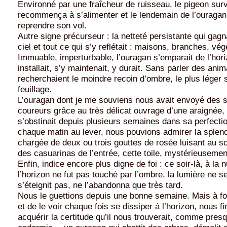
Environné par une fraîcheur de ruisseau, le pigeon surv
recommença à s’alimenter et le lendemain de l’ouragan
reprendre son vol.
Autre signe précurseur : la netteté persistante qui gagn
ciel et tout ce qui s’y reflétait : maisons, branches, vég
Immuable, imperturbable, l’ouragan s’emparait de l’hori
installait, s’y maintenait, y durait. Sans parler des ani
recherchaient le moindre recoin d’ombre, le plus léger
feuillage.
L’ouragan dont je me souviens nous avait envoyé des s
coureurs grâce au très délicat ouvrage d’une araignée, 
s’obstinait depuis plusieurs semaines dans sa perfectio
chaque matin au lever, nous pouvions admirer la splen
chargée de deux ou trois gouttes de rosée luisant au sol
des casuarinas de l’entrée, cette toile, mystérieusement,
Enfin, indice encore plus digne de foi : ce soir-là, à la 
l’horizon ne fut pas touché par l’ombre, la lumière ne s
s’éteignit pas, ne l’abandonna que très tard.
Nous le guettions depuis une bonne semaine. Mais à for
et de le voir chaque fois se dissiper à l’horizon, nous f
acquérir la certitude qu’il nous trouverait, comme pres