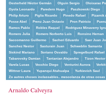
Oesterheld Héctor Germán
Olguin Sergio
Oloixarac Po
Oyola Leonardo
Paredero Hugo
Paszkowski Diego
Philip Arturo
Piglia Ricardo
Pinedo Rafael
Pizarnik 
Posse Abel
Prenz Juan Octavio
Pron Patricio
Puenz
Ramos Pablo
Robles Raquel
Rodriguez Minaverry Ign
Romero Julia
Romero Norberto Luis
Ronsino Hernan
Saccomanno Guillermo
Sacheri Eduardo
Saer Juan J
Sanchez Nestor
Sasturain Juan
Schweblin Samanta
Siskind Mariano
Soriano Osvaldo
Spregelburd Rafael
Tabarovsky Damian
Tantanian Alejandro
Tizon Hector
Varela Lucas
Vecchio Diego
Venturini Aurora
Verbi
Wittner Laura
Yupanqui Atahualpa
Yurkievich Saul
Zo autres choses inclassables.. mescolanza de otras cosas
Arnaldo Calveyra