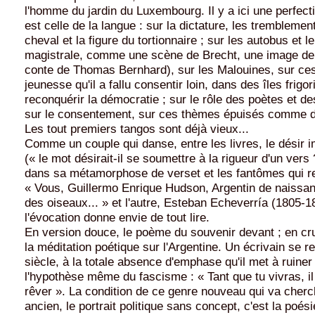
l'homme du jardin du Luxembourg. Il y a ici une perfect
est celle de la langue : sur la dictature, les tremblemen
cheval et la figure du tortionnaire ; sur les autobus et l
magistrale, comme une scène de Brecht, une image de
conte de Thomas Bernhard), sur les Malouines, sur ce
jeunesse qu'il a fallu consentir loin, dans des îles frigor
reconquérir la démocratie ; sur le rôle des poètes et des
sur le consentement, sur ces thèmes épuisés comme de
Les tout premiers tangos sont déjà vieux...
Comme un couple qui danse, entre les livres, le désir 
(« le mot désirait-il se soumettre à la rigueur d'un vers 
dans sa métamorphose de verset et les fantômes qui re
« Vous, Guillermo Enrique Hudson, Argentin de naissa
des oiseaux... » et l'autre, Esteban Echeverría (1805-1
l'évocation donne envie de tout lire.
En version douce, le poème du souvenir devant ; en cr
la méditation poétique sur l'Argentine. Un écrivain se 
siècle, à la totale absence d'emphase qu'il met à ruiner
l'hypothèse même du fascisme : « Tant que tu vivras, il
rêver ». La condition de ce genre nouveau qui va cherc
ancien, le portrait politique sans concept, c'est la poé