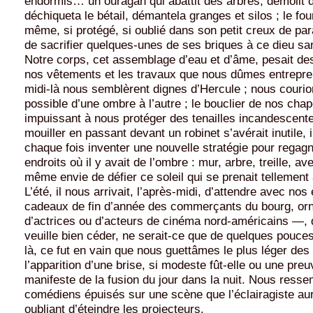
endormis… un ouragan qui abattit des arbres, démolit 
déchiqueta le bétail, démantela granges et silos ; le four
même, si protégé, si oublié dans son petit creux de para
de sacrifier quelques-unes de ses briques à ce dieu sans
Notre corps, cet assemblage d’eau et d’âme, pesait de
nos vêtements et les travaux que nous dûmes entrepre
midi-là nous semblèrent dignes d’Hercule ; nous courio
possible d’une ombre à l’autre ; le bouclier de nos cha
impuissant à nous protéger des tenailles incandescentes
mouiller en passant devant un robinet s’avérait inutile, il
chaque fois inventer une nouvelle stratégie pour regagn
endroits où il y avait de l’ombre : mur, arbre, treille, av
même envie de défier ce soleil qui se prenait tellement
L’été, il nous arrivait, l’après-midi, d’attendre avec no
cadeaux de fin d’année des commerçants du bourg, or
d’actrices ou d’acteurs de cinéma nord-américains —, 
veuille bien céder, ne serait-ce que de quelques pouces
là, ce fut en vain que nous guettâmes le plus léger des
l’apparition d’une brise, si modeste fût-elle ou une pre
manifeste de la fusion du jour dans la nuit. Nous ress
comédiens épuisés sur une scène que l’éclairagiste aur
oubliant d’éteindre les projecteurs.