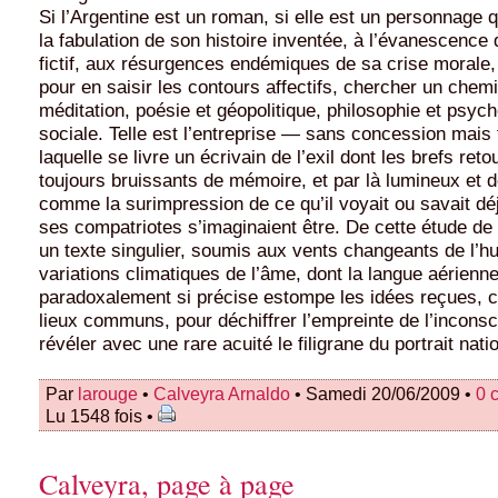
Si l’Argentine est un roman, si elle est un personnage 
la fabulation de son histoire inventée, à l’évanescence
fictif, aux résurgences endémiques de sa crise morale, a
pour en saisir les contours affectifs, chercher un chemi
méditation, poésie et géopolitique, philosophie et psyc
sociale. Telle est l’entreprise — sans concession mais
laquelle se livre un écrivain de l’exil dont les brefs ret
toujours bruissants de mémoire, et par là lumineux et d
comme la surimpression de ce qu’il voyait ou savait dé
ses compatriotes s’imaginaient être. De cette étude de
un texte singulier, soumis aux vents changeants de l’h
variations climatiques de l’âme, dont la langue aérienne
paradoxalement si précise estompe les idées reçues, c
lieux communs, pour déchiffrer l’empreinte de l’inconscie
révéler avec une rare acuité le filigrane du portrait nat
Par
larouge
•
Calveyra Arnaldo
• Samedi 20/06/2009 •
0 
Lu 1548 fois •
Calveyra, page à page