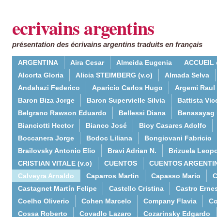
ecrivains argentins
présentation des écrivains argentins traduits en français
ARGENTINA
Aira Cesar
Almeida Eugenia
ACCUEIL 
Alcorta Gloria
Alicia STEIMBERG (v.o)
Almada Selva
Andahazi Federico
Aparicio Carlos Hugo
Argemi Raul
Baron Biza Jorge
Baron Supervielle Silvia
Battista Vic
Belgrano Rawson Eduardo
Bellessi Diana
Benasayag 
Bianciotti Hector
Bianco José
Bioy Casares Adolfo
Boccanera Jorge
Bodoc Liliana
Bongiovani Fabricio
Brailovsky Antonio Elio
Bravi Adrian N.
Brizuela Leop
CRISTIAN VITALE (v.o)
CUENTOS
CUENTOS ARGENTI
Calveyra Arnaldo
Caparros Martin
Capasso Mario
C
Castagnet Martín Felipe
Castello Cristina
Castro Erne
Coelho Oliverio
Cohen Marcelo
Company Flavia
Co
Cossa Roberto
Covadlo Lazaro
Cozarinsky Edgardo