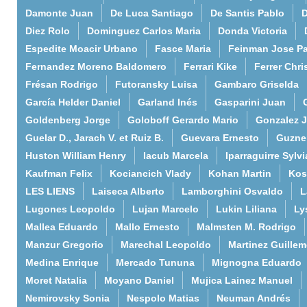
Damonte Juan
De Luca Santiago
De Santis Pablo
D
Diez Rolo
Dominguez Carlos Maria
Donda Victoria
Espedite Moacir Urbano
Fasce Maria
Feinman Jose P
Fernandez Moreno Baldomero
Ferrari Kike
Ferrer Chri
Frésan Rodrigo
Futoransky Luisa
Gambaro Griselda
García Helder Daniel
Garland Inés
Gasparini Juan
Goldenberg Jorge
Goloboff Gerardo Mario
Gonzalez 
Guelar D., Jarach V. et Ruiz B.
Guevara Ernesto
Guzne
Huston William Henry
Iacub Marcela
Iparraguirre Sylvi
Kaufman Felix
Kociancich Vlady
Kohan Martin
Kos
LES LIENS
Laiseca Alberto
Lamborghini Osvaldo
L
Lugones Leopoldo
Lujan Marcelo
Lukin Liliana
Ly
Mallea Eduardo
Mallo Ernesto
Malmsten M. Rodrigo
Manzur Gregorio
Marechal Leopoldo
Martinez Guille
Medina Enrique
Mercado Tununa
Mignogna Eduardo
Moret Natalia
Moyano Daniel
Mujica Lainez Manuel
Nemirovsky Sonia
Nespolo Matias
Neuman Andrés