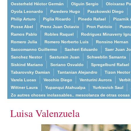
Oesterheld Héctor Germán
Olguin Sergio
Oloixarac Po
Oyola Leonardo
Paredero Hugo
Paszkowski Diego
Philip Arturo
Piglia Ricardo
Pinedo Rafael
Pizarnik 
Posse Abel
Prenz Juan Octavio
Pron Patricio
Puenz
Ramos Pablo
Robles Raquel
Rodriguez Minaverry Ign
Romero Julia
Romero Norberto Luis
Ronsino Hernan
Saccomanno Guillermo
Sacheri Eduardo
Saer Juan J
Sanchez Nestor
Sasturain Juan
Schweblin Samanta
Siskind Mariano
Soriano Osvaldo
Spregelburd Rafael
Tabarovsky Damian
Tantanian Alejandro
Tizon Hector
Varela Lucas
Vecchio Diego
Venturini Aurora
Verbi
Wittner Laura
Yupanqui Atahualpa
Yurkievich Saul
Zo autres choses inclassables.. mescolanza de otras cosas
Luisa Valenzuela