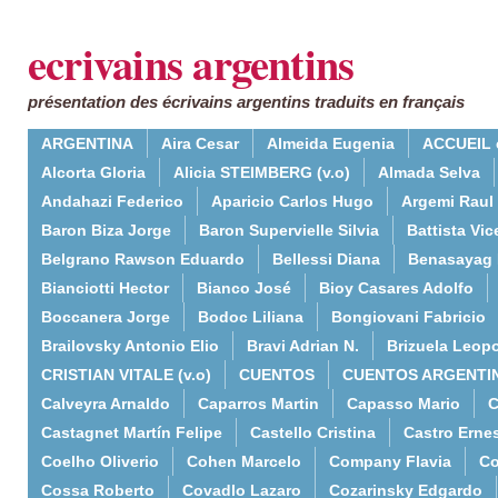
ecrivains argentins
présentation des écrivains argentins traduits en français
ARGENTINA
Aira Cesar
Almeida Eugenia
ACCUEIL 
Alcorta Gloria
Alicia STEIMBERG (v.o)
Almada Selva
Andahazi Federico
Aparicio Carlos Hugo
Argemi Raul
Baron Biza Jorge
Baron Supervielle Silvia
Battista Vic
Belgrano Rawson Eduardo
Bellessi Diana
Benasayag 
Bianciotti Hector
Bianco José
Bioy Casares Adolfo
Boccanera Jorge
Bodoc Liliana
Bongiovani Fabricio
Brailovsky Antonio Elio
Bravi Adrian N.
Brizuela Leop
CRISTIAN VITALE (v.o)
CUENTOS
CUENTOS ARGENTI
Calveyra Arnaldo
Caparros Martin
Capasso Mario
C
Castagnet Martín Felipe
Castello Cristina
Castro Erne
Coelho Oliverio
Cohen Marcelo
Company Flavia
Co
Cossa Roberto
Covadlo Lazaro
Cozarinsky Edgardo