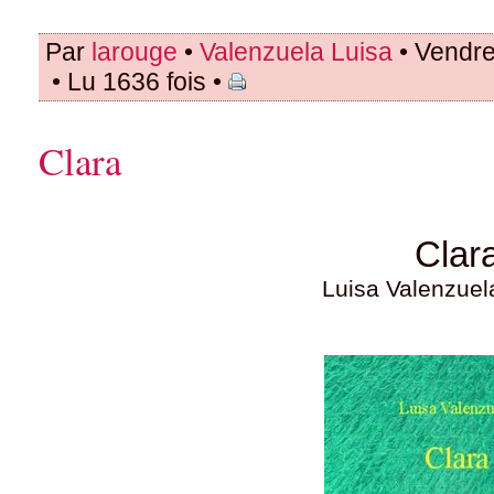
Par
larouge
•
Valenzuela Luisa
• Vendre
• Lu 1636 fois •
Clara
Clar
Luisa Valenzue