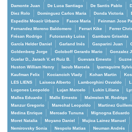
Damonte Juan
De Luca Santiago
De Santis Pablo
D
Diez Rolo
Dominguez Carlos Maria
Donda Victoria
Espedite Moacir Urbano
Fasce Maria
Feinman Jose P
Fernandez Moreno Baldomero
Ferrari Kike
Ferrer Chri
Frésan Rodrigo
Futoransky Luisa
Gambaro Griselda
García Helder Daniel
Garland Inés
Gasparini Juan
Goldenberg Jorge
Goloboff Gerardo Mario
Gonzalez 
Guelar D., Jarach V. et Ruiz B.
Guevara Ernesto
Guzne
Huston William Henry
Iacub Marcela
Iparraguirre Sylvi
Kaufman Felix
Kociancich Vlady
Kohan Martin
Kos
LES LIENS
Laiseca Alberto
Lamborghini Osvaldo
L
Lugones Leopoldo
Lujan Marcelo
Lukin Liliana
Ly
Mallea Eduardo
Mallo Ernesto
Malmsten M. Rodrigo
Manzur Gregorio
Marechal Leopoldo
Martinez Guille
Medina Enrique
Mercado Tununa
Mignogna Eduardo
Moret Natalia
Moyano Daniel
Mujica Lainez Manuel
Nemirovsky Sonia
Nespolo Matias
Neuman Andrés