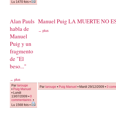
Lu 1470 fois •
Alan Pauls
Manuel Puig LA MUERTE NO E
habla de
→ plus
Manuel
Puig y un
fragmento
de "El
beso..."
→ plus
Par
larouge
Par
larouge
•
Puig Manuel
• Mardi 29/12/2009 •
0 com
•
Puig Manuel
• Lundi
13/07/2009 •
0
commentaires
•
Lu 1568 fois •