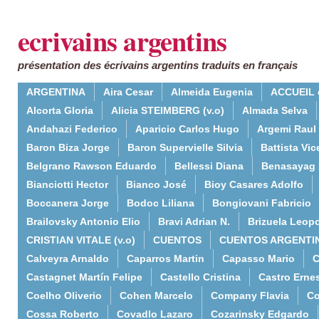
ecrivains argentins
présentation des écrivains argentins traduits en français
ARGENTINA
Aira Cesar
Almeida Eugenia
ACCUEIL 
Alcorta Gloria
Alicia STEIMBERG (v.o)
Almada Selva
Andahazi Federico
Aparicio Carlos Hugo
Argemi Raul
Baron Biza Jorge
Baron Supervielle Silvia
Battista Vic
Belgrano Rawson Eduardo
Bellessi Diana
Benasayag 
Bianciotti Hector
Bianco José
Bioy Casares Adolfo
Boccanera Jorge
Bodoc Liliana
Bongiovani Fabricio
Brailovsky Antonio Elio
Bravi Adrian N.
Brizuela Leop
CRISTIAN VITALE (v.o)
CUENTOS
CUENTOS ARGENTI
Calveyra Arnaldo
Caparros Martin
Capasso Mario
C
Castagnet Martín Felipe
Castello Cristina
Castro Erne
Coelho Oliverio
Cohen Marcelo
Company Flavia
Co
Cossa Roberto
Covadlo Lazaro
Cozarinsky Edgardo