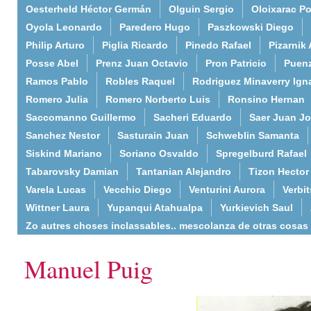
Oesterheld Héctor Germán
Olguin Sergio
Oloixarac Po
Oyola Leonardo
Paredero Hugo
Paszkowski Diego
Philip Arturo
Piglia Ricardo
Pinedo Rafael
Pizarnik 
Posse Abel
Prenz Juan Octavio
Pron Patricio
Puenz
Ramos Pablo
Robles Raquel
Rodriguez Minaverry Ign
Romero Julia
Romero Norberto Luis
Ronsino Hernan
Saccomanno Guillermo
Sacheri Eduardo
Saer Juan J
Sanchez Nestor
Sasturain Juan
Schweblin Samanta
Siskind Mariano
Soriano Osvaldo
Spregelburd Rafael
Tabarovsky Damian
Tantanian Alejandro
Tizon Hector
Varela Lucas
Vecchio Diego
Venturini Aurora
Verbi
Wittner Laura
Yupanqui Atahualpa
Yurkievich Saul
Zo autres choses inclassables.. mescolanza de otras cosas
Manuel Puig