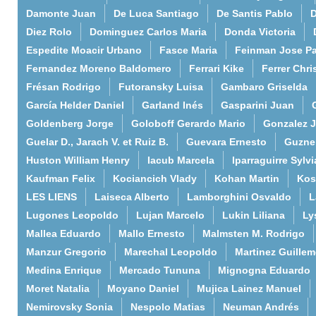
Damonte Juan
De Luca Santiago
De Santis Pablo
D
Diez Rolo
Dominguez Carlos Maria
Donda Victoria
Espedite Moacir Urbano
Fasce Maria
Feinman Jose P
Fernandez Moreno Baldomero
Ferrari Kike
Ferrer Chri
Frésan Rodrigo
Futoransky Luisa
Gambaro Griselda
García Helder Daniel
Garland Inés
Gasparini Juan
Goldenberg Jorge
Goloboff Gerardo Mario
Gonzalez 
Guelar D., Jarach V. et Ruiz B.
Guevara Ernesto
Guzne
Huston William Henry
Iacub Marcela
Iparraguirre Sylvi
Kaufman Felix
Kociancich Vlady
Kohan Martin
Kos
LES LIENS
Laiseca Alberto
Lamborghini Osvaldo
L
Lugones Leopoldo
Lujan Marcelo
Lukin Liliana
Ly
Mallea Eduardo
Mallo Ernesto
Malmsten M. Rodrigo
Manzur Gregorio
Marechal Leopoldo
Martinez Guille
Medina Enrique
Mercado Tununa
Mignogna Eduardo
Moret Natalia
Moyano Daniel
Mujica Lainez Manuel
Nemirovsky Sonia
Nespolo Matias
Neuman Andrés