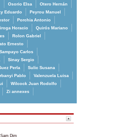
o
Osorio Elsa
Otero Hernán
ky Eduardo
Peyrou Manuel
estor
Porchia Antonio
iroga Horacio
Quirós Mariano
es
Rolon Gabriel
ato Ernesto
Sampayo Carlos
a
Sinay Sergio
Suez Perla
Sulic Susana
rbanyi Pablo
Valenzuela Luisa
ui
Wilcock Juan Rodolfo
Zi annexes
Sam
Dim