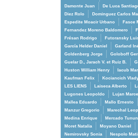
Damonte Juan
De Luca Santiag
Diez Rolo
Dominguez Carlos Ma
Espedite Moacir Urbano
Fasce 
Fernandez Moreno Baldomero
F
Frésan Rodrigo
Futoransky Lui
García Helder Daniel
Garland In
Goldenberg Jorge
Goloboff Ger
Guelar D., Jarach V. et Ruiz B.
G
Huston William Henry
Iacub Mar
Kaufman Felix
Kociancich Vlad
LES LIENS
Laiseca Alberto
L
Lugones Leopoldo
Lujan Marce
Mallea Eduardo
Mallo Ernesto
Manzur Gregorio
Marechal Leo
Medina Enrique
Mercado Tunun
Moret Natalia
Moyano Daniel
Nemirovsky Sonia
Nespolo Mati