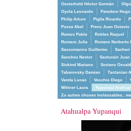
Oesterheld Héctor Germán
Olgu
Oyola Leonardo
Paredero Hugo
Philip Arturo
Piglia Ricardo
P
Posse Abel
Prenz Juan Octavio
Ramos Pablo
Robles Raquel
Romero Julia
Romero Norberto 
Saccomanno Guillermo
Sacheri
Sanchez Nestor
Sasturain Juan
Siskind Mariano
Soriano Osval
Tabarovsky Damian
Tantanian A
Varela Lucas
Vecchio Diego
Wittner Laura
Yupanqui Atahua
Zo autres choses inclassables.. m
Atahualpa Yupanqui