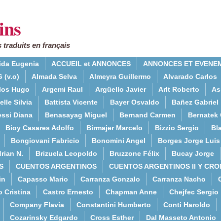
ins
 traduits en français
ida Eugenia
ACCUEIL et ANNONCES
ANNONCES ET EVENE
 (v.o)
Almada Selva
Almeyra Guillermo
Alvarado Carlos
rlos Hugo
Argemi Raul
Argüello Javier
Arlt Roberto
As
lle Silvia
Battista Vicente
Bayer Osvaldo
Bañez Gabriel
essi Diana
Benasayag Miguel
Bernand Carmen
Bernatek 
Bioy Casares Adolfo
Birmajer Marcelo
Bizzio Sergio
Bla
Bongiovani Fabricio
Bonomini Angel
Borges Jorge Luis
rian N.
Brizuela Leopoldo
Bruzzone Félix
Bucay Jorge
S
CUENTOS ARGENTINOS
CUENTOS ARGENTINOS II Y CRO
in
Capasso Mario
Carranza Gonzalo
Carranza Nacho
o Cristina
Castro Ernesto
Chapman Anne
Chejfec Sergio
Company Flavia
Constantini Humberto
Conti Haroldo
Cozarinsky Edgardo
Cross Esther
Dal Masseto Antonio