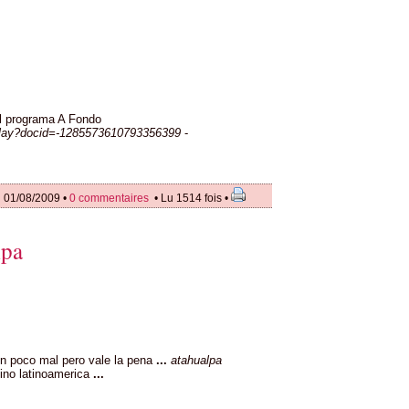
l programa A Fondo
play?docid=-1285573610793356399
-
 01/08/2009 •
0 commentaires
• Lu 1514 fois •
lpa
 un poco mal pero vale la pena
...
atahualpa
tino latinoamerica
...