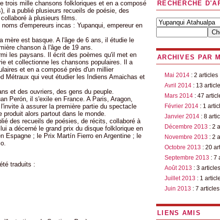
e trois mille chansons folkloriques et en a composé
RECHERCHE D'A
), il a publié plusieurs recueils de poésie, des
 collaboré à plusieurs films.
ux noms d'empereurs incas : Yupanqui, empereur en
a mère est basque. A l'âge de 6 ans, il étudie le
emière chanson à l'âge de 19 ans.
armi les paysans. Il écrit des poèmes qu'il met en
ARCHIVES PAR 
rie et collectionne les chansons populaires. Il a
laires et en a composé près d'un millier
Mai 2014
: 2 articles
ed Métraux qui veut étudier les Indiens Amaichas et
Avril 2014
: 13 articl
sans et des ouvriers, des gens du peuple.
Mars 2014
: 47 articl
an Perón, il s'exile en France. A Paris, Aragon,
 l'invite à assurer la première partie du spectacle
Février 2014
: 1 artic
se produit alors partout dans le monde.
Janvier 2014
: 8 arti
lié des recueils de poésies, de récits, collaboré à
Décembre 2013
: 2 a
ui a décerné le grand prix du disque folklorique en
n Espagne ; le Prix Martín Fierro en Argentine ; le
Novembre 2013
: 2 a
o.
Octobre 2013
: 20 ar
Septembre 2013
: 7 
été traduits :
Août 2013
: 3 article
Juillet 2013
: 1 articl
Juin 2013
: 7 articles
LIENS AMIS