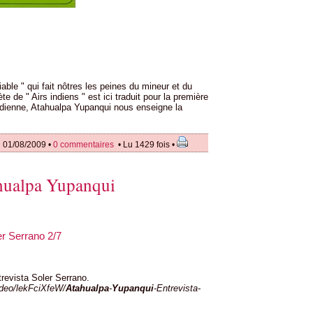
ble " qui fait nôtres les peines du mineur et du
te de " Airs indiens " est ici traduit pour la première
ndienne, Atahualpa Yupanqui nous enseigne la
 01/08/2009 •
0 commentaires
• Lu 1429 fois •
ahualpa Yupanqui
er Serrano 2/7
revista Soler Serrano.
deo/lekFciXfeW/
Atahualpa
-
Yupanqui
-Entrevista-