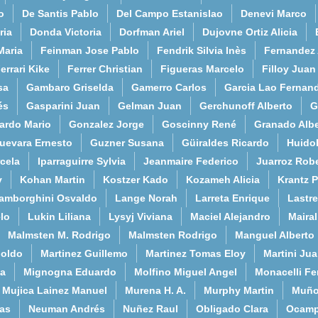
o
De Santis Pablo
Del Campo Estanislao
Denevi Marco
ria
Donda Victoria
Dorfman Ariel
Dujovne Ortiz Alicia
Maria
Feinman Jose Pablo
Fendrik Silvia Inès
Fernandez
errari Kike
Ferrer Christian
Figueras Marcelo
Filloy Juan
sa
Gambaro Griselda
Gamerro Carlos
Garcia Lao Fernan
és
Gasparini Juan
Gelman Juan
Gerchunoff Alberto
G
ardo Mario
Gonzalez Jorge
Goscinny René
Granado Albe
uevara Ernesto
Guzner Susana
Güiraldes Ricardo
Huido
cela
Iparraguirre Sylvia
Jeanmaire Federico
Juarroz Rob
y
Kohan Martin
Kostzer Kado
Kozameh Alicia
Krantz 
amborghini Osvaldo
Lange Norah
Larreta Enrique
Lastre
lo
Lukin Liliana
Lysyj Viviana
Maciel Alejandro
Maira
Malmsten M. Rodrigo
Malmsten Rodrigo
Manguel Alberto
poldo
Martinez Guillemo
Martinez Tomas Eloy
Martini Ju
a
Mignogna Eduardo
Molfino Miguel Angel
Monacelli F
Mujica Lainez Manuel
Murena H. A.
Murphy Martin
Muño
as
Neuman Andrés
Nuñez Raul
Obligado Clara
Ocamp