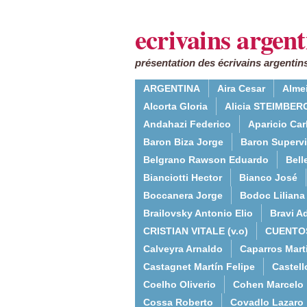
ecrivains argent
présentation des écrivains argentins
ARGENTINA
Aira Cesar
Alme
Alcorta Gloria
Alicia STEIMBERG
Andahazi Federico
Aparicio Ca
Baron Biza Jorge
Baron Supervie
Belgrano Rawson Eduardo
Bell
Bianciotti Hector
Bianco José
Boccanera Jorge
Bodoc Liliana
Brailovsky Antonio Elio
Bravi Ad
CRISTIAN VITALE (v.o)
CUENTO
Calveyra Arnaldo
Caparros Mart
Castagnet Martín Felipe
Castell
Coelho Oliverio
Cohen Marcelo
Cossa Roberto
Covadlo Lazaro