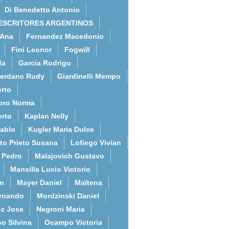
Di Benedetto Antonio
ESCRITORES ARGENTINOS
 Ana
Fernandez Macedonio
Fini Leonor
Fogwill
da
Garcia Rodrigo
erdanc Rudy
Giardinelli Mempo
rto
bro Norma
erto
Kaplan Nelly
Pablo
Kugler Maria Dulce
to Prieto Susana
Lofiego Vivian
l Pedro
Malajovich Gustavo
Mansilla Lucio Victorio
an
Mayer Daniel
Maïtena
ernando
Mordzinski Daniel
z Jose
Negroni Maria
o Silvina
Ocampo Victoria