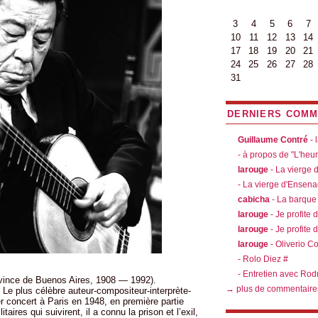
3
4
5
6
7
10
11
12
13
14
17
18
19
20
21
24
25
26
27
28
31
DERNIERS COMM
Guillaume Contré
- 
- à propos de "L'heu
larouge
- La vierge
- La vierge d'Ensen
cabicha
- La barque
larouge
- Je profite 
larouge
- Je profite 
larouge
- Oliverio C
- Rolo Diez #
- Entretien avec Rod
ince de Buenos Aires, 1908 — 1992).
→ plus de commentaire
e plus célèbre auteur-compositeur-interprète-
er concert à Paris en 1948, en première partie
aires qui suivirent, il a connu la prison et l’exil,