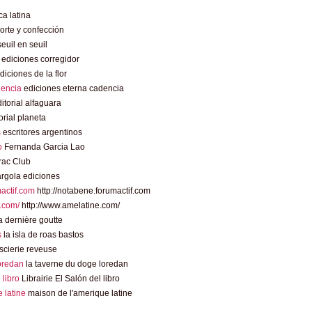
a latina
rte y confección
euil en seuil
ediciones corregidor
diciones de la flor
dencia
ediciones eterna cadencia
itorial alfaguara
orial planeta
s
escritores argentinos
o
Fernanda Garcia Lao
rac Club
rgola ediciones
mactif.com
http://notabene.forumactif.com
.com/
http://www.amelatine.com/
 dernière goutte
s
la isla de roas bastos
scierie reveuse
loredan
la taverne du doge loredan
l libro
Librairie El Salón del libro
 latine
maison de l'amerique latine