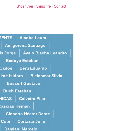
S'identifier
-
S'inscrire
-
Contact
MENTS
Alcoba Laura
Amigorena Santiago
is Jorge
Avalo Blacha Leandro
Bedoya Esteban
Carlos
Berti Eduardo
iste Isidoro
Bleichmar Silvia
Bossert Gustavo
Buch Esteban
NICAS
Calveiro Pilar
Casciari Hernan
Cincotta Héctor Dante
Copi
Cortazar Julio
Damiani Marcelo