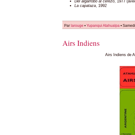
Del algarrobo al cerezo
, 1977 (ave
La capataza
, 1992
Par
larouge
•
Yupanqui Atahualpa
• Samedi
Airs Indiens
Airs Indiens de 