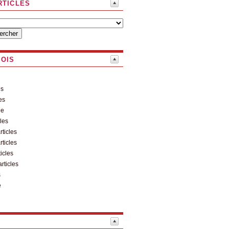
RTICLES
MOIS
es
es
le
cles
rticles
rticles
ticles
articles
s
e