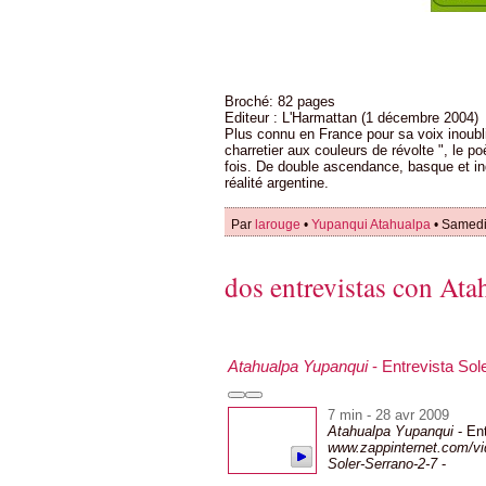
Broché: 82 pages
Editeur : L'Harmattan (1 décembre 2004)
Plus connu en France pour sa voix inoublia
charretier aux couleurs de révolte ", le poè
fois. De double ascendance, basque et i
réalité argentine.
Par
larouge
•
Yupanqui Atahualpa
• Samedi
dos entrevistas con At
Atahualpa Yupanqui
- Entrevista Sol
7 min - 28 avr 2009
Atahualpa Yupanqui
- Ent
www.zappinternet.com/vi
Soler-Serrano-2-7
-