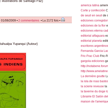
c illustrations de Santiago Paz)
america latina
americ
Corte y confección
Co
de seuil en seuil
de s
ediciones corregidor
 01/08/2009 •
2 commentaires
• Lu 2172 fois •
ediciones de la flor
e
ediciones eterna ca
editorial alfaguara
ed
editorial planeta
edit
Atahualpa Yupanqui (Auteur)
escritores argentino
Fernanda Garcia La
Fric-Frac Club
Fric-F
gargola ediciones
ga
http://notabene.foru
http://www.amelatine
La dernière goutte
La
la isla de roas basto
la scierie reveuse
la 
la taverne du doge 
Librairie El Salón de
maison de l'amerique