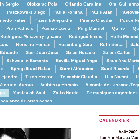
in Sergio
Oloixarac Pola
Orlando Carolina
Orsi Guillerm
Paszkowski Diego
Paula Romina
Pauls Alan
Pavlovs
inedo Rafael
Pizarnik Alejandra
Piñeiro Claudia
Ponce N
Pron Patricio
Puenzo Lucia
Puig Manuel
Quino
Qu
Rodriguez Minaverry Ignacio
Rodrigué Emilio
Roffé Merced
Luis
Ronsino Hernan
Rosenberg Sara
Roth Berta
Sab
 Eduardo
Saer Juan Jose
Salas Horacio
Salem Carlos
Schweblin Samanta
Sevilla Miguel Angel
Shua Ana Mari
do
Spregelburd Rafael
Storni Alfonsina
Sued Ricardo
lejandro
Tizon Hector
Tolcachir Claudio
Ulla Noemi
U
Venturini Aurora
Verbitsky Horacio
Vicomte de Lascano-Teg
lpa
Yurkievich Saul
Zalko Nardo
Ze musiques argentines
escolanza de otras cosas
CALENDRIER
Août 2009
Lun
Mar
Mer
Jeu
Ven