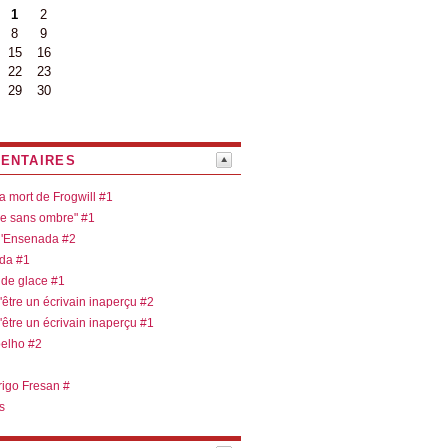
1
2
8
9
15
16
22
23
29
30
ENTAIRES
la mort de Frogwill #1
re sans ombre" #1
 d'Ensenada #2
ada #1
 de glace #1
d'être un écrivain inaperçu #2
d'être un écrivain inaperçu #1
oelho #2
rigo Fresan #
s