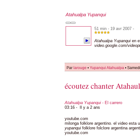
Atahualpa Yupanqui
51 min - 19 avr 2007 -
Atahualpa Yupanqui
en e
video.google.com/video
Par
larouge
•
Yupanqui Atahualpa
• Samedi
écoutez chanter Atahau
Atahualpa Yupanqui
- El carrero
03:16 -
Il y a 2 ans
youtube.com
milonga folklore argentino. el video esta
yupanqui
folklore folclore argentina argen
youtube.com