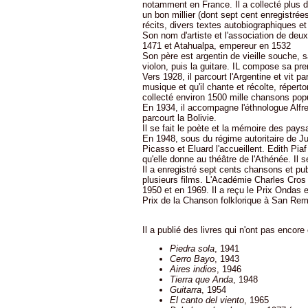
notamment en France. Il a collecté plus d
un bon millier (dont sept cent enregistrées
récits, divers textes autobiographiques et
Son nom d'artiste et l'association de de
1471 et Atahualpa, empereur en 1532
Son père est argentin de vieille souche, s
violon, puis la guitare. IL compose sa pr
Vers 1928, il parcourt l'Argentine et vit p
musique et qu'il chante et récolte, réperto
collecté environ 1500 mille chansons popu
En 1934, il accompagne l'éthnologue Alfr
parcourt la Bolivie.
Il se fait le poète et la mémoire des pay
En 1948, sous du régime autoritaire de Ju
Picasso et Eluard l'accueillent. Edith Piaf
qu'elle donne au théâtre de l'Athénée. Il 
Il a enregistré sept cents chansons et pub
plusieurs films. L'Académie Charles Cros l
1950 et en 1969. Il a reçu le Prix Ondas e
Prix de la Chanson folklorique à San Rem
Il a publié des livres qui n'ont pas encore 
Piedra sola
, 1941
Cerro Bayo
, 1943
Aires indios
, 1946
Tierra que Anda
, 1948
Guitarra
, 1954
El canto del viento
, 1965