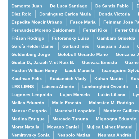
Damonte Juan
De Luca Santiago
De Santis Pablo
D
Diez Rolo
Dominguez Carlos Maria
Donda Victoria
Espedite Moacir Urbano
Fasce Maria
Feinman Jose P
Fernandez Moreno Baldomero
Ferrari Kike
Ferrer Chri
Frésan Rodrigo
Futoransky Luisa
Gambaro Griselda
García Helder Daniel
Garland Inés
Gasparini Juan
Goldenberg Jorge
Goloboff Gerardo Mario
Gonzalez 
Guelar D., Jarach V. et Ruiz B.
Guevara Ernesto
Guzne
Huston William Henry
Iacub Marcela
Iparraguirre Sylvi
Kaufman Felix
Kociancich Vlady
Kohan Martin
Kos
LES LIENS
Laiseca Alberto
Lamborghini Osvaldo
L
Lugones Leopoldo
Lujan Marcelo
Lukin Liliana
Ly
Mallea Eduardo
Mallo Ernesto
Malmsten M. Rodrigo
Manzur Gregorio
Marechal Leopoldo
Martinez Guille
Medina Enrique
Mercado Tununa
Mignogna Eduardo
Moret Natalia
Moyano Daniel
Mujica Lainez Manuel
Nemirovsky Sonia
Nespolo Matias
Neuman Andrés