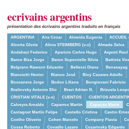
ecrivains argentins
présentation des écrivains argentins traduits en français
ARGENTINA
Aira Cesar
Almeida Eugenia
ACCUEIL 
Alcorta Gloria
Alicia STEIMBERG (v.o)
Almada Selva
Andahazi Federico
Aparicio Carlos Hugo
Argemi Raul
Baron Biza Jorge
Baron Supervielle Silvia
Battista Vic
Belgrano Rawson Eduardo
Bellessi Diana
Benasayag 
Bianciotti Hector
Bianco José
Bioy Casares Adolfo
Boccanera Jorge
Bodoc Liliana
Bongiovani Fabricio
Brailovsky Antonio Elio
Bravi Adrian N.
Brizuela Leop
CRISTIAN VITALE (v.o)
CUENTOS
CUENTOS ARGENTI
Calveyra Arnaldo
Caparros Martin
Capasso Mario
C
Castagnet Martín Felipe
Castello Cristina
Castro Erne
Coelho Oliverio
Cohen Marcelo
Company Flavia
Co
Cossa Roberto
Covadlo Lazaro
Cozarinsky Edgardo