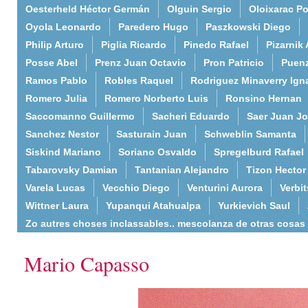
Oesterheld Héctor Germán
Olguin Sergio
Oloixarac Po
Oyola Leonardo
Paredero Hugo
Paszkowski Diego
Philip Arturo
Piglia Ricardo
Pinedo Rafael
Pizarnik 
Posse Abel
Prenz Juan Octavio
Pron Patricio
Puenz
Ramos Pablo
Robles Raquel
Rodriguez Minaverry Ign
Romero Julia
Romero Norberto Luis
Ronsino Hernan
Saccomanno Guillermo
Sacheri Eduardo
Saer Juan J
Sanchez Nestor
Sasturain Juan
Schweblin Samanta
Siskind Mariano
Soriano Osvaldo
Spregelburd Rafael
Tabarovsky Damian
Tantanian Alejandro
Tizon Hector
Varela Lucas
Vecchio Diego
Venturini Aurora
Verbi
Wittner Laura
Yupanqui Atahualpa
Yurkievich Saul
Zo autres choses inclassables.. mescolanza de otras cosas
Mario Capasso