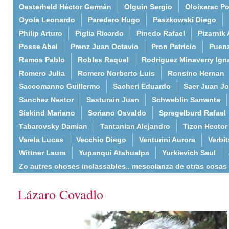
Oesterheld Héctor Germán
Olguin Sergio
Oloixarac Po
Oyola Leonardo
Paredero Hugo
Paszkowski Diego
Philip Arturo
Piglia Ricardo
Pinedo Rafael
Pizarnik 
Posse Abel
Prenz Juan Octavio
Pron Patricio
Puenz
Ramos Pablo
Robles Raquel
Rodriguez Minaverry Ign
Romero Julia
Romero Norberto Luis
Ronsino Hernan
Saccomanno Guillermo
Sacheri Eduardo
Saer Juan J
Sanchez Nestor
Sasturain Juan
Schweblin Samanta
Siskind Mariano
Soriano Osvaldo
Spregelburd Rafael
Tabarovsky Damian
Tantanian Alejandro
Tizon Hector
Varela Lucas
Vecchio Diego
Venturini Aurora
Verbi
Wittner Laura
Yupanqui Atahualpa
Yurkievich Saul
Zo autres choses inclassables.. mescolanza de otras cosas
Lázaro Covadlo