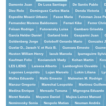
Damonte Juan
De Luca Santiago
De Santis Pablo
D
Diez Rolo
Dominguez Carlos Maria
Donda Victoria
Espedite Moacir Urbano
Fasce Maria
Feinman Jose P
Fernandez Moreno Baldomero
Ferrari Kike
Ferrer Chri
Frésan Rodrigo
Futoransky Luisa
Gambaro Griselda
García Helder Daniel
Garland Inés
Gasparini Juan
Goldenberg Jorge
Goloboff Gerardo Mario
Gonzalez 
Guelar D., Jarach V. et Ruiz B.
Guevara Ernesto
Guzne
Huston William Henry
Iacub Marcela
Iparraguirre Sylvi
Kaufman Felix
Kociancich Vlady
Kohan Martin
Kos
LES LIENS
Laiseca Alberto
Lamborghini Osvaldo
L
Lugones Leopoldo
Lujan Marcelo
Lukin Liliana
Ly
Mallea Eduardo
Mallo Ernesto
Malmsten M. Rodrigo
Manzur Gregorio
Marechal Leopoldo
Martinez Guille
Medina Enrique
Mercado Tununa
Mignogna Eduardo
Moret Natalia
Moyano Daniel
Mujica Lainez Manuel
Nemirovsky Sonia
Nespolo Matias
Neuman Andrés