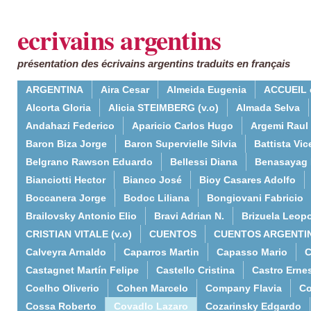
ecrivains argentins
présentation des écrivains argentins traduits en français
ARGENTINA
Aira Cesar
Almeida Eugenia
ACCUEIL 
Alcorta Gloria
Alicia STEIMBERG (v.o)
Almada Selva
Andahazi Federico
Aparicio Carlos Hugo
Argemi Raul
Baron Biza Jorge
Baron Supervielle Silvia
Battista Vic
Belgrano Rawson Eduardo
Bellessi Diana
Benasayag 
Bianciotti Hector
Bianco José
Bioy Casares Adolfo
Boccanera Jorge
Bodoc Liliana
Bongiovani Fabricio
Brailovsky Antonio Elio
Bravi Adrian N.
Brizuela Leop
CRISTIAN VITALE (v.o)
CUENTOS
CUENTOS ARGENTI
Calveyra Arnaldo
Caparros Martin
Capasso Mario
C
Castagnet Martín Felipe
Castello Cristina
Castro Erne
Coelho Oliverio
Cohen Marcelo
Company Flavia
Co
Cossa Roberto
Covadlo Lazaro
Cozarinsky Edgardo