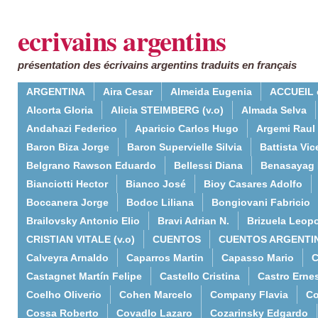
ecrivains argentins
présentation des écrivains argentins traduits en français
ARGENTINA
Aira Cesar
Almeida Eugenia
ACCUEIL 
Alcorta Gloria
Alicia STEIMBERG (v.o)
Almada Selva
Andahazi Federico
Aparicio Carlos Hugo
Argemi Raul
Baron Biza Jorge
Baron Supervielle Silvia
Battista Vic
Belgrano Rawson Eduardo
Bellessi Diana
Benasayag 
Bianciotti Hector
Bianco José
Bioy Casares Adolfo
Boccanera Jorge
Bodoc Liliana
Bongiovani Fabricio
Brailovsky Antonio Elio
Bravi Adrian N.
Brizuela Leop
CRISTIAN VITALE (v.o)
CUENTOS
CUENTOS ARGENTI
Calveyra Arnaldo
Caparros Martin
Capasso Mario
C
Castagnet Martín Felipe
Castello Cristina
Castro Erne
Coelho Oliverio
Cohen Marcelo
Company Flavia
Co
Cossa Roberto
Covadlo Lazaro
Cozarinsky Edgardo