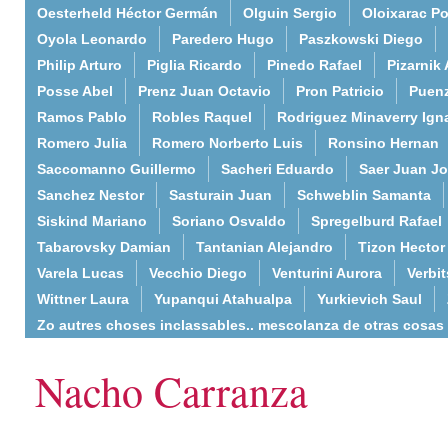
Oesterheld Héctor Germán
Olguin Sergio
Oloixarac Po
Oyola Leonardo
Paredero Hugo
Paszkowski Diego
Philip Arturo
Piglia Ricardo
Pinedo Rafael
Pizarnik 
Posse Abel
Prenz Juan Octavio
Pron Patricio
Puenz
Ramos Pablo
Robles Raquel
Rodriguez Minaverry Ign
Romero Julia
Romero Norberto Luis
Ronsino Hernan
Saccomanno Guillermo
Sacheri Eduardo
Saer Juan J
Sanchez Nestor
Sasturain Juan
Schweblin Samanta
Siskind Mariano
Soriano Osvaldo
Spregelburd Rafael
Tabarovsky Damian
Tantanian Alejandro
Tizon Hector
Varela Lucas
Vecchio Diego
Venturini Aurora
Verbi
Wittner Laura
Yupanqui Atahualpa
Yurkievich Saul
Zo autres choses inclassables.. mescolanza de otras cosas
Nacho Carranza