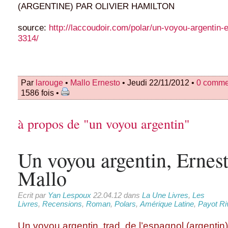
(ARGENTINE) PAR OLIVIER HAMILTON
source:
http://laccoudoir.com/polar/un-voyou-argentin-
3314/
Par
larouge
•
Mallo Ernesto
• Jeudi 22/11/2012 •
0 comme
1586 fois •
à propos de "un voyou argentin"
Un voyou argentin, Ernes
Mallo
Ecrit par
Yan Lespoux
22.04.12 dans
La Une Livres
,
Les
Livres
,
Recensions
,
Roman
,
Polars
,
Amérique Latine
,
Payot R
Un voyou argentin, trad. de l’espagnol (argentin)