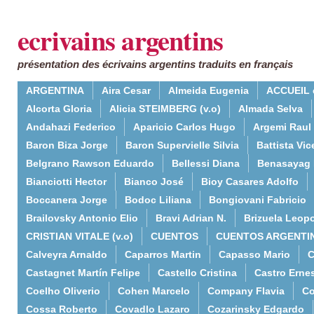
ecrivains argentins
présentation des écrivains argentins traduits en français
ARGENTINA
Aira Cesar
Almeida Eugenia
ACCUEIL 
Alcorta Gloria
Alicia STEIMBERG (v.o)
Almada Selva
Andahazi Federico
Aparicio Carlos Hugo
Argemi Raul
Baron Biza Jorge
Baron Supervielle Silvia
Battista Vic
Belgrano Rawson Eduardo
Bellessi Diana
Benasayag 
Bianciotti Hector
Bianco José
Bioy Casares Adolfo
Boccanera Jorge
Bodoc Liliana
Bongiovani Fabricio
Brailovsky Antonio Elio
Bravi Adrian N.
Brizuela Leop
CRISTIAN VITALE (v.o)
CUENTOS
CUENTOS ARGENTI
Calveyra Arnaldo
Caparros Martin
Capasso Mario
C
Castagnet Martín Felipe
Castello Cristina
Castro Erne
Coelho Oliverio
Cohen Marcelo
Company Flavia
Co
Cossa Roberto
Covadlo Lazaro
Cozarinsky Edgardo