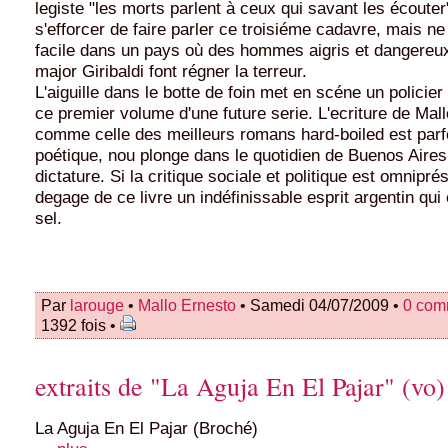
legiste "les morts parlent à ceux qui savant les écoute
s'efforcer de faire parler ce troisiéme cadavre, mais n
facile dans un pays où des hommes aigris et dangere
major Giribaldi font régner la terreur.
L'aiguille dans le botte de foin met en scéne un policie
ce premier volume d'une future serie. L'ecriture de Mal
comme celle des meilleurs romans hard-boiled est par
poétique, nou plonge dans le quotidien de Buenos Aires
dictature. Si la critique sociale et politique est omniprés
degage de ce livre un indéfinissable esprit argentin qui e
sel.
Par
larouge
•
Mallo Ernesto
• Samedi 04/07/2009 •
0 com
1392 fois •
extraits de "La Aguja En El Pajar" (vo)
La Aguja En El Pajar (Broché)