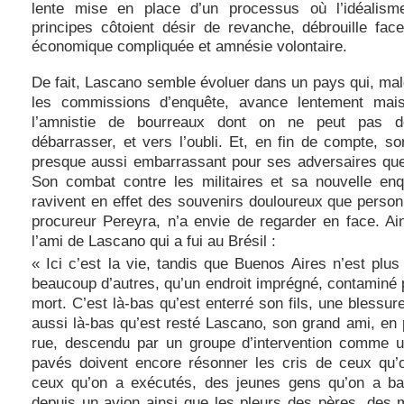
lente mise en place d’un processus où l’idéalism
principes côtoient désir de revanche, débrouille fac
économique compliquée et amnésie volontaire.
De fait, Lascano semble évoluer dans un pays qui, mal
les commissions d’enquête, avance lentement mai
l’amnistie de bourreaux dont on ne peut pas dé
débarrasser, et vers l’oubli. Et, en fin de compte, so
presque aussi embarrassant pour ses adversaires que 
Son combat contre les militaires et sa nouvelle enq
ravivent en effet des souvenirs douloureux que personn
procureur Pereyra, n’a envie de regarder en face. Ai
l’ami de Lascano qui a fui au Brésil :
« Ici c’est la vie, tandis que Buenos Aires n’est plus 
beaucoup d’autres, qu’un endroit imprégné, contaminé pa
mort. C’est là-bas qu’est enterré son fils, une blessur
aussi là-bas qu’est resté Lascano, son grand ami, en p
rue, descendu par un groupe d’intervention comme u
pavés doivent encore résonner les cris de ceux qu’o
ceux qu’on a exécutés, des jeunes gens qu’on a ba
depuis un avion ainsi que les pleurs des pères, des 