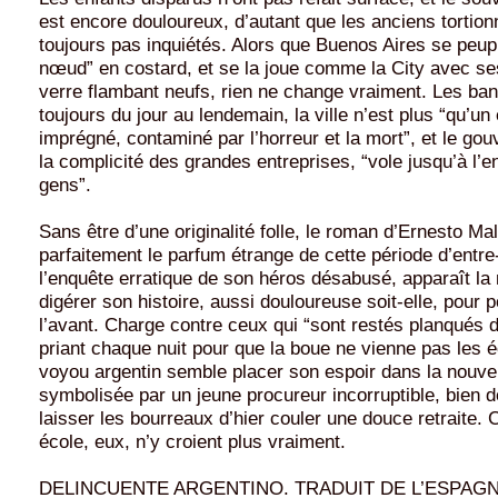
est encore douloureux, d’autant que les anciens tortion
toujours pas inquiétés. Alors que Buenos Aires se peup
nœud” en costard, et se la joue comme la City avec s
verre flambant neufs, rien ne change vraiment. Les ba
toujours du jour au lendemain, la ville n’est plus “qu’un 
imprégné, contaminé par l’horreur et la mort”, et le go
la complicité des grandes entreprises, “vole jusqu’à l’e
gens”.
Sans être d’une originalité folle, le roman d’Ernesto Mal
parfaitement le parfum étrange de cette période d’entre
l’enquête erratique de son héros désabusé, apparaît la
digérer son histoire, aussi douloureuse soit-elle, pour p
l’avant. Charge contre ceux qui “sont restés planqués d
priant chaque nuit pour que la boue ne vienne pas les 
voyou argentin semble placer son espoir dans la nouvel
symbolisée par un jeune procureur incorruptible, bien 
laisser les bourreaux d’hier couler une douce retraite. C
école, eux, n’y croient plus vraiment.
DELINCUENTE ARGENTINO. TRADUIT DE L’ESPAG