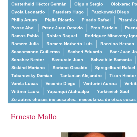
Oesterheld Héctor Germán
Olguin Sergio
Oloixarac Po
Oyola Leonardo
Paredero Hugo
Paszkowski Diego
Philip Arturo
Piglia Ricardo
Pinedo Rafael
Pizarnik 
Posse Abel
Prenz Juan Octavio
Pron Patricio
Puenz
Ramos Pablo
Robles Raquel
Rodriguez Minaverry Ign
Romero Julia
Romero Norberto Luis
Ronsino Hernan
Saccomanno Guillermo
Sacheri Eduardo
Saer Juan J
Sanchez Nestor
Sasturain Juan
Schweblin Samanta
Siskind Mariano
Soriano Osvaldo
Spregelburd Rafael
Tabarovsky Damian
Tantanian Alejandro
Tizon Hector
Varela Lucas
Vecchio Diego
Venturini Aurora
Verbi
Wittner Laura
Yupanqui Atahualpa
Yurkievich Saul
Zo autres choses inclassables.. mescolanza de otras cosas
Ernesto Mallo