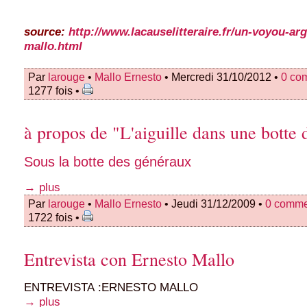
source:
http://www.lacauselitteraire.fr/un-voyou-ar
mallo.html
Par
larouge
•
Mallo Ernesto
• Mercredi 31/10/2012 •
0 co
1277 fois •
à propos de "L'aiguille dans une botte 
Sous la botte des généraux
→ plus
Par
larouge
•
Mallo Ernesto
• Jeudi 31/12/2009 •
0 comme
1722 fois •
Entrevista con Ernesto Mallo
ENTREVISTA :ERNESTO MALLO
→ plus