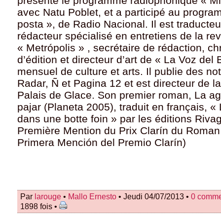
présenté le programme radiophonique « Mi
avec Natu Poblet, et a participé au progr
posta », de Radio Nacional. Il est traducteur
rédacteur spécialisé en entretiens de la re
« Metrópolis » , secrétaire de rédaction, ch
d’édition et directeur d’art de «
La Voz
del B
mensuel de culture et arts. Il publie des n
Radar, Ñ et Pagina 12 et est directeur de
l
Palais de Glace. Son premier roman, La ag
pajar (Planeta 2005), traduit en français, « L
dans une botte foin » par les éditions Riva
Première
Mention
du Prix Clarín du Roman
Primera Mención del Premio Clarín)
Par
larouge
•
Mallo Ernesto
• Jeudi 04/07/2013 •
0 comme
1898 fois •