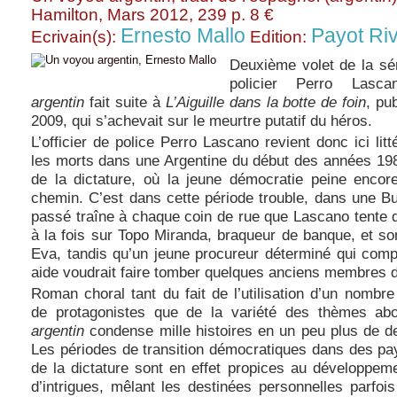
Hamilton, Mars 2012, 239 p. 8 €
Ernesto Mallo
Payot Ri
Ecrivain(s):
Edition:
Deuxième volet de la sé
policier Perro Lasc
argentin
fait suite à
L’Aiguille dans la botte de foin
, pu
2009, qui s’achevait sur le meurtre putatif du héros.
L’officier de police Perro Lascano revient donc ici lit
les morts dans une Argentine du début des années 198
de la dictature, où la jeune démocratie peine encor
chemin. C’est dans cette période trouble, dans une B
passé traîne à chaque coin de rue que Lascano tente 
à la fois sur Topo Miranda, braqueur de banque, et s
Eva, tandis qu’un jeune procureur déterminé qui comp
aide voudrait faire tomber quelques anciens membres de
Roman choral tant du fait de l’utilisation d’un nombr
de protagonistes que de la variété des thèmes ab
argentin
condense mille histoires en un peu plus de d
Les périodes de transition démocratiques dans des pay
de la dictature sont en effet propices au développem
d’intrigues, mêlant les destinées personnelles parfois