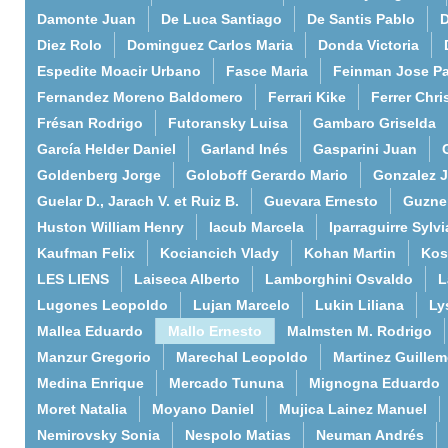
Damonte Juan
De Luca Santiago
De Santis Pablo
D
Diez Rolo
Dominguez Carlos Maria
Donda Victoria
Espedite Moacir Urbano
Fasce Maria
Feinman Jose P
Fernandez Moreno Baldomero
Ferrari Kike
Ferrer Chri
Frésan Rodrigo
Futoransky Luisa
Gambaro Griselda
García Helder Daniel
Garland Inés
Gasparini Juan
Goldenberg Jorge
Goloboff Gerardo Mario
Gonzalez 
Guelar D., Jarach V. et Ruiz B.
Guevara Ernesto
Guzne
Huston William Henry
Iacub Marcela
Iparraguirre Sylvi
Kaufman Felix
Kociancich Vlady
Kohan Martin
Kos
LES LIENS
Laiseca Alberto
Lamborghini Osvaldo
L
Lugones Leopoldo
Lujan Marcelo
Lukin Liliana
Ly
Mallea Eduardo
Mallo Ernesto
Malmsten M. Rodrigo
Manzur Gregorio
Marechal Leopoldo
Martinez Guille
Medina Enrique
Mercado Tununa
Mignogna Eduardo
Moret Natalia
Moyano Daniel
Mujica Lainez Manuel
Nemirovsky Sonia
Nespolo Matias
Neuman Andrés