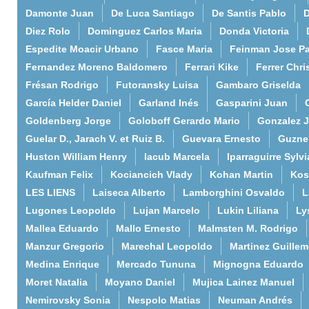
Damonte Juan
De Luca Santiago
De Santis Pablo
D
Diez Rolo
Dominguez Carlos Maria
Donda Victoria
Espedite Moacir Urbano
Fasce Maria
Feinman Jose P
Fernandez Moreno Baldomero
Ferrari Kike
Ferrer Chri
Frésan Rodrigo
Futoransky Luisa
Gambaro Griselda
García Helder Daniel
Garland Inés
Gasparini Juan
Goldenberg Jorge
Goloboff Gerardo Mario
Gonzalez 
Guelar D., Jarach V. et Ruiz B.
Guevara Ernesto
Guzne
Huston William Henry
Iacub Marcela
Iparraguirre Sylvi
Kaufman Felix
Kociancich Vlady
Kohan Martin
Kos
LES LIENS
Laiseca Alberto
Lamborghini Osvaldo
L
Lugones Leopoldo
Lujan Marcelo
Lukin Liliana
Ly
Mallea Eduardo
Mallo Ernesto
Malmsten M. Rodrigo
Manzur Gregorio
Marechal Leopoldo
Martinez Guille
Medina Enrique
Mercado Tununa
Mignogna Eduardo
Moret Natalia
Moyano Daniel
Mujica Lainez Manuel
Nemirovsky Sonia
Nespolo Matias
Neuman Andrés