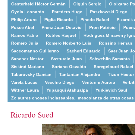
Oesterheld Héctor Germán
Olguin Sergio
Oloixarac Po
Oyola Leonardo
Paredero Hugo
Paszkowski Diego
Philip Arturo
Piglia Ricardo
Pinedo Rafael
Pizarnik 
Posse Abel
Prenz Juan Octavio
Pron Patricio
Puenz
Ramos Pablo
Robles Raquel
Rodriguez Minaverry Ign
Romero Julia
Romero Norberto Luis
Ronsino Hernan
Saccomanno Guillermo
Sacheri Eduardo
Saer Juan J
Sanchez Nestor
Sasturain Juan
Schweblin Samanta
Siskind Mariano
Soriano Osvaldo
Spregelburd Rafael
Tabarovsky Damian
Tantanian Alejandro
Tizon Hector
Varela Lucas
Vecchio Diego
Venturini Aurora
Verbi
Wittner Laura
Yupanqui Atahualpa
Yurkievich Saul
Zo autres choses inclassables.. mescolanza de otras cosas
Ricardo Sued