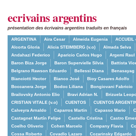
ecrivains argentins
présentation des écrivains argentins traduits en français
ARGENTINA
Aira Cesar
Almeida Eugenia
ACCUEIL 
Alcorta Gloria
Alicia STEIMBERG (v.o)
Almada Selva
Andahazi Federico
Aparicio Carlos Hugo
Argemi Raul
Baron Biza Jorge
Baron Supervielle Silvia
Battista Vic
Belgrano Rawson Eduardo
Bellessi Diana
Benasayag 
Bianciotti Hector
Bianco José
Bioy Casares Adolfo
Boccanera Jorge
Bodoc Liliana
Bongiovani Fabricio
Brailovsky Antonio Elio
Bravi Adrian N.
Brizuela Leop
CRISTIAN VITALE (v.o)
CUENTOS
CUENTOS ARGENTI
Calveyra Arnaldo
Caparros Martin
Capasso Mario
C
Castagnet Martín Felipe
Castello Cristina
Castro Erne
Coelho Oliverio
Cohen Marcelo
Company Flavia
Co
Cossa Roberto
Covadlo Lazaro
Cozarinsky Edgardo