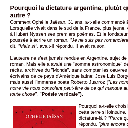
Pourquoi la dictature argentine, plutôt 
autre ?
Comment Ophélie Jaësan, 31 ans, a-t-elle commencé à
Lorsqu'elle vivait dans le sud de la France, plus jeune, 
à Hubert Nyssen ses premiers poèmes. Et le fondateur 
poussée à écrire un roman.
"Je ne suis pas romancière
dit.
"Mais si",
avait-il répondu. Il avait raison.
L'auteure ne s'est jamais rendue en Argentine, sujet d
roman. Mais elle a avalé une "somme astronomique" de
récits, archives du "Monde", sans compter les oeuvres
écrivains de ce pays d'Amérique latine: Jose Luis Borge
mais aussi l'immense poète Roberto Juarroz ("
Les nom
notre vie nous consolent peut-être de ce qui manque a
toute chose",
"Poésie verticale").
Pourquoi a-t-elle choisi
cette terre si lointaine,
dictature-là ?
"Parce q
répondu,
"plus encore 