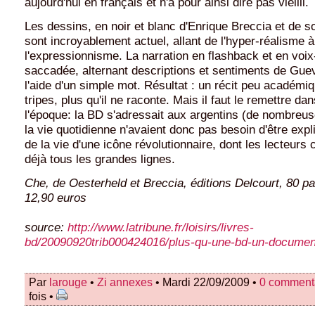
aujourd'hui en français et n'a pour ainsi dire pas vieilli.
Les dessins, en noir et blanc d'Enrique Breccia et de so
sont incroyablement actuel, allant de l'hyper-réalisme à
l'expressionnisme. La narration en flashback et en voix-
saccadée, alternant descriptions et sentiments de Guev
l'aide d'un simple mot. Résultat : un récit peu académi
tripes, plus qu'il ne raconte. Mais il faut le remettre da
l'époque: la BD s'adressait aux argentins (de nombreu
la vie quotidienne n'avaient donc pas besoin d'être explic
de la vie d'une icône révolutionnaire, dont les lecteurs
déjà tous les grandes lignes.
Che, de Oesterheld et Breccia, éditions Delcourt, 80 pa
12,90 euros
source:
http://www.latribune.fr/loisirs/livres-
bd/20090920trib000424016/plus-qu-une-bd-un-document
Par
larouge
•
Zi annexes
• Mardi 22/09/2009 •
0 comment
fois •