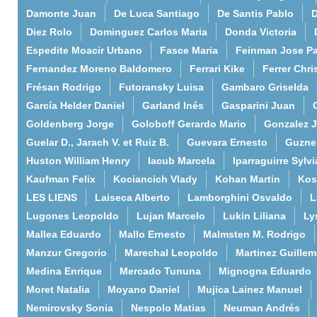
Damonte Juan
De Luca Santiago
De Santis Pablo
D
Diez Rolo
Dominguez Carlos Maria
Donda Victoria
Espedite Moacir Urbano
Fasce Maria
Feinman Jose P
Fernandez Moreno Baldomero
Ferrari Kike
Ferrer Chri
Frésan Rodrigo
Futoransky Luisa
Gambaro Griselda
García Helder Daniel
Garland Inés
Gasparini Juan
Goldenberg Jorge
Goloboff Gerardo Mario
Gonzalez 
Guelar D., Jarach V. et Ruiz B.
Guevara Ernesto
Guzne
Huston William Henry
Iacub Marcela
Iparraguirre Sylvi
Kaufman Felix
Kociancich Vlady
Kohan Martin
Kos
LES LIENS
Laiseca Alberto
Lamborghini Osvaldo
L
Lugones Leopoldo
Lujan Marcelo
Lukin Liliana
Ly
Mallea Eduardo
Mallo Ernesto
Malmsten M. Rodrigo
Manzur Gregorio
Marechal Leopoldo
Martinez Guille
Medina Enrique
Mercado Tununa
Mignogna Eduardo
Moret Natalia
Moyano Daniel
Mujica Lainez Manuel
Nemirovsky Sonia
Nespolo Matias
Neuman Andrés