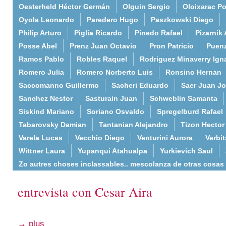
Oesterheld Héctor Germán
Olguin Sergio
Oloixarac Po
Oyola Leonardo
Paredero Hugo
Paszkowski Diego
Philip Arturo
Piglia Ricardo
Pinedo Rafael
Pizarnik 
Posse Abel
Prenz Juan Octavio
Pron Patricio
Puenz
Ramos Pablo
Robles Raquel
Rodriguez Minaverry Ign
Romero Julia
Romero Norberto Luis
Ronsino Hernan
Saccomanno Guillermo
Sacheri Eduardo
Saer Juan J
Sanchez Nestor
Sasturain Juan
Schweblin Samanta
Siskind Mariano
Soriano Osvaldo
Spregelburd Rafael
Tabarovsky Damian
Tantanian Alejandro
Tizon Hector
Varela Lucas
Vecchio Diego
Venturini Aurora
Verbi
Wittner Laura
Yupanqui Atahualpa
Yurkievich Saul
Zo autres choses inclassables.. mescolanza de otras cosas
entrevista con Cesar Aira
→ plus