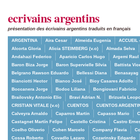
ecrivains argentins
présentation des écrivains argentins traduits en français
ARGENTINA
Aira Cesar
Almeida Eugenia
ACCUEIL 
Alcorta Gloria
Alicia STEIMBERG (v.o)
Almada Selva
Andahazi Federico
Aparicio Carlos Hugo
Argemi Raul
Baron Biza Jorge
Baron Supervielle Silvia
Battista Vic
Belgrano Rawson Eduardo
Bellessi Diana
Benasayag 
Bianciotti Hector
Bianco José
Bioy Casares Adolfo
Boccanera Jorge
Bodoc Liliana
Bongiovani Fabricio
Brailovsky Antonio Elio
Bravi Adrian N.
Brizuela Leop
CRISTIAN VITALE (v.o)
CUENTOS
CUENTOS ARGENTI
Calveyra Arnaldo
Caparros Martin
Capasso Mario
C
Castagnet Martín Felipe
Castello Cristina
Castro Erne
Coelho Oliverio
Cohen Marcelo
Company Flavia
Co
Cossa Roberto
Covadlo Lazaro
Cozarinsky Edgardo