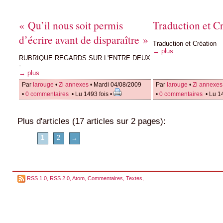
« Qu’il nous soit permis
Traduction et C
d’écrire avant de disparaître »
Traduction et Création
→ plus
RUBRIQUE REGARDS SUR L'ENTRE DEUX
-
→ plus
Par
larouge
•
Zi annexes
• Mardi 04/08/2009
Par
larouge
•
Zi annexes
•
0 commentaires
• Lu 1493 fois •
•
0 commentaires
• Lu 1
Plus d'articles (17 articles sur 2 pages):
1
2
→
RSS 1.0
,
RSS 2.0
,
Atom
,
Commentaires
,
Textes
,