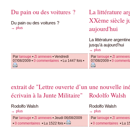
Du pain ou des voitures ?
La littérature a
XXème siècle j
Du pain ou des voitures ?
aujourd'hui
→ plus
La littérature argent
jusqu'à aujourd'hui
→ plus
Par
larouge
•
Zi annexes
• Vendredi
Par
larouge
•
Zi annexes
07/08/2009 •
0 commentaires
• Lu 1447 fois •
07/08/2009 •
0 comment
extrait de "Lettre ouverte d’un
une nouvelle in
écrivain à la Junte Militaire"
Rodolfo Walsh
Rodolfo Walsh
Rodolfo Walsh
→ plus
→ plus
Par
larouge
•
Zi annexes
• Jeudi 06/08/2009
Par
larouge
•
Zi annexes
•
0 commentaires
• Lu 1522 fois •
•
0 commentaires
• Lu 1