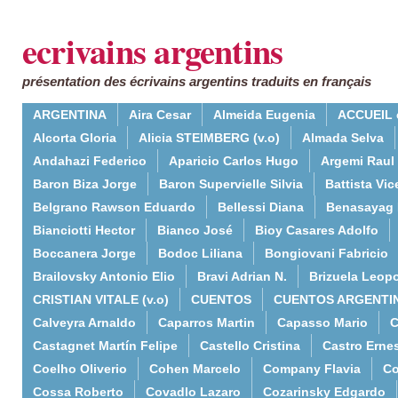
ecrivains argentins
présentation des écrivains argentins traduits en français
ARGENTINA
Aira Cesar
Almeida Eugenia
ACCUEIL 
Alcorta Gloria
Alicia STEIMBERG (v.o)
Almada Selva
Andahazi Federico
Aparicio Carlos Hugo
Argemi Raul
Baron Biza Jorge
Baron Supervielle Silvia
Battista Vic
Belgrano Rawson Eduardo
Bellessi Diana
Benasayag 
Bianciotti Hector
Bianco José
Bioy Casares Adolfo
Boccanera Jorge
Bodoc Liliana
Bongiovani Fabricio
Brailovsky Antonio Elio
Bravi Adrian N.
Brizuela Leop
CRISTIAN VITALE (v.o)
CUENTOS
CUENTOS ARGENTI
Calveyra Arnaldo
Caparros Martin
Capasso Mario
C
Castagnet Martín Felipe
Castello Cristina
Castro Erne
Coelho Oliverio
Cohen Marcelo
Company Flavia
Co
Cossa Roberto
Covadlo Lazaro
Cozarinsky Edgardo