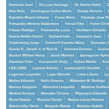
Damonte Juan
De Luca Santiago
De Santis Pablo
D
Diez Rolo
Dominguez Carlos Maria
Donda Victoria
Espedite Moacir Urbano
Fasce Maria
Feinman Jose P
Fernandez Moreno Baldomero
Ferrari Kike
Ferrer Chri
Frésan Rodrigo
Futoransky Luisa
Gambaro Griselda
García Helder Daniel
Garland Inés
Gasparini Juan
Goldenberg Jorge
Goloboff Gerardo Mario
Gonzalez 
Guelar D., Jarach V. et Ruiz B.
Guevara Ernesto
Guzne
Huston William Henry
Iacub Marcela
Iparraguirre Sylvi
Kaufman Felix
Kociancich Vlady
Kohan Martin
Kos
LES LIENS
Laiseca Alberto
Lamborghini Osvaldo
L
Lugones Leopoldo
Lujan Marcelo
Lukin Liliana
Ly
Mallea Eduardo
Mallo Ernesto
Malmsten M. Rodrigo
Manzur Gregorio
Marechal Leopoldo
Martinez Guille
Medina Enrique
Mercado Tununa
Mignogna Eduardo
Moret Natalia
Moyano Daniel
Mujica Lainez Manuel
Nemirovsky Sonia
Nespolo Matias
Neuman Andrés