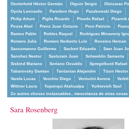
Oesterheld Héctor Germán
Olguin Sergio
Oloixarac Po
Oyola Leonardo
Paredero Hugo
Paszkowski Diego
Philip Arturo
Piglia Ricardo
Pinedo Rafael
Pizarnik 
Posse Abel
Prenz Juan Octavio
Pron Patricio
Puenz
Ramos Pablo
Robles Raquel
Rodriguez Minaverry Ign
Romero Julia
Romero Norberto Luis
Ronsino Hernan
Saccomanno Guillermo
Sacheri Eduardo
Saer Juan J
Sanchez Nestor
Sasturain Juan
Schweblin Samanta
Siskind Mariano
Soriano Osvaldo
Spregelburd Rafael
Tabarovsky Damian
Tantanian Alejandro
Tizon Hector
Varela Lucas
Vecchio Diego
Venturini Aurora
Verbi
Wittner Laura
Yupanqui Atahualpa
Yurkievich Saul
Zo autres choses inclassables.. mescolanza de otras cosas
Sara Rosenberg