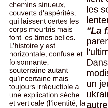
chemins sinueux,
les s
couverts d’aspérités,
lente
qui laissent certes les
corps meurtris mais
"La 
font les âmes belles.
pare
L’histoire y est
l'ult
horizontale, confuse et
Dans 
foisonnante,
souterraine autant
modi
qu’incertaine mais
un je
toujours irréductible à
ukra
une explication sèche
et verticale (l’identité, la
autre