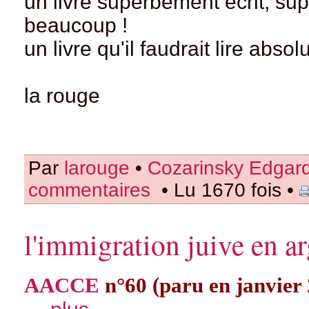
un livre superbement écrit, su
beaucoup !
un livre qu'il faudrait lire absol
la rouge
Par
larouge
•
Cozarinsky Edgar
commentaires
• Lu 1670 fois •
l'immigration juive en a
AACCE
n°60 (paru en janvier