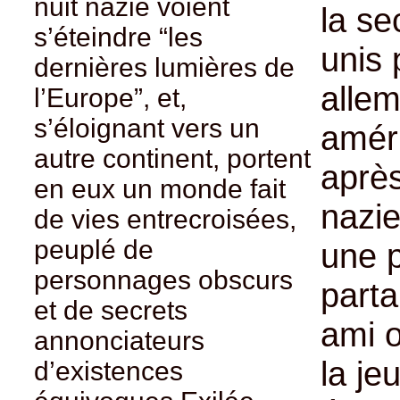
nuit nazie voient
la s
s’éteindre “les
unis 
dernières lumières de
alle
l’Europe”, et,
s’éloignant vers un
améri
autre continent, portent
après
en eux un monde fait
nazie
de vies entrecroisées,
peuplé de
une 
personnages obscurs
parta
et de secrets
ami o
annonciateurs
la j
d’existences