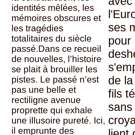
avec 
identités mêlées, les
l'Eur
mémoires obscures et
ses m
les tragédies
totalitaires du siècle
pour 
passé.Dans ce recueil
deshé
de nouvelles, l’histoire
s'emp
se plait à brouiller les
de la
pistes. Le passé n’est
pas une belle et
fils 
rectiligne avenue
sans 
proprette qui exhale
croya
une illusoire pureté. Ici,
il emprunte des
lient