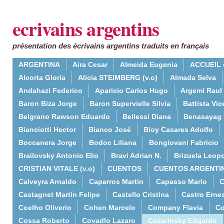
ecrivains argentins
présentation des écrivains argentins traduits en français
ARGENTINA
Aira Cesar
Almeida Eugenia
ACCUEIL 
Alcorta Gloria
Alicia STEIMBERG (v.o)
Almada Selva
Andahazi Federico
Aparicio Carlos Hugo
Argemi Raul
Baron Biza Jorge
Baron Supervielle Silvia
Battista Vic
Belgrano Rawson Eduardo
Bellessi Diana
Benasayag 
Bianciotti Hector
Bianco José
Bioy Casares Adolfo
Boccanera Jorge
Bodoc Liliana
Bongiovani Fabricio
Brailovsky Antonio Elio
Bravi Adrian N.
Brizuela Leop
CRISTIAN VITALE (v.o)
CUENTOS
CUENTOS ARGENTI
Calveyra Arnaldo
Caparros Martin
Capasso Mario
C
Castagnet Martín Felipe
Castello Cristina
Castro Erne
Coelho Oliverio
Cohen Marcelo
Company Flavia
Co
Cossa Roberto
Covadlo Lazaro
Cozarinsky Edgardo