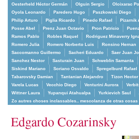
Oesterheld Héctor Germán
Olguin Sergio
Oloixarac Po
Oyola Leonardo
Paredero Hugo
Paszkowski Diego
Philip Arturo
Piglia Ricardo
Pinedo Rafael
Pizarnik 
Posse Abel
Prenz Juan Octavio
Pron Patricio
Puenz
Ramos Pablo
Robles Raquel
Rodriguez Minaverry Ign
Romero Julia
Romero Norberto Luis
Ronsino Hernan
Saccomanno Guillermo
Sacheri Eduardo
Saer Juan J
Sanchez Nestor
Sasturain Juan
Schweblin Samanta
Siskind Mariano
Soriano Osvaldo
Spregelburd Rafael
Tabarovsky Damian
Tantanian Alejandro
Tizon Hector
Varela Lucas
Vecchio Diego
Venturini Aurora
Verbi
Wittner Laura
Yupanqui Atahualpa
Yurkievich Saul
Zo autres choses inclassables.. mescolanza de otras cosas
Edgardo Cozarinsky