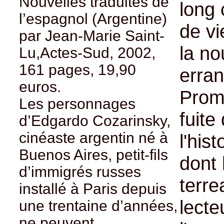
Nouvelles traduites de
long 
l’espagnol (Argentine)
de vi
par Jean-Marie Saint-
la no
Lu,Actes-Sud, 2002,
161 pages, 19,90
erran
euros.
Promi
Les personnages
fuite
d’Edgardo Cozarinsky,
cinéaste argentin né à
l'his
Buenos Aires, petit-fils
dont 
d’immigrés russes
terre
installé à Paris depuis
lecte
une trentaine d’années,
ne peuvent