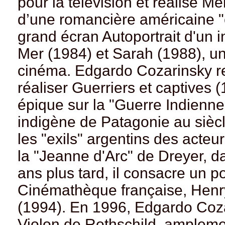
pour la télévision et réalise M
d’une romancière américaine "e
grand écran Autoportrait d'un 
Mer (1984) et Sarah (1988), u
cinéma. Edgardo Cozarinsky re
réaliser Guerriers et captives
épique sur la "Guerre Indienne
indigène de Patagonie au siècle
les "exils" argentins des acteu
la "Jeanne d'Arc" de Dreyer, 
ans plus tard, il consacre un po
Cinémathèque française, Henry
(1994). En 1996, Edgardo Coza
Violon de Rothschild, amplement