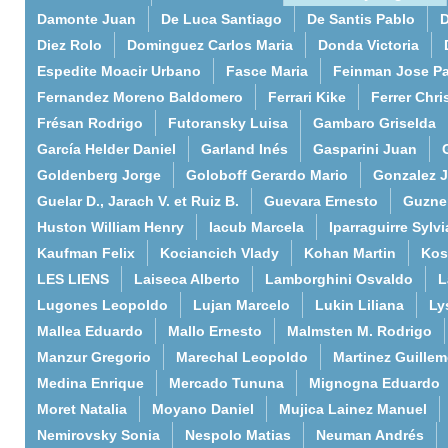
Damonte Juan
De Luca Santiago
De Santis Pablo
D
Diez Rolo
Dominguez Carlos Maria
Donda Victoria
Espedite Moacir Urbano
Fasce Maria
Feinman Jose P
Fernandez Moreno Baldomero
Ferrari Kike
Ferrer Chri
Frésan Rodrigo
Futoransky Luisa
Gambaro Griselda
García Helder Daniel
Garland Inés
Gasparini Juan
Goldenberg Jorge
Goloboff Gerardo Mario
Gonzalez 
Guelar D., Jarach V. et Ruiz B.
Guevara Ernesto
Guzne
Huston William Henry
Iacub Marcela
Iparraguirre Sylvi
Kaufman Felix
Kociancich Vlady
Kohan Martin
Kos
LES LIENS
Laiseca Alberto
Lamborghini Osvaldo
L
Lugones Leopoldo
Lujan Marcelo
Lukin Liliana
Ly
Mallea Eduardo
Mallo Ernesto
Malmsten M. Rodrigo
Manzur Gregorio
Marechal Leopoldo
Martinez Guille
Medina Enrique
Mercado Tununa
Mignogna Eduardo
Moret Natalia
Moyano Daniel
Mujica Lainez Manuel
Nemirovsky Sonia
Nespolo Matias
Neuman Andrés