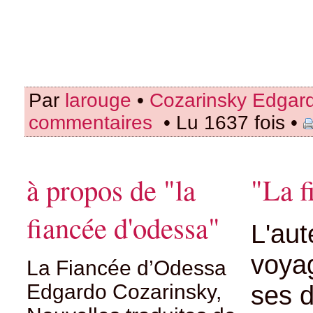
Par
larouge
•
Cozarinsky Edgar
commentaires
• Lu 1637 fois •
à propos de "la
"La f
fiancée d'odessa"
L'aut
voyag
La Fiancée d’Odessa
Edgardo Cozarinsky,
ses d