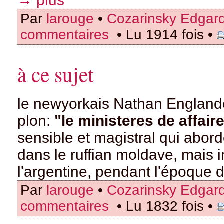
→ plus
Par
larouge
•
Cozarinsky Edgar
commentaires
• Lu 1914 fois •
à ce sujet
le newyorkais Nathan Englander
plon:
"le ministeres de affai
sensible et magistral qui abo
dans le ruffian moldave, mais in
l'argentine, pendant l'époque d
Par
larouge
•
Cozarinsky Edgar
commentaires
• Lu 1832 fois •