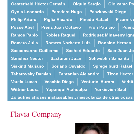
Oesterheld Héctor Germán
Olguin Sergio
Oloixarac Po
Oyola Leonardo
Paredero Hugo
Paszkowski Diego
Philip Arturo
Piglia Ricardo
Pinedo Rafael
Pizarnik 
Posse Abel
Prenz Juan Octavio
Pron Patricio
Puenz
Ramos Pablo
Robles Raquel
Rodriguez Minaverry Ign
Romero Julia
Romero Norberto Luis
Ronsino Hernan
Saccomanno Guillermo
Sacheri Eduardo
Saer Juan J
Sanchez Nestor
Sasturain Juan
Schweblin Samanta
Siskind Mariano
Soriano Osvaldo
Spregelburd Rafael
Tabarovsky Damian
Tantanian Alejandro
Tizon Hector
Varela Lucas
Vecchio Diego
Venturini Aurora
Verbi
Wittner Laura
Yupanqui Atahualpa
Yurkievich Saul
Zo autres choses inclassables.. mescolanza de otras cosas
Flavia Company