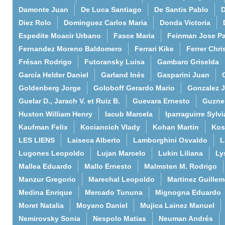
Damonte Juan
De Luca Santiago
De Santis Pablo
D
Diez Rolo
Dominguez Carlos Maria
Donda Victoria
Espedite Moacir Urbano
Fasce Maria
Feinman Jose P
Fernandez Moreno Baldomero
Ferrari Kike
Ferrer Chri
Frésan Rodrigo
Futoransky Luisa
Gambaro Griselda
García Helder Daniel
Garland Inés
Gasparini Juan
Goldenberg Jorge
Goloboff Gerardo Mario
Gonzalez 
Guelar D., Jarach V. et Ruiz B.
Guevara Ernesto
Guzne
Huston William Henry
Iacub Marcela
Iparraguirre Sylvi
Kaufman Felix
Kociancich Vlady
Kohan Martin
Kos
LES LIENS
Laiseca Alberto
Lamborghini Osvaldo
L
Lugones Leopoldo
Lujan Marcelo
Lukin Liliana
Ly
Mallea Eduardo
Mallo Ernesto
Malmsten M. Rodrigo
Manzur Gregorio
Marechal Leopoldo
Martinez Guille
Medina Enrique
Mercado Tununa
Mignogna Eduardo
Moret Natalia
Moyano Daniel
Mujica Lainez Manuel
Nemirovsky Sonia
Nespolo Matias
Neuman Andrés