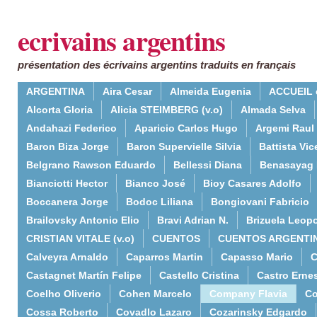
ecrivains argentins
présentation des écrivains argentins traduits en français
ARGENTINA
Aira Cesar
Almeida Eugenia
ACCUEIL 
Alcorta Gloria
Alicia STEIMBERG (v.o)
Almada Selva
Andahazi Federico
Aparicio Carlos Hugo
Argemi Raul
Baron Biza Jorge
Baron Supervielle Silvia
Battista Vic
Belgrano Rawson Eduardo
Bellessi Diana
Benasayag 
Bianciotti Hector
Bianco José
Bioy Casares Adolfo
Boccanera Jorge
Bodoc Liliana
Bongiovani Fabricio
Brailovsky Antonio Elio
Bravi Adrian N.
Brizuela Leop
CRISTIAN VITALE (v.o)
CUENTOS
CUENTOS ARGENTI
Calveyra Arnaldo
Caparros Martin
Capasso Mario
C
Castagnet Martín Felipe
Castello Cristina
Castro Erne
Coelho Oliverio
Cohen Marcelo
Company Flavia
Co
Cossa Roberto
Covadlo Lazaro
Cozarinsky Edgardo