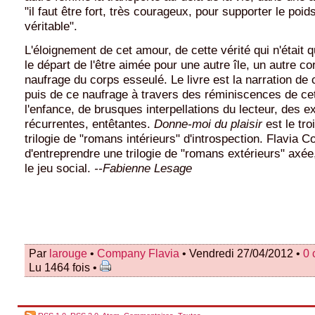
"il faut être fort, très courageux, pour supporter le poi
véritable".
L'éloignement de cet amour, de cette vérité qui n'était
le départ de l'être aimée pour une autre île, un autre co
naufrage du corps esseulé. Le livre est la narration de 
puis de ce naufrage à travers des réminiscences de ce
l'enfance, de brusques interpellations du lecteur, des 
récurrentes, entêtantes.
Donne-moi du plaisir
est le tr
trilogie de "romans intérieurs" d'introspection. Flavia 
d'entreprendre une trilogie de "romans extérieurs" axée,
le jeu social.
--Fabienne Lesage
Par
larouge
•
Company Flavia
• Vendredi 27/04/2012 •
0 
Lu 1464 fois •