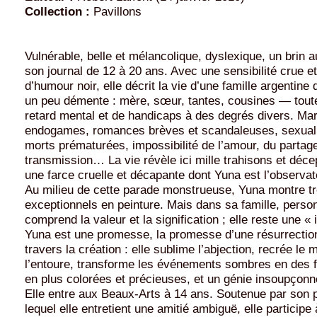
Collection :
Pavillons
Vulnérable, belle et mélancolique, dyslexique, un brin au
son journal de 12 à 20 ans. Avec une sensibilité crue 
d’humour noir, elle décrit la vie d’une famille argentine
un peu démente : mère, sœur, tantes, cousines — toute
retard mental et de handicaps à des degrés divers. Mar
endogames, romances brèves et scandaleuses, sexualit
morts prématurées, impossibilité de l’amour, du partage
transmission… La vie révèle ici mille trahisons et déc
une farce cruelle et décapante dont Yuna est l’observat
Au milieu de cette parade monstrueuse, Yuna montre tr
exceptionnels en peinture. Mais dans sa famille, perso
comprend la valeur et la signification ; elle reste une « 
Yuna est une promesse, la promesse d’une résurrectio
travers la création : elle sublime l’abjection, recrée le
l’entoure, transforme les événements sombres en des f
en plus colorées et précieuses, et un génie insoupçonné
Elle entre aux Beaux-Arts à 14 ans. Soutenue par son 
lequel elle entretient une amitié ambiguë, elle participe