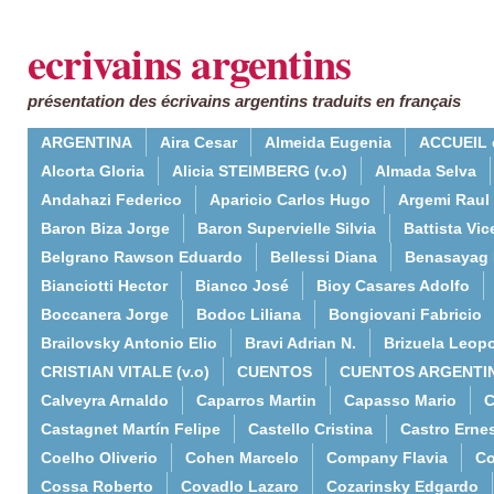
ecrivains argentins
présentation des écrivains argentins traduits en français
ARGENTINA
Aira Cesar
Almeida Eugenia
ACCUEIL 
Alcorta Gloria
Alicia STEIMBERG (v.o)
Almada Selva
Andahazi Federico
Aparicio Carlos Hugo
Argemi Raul
Baron Biza Jorge
Baron Supervielle Silvia
Battista Vic
Belgrano Rawson Eduardo
Bellessi Diana
Benasayag 
Bianciotti Hector
Bianco José
Bioy Casares Adolfo
Boccanera Jorge
Bodoc Liliana
Bongiovani Fabricio
Brailovsky Antonio Elio
Bravi Adrian N.
Brizuela Leop
CRISTIAN VITALE (v.o)
CUENTOS
CUENTOS ARGENTI
Calveyra Arnaldo
Caparros Martin
Capasso Mario
C
Castagnet Martín Felipe
Castello Cristina
Castro Erne
Coelho Oliverio
Cohen Marcelo
Company Flavia
Co
Cossa Roberto
Covadlo Lazaro
Cozarinsky Edgardo