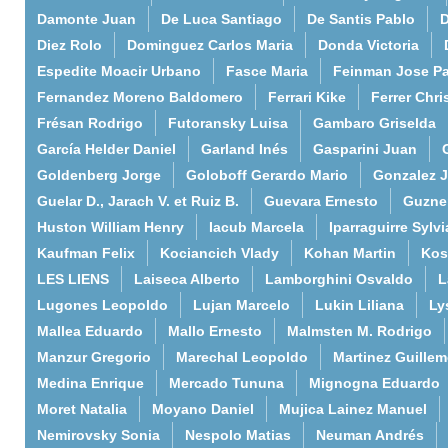
Damonte Juan
De Luca Santiago
De Santis Pablo
D
Diez Rolo
Dominguez Carlos Maria
Donda Victoria
Espedite Moacir Urbano
Fasce Maria
Feinman Jose P
Fernandez Moreno Baldomero
Ferrari Kike
Ferrer Chri
Frésan Rodrigo
Futoransky Luisa
Gambaro Griselda
García Helder Daniel
Garland Inés
Gasparini Juan
Goldenberg Jorge
Goloboff Gerardo Mario
Gonzalez 
Guelar D., Jarach V. et Ruiz B.
Guevara Ernesto
Guzne
Huston William Henry
Iacub Marcela
Iparraguirre Sylvi
Kaufman Felix
Kociancich Vlady
Kohan Martin
Kos
LES LIENS
Laiseca Alberto
Lamborghini Osvaldo
L
Lugones Leopoldo
Lujan Marcelo
Lukin Liliana
Ly
Mallea Eduardo
Mallo Ernesto
Malmsten M. Rodrigo
Manzur Gregorio
Marechal Leopoldo
Martinez Guille
Medina Enrique
Mercado Tununa
Mignogna Eduardo
Moret Natalia
Moyano Daniel
Mujica Lainez Manuel
Nemirovsky Sonia
Nespolo Matias
Neuman Andrés