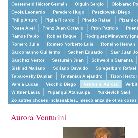
Oesterheld Héctor Germán
Olguin Sergio
Oloixarac Po
Oyola Leonardo
Paredero Hugo
Paszkowski Diego
Philip Arturo
Piglia Ricardo
Pinedo Rafael
Pizarnik 
Posse Abel
Prenz Juan Octavio
Pron Patricio
Puenz
Ramos Pablo
Robles Raquel
Rodriguez Minaverry Ign
Romero Julia
Romero Norberto Luis
Ronsino Hernan
Saccomanno Guillermo
Sacheri Eduardo
Saer Juan J
Sanchez Nestor
Sasturain Juan
Schweblin Samanta
Siskind Mariano
Soriano Osvaldo
Spregelburd Rafael
Tabarovsky Damian
Tantanian Alejandro
Tizon Hector
Varela Lucas
Vecchio Diego
Venturini Aurora
Verbi
Wittner Laura
Yupanqui Atahualpa
Yurkievich Saul
Zo autres choses inclassables.. mescolanza de otras cosas
Aurora Venturini