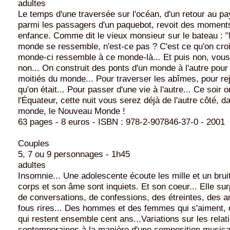
adultes
Le temps d'une traversée sur l'océan, d'un retour au p
parmi les passagers d'un paquebot, revoit des moment
enfance. Comme dit le vieux monsieur sur le bateau : "
monde se ressemble, n'est-ce pas ? C'est ce qu'on croit
monde-ci ressemble à ce monde-là... Et puis non, vous
non... On construit des ponts d'un monde à l'autre pour
moitiés du monde... Pour traverser les abîmes, pour rej
qu'on était... Pour passer d'une vie à l'autre... Ce soir 
l'Équateur, cette nuit vous serez déjà de l'autre côté, da
monde, le Nouveau Monde !
63 pages - 8 euros - ISBN : 978-2-907846-37-0 - 2001
Couples
5, 7 ou 9 personnages - 1h45
adultes
Insomnie... Une adolescente écoute les mille et un bruit
corps et son âme sont inquiets. Et son coeur... Elle su
de conversations, de confessions, des étreintes, des a
fous rires... Des hommes et des femmes qui s'aiment, 
qui restent ensemble cent ans...Variations sur les rel
contemporaines à la manière d'une composition musical