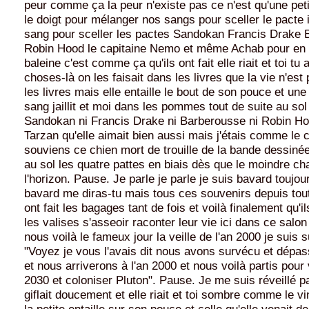
peur comme ça la peur n'existe pas ce n'est qu'une peti
le doigt pour mélanger nos sangs pour sceller le pacte i
sang pour sceller les pactes Sandokan Francis Drake
Robin Hood le capitaine Nemo et même Achab pour en f
baleine c'est comme ça qu'ils ont fait elle riait et toi tu
choses-là on les faisait dans les livres que la vie n'e
les livres mais elle entaille le bout de son pouce et une
sang jaillit et moi dans les pommes tout de suite au sol
Sandokan ni Francis Drake ni Barberousse ni Robin H
Tarzan qu'elle aimait bien aussi mais j'étais comme le c
souviens ce chien mort de trouille de la bande dessinée
au sol les quatre pattes en biais dès que le moindre ch
l'horizon. Pause. Je parle je parle je suis bavard toujo
bavard me diras-tu mais tous ces souvenirs depuis to
ont fait les bagages tant de fois et voilà finalement qu'i
les valises s'asseoir raconter leur vie ici dans ce salon q
nous voilà le fameux jour la veille de l'an 2000 je suis sû
"Voyez je vous l'avais dit nous avons survécu et dépas
et nous arriverons à l'an 2000 et nous voilà partis pour 
2030 et coloniser Pluton". Pause. Je me suis réveillé p
giflait doucement et elle riait et toi sombre comme le vi
la petite entaille sur son pouce et celle qu'elle venait de