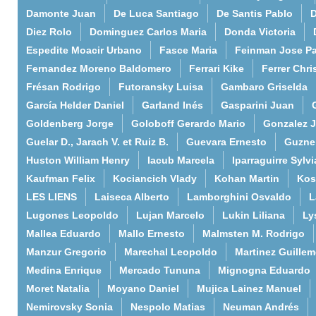
Damonte Juan
De Luca Santiago
De Santis Pablo
D
Diez Rolo
Dominguez Carlos Maria
Donda Victoria
Espedite Moacir Urbano
Fasce Maria
Feinman Jose P
Fernandez Moreno Baldomero
Ferrari Kike
Ferrer Chri
Frésan Rodrigo
Futoransky Luisa
Gambaro Griselda
García Helder Daniel
Garland Inés
Gasparini Juan
Goldenberg Jorge
Goloboff Gerardo Mario
Gonzalez 
Guelar D., Jarach V. et Ruiz B.
Guevara Ernesto
Guzne
Huston William Henry
Iacub Marcela
Iparraguirre Sylvi
Kaufman Felix
Kociancich Vlady
Kohan Martin
Kos
LES LIENS
Laiseca Alberto
Lamborghini Osvaldo
L
Lugones Leopoldo
Lujan Marcelo
Lukin Liliana
Ly
Mallea Eduardo
Mallo Ernesto
Malmsten M. Rodrigo
Manzur Gregorio
Marechal Leopoldo
Martinez Guille
Medina Enrique
Mercado Tununa
Mignogna Eduardo
Moret Natalia
Moyano Daniel
Mujica Lainez Manuel
Nemirovsky Sonia
Nespolo Matias
Neuman Andrés