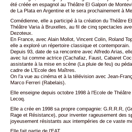
été créée en espagnol au Théâtre El Galpon de Montev
de La Plata en Argentine et le sera prochainement à Me
Comédienne, elle a participé à la création du Théâtre E
Théâtre Varia à Bruxelles, au fil de cinq spectacles av
Dezoteux.
En France, avec Alain Mollot, Vincent Colin, Roland Top
elle a exploré un répertoire classique et contemporain.
Depuis 93, date de sa rencontre avec Alfredo Arias, ell
avec lui comme actrice (
Cachafaz
,
Faust
,
Cabaret Coc
assistante à la mise en scène (
La pluie de feu
) ou péd
cadre de L'Ecole des Maîtres.
On l'a vue au cinéma et à la télévision avec Jean-Franç
Marco Ferreri (
Rabelais
).
Elle enseigne depuis octobre 1998 à l'Ecole de Théâtr
Lecoq.
Elle a crée en 1998 sa propre compagnie: G.R.R.R, (G
Rage et Résistance), pour inventer rageusement des s
joyeusement résistants aux intempéries de ce vaste m
Elle fait partie de l'EAT