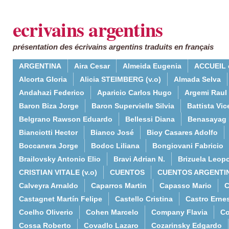
ecrivains argentins
présentation des écrivains argentins traduits en français
ARGENTINA
Aira Cesar
Almeida Eugenia
ACCUEIL 
Alcorta Gloria
Alicia STEIMBERG (v.o)
Almada Selva
Andahazi Federico
Aparicio Carlos Hugo
Argemi Raul
Baron Biza Jorge
Baron Supervielle Silvia
Battista Vic
Belgrano Rawson Eduardo
Bellessi Diana
Benasayag 
Bianciotti Hector
Bianco José
Bioy Casares Adolfo
Boccanera Jorge
Bodoc Liliana
Bongiovani Fabricio
Brailovsky Antonio Elio
Bravi Adrian N.
Brizuela Leop
CRISTIAN VITALE (v.o)
CUENTOS
CUENTOS ARGENTI
Calveyra Arnaldo
Caparros Martin
Capasso Mario
C
Castagnet Martín Felipe
Castello Cristina
Castro Erne
Coelho Oliverio
Cohen Marcelo
Company Flavia
Co
Cossa Roberto
Covadlo Lazaro
Cozarinsky Edgardo