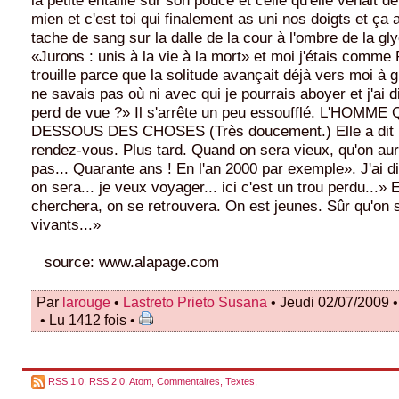
mien et c'est toi qui finalement as uni nos doigts et ça a
tache de sang sur la dalle de la cour à l'ombre de la glyc
«Jurons : unis à la vie à la mort» et moi j'étais comme
trouille parce que la solitude avançait déjà vers moi à 
ne savais pas où ni avec qui je pourrais aboyer et j'ai d
perd de vue ?» Il s'arrête un peu essoufflé. L'HOMM
DESSOUS DES CHOSES (Très doucement.) Elle a dit :
rendez-vous. Plus tard. Quand on sera vieux, qu'on aur
pas... Quarante ans ! En l'an 2000 par exemple». J'ai di
on sera... je veux voyager... ici c'est un trou perdu...» E
cherchera, on se retrouvera. On est jeunes. Sûr qu'on 
vivants...»
source: www.alapage.com
Par
larouge
•
Lastreto Prieto Susana
• Jeudi 02/07/2009 
• Lu 1412 fois •
RSS 1.0
,
RSS 2.0
,
Atom
,
Commentaires
,
Textes
,