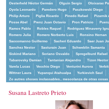
Oesterheld Héctor Germán
Olguin Sergio
Oloixarac Po
Oyola Leonardo
Paredero Hugo
Paszkowski Diego
Philip Arturo
Piglia Ricardo
Pinedo Rafael
Pizarnik 
Posse Abel
Prenz Juan Octavio
Pron Patricio
Puenz
Ramos Pablo
Robles Raquel
Rodriguez Minaverry Ign
Romero Julia
Romero Norberto Luis
Ronsino Hernan
Saccomanno Guillermo
Sacheri Eduardo
Saer Juan J
Sanchez Nestor
Sasturain Juan
Schweblin Samanta
Siskind Mariano
Soriano Osvaldo
Spregelburd Rafael
Tabarovsky Damian
Tantanian Alejandro
Tizon Hector
Varela Lucas
Vecchio Diego
Venturini Aurora
Verbi
Wittner Laura
Yupanqui Atahualpa
Yurkievich Saul
Zo autres choses inclassables.. mescolanza de otras cosas
Susana Lastreto Prieto