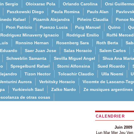
in Sergio
Oloixarac Pola
Orlando Carolina
Orsi Guillerm
Paszkowski Diego
Paula Romina
Pauls Alan
Pavlovs
inedo Rafael
Pizarnik Alejandra
Piñeiro Claudia
Ponce N
Pron Patricio
Puenzo Lucia
Puig Manuel
Quino
Qu
Rodriguez Minaverry Ignacio
Rodrigué Emilio
Roffé Merced
Luis
Ronsino Hernan
Rosenberg Sara
Roth Berta
Sab
 Eduardo
Saer Juan Jose
Salas Horacio
Salem Carlos
Schweblin Samanta
Sevilla Miguel Angel
Shua Ana Mari
do
Spregelburd Rafael
Storni Alfonsina
Sued Ricardo
lejandro
Tizon Hector
Tolcachir Claudio
Ulla Noemi
U
Venturini Aurora
Verbitsky Horacio
Vicomte de Lascano-Teg
lpa
Yurkievich Saul
Zalko Nardo
Ze musiques argentines
escolanza de otras cosas
CALENDRIER
Juin 2009
Lun
Mar
Mer
Jeu
Ven