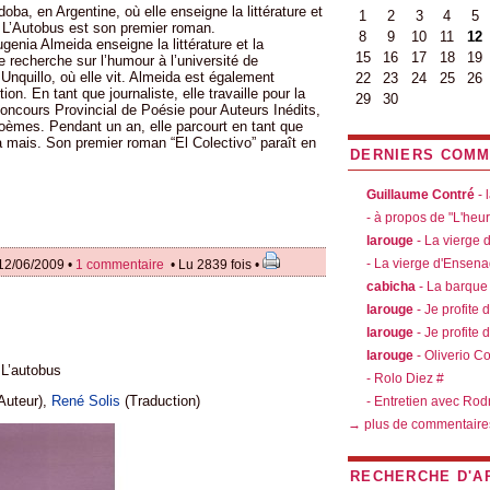
a, en Argentine, où elle enseigne la littérature et
1
2
3
4
5
. L’Autobus est son premier roman.
8
9
10
11
12
nia Almeida enseigne la littérature et la
15
16
17
18
19
 recherche sur l’humour à l’université de
nquillo, où elle vit. Almeida est également
22
23
24
25
26
ion. En tant que journaliste, elle travaille pour la
29
30
u concours Provincial de Poésie pour Auteurs Inédits,
poèmes. Pendant un an, elle parcourt en tant que
 la mais. Son premier roman “El Colectivo” paraît en
DERNIERS COMM
Guillaume Contré
- 
- à propos de "L'heu
larouge
- La vierge
- La vierge d'Ensen
12/06/2009 •
1 commentaire
• Lu 2839 fois •
cabicha
- La barque
larouge
- Je profite 
larouge
- Je profite 
larouge
- Oliverio C
L’autobus
- Rolo Diez #
Auteur),
René Solis
(Traduction)
- Entretien avec Rod
→ plus de commentaire
RECHERCHE D'A