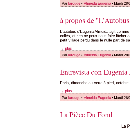
Par
larouge
•
Almeida Eugenia
• Mardi 28/
à propos de "L'Autobus
L’autobus d’Eugenia Almeida agit comme 
collés, et rien ne peux nous faire lâcher 
petit village perdu dans le nulle part de 
→ plus
Par
larouge
•
Almeida Eugenia
• Mardi 28/
Entrevista con Eugenia
Paris, dimanche au Verre à pied, octobre
→ plus
Par
larouge
•
Almeida Eugenia
• Mardi 28/
La Pièce Du Fond
La P