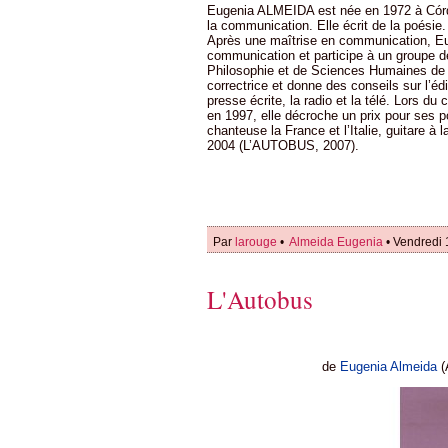
Eugenia ALMEIDA est née en 1972 à Córdob
la communication. Elle écrit de la poésie
Après une maîtrise en communication, Euge
communication et participe à un groupe de
Philosophie et de Sciences Humaines de U
correctrice et donne des conseils sur l’édit
presse écrite, la radio et la télé. Lors d
en 1997, elle décroche un prix pour ses 
chanteuse la France et l’Italie, guitare à
2004 (L’AUTOBUS, 2007).
Par
larouge
•
Almeida Eugenia
• Vendredi 
L'Autobus
de
Eugenia Almeida
(