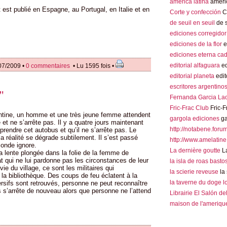
america latina
americ
 est publié en Espagne, au Portugal, en Italie et en
Corte y confección
Co
de seuil en seuil
de s
ediciones corregidor
ediciones de la flor
e
ediciones eterna ca
editorial alfaguara
ed
07/2009 •
0 commentaires
• Lu 1595 fois •
editorial planeta
edit
escritores argentino
"
Fernanda Garcia La
Fric-Frac Club
Fric-F
gentine, un homme et une très jeune femme attendent
gargola ediciones
ga
et ne s’arrête pas. Il y a quatre jours maintenant
http://notabene.foru
endre cet autobus et qu’il ne s’arrête pas. Le
 la réalité se dégrade subtilement. Il s’est passé
http://www.amelatine
onde ignore.
La dernière goutte
La
a lente plongée dans la folie de la femme de
at qui ne lui pardonne pas les circonstances de leur
la isla de roas basto
vie du village, ce sont les militaires qui
la scierie reveuse
la 
la bibliothèque. Des coups de feu éclatent à la
la taverne du doge 
rsifs sont retrouvés, personne ne peut reconnaître
s s’arrête de nouveau alors que personne ne l’attend
Librairie El Salón de
maison de l'amerique