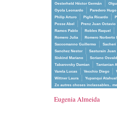
Oesterheld Héctor Germán
Olgu
Oyola Leonardo
Paredero Hugo
Philip Arturo
Piglia Ricardo
P
Posse Abel
Prenz Juan Octavio
Ramos Pablo
Robles Raquel
Romero Julia
Romero Norberto 
Saccomanno Guillermo
Sacheri
Sanchez Nestor
Sasturain Juan
Siskind Mariano
Soriano Osval
Tabarovsky Damian
Tantanian A
Varela Lucas
Vecchio Diego
Wittner Laura
Yupanqui Atahua
Zo autres choses inclassables.. m
Eugenia Almeida