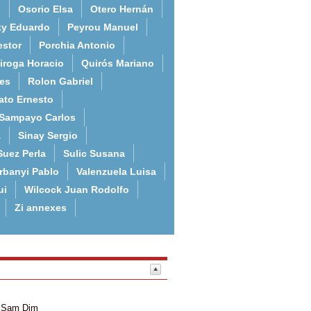
o
Osorio Elsa
Otero Hernán
ky Eduardo
Peyrou Manuel
estor
Porchia Antonio
iroga Horacio
Quirós Mariano
es
Rolon Gabriel
ato Ernesto
Sampayo Carlos
a
Sinay Sergio
Suez Perla
Sulic Susana
rbanyi Pablo
Valenzuela Luisa
ui
Wilcock Juan Rodolfo
Zi annexes
Sam
Dim