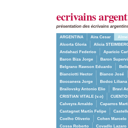
ecrivains argent
présentation des écrivains argentins
ARGENTINA
Aira Cesar
Alme
Alcorta Gloria
Alicia STEIMBERG
Andahazi Federico
Aparicio Ca
Baron Biza Jorge
Baron Supervie
Belgrano Rawson Eduardo
Bell
Bianciotti Hector
Bianco José
Boccanera Jorge
Bodoc Liliana
Brailovsky Antonio Elio
Bravi Ad
CRISTIAN VITALE (v.o)
CUENTO
Calveyra Arnaldo
Caparros Mart
Castagnet Martín Felipe
Castell
Coelho Oliverio
Cohen Marcelo
Cossa Roberto
Covadlo Lazaro