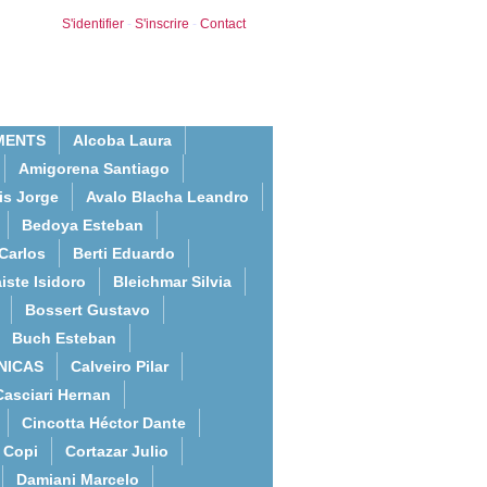
S'identifier
-
S'inscrire
-
Contact
MENTS
Alcoba Laura
Amigorena Santiago
is Jorge
Avalo Blacha Leandro
Bedoya Esteban
Carlos
Berti Eduardo
iste Isidoro
Bleichmar Silvia
Bossert Gustavo
Buch Esteban
NICAS
Calveiro Pilar
Casciari Hernan
Cincotta Héctor Dante
Copi
Cortazar Julio
Damiani Marcelo