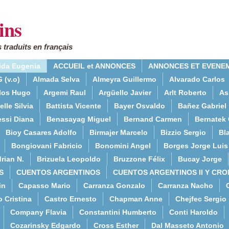
ins
 traduits en français
ida Eugenia
ACCUEIL et ANNONCES
ANNONCES ET EVENE
 (v.o)
Almada Selva
Almeyra Guillermo
Alvarado Carlos
rlos Hugo
Argemi Raul
Argüello Javier
Arlt Roberto
As
lle Silvia
Battista Vicente
Bayer Osvaldo
Bañez Gabriel
essi Diana
Benasayag Miguel
Bernand Carmen
Bernatek 
Bioy Casares Adolfo
Birmajer Marcelo
Bizzio Sergio
Bla
Bongiovani Fabricio
Bonomini Angel
Borges Jorge Luis
rian N.
Brizuela Leopoldo
Bruzzone Félix
Bucay Jorge
S
CUENTOS ARGENTINOS
CUENTOS ARGENTINOS II Y CRO
in
Capasso Mario
Carranza Gonzalo
Carranza Nacho
o Cristina
Castro Ernesto
Chapman Anne
Chejfec Sergio
Company Flavia
Constantini Humberto
Conti Haroldo
Cozarinsky Edgardo
Cross Esther
Dal Masseto Antonio