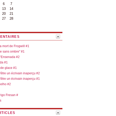
6
7
13
14
20
21
27
28
ENTAIRES
la mort de Frogwill #1
re sans ombre" #1
 d'Ensenada #2
ada #1
 de glace #1
d'être un écrivain inaperçu #2
d'être un écrivain inaperçu #1
oelho #2
rigo Fresan #
s
RTICLES