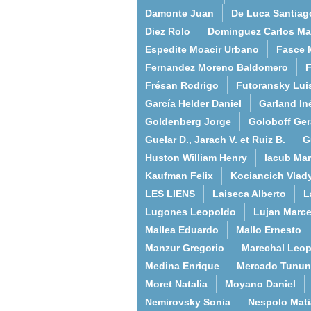
Damonte Juan
De Luca Santiag
Diez Rolo
Dominguez Carlos Ma
Espedite Moacir Urbano
Fasce 
Fernandez Moreno Baldomero
F
Frésan Rodrigo
Futoransky Lui
García Helder Daniel
Garland In
Goldenberg Jorge
Goloboff Ger
Guelar D., Jarach V. et Ruiz B.
G
Huston William Henry
Iacub Mar
Kaufman Felix
Kociancich Vlad
LES LIENS
Laiseca Alberto
L
Lugones Leopoldo
Lujan Marce
Mallea Eduardo
Mallo Ernesto
Manzur Gregorio
Marechal Leo
Medina Enrique
Mercado Tunun
Moret Natalia
Moyano Daniel
Nemirovsky Sonia
Nespolo Mati