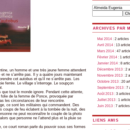
ARCHIVES PAR 
Mai 2014
: 2 articles
Avril 2014
: 13 articl
Mars 2014
: 47 articl
Février 2014
: 1 artic
Janvier 2014
: 8 arti
Décembre 2013
: 2 a
gentine, un homme et une très jeune femme attendent
et ne s’arrête pas. Il y a quatre jours maintenant
Novembre 2013
: 2 a
endre cet autobus et qu’il ne s’arrête pas. Les
Octobre 2013
: 20 ar
oie ferrée. Le village s’interroge. Le soupçon
t.
Septembre 2013
: 7 
 que tout le monde ignore. Pendant cette attente,
Août 2013
: 3 article
 folie de la femme de Ponce, provoquée par
Juillet 2013
: 1 articl
pas les circonstances de leur rencontre.
lage, ce sont les militaires qui commandent. Des
Juin 2013
: 7 articles
es coups de feu éclatent à la tombée de la nuit, des
rsonne ne peut reconnaître le couple de la photo
alors que personne ne l’attend plus et la pluie se
LIENS AMIS
e, ce court roman parle du pouvoir sous ses formes