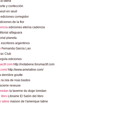
a latina
rte y confección
euil en seuil
ediciones corregidor
diciones de la flor
dencia
ediciones eterna cadencia
itorial alfaguara
orial planeta
s
escritores argentinos
o
Fernanda Garcia Lao
rac Club
rgola ediciones
mactif.com
http://notabene.forumactif.com
.com/
http://www.amelatine.com/
 dernière goutte
s
la isla de roas bastos
scierie reveuse
loredan
la taverne du doge loredan
l libro
Librairie El Salón del libro
 latine
maison de l'amerique latine