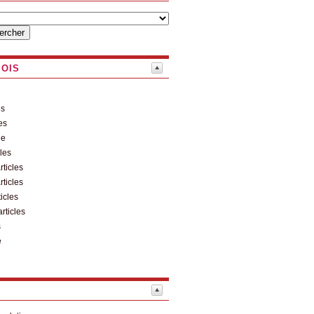
MOIS
es
es
le
cles
rticles
rticles
ticles
articles
s
e