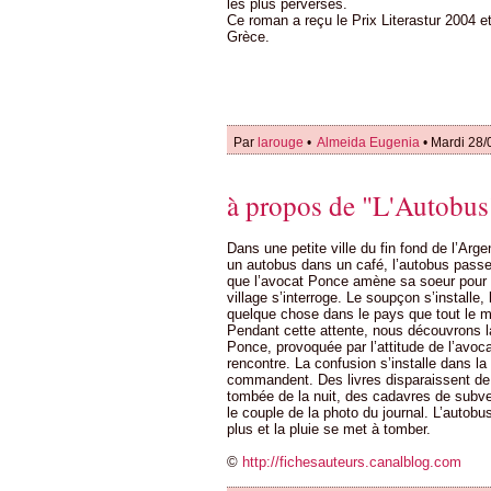
les plus perverses.
Ce roman a reçu le Prix Literastur 2004 et
Grèce.
Par
larouge
•
Almeida Eugenia
• Mardi 28/
à propos de "L'Autobus
Dans une petite ville du fin fond de l’Ar
un autobus dans un café, l’autobus passe 
que l’avocat Ponce amène sa soeur pour pr
village s’interroge. Le soupçon s’installe,
quelque chose dans le pays que tout le m
Pendant cette attente, nous découvrons l
Ponce, provoquée par l’attitude de l’avoc
rencontre. La confusion s’installe dans la 
commandent. Des livres disparaissent de 
tombée de la nuit, des cadavres de subve
le couple de la photo du journal. L’autobu
plus et la pluie se met à tomber.
©
http://fichesauteurs.canalblog.com