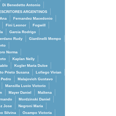
Di Benedetto Antonio
ESCRITORES ARGENTINOS
 Ana
Fernandez Macedonio
Fini Leonor
Fogwill
da
Garcia Rodrigo
erdanc Rudy
Giardinelli Mempo
rto
bro Norma
erto
Kaplan Nelly
Pablo
Kugler Maria Dulce
to Prieto Susana
Lofiego Vivian
l Pedro
Malajovich Gustavo
Mansilla Lucio Victorio
an
Mayer Daniel
Maïtena
ernando
Mordzinski Daniel
z Jose
Negroni Maria
o Silvina
Ocampo Victoria