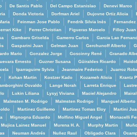
o
De Santis Pablo
Del Campo Estanislao
Denevi Marco
ria
Donda Victoria
Dorfman Ariel
Dujovne Ortiz Alicia
Maria
Feinman Jose Pablo
Fendrik Silvia Inès
Fernandez
errari Kike
Ferrer Christian
Figueras Marcelo
Filloy Juan
sa
Gambaro Griselda
Gamerro Carlos
Garcia Lao Fernan
és
Gasparini Juan
Gelman Juan
Gerchunoff Alberto
G
ardo Mario
Gonzalez Jorge
Goscinny René
Granado Albe
uevara Ernesto
Guzner Susana
Güiraldes Ricardo
Huido
cela
Iparraguirre Sylvia
Jeanmaire Federico
Juarroz Rob
y
Kohan Martin
Kostzer Kado
Kozameh Alicia
Krantz 
amborghini Osvaldo
Lange Norah
Larreta Enrique
Lastre
lo
Lukin Liliana
Lysyj Viviana
Maciel Alejandro
Maira
Malmsten M. Rodrigo
Malmsten Rodrigo
Manguel Alberto
poldo
Martinez Guillemo
Martinez Tomas Eloy
Martini Ju
a
Mignogna Eduardo
Molfino Miguel Angel
Monacelli F
Mujica Lainez Manuel
Murena H. A.
Murphy Martin
Muño
as
Neuman Andrés
Nuñez Raul
Obligado Clara
Ocamp