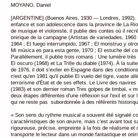
MOYANO, Daniel
[ARGENTINE] (Buenos Aires, 1930 — Londres, 1992). 
enfance et son adolescence dans la province de La Rio
de musique et violoniste, il publie des contes où il rec
onirique de la campagne (Artistas de variedades, 1960 
1964 ; El fuego interrumpido, 1967 ; El monstruo y otro
Mi música es para esta gente, 1970 ; El estuche del coc
Parallèlement, il publie trois romans : Une lumière très 
El oscuro (1968) et La Trille du diable (1974). À la suit
de 1976, il doit s'exiler en Espagne dans des conditions 
n'est qu'en 1981 qu'il publie El vuelo del tigre, vaste all
terrorisme d'État et de ses effets. Le Livre des navire
(1983) et son dernier roman Tres golpes de timbal, « 
deux étapes différentes d'une réflexion sur l'exil et sur l
qui ne reste pas subordonnée à des référents historiqu
« Son sens du rythme musical a souvent été signalé 
caractéristiques de son œuvre, mais c'est avant tout s
rigoureuse, précise, empreinte à la fois de réalisme et 
transporte le lecteur dans un monde fantastique et oniri