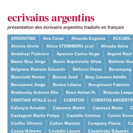
ecrivains argentins
présentation des écrivains argentins traduits en français
ARGENTINA
Aira Cesar
Almeida Eugenia
ACCUEIL 
Alcorta Gloria
Alicia STEIMBERG (v.o)
Almada Selva
Andahazi Federico
Aparicio Carlos Hugo
Argemi Raul
Baron Biza Jorge
Baron Supervielle Silvia
Battista Vic
Belgrano Rawson Eduardo
Bellessi Diana
Benasayag 
Bianciotti Hector
Bianco José
Bioy Casares Adolfo
Boccanera Jorge
Bodoc Liliana
Bongiovani Fabricio
Brailovsky Antonio Elio
Bravi Adrian N.
Brizuela Leop
CRISTIAN VITALE (v.o)
CUENTOS
CUENTOS ARGENTI
Calveyra Arnaldo
Caparros Martin
Capasso Mario
C
Castagnet Martín Felipe
Castello Cristina
Castro Erne
Coelho Oliverio
Cohen Marcelo
Company Flavia
Co
Cossa Roberto
Covadlo Lazaro
Cozarinsky Edgardo