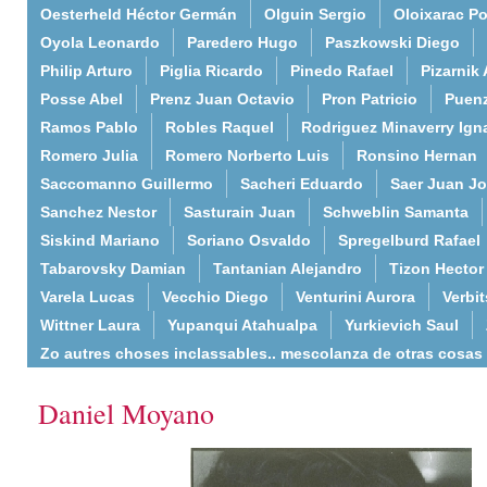
Oesterheld Héctor Germán
Olguin Sergio
Oloixarac Po
Oyola Leonardo
Paredero Hugo
Paszkowski Diego
Philip Arturo
Piglia Ricardo
Pinedo Rafael
Pizarnik 
Posse Abel
Prenz Juan Octavio
Pron Patricio
Puenz
Ramos Pablo
Robles Raquel
Rodriguez Minaverry Ign
Romero Julia
Romero Norberto Luis
Ronsino Hernan
Saccomanno Guillermo
Sacheri Eduardo
Saer Juan J
Sanchez Nestor
Sasturain Juan
Schweblin Samanta
Siskind Mariano
Soriano Osvaldo
Spregelburd Rafael
Tabarovsky Damian
Tantanian Alejandro
Tizon Hector
Varela Lucas
Vecchio Diego
Venturini Aurora
Verbi
Wittner Laura
Yupanqui Atahualpa
Yurkievich Saul
Zo autres choses inclassables.. mescolanza de otras cosas
Daniel Moyano