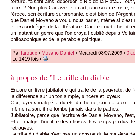
torture, faisant ainsi déborder le Rio de la Plata... Tout 
alors ? Non plus.Car avec son art, son sourire triste, 
féroce, son écriture surprenante, c'est bien de l'Argenti
que Daniel Moyano a voulu nous parler, même si c'est
et les sortilèges de la littérature. Car ce court chef-d'
un instant un genre que l'on croyait oublié depuis Voltai
philosophique et de la parabole politique.
Par
larouge
•
Moyano Daniel
• Mercredi 08/07/2009 •
0 c
Lu 1419 fois •
à propos de "Le trille du diable
Encore un livre jubilatoire qui traite de la pauvrete, de l
la difference sur un ton simple, sincere et joyeux.
Oui, joyeux malgré la durete du theme, oui jubilatoire, 
même raison, il ne tombe jamais dans le pathos.
Jubilatoire, parce que l'ecriture de Daniel Moyano, l'es
Et ce malgre l'inutilite des choses, les temps perdus, 
retrouves.
Le trille du diable n'est pas un constat du le mal-être de