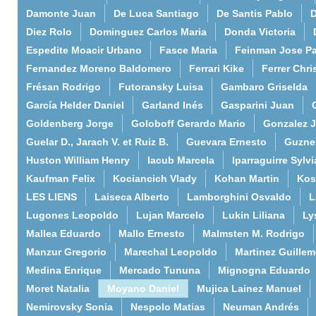
Damonte Juan
De Luca Santiago
De Santis Pablo
D
Diez Rolo
Dominguez Carlos Maria
Donda Victoria
Espedite Moacir Urbano
Fasce Maria
Feinman Jose P
Fernandez Moreno Baldomero
Ferrari Kike
Ferrer Chri
Frésan Rodrigo
Futoransky Luisa
Gambaro Griselda
García Helder Daniel
Garland Inés
Gasparini Juan
Goldenberg Jorge
Goloboff Gerardo Mario
Gonzalez 
Guelar D., Jarach V. et Ruiz B.
Guevara Ernesto
Guzne
Huston William Henry
Iacub Marcela
Iparraguirre Sylvi
Kaufman Felix
Kociancich Vlady
Kohan Martin
Kos
LES LIENS
Laiseca Alberto
Lamborghini Osvaldo
L
Lugones Leopoldo
Lujan Marcelo
Lukin Liliana
Ly
Mallea Eduardo
Mallo Ernesto
Malmsten M. Rodrigo
Manzur Gregorio
Marechal Leopoldo
Martinez Guille
Medina Enrique
Mercado Tununa
Mignogna Eduardo
Moret Natalia
Moyano Daniel
Mujica Lainez Manuel
Nemirovsky Sonia
Nespolo Matias
Neuman Andrés