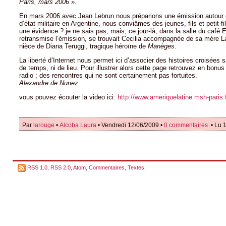
Paris, mars 2006 »
.
En mars 2006 avec Jean Lebrun nous préparions une émission autour
d’état militaire en Argentine, nous conviâmes des jeunes, fils et petit-fil
une évidence ? je ne sais pas, mais, ce jour-là, dans la salle du café E
retransmise l’émission, se trouvait Cecilia accompagnée de sa mère La
nièce de Diana Teruggi, tragique héroïne de
Manèges
.
La liberté d’Internet nous permet ici d’associer des histoires croisées s
de temps, ni de lieu. Pour illustrer alors cette page retrouvez en bonu
radio ; des rencontres qui ne sont certainement pas fortuites.
Alexandre de Nunez
vous pouvez écouter la video ici:
http://www.ameriquelatine.msh-paris.f
Par
larouge
•
Alcoba Laura
• Vendredi 12/06/2009 •
0 commentaires
• Lu 1
RSS 1.0
,
RSS 2.0
,
Atom
,
Commentaires
,
Textes
,