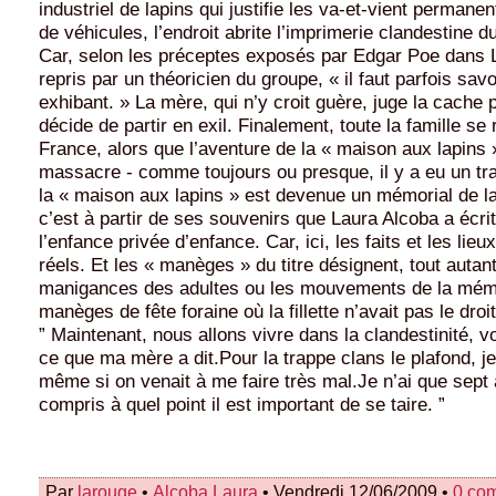
industriel de lapins qui justifie les va-et-vient perman
de véhicules, l’endroit abrite l’imprimerie clandestine
Car, selon les préceptes exposés par Edgar Poe dans L
repris par un théoricien du groupe, « il faut parfois sav
exhibant. » La mère, qui n’y croit guère, juge la cache 
décide de partir en exil. Finalement, toute la famille se
France, alors que l’aventure de la « maison aux lapins »
massacre - comme toujours ou presque, il y a eu un traî
la « maison aux lapins » est devenue un mémorial de la
c’est à partir de ses souvenirs que Laura Alcoba a écr
l’enfance privée d’enfance. Car, ici, les faits et les lie
réels. Et les « manèges » du titre désignent, tout autan
manigances des adultes ou les mouvements de la mém
manèges de fête foraine où la fillette n’avait pas le droi
” Maintenant, nous allons vivre dans la clandestinité, 
ce que ma mère a dit.Pour la trappe clans le plafond, je 
même si on venait à me faire très mal.Je n’ai que sept 
compris à quel point il est important de se taire. ”
Par
larouge
•
Alcoba Laura
• Vendredi 12/06/2009 •
0 co