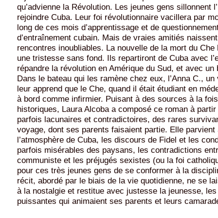
qu’advienne la Révolution. Les jeunes gens sillonnent 
rejoindre Cuba. Leur foi révolutionnaire vacillera par m
long de ces mois d’apprentissage et de questionneme
d’entraînement cubain. Mais de vraies amitiés naissent,
rencontres inoubliables. La nouvelle de la mort du Che
une tristesse sans fond. Ils repartiront de Cuba avec l’
répandre la révolution en Amérique du Sud, et avec un 
Dans le bateau qui les ramène chez eux, l’Anna C., un
leur apprend que le Che, quand il était étudiant en méde
à bord comme infirmier. Puisant à des sources à la fois 
historiques, Laura Alcoba a composé ce roman à partir
parfois lacunaires et contradictoires, des rares surviva
voyage, dont ses parents faisaient partie. Elle parvient
l’atmosphère de Cuba, les discours de Fidel et les cond
parfois misérables des paysans, les contradictions entre
communiste et les préjugés sexistes (ou la foi catholique
pour ces très jeunes gens de se conformer à la disciplin
récit, abordé par le biais de la vie quotidienne, ne se la
à la nostalgie et restitue avec justesse la jeunesse, le
puissantes qui animaient ses parents et leurs camarad