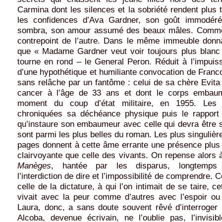
Carmina dont les silences et la sobriété rendent plus 
les confidences d’Ava Gardner, son goût immodéré
sombra, son amour assumé des beaux mâles. Comme s
contrepoint de l’autre. Dans le même immeuble donna
que « Madame Gardner veut voir toujours plus blanc »
tourne en rond – le General Peron. Réduit à l’impuiss
d’une hypothétique et humiliante convocation de Franco,
sans relâche par un fantôme : celui de sa chère Evit
cancer à l’âge de 33 ans et dont le corps embau
moment du coup d’état militaire, en 1955. Les
chroniquées sa déchéance physique puis le rapport
qu’instaure son embaumeur avec celle qui devra être 
sont parmi les plus belles du roman. Les plus singulièr
pages donnent à cette âme errante une présence plus 
clairvoyante que celle des vivants. On repense alors à 
Manèges
, hantée par les disparus, longtemp
l’interdiction de dire et l’impossibilité de comprendre. Cet
celle de la dictature, à qui l’on intimait de se taire, cet
vivait avec la peur comme d’autres avec l’espoir ou l
Laura, donc, a sans doute souvent rêvé d’interroger 
Alcoba, devenue écrivain, ne l’oublie pas, l’invisib