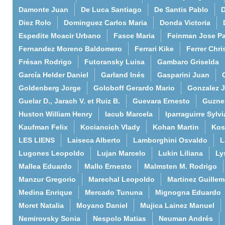
Damonte Juan
De Luca Santiago
De Santis Pablo
D
Diez Rolo
Dominguez Carlos Maria
Donda Victoria
Espedite Moacir Urbano
Fasce Maria
Feinman Jose P
Fernandez Moreno Baldomero
Ferrari Kike
Ferrer Chri
Frésan Rodrigo
Futoransky Luisa
Gambaro Griselda
García Helder Daniel
Garland Inés
Gasparini Juan
Goldenberg Jorge
Goloboff Gerardo Mario
Gonzalez 
Guelar D., Jarach V. et Ruiz B.
Guevara Ernesto
Guzne
Huston William Henry
Iacub Marcela
Iparraguirre Sylvi
Kaufman Felix
Kociancich Vlady
Kohan Martin
Kos
LES LIENS
Laiseca Alberto
Lamborghini Osvaldo
L
Lugones Leopoldo
Lujan Marcelo
Lukin Liliana
Ly
Mallea Eduardo
Mallo Ernesto
Malmsten M. Rodrigo
Manzur Gregorio
Marechal Leopoldo
Martinez Guille
Medina Enrique
Mercado Tununa
Mignogna Eduardo
Moret Natalia
Moyano Daniel
Mujica Lainez Manuel
Nemirovsky Sonia
Nespolo Matias
Neuman Andrés