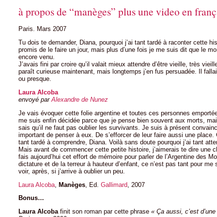
à propos de “manèges” plus une video en franç
Paris. Mars 2007
Tu dois te demander, Diana, pourquoi j’ai tant tardé à raconter cette his
promis de le faire un jour, mais plus d’une fois je me suis dit que le m
encore venu.
J’avais fini par croire qu’il valait mieux attendre d’être vieille, très vie
paraît curieuse maintenant, mais longtemps j’en fus persuadée. Il fallai
ou presque.
Laura Alcoba
envoyé par
Alexandre de Nunez
Je vais évoquer cette folie argentine et toutes ces personnes emportée
me suis enfin décidée parce que je pense bien souvent aux morts, mai
sais qu’il ne faut pas oublier les survivants. Je suis à présent convainc
important de penser à eux. De s’efforcer de leur faire aussi une place. C
tant tardé à comprendre, Diana. Voilà sans doute pourquoi j’ai tant att
Mais avant de commencer cette petite histoire, j’aimerais te dire une c
fais aujourd’hui cet effort de mémoire pour parler de l’Argentine des M
dictature et de la terreur à hauteur d’enfant, ce n’est pas tant pour me
voir, après, si j’arrive à oublier un peu.
Laura Alcoba
,
Manèges
, Ed.
Gallimard
, 2007
Bonus…
Laura Alcoba
finit son roman par cette phrase
« Ça aussi, c’est d’un