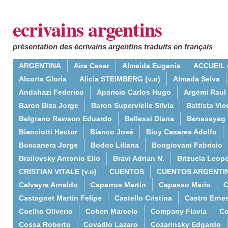
ecrivains argentins
présentation des écrivains argentins traduits en français
ARGENTINA
Aira Cesar
Almeida Eugenia
ACCUEIL 
Alcorta Gloria
Alicia STEIMBERG (v.o)
Almada Selva
Andahazi Federico
Aparicio Carlos Hugo
Argemi Raul
Baron Biza Jorge
Baron Supervielle Silvia
Battista Vic
Belgrano Rawson Eduardo
Bellessi Diana
Benasayag 
Bianciotti Hector
Bianco José
Bioy Casares Adolfo
Boccanera Jorge
Bodoc Liliana
Bongiovani Fabricio
Brailovsky Antonio Elio
Bravi Adrian N.
Brizuela Leop
CRISTIAN VITALE (v.o)
CUENTOS
CUENTOS ARGENTI
Calveyra Arnaldo
Caparros Martin
Capasso Mario
C
Castagnet Martín Felipe
Castello Cristina
Castro Erne
Coelho Oliverio
Cohen Marcelo
Company Flavia
Co
Cossa Roberto
Covadlo Lazaro
Cozarinsky Edgardo