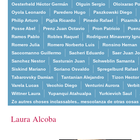
Oesterheld Héctor Germán
Olguin Sergio
Oloixarac Po
Oyola Leonardo
Paredero Hugo
Paszkowski Diego
Philip Arturo
Piglia Ricardo
Pinedo Rafael
Pizarnik 
Posse Abel
Prenz Juan Octavio
Pron Patricio
Puenz
Ramos Pablo
Robles Raquel
Rodriguez Minaverry Ign
Romero Julia
Romero Norberto Luis
Ronsino Hernan
Saccomanno Guillermo
Sacheri Eduardo
Saer Juan J
Sanchez Nestor
Sasturain Juan
Schweblin Samanta
Siskind Mariano
Soriano Osvaldo
Spregelburd Rafael
Tabarovsky Damian
Tantanian Alejandro
Tizon Hector
Varela Lucas
Vecchio Diego
Venturini Aurora
Verbi
Wittner Laura
Yupanqui Atahualpa
Yurkievich Saul
Zo autres choses inclassables.. mescolanza de otras cosas
Laura Alcoba