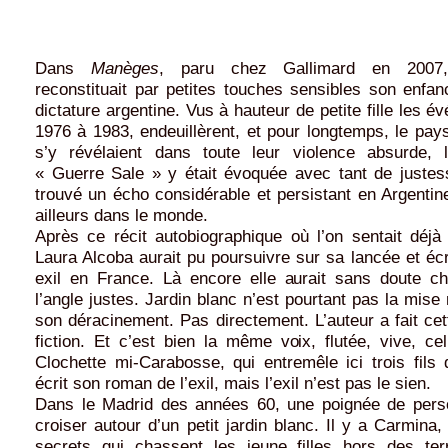
Dans
Manèges
, paru chez Gallimard en 2007
reconstituait par petites touches sensibles son enfa
dictature argentine. Vus à hauteur de petite fille les 
1976 à 1983, endeuillèrent, et pour longtemps, le pay
s’y révélaient dans toute leur violence absurde, 
« Guerre Sale » y était évoquée avec tant de justess
trouvé un écho considérable et persistant en Argenti
ailleurs dans le monde.
Après ce récit autobiographique où l’on sentait déjà f
Laura Alcoba aurait pu poursuivre sur sa lancée et écri
exil en France. Là encore elle aurait sans doute ch
l’angle justes. Jardin blanc n’est pourtant pas la mise
son déracinement. Pas directement. L’auteur a fait ce
fiction. Et c’est bien la même voix, flutée, vive, ce
Clochette mi-Carabosse, qui entremêle ici trois fils
écrit son roman de l’exil, mais l’exil n’est pas le sien.
Dans le Madrid des années 60, une poignée de pers
croiser autour d’un petit jardin blanc. Il y a Carmina
secrets qui chassent les jeune filles hors des ter