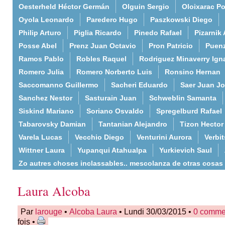
Oesterheld Héctor Germán
Olguin Sergio
Oloixarac Po
Oyola Leonardo
Paredero Hugo
Paszkowski Diego
Philip Arturo
Piglia Ricardo
Pinedo Rafael
Pizarnik 
Posse Abel
Prenz Juan Octavio
Pron Patricio
Puenz
Ramos Pablo
Robles Raquel
Rodriguez Minaverry Ign
Romero Julia
Romero Norberto Luis
Ronsino Hernan
Saccomanno Guillermo
Sacheri Eduardo
Saer Juan J
Sanchez Nestor
Sasturain Juan
Schweblin Samanta
Siskind Mariano
Soriano Osvaldo
Spregelburd Rafael
Tabarovsky Damian
Tantanian Alejandro
Tizon Hector
Varela Lucas
Vecchio Diego
Venturini Aurora
Verbi
Wittner Laura
Yupanqui Atahualpa
Yurkievich Saul
Zo autres choses inclassables.. mescolanza de otras cosas
Laura Alcoba
Par
larouge
•
Alcoba Laura
• Lundi 30/03/2015 •
0 comme
fois •