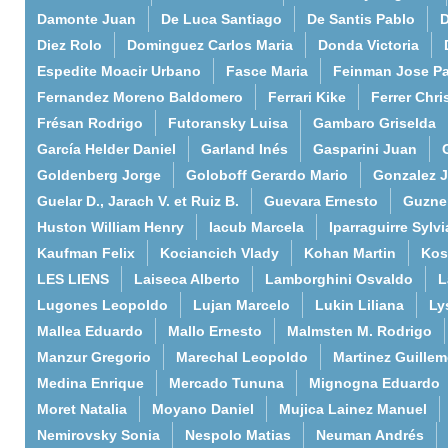
Damonte Juan
De Luca Santiago
De Santis Pablo
D
Diez Rolo
Dominguez Carlos Maria
Donda Victoria
Espedite Moacir Urbano
Fasce Maria
Feinman Jose P
Fernandez Moreno Baldomero
Ferrari Kike
Ferrer Chri
Frésan Rodrigo
Futoransky Luisa
Gambaro Griselda
García Helder Daniel
Garland Inés
Gasparini Juan
Goldenberg Jorge
Goloboff Gerardo Mario
Gonzalez 
Guelar D., Jarach V. et Ruiz B.
Guevara Ernesto
Guzne
Huston William Henry
Iacub Marcela
Iparraguirre Sylvi
Kaufman Felix
Kociancich Vlady
Kohan Martin
Kos
LES LIENS
Laiseca Alberto
Lamborghini Osvaldo
L
Lugones Leopoldo
Lujan Marcelo
Lukin Liliana
Ly
Mallea Eduardo
Mallo Ernesto
Malmsten M. Rodrigo
Manzur Gregorio
Marechal Leopoldo
Martinez Guille
Medina Enrique
Mercado Tununa
Mignogna Eduardo
Moret Natalia
Moyano Daniel
Mujica Lainez Manuel
Nemirovsky Sonia
Nespolo Matias
Neuman Andrés