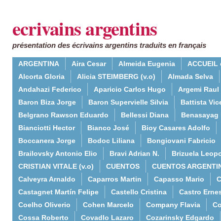
ecrivains argentins
présentation des écrivains argentins traduits en français
ARGENTINA
Aira Cesar
Almeida Eugenia
ACCUEIL 
Alcorta Gloria
Alicia STEIMBERG (v.o)
Almada Selva
Andahazi Federico
Aparicio Carlos Hugo
Argemi Raul
Baron Biza Jorge
Baron Supervielle Silvia
Battista Vic
Belgrano Rawson Eduardo
Bellessi Diana
Benasayag 
Bianciotti Hector
Bianco José
Bioy Casares Adolfo
Boccanera Jorge
Bodoc Liliana
Bongiovani Fabricio
Brailovsky Antonio Elio
Bravi Adrian N.
Brizuela Leop
CRISTIAN VITALE (v.o)
CUENTOS
CUENTOS ARGENTI
Calveyra Arnaldo
Caparros Martin
Capasso Mario
C
Castagnet Martín Felipe
Castello Cristina
Castro Erne
Coelho Oliverio
Cohen Marcelo
Company Flavia
Co
Cossa Roberto
Covadlo Lazaro
Cozarinsky Edgardo