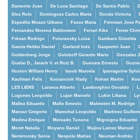
Damonte Juan
De Luca Santiago
De Santis Pablo
D
Diez Rolo
Dominguez Carlos Maria
Donda Victoria
Espedite Moacir Urbano
Fasce Maria
Feinman Jose P
Fernandez Moreno Baldomero
Ferrari Kike
Ferrer Chri
Frésan Rodrigo
Futoransky Luisa
Gambaro Griselda
García Helder Daniel
Garland Inés
Gasparini Juan
Goldenberg Jorge
Goloboff Gerardo Mario
Gonzalez 
Guelar D., Jarach V. et Ruiz B.
Guevara Ernesto
Guzne
Huston William Henry
Iacub Marcela
Iparraguirre Sylvi
Kaufman Felix
Kociancich Vlady
Kohan Martin
Kos
LES LIENS
Laiseca Alberto
Lamborghini Osvaldo
L
Lugones Leopoldo
Lujan Marcelo
Lukin Liliana
Ly
Mallea Eduardo
Mallo Ernesto
Malmsten M. Rodrigo
Manzur Gregorio
Marechal Leopoldo
Martinez Guille
Medina Enrique
Mercado Tununa
Mignogna Eduardo
Moret Natalia
Moyano Daniel
Mujica Lainez Manuel
Nemirovsky Sonia
Nespolo Matias
Neuman Andrés