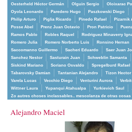
Oesterheld Héctor Germán
Olguin Sergio
Oloixarac Po
Oyola Leonardo
Paredero Hugo
Paszkowski Diego
Philip Arturo
Piglia Ricardo
Pinedo Rafael
Pizarnik 
Posse Abel
Prenz Juan Octavio
Pron Patricio
Puenz
Ramos Pablo
Robles Raquel
Rodriguez Minaverry Ign
Romero Julia
Romero Norberto Luis
Ronsino Hernan
Saccomanno Guillermo
Sacheri Eduardo
Saer Juan J
Sanchez Nestor
Sasturain Juan
Schweblin Samanta
Siskind Mariano
Soriano Osvaldo
Spregelburd Rafael
Tabarovsky Damian
Tantanian Alejandro
Tizon Hector
Varela Lucas
Vecchio Diego
Venturini Aurora
Verbi
Wittner Laura
Yupanqui Atahualpa
Yurkievich Saul
Zo autres choses inclassables.. mescolanza de otras cosas
Alejandro Maciel