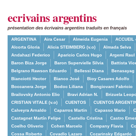
ecrivains argentins
présentation des écrivains argentins traduits en français
ARGENTINA
Aira Cesar
Almeida Eugenia
ACCUEIL 
Alcorta Gloria
Alicia STEIMBERG (v.o)
Almada Selva
Andahazi Federico
Aparicio Carlos Hugo
Argemi Raul
Baron Biza Jorge
Baron Supervielle Silvia
Battista Vic
Belgrano Rawson Eduardo
Bellessi Diana
Benasayag 
Bianciotti Hector
Bianco José
Bioy Casares Adolfo
Boccanera Jorge
Bodoc Liliana
Bongiovani Fabricio
Brailovsky Antonio Elio
Bravi Adrian N.
Brizuela Leop
CRISTIAN VITALE (v.o)
CUENTOS
CUENTOS ARGENTI
Calveyra Arnaldo
Caparros Martin
Capasso Mario
C
Castagnet Martín Felipe
Castello Cristina
Castro Erne
Coelho Oliverio
Cohen Marcelo
Company Flavia
Co
Cossa Roberto
Covadlo Lazaro
Cozarinsky Edgardo