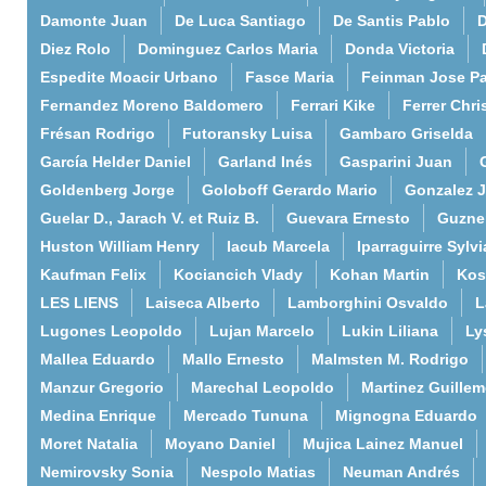
Damonte Juan
De Luca Santiago
De Santis Pablo
D
Diez Rolo
Dominguez Carlos Maria
Donda Victoria
Espedite Moacir Urbano
Fasce Maria
Feinman Jose P
Fernandez Moreno Baldomero
Ferrari Kike
Ferrer Chri
Frésan Rodrigo
Futoransky Luisa
Gambaro Griselda
García Helder Daniel
Garland Inés
Gasparini Juan
Goldenberg Jorge
Goloboff Gerardo Mario
Gonzalez 
Guelar D., Jarach V. et Ruiz B.
Guevara Ernesto
Guzne
Huston William Henry
Iacub Marcela
Iparraguirre Sylvi
Kaufman Felix
Kociancich Vlady
Kohan Martin
Kos
LES LIENS
Laiseca Alberto
Lamborghini Osvaldo
L
Lugones Leopoldo
Lujan Marcelo
Lukin Liliana
Ly
Mallea Eduardo
Mallo Ernesto
Malmsten M. Rodrigo
Manzur Gregorio
Marechal Leopoldo
Martinez Guille
Medina Enrique
Mercado Tununa
Mignogna Eduardo
Moret Natalia
Moyano Daniel
Mujica Lainez Manuel
Nemirovsky Sonia
Nespolo Matias
Neuman Andrés