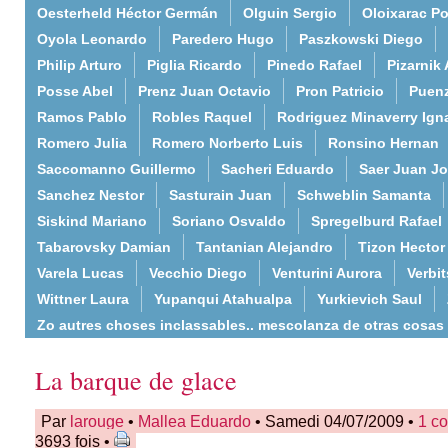
Oesterheld Héctor Germán
Olguin Sergio
Oloixarac Po
Oyola Leonardo
Paredero Hugo
Paszkowski Diego
Philip Arturo
Piglia Ricardo
Pinedo Rafael
Pizarnik 
Posse Abel
Prenz Juan Octavio
Pron Patricio
Puenz
Ramos Pablo
Robles Raquel
Rodriguez Minaverry Ign
Romero Julia
Romero Norberto Luis
Ronsino Hernan
Saccomanno Guillermo
Sacheri Eduardo
Saer Juan J
Sanchez Nestor
Sasturain Juan
Schweblin Samanta
Siskind Mariano
Soriano Osvaldo
Spregelburd Rafael
Tabarovsky Damian
Tantanian Alejandro
Tizon Hector
Varela Lucas
Vecchio Diego
Venturini Aurora
Verbi
Wittner Laura
Yupanqui Atahualpa
Yurkievich Saul
Zo autres choses inclassables.. mescolanza de otras cosas
La barque de glace
Par
larouge
•
Mallea Eduardo
• Samedi 04/07/2009 •
1 c
3693 fois •