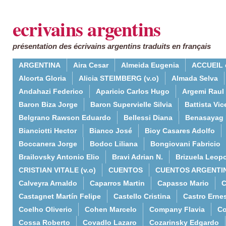
ecrivains argentins
présentation des écrivains argentins traduits en français
ARGENTINA
Aira Cesar
Almeida Eugenia
ACCUEIL 
Alcorta Gloria
Alicia STEIMBERG (v.o)
Almada Selva
Andahazi Federico
Aparicio Carlos Hugo
Argemi Raul
Baron Biza Jorge
Baron Supervielle Silvia
Battista Vic
Belgrano Rawson Eduardo
Bellessi Diana
Benasayag 
Bianciotti Hector
Bianco José
Bioy Casares Adolfo
Boccanera Jorge
Bodoc Liliana
Bongiovani Fabricio
Brailovsky Antonio Elio
Bravi Adrian N.
Brizuela Leop
CRISTIAN VITALE (v.o)
CUENTOS
CUENTOS ARGENTI
Calveyra Arnaldo
Caparros Martin
Capasso Mario
C
Castagnet Martín Felipe
Castello Cristina
Castro Erne
Coelho Oliverio
Cohen Marcelo
Company Flavia
Co
Cossa Roberto
Covadlo Lazaro
Cozarinsky Edgardo