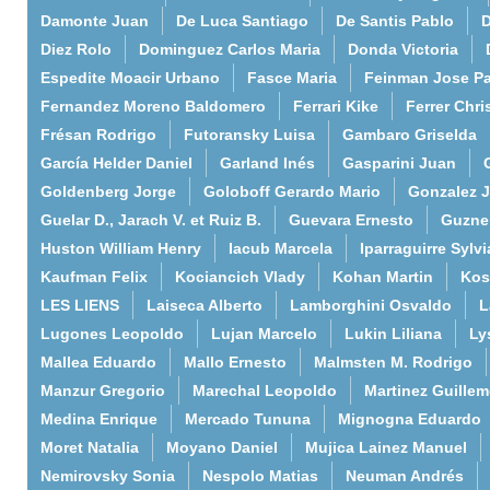
Damonte Juan
De Luca Santiago
De Santis Pablo
D
Diez Rolo
Dominguez Carlos Maria
Donda Victoria
Espedite Moacir Urbano
Fasce Maria
Feinman Jose P
Fernandez Moreno Baldomero
Ferrari Kike
Ferrer Chri
Frésan Rodrigo
Futoransky Luisa
Gambaro Griselda
García Helder Daniel
Garland Inés
Gasparini Juan
Goldenberg Jorge
Goloboff Gerardo Mario
Gonzalez 
Guelar D., Jarach V. et Ruiz B.
Guevara Ernesto
Guzne
Huston William Henry
Iacub Marcela
Iparraguirre Sylvi
Kaufman Felix
Kociancich Vlady
Kohan Martin
Kos
LES LIENS
Laiseca Alberto
Lamborghini Osvaldo
L
Lugones Leopoldo
Lujan Marcelo
Lukin Liliana
Ly
Mallea Eduardo
Mallo Ernesto
Malmsten M. Rodrigo
Manzur Gregorio
Marechal Leopoldo
Martinez Guille
Medina Enrique
Mercado Tununa
Mignogna Eduardo
Moret Natalia
Moyano Daniel
Mujica Lainez Manuel
Nemirovsky Sonia
Nespolo Matias
Neuman Andrés