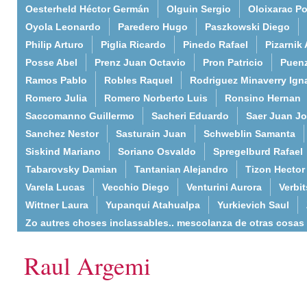
Oesterheld Héctor Germán
Olguin Sergio
Oloixarac Po
Oyola Leonardo
Paredero Hugo
Paszkowski Diego
Philip Arturo
Piglia Ricardo
Pinedo Rafael
Pizarnik 
Posse Abel
Prenz Juan Octavio
Pron Patricio
Puenz
Ramos Pablo
Robles Raquel
Rodriguez Minaverry Ign
Romero Julia
Romero Norberto Luis
Ronsino Hernan
Saccomanno Guillermo
Sacheri Eduardo
Saer Juan J
Sanchez Nestor
Sasturain Juan
Schweblin Samanta
Siskind Mariano
Soriano Osvaldo
Spregelburd Rafael
Tabarovsky Damian
Tantanian Alejandro
Tizon Hector
Varela Lucas
Vecchio Diego
Venturini Aurora
Verbi
Wittner Laura
Yupanqui Atahualpa
Yurkievich Saul
Zo autres choses inclassables.. mescolanza de otras cosas
Raul Argemi