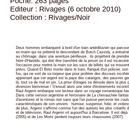
Poche: 263 pages
Editeur : Rivages (6 octobre 2010)
Collection : Rivages/Noir
Deux hommes embarquent à bord d'un train antédiluvien qui parcourt la Patagonie argentine à petite allure. Haroldo Boccini,
ex-marin qui se prétend le descendant de Butch Cassidy, a entraîné son ami d'enfance, Genaro Monteija, conducteur de métro
au chômage, dans une aventure périlleuse : ils projettent de prendre les passagers du train en otage pour délivrer « El Beto », le
frère d'Haroldo, qui doit être transféré de la prison où il est incarcéré. En outre, les deux hommes comptent bien pro
l'occasion pour mettre la main sur les sacs de billets qui se trouvent dans l'un des wagons.Cependant, rien ne se passe comme
prévu. Quand El Beto monte dans le train, flanqué d'un policier, son frère découvre que le caïd est devenu un obèse à moitié
fou, qui ne sort de sa torpeur que pour proférer des discours incohérents. Quant au vol des billets, Genaro s'y refuse en
apprenant que cet argent est la paye des catangos, des pauvres gens exploités par la société des chemins de fer. A partir de
là, tout va de mal en pis. La prise d'otages se déroule dans la plus parfaite indifférence, le conducteur du train y voit même une
diversion bienvenue ! S'ensuit alors une série d'événements incontrôlables qui feront de ce voyage une odyssée hallucinante.
Raul Argemi embarque son lecteur dans un voyage romanesque fascinant long de quatre cents kilomètres à travers la pampa.
Dans cette version argentine et ferroviaire de La chevauchée fantastique, il réussit le tour de force de combiner le roman
d'aventures et le roman noir sans que l'on puisse percevoir les coutures entre les deux. On retrouve tous les ingrédients
caractéristiques de son univers : humour, suspense, folie, et violence, ce qui n'exclut pas la satire sociale et po
de plus, Argemi s'affirme comme l'un des auteurs les plus créatifs du roman noir latino-américain. Journaliste, homme de radio
et de télévision, Raul Argemi vit aujourd'hui à Barcelone. Il est déjà l'auteur en Rivages/Noir de Le Gros, le français et la souris
(2005) et de Les Morts perdent toujours leurs chaussures (2007).