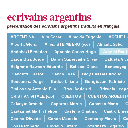
ecrivains argentins
présentation des écrivains argentins traduits en français
ARGENTINA
Aira Cesar
Almeida Eugenia
ACCUEIL 
Alcorta Gloria
Alicia STEIMBERG (v.o)
Almada Selva
Andahazi Federico
Aparicio Carlos Hugo
Argemi Raul
Baron Biza Jorge
Baron Supervielle Silvia
Battista Vic
Belgrano Rawson Eduardo
Bellessi Diana
Benasayag 
Bianciotti Hector
Bianco José
Bioy Casares Adolfo
Boccanera Jorge
Bodoc Liliana
Bongiovani Fabricio
Brailovsky Antonio Elio
Bravi Adrian N.
Brizuela Leop
CRISTIAN VITALE (v.o)
CUENTOS
CUENTOS ARGENTI
Calveyra Arnaldo
Caparros Martin
Capasso Mario
C
Castagnet Martín Felipe
Castello Cristina
Castro Erne
Coelho Oliverio
Cohen Marcelo
Company Flavia
Co
Cossa Roberto
Covadlo Lazaro
Cozarinsky Edgardo