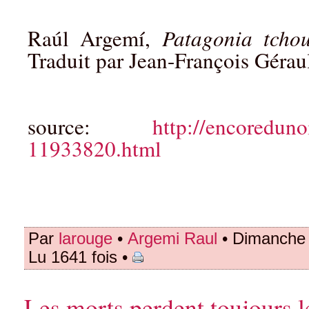
Raúl Argemí,
Patagonia tchou
Traduit par Jean-François Géraul
source:
http://encoreduno
11933820.html
Par
larouge
•
Argemi Raul
• Dimanche 
Lu 1641 fois •
Les morts perdent toujours l