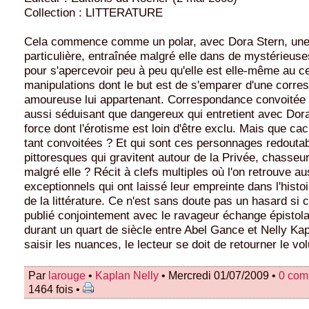
Collection : LITTERATURE
Cela commence comme un polar, avec Dora Stern, une 
particulière, entraînée malgré elle dans de mystérieus
pour s'apercevoir peu à peu qu'elle est elle-même au c
manipulations dont le but est de s'emparer d'une corr
amoureuse lui appartenant. Correspondance convoité
aussi séduisant que dangereux qui entretient avec Dor
force dont l'érotisme est loin d'être exclu. Mais que cac
tant convoitées ? Et qui sont ces personnages redoutab
pittoresques qui gravitent autour de la Privée, chasseu
malgré elle ? Récit à clefs multiples où l'on retrouve a
exceptionnels qui ont laissé leur empreinte dans l'histo
de la littérature. Ce n'est sans doute pas un hasard si
publié conjointement avec le ravageur échange épistolai
durant un quart de siècle entre Abel Gance et Nelly Ka
saisir les nuances, le lecteur se doit de retourner le 
Par
larouge
•
Kaplan Nelly
• Mercredi 01/07/2009 •
0 com
1464 fois •