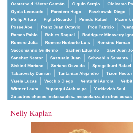
Oesterheld Héctor Germán
Olguin Sergio
Oloixarac Po
Oyola Leonardo
Paredero Hugo
Paszkowski Diego
Philip Arturo
Piglia Ricardo
Pinedo Rafael
Pizarnik 
Posse Abel
Prenz Juan Octavio
Pron Patricio
Puenz
Ramos Pablo
Robles Raquel
Rodriguez Minaverry Ign
Romero Julia
Romero Norberto Luis
Ronsino Hernan
Saccomanno Guillermo
Sacheri Eduardo
Saer Juan J
Sanchez Nestor
Sasturain Juan
Schweblin Samanta
Siskind Mariano
Soriano Osvaldo
Spregelburd Rafael
Tabarovsky Damian
Tantanian Alejandro
Tizon Hector
Varela Lucas
Vecchio Diego
Venturini Aurora
Verbi
Wittner Laura
Yupanqui Atahualpa
Yurkievich Saul
Zo autres choses inclassables.. mescolanza de otras cosas
Nelly Kaplan