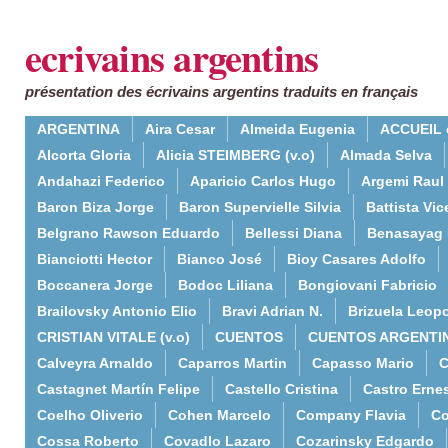
ecrivains argentins
présentation des écrivains argentins traduits en français
ARGENTINA
Aira Cesar
Almeida Eugenia
ACCUEIL 
Alcorta Gloria
Alicia STEIMBERG (v.o)
Almada Selva
Andahazi Federico
Aparicio Carlos Hugo
Argemi Raul
Baron Biza Jorge
Baron Supervielle Silvia
Battista Vic
Belgrano Rawson Eduardo
Bellessi Diana
Benasayag 
Bianciotti Hector
Bianco José
Bioy Casares Adolfo
Boccanera Jorge
Bodoc Liliana
Bongiovani Fabricio
Brailovsky Antonio Elio
Bravi Adrian N.
Brizuela Leop
CRISTIAN VITALE (v.o)
CUENTOS
CUENTOS ARGENTI
Calveyra Arnaldo
Caparros Martin
Capasso Mario
C
Castagnet Martín Felipe
Castello Cristina
Castro Erne
Coelho Oliverio
Cohen Marcelo
Company Flavia
Co
Cossa Roberto
Covadlo Lazaro
Cozarinsky Edgardo