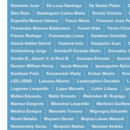
Damonte Juan
De Luca Santiago
De Santis Pablo
D
Diez Rolo
Dominguez Carlos Maria
Donda Victoria
Espedite Moacir Urbano
Fasce Maria
Feinman Jose P
Fernandez Moreno Baldomero
Ferrari Kike
Ferrer Chri
Frésan Rodrigo
Futoransky Luisa
Gambaro Griselda
García Helder Daniel
Garland Inés
Gasparini Juan
Goldenberg Jorge
Goloboff Gerardo Mario
Gonzalez 
Guelar D., Jarach V. et Ruiz B.
Guevara Ernesto
Guzne
Huston William Henry
Iacub Marcela
Iparraguirre Sylvi
Kaufman Felix
Kociancich Vlady
Kohan Martin
Kos
LES LIENS
Laiseca Alberto
Lamborghini Osvaldo
L
Lugones Leopoldo
Lujan Marcelo
Lukin Liliana
Ly
Mallea Eduardo
Mallo Ernesto
Malmsten M. Rodrigo
Manzur Gregorio
Marechal Leopoldo
Martinez Guille
Medina Enrique
Mercado Tununa
Mignogna Eduardo
Moret Natalia
Moyano Daniel
Mujica Lainez Manuel
Nemirovsky Sonia
Nespolo Matias
Neuman Andrés