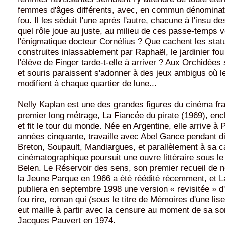
femmes d'âges différents, avec, en commun dénominat
fou. Il les séduit l'une après l'autre, chacune à l'insu de
quel rôle joue au juste, au milieu de ces passe-temps 
l'énigmatique docteur Cornélius ? Que cachent les sta
construites inlassablement par Raphaël, le jardinier fo
l'élève de Finger tarde-t-elle à arriver ? Aux Orchidée
et souris paraissent s'adonner à des jeux ambigus où l
modifient à chaque quartier de lune...
Nelly Kaplan est une des grandes figures du cinéma fr
premier long métrage, La Fiancée du pirate (1969), enc
et fit le tour du monde. Née en Argentine, elle arrive à 
années cinquante, travaille avec Abel Gance pendant d
Breton, Soupault, Mandiargues, et parallèlement à sa c
cinématographique poursuit une ouvre littéraire sous 
Belen. Le Réservoir des sens, son premier recueil de n
la Jeune Parque en 1966 a été réédité récemment, et L
publiera en septembre 1998 une version « revisitée » 
fou rire, roman qui (sous le titre de Mémoires d'une lis
eut maille à partir avec la censure au moment de sa so
Jacques Pauvert en 1974.