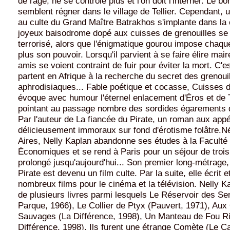
de rage, ne se contrôle plus et l'on doit l'interner. Le bo
semblent régner dans le village de Tellier. Cependant,
au culte du Grand Maître Batrakhos s'implante dans l
joyeux baisodrome dopé aux cuisses de grenouilles se v
terrorisé, alors que l'énigmatique gourou impose chaqu
plus son pouvoir. Lorsqu'il parvient à se faire élire mair
amis se voient contraint de fuir pour éviter la mort. C'es
partent en Afrique à la recherche du secret des grenoui
aphrodisiaques... Fable poétique et cocasse, Cuisses d
évoque avec humour l'éternel enlacement d'Éros et de 
pointant au passage nombre des sordides égarements 
Par l'auteur de La fiancée du Pirate, un roman aux appé
délicieusement immoraux sur fond d'érotisme folâtre.
Aires, Nelly Kaplan abandonne ses études à la Faculté
Économiques et se rend à Paris pour un séjour de trois 
prolongé jusqu'aujourd'hui... Son premier long-métrage
Pirate est devenu un film culte. Par la suite, elle écrit e
nombreux films pour le cinéma et la télévision. Nelly Ka
de plusieurs livres parmi lesquels Le Réservoir des S
Parque, 1966), Le Collier de Ptyx (Pauvert, 1971), Aux
Sauvages (La Différence, 1998), Un Manteau de Fou Ri
Différence, 1998), Ils furent une étrange Comète (Le Ca