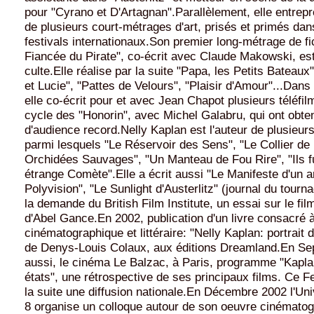
pour "Cyrano et D'Artagnan".Parallèlement, elle entrepre
de plusieurs court-métrages d'art, prisés et primés dans
festivals internationaux.Son premier long-métrage de fic
Fiancée du Pirate", co-écrit avec Claude Makowski, es
culte.Elle réalise par la suite "Papa, les Petits Bateaux
et Lucie", "Pattes de Velours", "Plaisir d'Amour"...Dan
elle co-écrit pour et avec Jean Chapot plusieurs téléfi
cycle des "Honorin", avec Michel Galabru, qui ont obte
d'audience record.Nelly Kaplan est l'auteur de plusieurs 
parmi lesquels "Le Réservoir des Sens", "Le Collier de
Orchidées Sauvages", "Un Manteau de Fou Rire", "Ils f
étrange Comète".Elle a écrit aussi "Le Manifeste d'un a
Polyvision", "Le Sunlight d'Austerlitz" (journal du tourna
la demande du British Film Institute, un essai sur le fi
d'Abel Gance.En 2002, publication d'un livre consacré 
cinématographique et littéraire: "Nelly Kaplan: portrait d
de Denys-Louis Colaux, aux éditions Dreamland.En S
aussi, le cinéma Le Balzac, à Paris, programme "Kapla
états", une rétrospective de ses principaux films. Ce Fe
la suite une diffusion nationale.En Décembre 2002 l'Uni
8 organise un colloque autour de son oeuvre cinématog