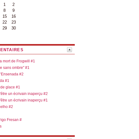
1
2
8
9
15
16
22
23
29
30
ENTAIRES
la mort de Frogwill #1
re sans ombre" #1
 d'Ensenada #2
ada #1
 de glace #1
d'être un écrivain inaperçu #2
d'être un écrivain inaperçu #1
oelho #2
rigo Fresan #
s