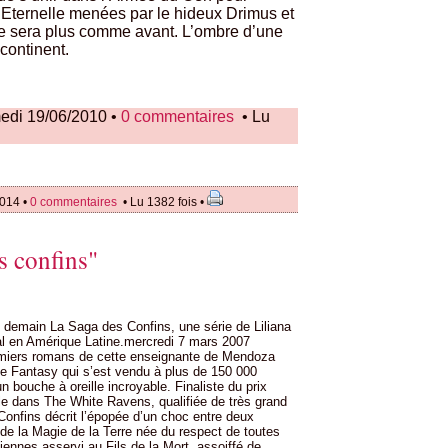
 Eternelle menées par le hideux Drimus et
 ne sera plus comme avant. L’ombre d’une
continent.
edi 19/06/2010 •
0 commentaires
• Lu
2014 •
0 commentaires
• Lu 1382 fois •
s confins"
de demain La Saga des Confins, une série de Liliana
 en Amérique Latine.mercredi 7 mars 2007
remiers romans de cette enseignante de Mendoza
e Fantasy qui s’est vendu à plus de 150 000
 bouche à oreille incroyable. Finaliste du prix
e dans The White Ravens, qualifiée de très grand
Confins décrit l’épopée d’un choc entre deux
 de la Magie de la Terre née du respect de toutes
iennes asservi au Fils de la Mort, assoiffé de