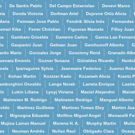
o
De Santis Pablo
Del Campo Estanislao
Denevi Marco
ria
Donda Victoria
Dorfman Ariel
Dujovne Ortiz Alicia
Maria
Feinman Jose Pablo
Fendrik Silvia Inès
Fernandez
errari Kike
Ferrer Christian
Figueras Marcelo
Filloy Juan
sa
Gambaro Griselda
Gamerro Carlos
Garcia Lao Fernan
és
Gasparini Juan
Gelman Juan
Gerchunoff Alberto
G
ardo Mario
Gonzalez Jorge
Goscinny René
Granado Albe
uevara Ernesto
Guzner Susana
Güiraldes Ricardo
Huido
cela
Iparraguirre Sylvia
Jeanmaire Federico
Juarroz Rob
y
Kohan Martin
Kostzer Kado
Kozameh Alicia
Krantz 
amborghini Osvaldo
Lange Norah
Larreta Enrique
Lastre
lo
Lukin Liliana
Lysyj Viviana
Maciel Alejandro
Maira
Malmsten M. Rodrigo
Malmsten Rodrigo
Manguel Alberto
poldo
Martinez Guillemo
Martinez Tomas Eloy
Martini Ju
a
Mignogna Eduardo
Molfino Miguel Angel
Monacelli F
Mujica Lainez Manuel
Murena H. A.
Murphy Martin
Muño
as
Neuman Andrés
Nuñez Raul
Obligado Clara
Ocamp