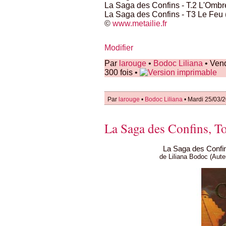
La Saga des Confins - T.2 L'Ombr
La Saga des Confins - T3 Le Feu 
©
www.metailie.fr
Modifier
Par
larouge
•
Bodoc Liliana
• Vend
300 fois •
Par
larouge
•
Bodoc Liliana
• Mardi 25/03/
La Saga des Confins, T
La Saga des Confin
de Liliana Bodoc (Aute