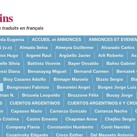
ins
 traduits en français
ida Eugenia
ACCUEIL et ANNONCES
ANNONCES ET EVENE
 (v.o)
Almada Selva
Almeyra Guillermo
Alvarado Carlos
rlos Hugo
Argemi Raul
Argüello Javier
Arlt Roberto
As
lle Silvia
Battista Vicente
Bayer Osvaldo
Bañez Gabriel
essi Diana
Benasayag Miguel
Bernand Carmen
Bernatek 
Bioy Casares Adolfo
Birmajer Marcelo
Bizzio Sergio
Bla
Bongiovani Fabricio
Bonomini Angel
Borges Jorge Luis
rian N.
Brizuela Leopoldo
Bruzzone Félix
Bucay Jorge
S
CUENTOS ARGENTINOS
CUENTOS ARGENTINOS II Y CRO
in
Capasso Mario
Carranza Gonzalo
Carranza Nacho
o Cristina
Castro Ernesto
Chapman Anne
Chejfec Sergio
Company Flavia
Constantini Humberto
Conti Haroldo
Cozarinsky Edgardo
Cross Esther
Dal Masseto Antonio