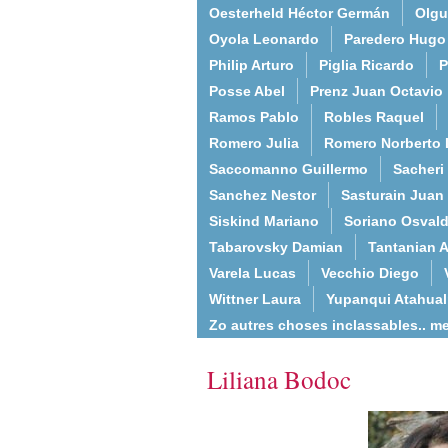
Oesterheld Héctor Germán
Olgu
Oyola Leonardo
Paredero Hugo
Philip Arturo
Piglia Ricardo
P
Posse Abel
Prenz Juan Octavio
Ramos Pablo
Robles Raquel
Romero Julia
Romero Norberto 
Saccomanno Guillermo
Sacheri
Sanchez Nestor
Sasturain Juan
Siskind Mariano
Soriano Osval
Tabarovsky Damian
Tantanian A
Varela Lucas
Vecchio Diego
Wittner Laura
Yupanqui Atahua
Zo autres choses inclassables.. m
Liliana Bodoc