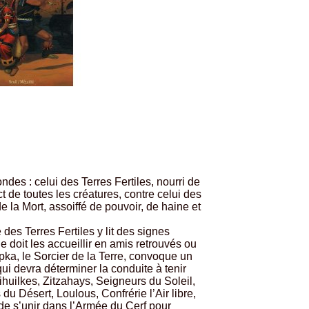
es : celui des Terres Fertiles, nourri de
t de toutes les créatures, contre celui des
e la Mort, assoiffé de pouvoir, de haine et
es Terres Fertiles y lit des signes
le doit les accueillir en amis retrouvés ou
ka, le Sorcier de la Terre, convoque un
ui devra déterminer la conduite à tenir
ihuilkes, Zitzahays, Seigneurs du Soleil,
u Désert, Loulous, Confrérie l’Air libre,
de s’unir dans l’Armée du Cerf pour