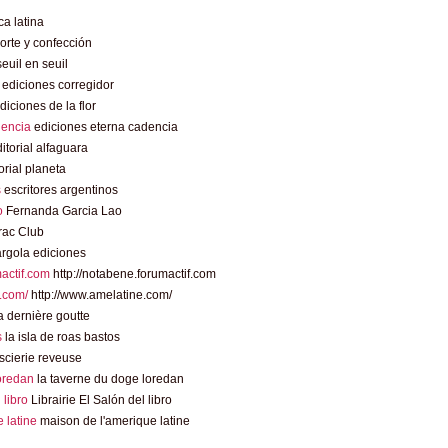
a latina
rte y confección
euil en seuil
ediciones corregidor
diciones de la flor
dencia
ediciones eterna cadencia
itorial alfaguara
orial planeta
s
escritores argentinos
o
Fernanda Garcia Lao
rac Club
rgola ediciones
mactif.com
http://notabene.forumactif.com
.com/
http://www.amelatine.com/
 dernière goutte
s
la isla de roas bastos
scierie reveuse
loredan
la taverne du doge loredan
l libro
Librairie El Salón del libro
 latine
maison de l'amerique latine