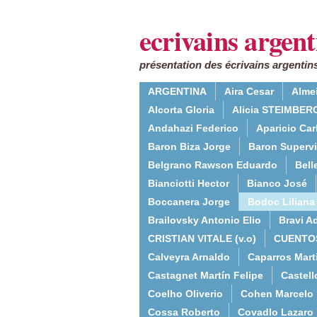
ecrivains argent
présentation des écrivains argentins
ARGENTINA
Aira Cesar
Alme
Alcorta Gloria
Alicia STEIMBERG
Andahazi Federico
Aparicio Ca
Baron Biza Jorge
Baron Supervie
Belgrano Rawson Eduardo
Bell
Bianciotti Hector
Bianco José
Boccanera Jorge
Bodoc Liliana
Brailovsky Antonio Elio
Bravi Ad
CRISTIAN VITALE (v.o)
CUENTO
Calveyra Arnaldo
Caparros Mart
Castagnet Martín Felipe
Castell
Coelho Oliverio
Cohen Marcelo
Cossa Roberto
Covadlo Lazaro