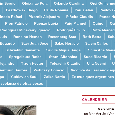
in Sergio
Oloixarac Pola
Orlando Carolina
Orsi Guillerm
Paszkowski Diego
Paula Romina
Pauls Alan
Pavlovs
inedo Rafael
Pizarnik Alejandra
Piñeiro Claudia
Ponce N
Pron Patricio
Puenzo Lucia
Puig Manuel
Quino
Qu
Rodriguez Minaverry Ignacio
Rodrigué Emilio
Roffé Merced
Luis
Ronsino Hernan
Rosenberg Sara
Roth Berta
Sab
 Eduardo
Saer Juan Jose
Salas Horacio
Salem Carlos
Schweblin Samanta
Sevilla Miguel Angel
Shua Ana Mari
do
Spregelburd Rafael
Storni Alfonsina
Sued Ricardo
lejandro
Tizon Hector
Tolcachir Claudio
Ulla Noemi
U
Venturini Aurora
Verbitsky Horacio
Vicomte de Lascano-Teg
lpa
Yurkievich Saul
Zalko Nardo
Ze musiques argentines
escolanza de otras cosas
CALENDRIER
Mars 2014
Lun
Mar
Mer
Jeu
Ven