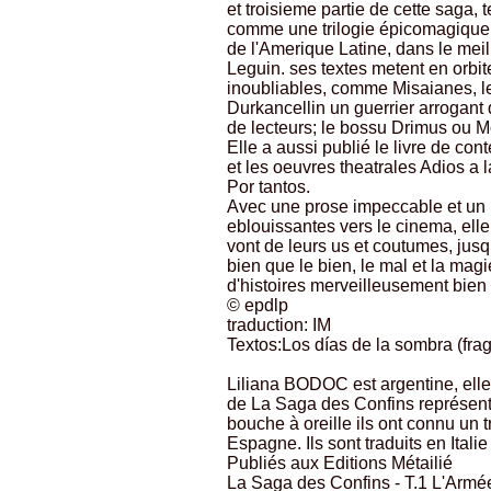
et troisieme partie de cette saga, 
comme une trilogie épicomagique
de l'Amerique Latine, dans le mei
Leguin. ses textes metent en orbi
inoubliables, comme Misaianes, le f
Durkancellin un guerrier arrogant 
de lecteurs; le bossu Drimus ou Mo
Elle a aussi publié le livre de co
et les oeuvres theatrales Adios a l
Por tantos.
Avec une prose impeccable et un 
eblouissantes vers le cinema, ell
vont de leurs us et coutumes, jusq
bien que le bien, le mal et la magi
d'histoires merveilleusement bien
© epdlp
traduction: IM
Textos:Los días de la sombra (fr
Liliana BODOC est argentine, el
de La Saga des Confins représent
bouche à oreille ils ont connu un 
Espagne. Ils sont traduits en Itali
Publiés aux Editions Métailié
La Saga des Confins - T.1 L'Armé