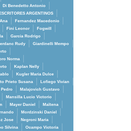
Di Benedetto Antonio
ESCRITORES ARGENTINOS
 Ana
Fernandez Macedonio
Fini Leonor
Fogwill
da
Garcia Rodrigo
erdanc Rudy
Giardinelli Mempo
rto
bro Norma
erto
Kaplan Nelly
Pablo
Kugler Maria Dulce
to Prieto Susana
Lofiego Vivian
l Pedro
Malajovich Gustavo
Mansilla Lucio Victorio
an
Mayer Daniel
Maïtena
ernando
Mordzinski Daniel
z Jose
Negroni Maria
o Silvina
Ocampo Victoria