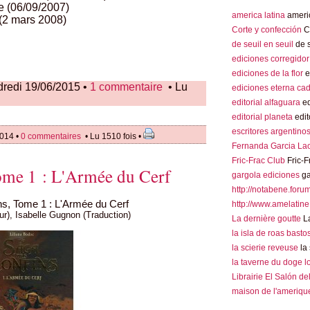
e (06/09/2007)
america latina
americ
(2 mars 2008)
Corte y confección
Co
de seuil en seuil
de s
ediciones corregidor
ediciones de la flor
e
redi 19/06/2015 •
1 commentaire
• Lu
ediciones eterna ca
editorial alfaguara
ed
editorial planeta
edit
escritores argentino
2014 •
0 commentaires
• Lu 1510 fois •
Fernanda Garcia La
Fric-Frac Club
Fric-F
ome 1 : L'Armée du Cerf
gargola ediciones
ga
http://notabene.foru
s, Tome 1 : L'Armée du Cerf
http://www.amelatine
ur), Isabelle Gugnon (Traduction)
La dernière goutte
La
la isla de roas basto
la scierie reveuse
la 
la taverne du doge 
Librairie El Salón de
maison de l'amerique