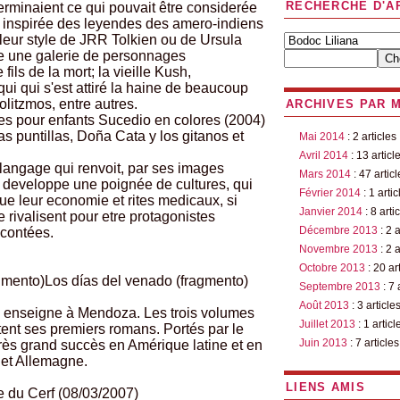
RECHERCHE D'A
terminaient ce qui pouvait être considerée
 inspirée des leyendes des amero-indiens
lleur style de JRR Tolkien ou de Ursula
te une galerie de personnages
ils de la mort; la vieille Kush,
qui qui s'est attiré la haine de beaucoup
litzmos, entre autres.
ARCHIVES PAR 
ntes pour enfants Sucedio en colores (2004)
as puntillas, Doña Cata y los gitanos et
Mai 2014
: 2 articles
Avril 2014
: 13 articl
langage qui renvoit, par ses images
Mars 2014
: 47 articl
e developpe une poignée de cultures, qui
Février 2014
: 1 artic
ue leur economie et rites medicaux, si
Janvier 2014
: 8 arti
e rivalisent pour etre protagonistes
Décembre 2013
: 2 a
 contées.
Novembre 2013
: 2 a
Octobre 2013
: 20 ar
agmento)Los días del venado (fragmento)
Septembre 2013
: 7 
Août 2013
: 3 article
le enseigne à Mendoza.
Les trois volumes
Juillet 2013
: 1 articl
ent ses premiers romans. Portés par le
Juin 2013
: 7 articles
très grand succès en Amérique latine et en
e et Allemagne.
LIENS AMIS
e du Cerf (08/03/2007)