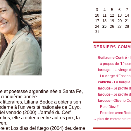
3
4
5
6
7
10
11
12
13
14
17
18
19
20
21
24
25
26
27
28
31
DERNIERS COMM
Guillaume Contré
- 
- à propos de "L'heu
larouge
- La vierge
- La vierge d'Ensen
cabicha
- La barque
larouge
- Je profite 
re et poetesse argentine née a Santa Fe,
larouge
- Je profite 
a cinquième année.
larouge
- Oliverio C
x litteraires, Liliana Bodoc a obtenu son
moderne à l'université nationale de Cuyo.
- Rolo Diez #
el venado (2000) L'arméé du Cerf,
- Entretien avec Rod
ins, elle a obtenu entre autres prix, la
→ plus de commentaire
ven.
re et Los dias del fuego (2004) deuxieme