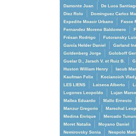
Damonte Juan
De Luca Santiag
Diez Rolo
Dominguez Carlos Ma
Espedite Moacir Urbano
Fasce 
Fernandez Moreno Baldomero
F
Frésan Rodrigo
Futoransky Lui
García Helder Daniel
Garland In
Goldenberg Jorge
Goloboff Ger
Guelar D., Jarach V. et Ruiz B.
G
Huston William Henry
Iacub Mar
Kaufman Felix
Kociancich Vlad
LES LIENS
Laiseca Alberto
L
Lugones Leopoldo
Lujan Marce
Mallea Eduardo
Mallo Ernesto
Manzur Gregorio
Marechal Leo
Medina Enrique
Mercado Tunun
Moret Natalia
Moyano Daniel
Nemirovsky Sonia
Nespolo Mati