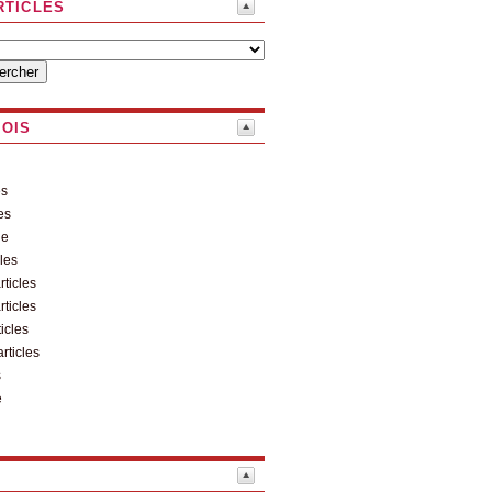
RTICLES
MOIS
es
es
le
cles
rticles
rticles
ticles
articles
s
e