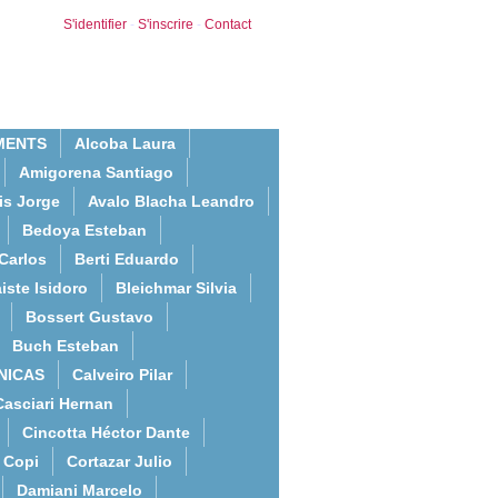
S'identifier
-
S'inscrire
-
Contact
MENTS
Alcoba Laura
Amigorena Santiago
is Jorge
Avalo Blacha Leandro
Bedoya Esteban
Carlos
Berti Eduardo
iste Isidoro
Bleichmar Silvia
Bossert Gustavo
Buch Esteban
NICAS
Calveiro Pilar
Casciari Hernan
Cincotta Héctor Dante
Copi
Cortazar Julio
Damiani Marcelo