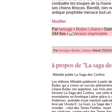
combattre les troupes de la Haine
ses chiens féroces. Bientôt, rien
antique prophétie menace tout un 
Modifier
Par
larouge
•
Bodoc Liliana
• Sam
244 fois •
Par
larouge
•
Bodoc Liliana
• Mardi 25/03/
à propos de "La saga de
Métailié publie La Saga des Confins
Les éditions Métailié publieront à partir 
Bodoc qui a connu un succès phénoménal
Liliana Bodoc est argentine. Les trois p
forment La Saga des Confins, une série d
exemplaires en Amérique Latine grâce à un
Andersen, auréolée d’une mention spécial
livre par Ursula K. Le Guin, La Saga des 
mondes : celui des Terres Fertiles, nourri
les créatures, contre celui des Terres Anc