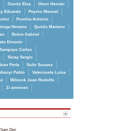
o
Osorio Elsa
Otero Hernán
ky Eduardo
Peyrou Manuel
estor
Porchia Antonio
iroga Horacio
Quirós Mariano
es
Rolon Gabriel
ato Ernesto
Sampayo Carlos
a
Sinay Sergio
Suez Perla
Sulic Susana
rbanyi Pablo
Valenzuela Luisa
ui
Wilcock Juan Rodolfo
Zi annexes
Sam
Dim