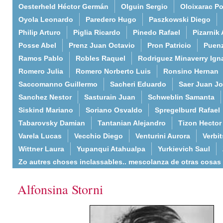
Oesterheld Héctor Germán
Olguin Sergio
Oloixarac Po
Oyola Leonardo
Paredero Hugo
Paszkowski Diego
Philip Arturo
Piglia Ricardo
Pinedo Rafael
Pizarnik 
Posse Abel
Prenz Juan Octavio
Pron Patricio
Puenz
Ramos Pablo
Robles Raquel
Rodriguez Minaverry Ign
Romero Julia
Romero Norberto Luis
Ronsino Hernan
Saccomanno Guillermo
Sacheri Eduardo
Saer Juan J
Sanchez Nestor
Sasturain Juan
Schweblin Samanta
Siskind Mariano
Soriano Osvaldo
Spregelburd Rafael
Tabarovsky Damian
Tantanian Alejandro
Tizon Hector
Varela Lucas
Vecchio Diego
Venturini Aurora
Verbi
Wittner Laura
Yupanqui Atahualpa
Yurkievich Saul
Zo autres choses inclassables.. mescolanza de otras cosas
Alfonsina Storni