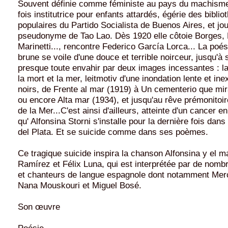
Souvent définie comme féministe au pays du machisme, 
fois institutrice pour enfants attardés, égérie des bibli
populaires du Partido Socialista de Buenos Aires, et jou
pseudonyme de Tao Lao. Dès 1920 elle côtoie Borges, P
Marinetti..., rencontre Federico García Lorca... La poé
brune se voile d'une douce et terrible noirceur, jusqu'à 
presque toute envahir par deux images incessantes : la
la mort et la mer, leitmotiv d'une inondation lente et ine
noirs, de Frente al mar (1919) à Un cementerio que mir
ou encore Alta mar (1934), et jusqu'au rêve prémonitoi
de la Mer...C'est ainsi d'ailleurs, atteinte d'un cancer 
qu' Alfonsina Storni s'installe pour la dernière fois dan
del Plata. Et se suicide comme dans ses poèmes.
Ce tragique suicide inspira la chanson Alfonsina y el ma
Ramírez et Félix Luna, qui est interprétée par de nom
et chanteurs de langue espagnole dont notamment Me
Nana Mouskouri et Miguel Bosé.
Son œuvre
Poésie