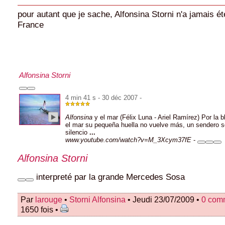
pour autant que je sache, Alfonsina Storni n'a jamais ét
France
Alfonsina Storni
4 min 41 s - 30 déc 2007 -
Alfonsina
y el mar (Félix Luna - Ariel Ramírez) Por la 
el mar su pequeña huella no vuelve más, un sendero s
silencio
...
www.youtube.com/watch?v=M_3Xcym37fE
-
Alfonsina Storni
interpreté par la grande Mercedes Sosa
Par
larouge
•
Storni Alfonsina
• Jeudi 23/07/2009 •
0 com
1650 fois •