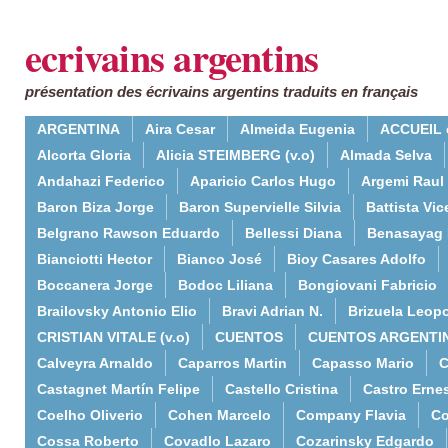
ecrivains argentins
présentation des écrivains argentins traduits en français
ARGENTINA
Aira Cesar
Almeida Eugenia
ACCUEIL 
Alcorta Gloria
Alicia STEIMBERG (v.o)
Almada Selva
Andahazi Federico
Aparicio Carlos Hugo
Argemi Raul
Baron Biza Jorge
Baron Supervielle Silvia
Battista Vic
Belgrano Rawson Eduardo
Bellessi Diana
Benasayag 
Bianciotti Hector
Bianco José
Bioy Casares Adolfo
Boccanera Jorge
Bodoc Liliana
Bongiovani Fabricio
Brailovsky Antonio Elio
Bravi Adrian N.
Brizuela Leop
CRISTIAN VITALE (v.o)
CUENTOS
CUENTOS ARGENTI
Calveyra Arnaldo
Caparros Martin
Capasso Mario
C
Castagnet Martín Felipe
Castello Cristina
Castro Erne
Coelho Oliverio
Cohen Marcelo
Company Flavia
Co
Cossa Roberto
Covadlo Lazaro
Cozarinsky Edgardo