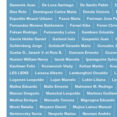
Damonte Juan
De Luca Santiago
De Santis Pablo
D
Diez Rolo
Dominguez Carlos Maria
Donda Victoria
Espedite Moacir Urbano
Fasce Maria
Feinman Jose P
Fernandez Moreno Baldomero
Ferrari Kike
Ferrer Chri
Frésan Rodrigo
Futoransky Luisa
Gambaro Griselda
García Helder Daniel
Garland Inés
Gasparini Juan
Goldenberg Jorge
Goloboff Gerardo Mario
Gonzalez 
Guelar D., Jarach V. et Ruiz B.
Guevara Ernesto
Guzne
Huston William Henry
Iacub Marcela
Iparraguirre Sylvi
Kaufman Felix
Kociancich Vlady
Kohan Martin
Kos
LES LIENS
Laiseca Alberto
Lamborghini Osvaldo
L
Lugones Leopoldo
Lujan Marcelo
Lukin Liliana
Ly
Mallea Eduardo
Mallo Ernesto
Malmsten M. Rodrigo
Manzur Gregorio
Marechal Leopoldo
Martinez Guille
Medina Enrique
Mercado Tununa
Mignogna Eduardo
Moret Natalia
Moyano Daniel
Mujica Lainez Manuel
Nemirovsky Sonia
Nespolo Matias
Neuman Andrés