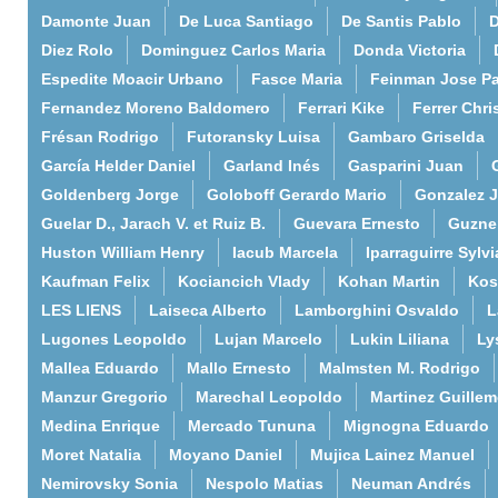
Damonte Juan
De Luca Santiago
De Santis Pablo
D
Diez Rolo
Dominguez Carlos Maria
Donda Victoria
Espedite Moacir Urbano
Fasce Maria
Feinman Jose P
Fernandez Moreno Baldomero
Ferrari Kike
Ferrer Chri
Frésan Rodrigo
Futoransky Luisa
Gambaro Griselda
García Helder Daniel
Garland Inés
Gasparini Juan
Goldenberg Jorge
Goloboff Gerardo Mario
Gonzalez 
Guelar D., Jarach V. et Ruiz B.
Guevara Ernesto
Guzne
Huston William Henry
Iacub Marcela
Iparraguirre Sylvi
Kaufman Felix
Kociancich Vlady
Kohan Martin
Kos
LES LIENS
Laiseca Alberto
Lamborghini Osvaldo
L
Lugones Leopoldo
Lujan Marcelo
Lukin Liliana
Ly
Mallea Eduardo
Mallo Ernesto
Malmsten M. Rodrigo
Manzur Gregorio
Marechal Leopoldo
Martinez Guille
Medina Enrique
Mercado Tununa
Mignogna Eduardo
Moret Natalia
Moyano Daniel
Mujica Lainez Manuel
Nemirovsky Sonia
Nespolo Matias
Neuman Andrés