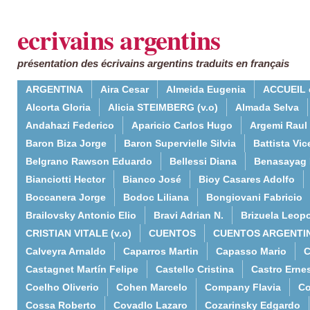
ecrivains argentins
présentation des écrivains argentins traduits en français
ARGENTINA
Aira Cesar
Almeida Eugenia
ACCUEIL 
Alcorta Gloria
Alicia STEIMBERG (v.o)
Almada Selva
Andahazi Federico
Aparicio Carlos Hugo
Argemi Raul
Baron Biza Jorge
Baron Supervielle Silvia
Battista Vic
Belgrano Rawson Eduardo
Bellessi Diana
Benasayag 
Bianciotti Hector
Bianco José
Bioy Casares Adolfo
Boccanera Jorge
Bodoc Liliana
Bongiovani Fabricio
Brailovsky Antonio Elio
Bravi Adrian N.
Brizuela Leop
CRISTIAN VITALE (v.o)
CUENTOS
CUENTOS ARGENTI
Calveyra Arnaldo
Caparros Martin
Capasso Mario
C
Castagnet Martín Felipe
Castello Cristina
Castro Erne
Coelho Oliverio
Cohen Marcelo
Company Flavia
Co
Cossa Roberto
Covadlo Lazaro
Cozarinsky Edgardo