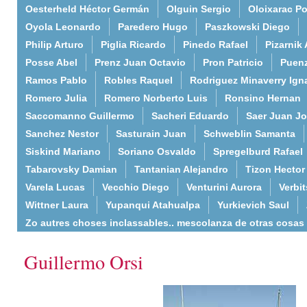
Oesterheld Héctor Germán
Olguin Sergio
Oloixarac Po
Oyola Leonardo
Paredero Hugo
Paszkowski Diego
Philip Arturo
Piglia Ricardo
Pinedo Rafael
Pizarnik 
Posse Abel
Prenz Juan Octavio
Pron Patricio
Puenz
Ramos Pablo
Robles Raquel
Rodriguez Minaverry Ign
Romero Julia
Romero Norberto Luis
Ronsino Hernan
Saccomanno Guillermo
Sacheri Eduardo
Saer Juan J
Sanchez Nestor
Sasturain Juan
Schweblin Samanta
Siskind Mariano
Soriano Osvaldo
Spregelburd Rafael
Tabarovsky Damian
Tantanian Alejandro
Tizon Hector
Varela Lucas
Vecchio Diego
Venturini Aurora
Verbi
Wittner Laura
Yupanqui Atahualpa
Yurkievich Saul
Zo autres choses inclassables.. mescolanza de otras cosas
Guillermo Orsi