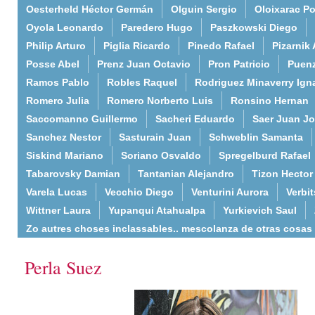
Oesterheld Héctor Germán
Olguin Sergio
Oloixarac Po
Oyola Leonardo
Paredero Hugo
Paszkowski Diego
Philip Arturo
Piglia Ricardo
Pinedo Rafael
Pizarnik 
Posse Abel
Prenz Juan Octavio
Pron Patricio
Puenz
Ramos Pablo
Robles Raquel
Rodriguez Minaverry Ign
Romero Julia
Romero Norberto Luis
Ronsino Hernan
Saccomanno Guillermo
Sacheri Eduardo
Saer Juan J
Sanchez Nestor
Sasturain Juan
Schweblin Samanta
Siskind Mariano
Soriano Osvaldo
Spregelburd Rafael
Tabarovsky Damian
Tantanian Alejandro
Tizon Hector
Varela Lucas
Vecchio Diego
Venturini Aurora
Verbi
Wittner Laura
Yupanqui Atahualpa
Yurkievich Saul
Zo autres choses inclassables.. mescolanza de otras cosas
Perla Suez