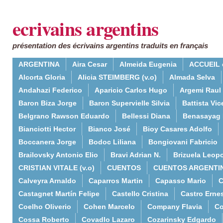
ecrivains argentins
présentation des écrivains argentins traduits en français
ARGENTINA
Aira Cesar
Almeida Eugenia
ACCUEIL 
Alcorta Gloria
Alicia STEIMBERG (v.o)
Almada Selva
Andahazi Federico
Aparicio Carlos Hugo
Argemi Raul
Baron Biza Jorge
Baron Supervielle Silvia
Battista Vic
Belgrano Rawson Eduardo
Bellessi Diana
Benasayag 
Bianciotti Hector
Bianco José
Bioy Casares Adolfo
Boccanera Jorge
Bodoc Liliana
Bongiovani Fabricio
Brailovsky Antonio Elio
Bravi Adrian N.
Brizuela Leop
CRISTIAN VITALE (v.o)
CUENTOS
CUENTOS ARGENTI
Calveyra Arnaldo
Caparros Martin
Capasso Mario
C
Castagnet Martín Felipe
Castello Cristina
Castro Erne
Coelho Oliverio
Cohen Marcelo
Company Flavia
Co
Cossa Roberto
Covadlo Lazaro
Cozarinsky Edgardo