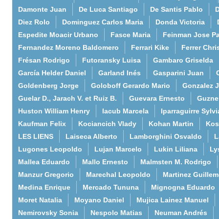
Damonte Juan
De Luca Santiago
De Santis Pablo
D
Diez Rolo
Dominguez Carlos Maria
Donda Victoria
Espedite Moacir Urbano
Fasce Maria
Feinman Jose P
Fernandez Moreno Baldomero
Ferrari Kike
Ferrer Chri
Frésan Rodrigo
Futoransky Luisa
Gambaro Griselda
García Helder Daniel
Garland Inés
Gasparini Juan
Goldenberg Jorge
Goloboff Gerardo Mario
Gonzalez 
Guelar D., Jarach V. et Ruiz B.
Guevara Ernesto
Guzne
Huston William Henry
Iacub Marcela
Iparraguirre Sylvi
Kaufman Felix
Kociancich Vlady
Kohan Martin
Kos
LES LIENS
Laiseca Alberto
Lamborghini Osvaldo
L
Lugones Leopoldo
Lujan Marcelo
Lukin Liliana
Ly
Mallea Eduardo
Mallo Ernesto
Malmsten M. Rodrigo
Manzur Gregorio
Marechal Leopoldo
Martinez Guille
Medina Enrique
Mercado Tununa
Mignogna Eduardo
Moret Natalia
Moyano Daniel
Mujica Lainez Manuel
Nemirovsky Sonia
Nespolo Matias
Neuman Andrés