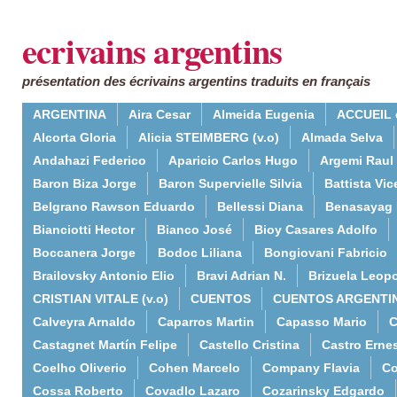
ecrivains argentins
présentation des écrivains argentins traduits en français
ARGENTINA
Aira Cesar
Almeida Eugenia
ACCUEIL 
Alcorta Gloria
Alicia STEIMBERG (v.o)
Almada Selva
Andahazi Federico
Aparicio Carlos Hugo
Argemi Raul
Baron Biza Jorge
Baron Supervielle Silvia
Battista Vic
Belgrano Rawson Eduardo
Bellessi Diana
Benasayag 
Bianciotti Hector
Bianco José
Bioy Casares Adolfo
Boccanera Jorge
Bodoc Liliana
Bongiovani Fabricio
Brailovsky Antonio Elio
Bravi Adrian N.
Brizuela Leop
CRISTIAN VITALE (v.o)
CUENTOS
CUENTOS ARGENTI
Calveyra Arnaldo
Caparros Martin
Capasso Mario
C
Castagnet Martín Felipe
Castello Cristina
Castro Erne
Coelho Oliverio
Cohen Marcelo
Company Flavia
Co
Cossa Roberto
Covadlo Lazaro
Cozarinsky Edgardo