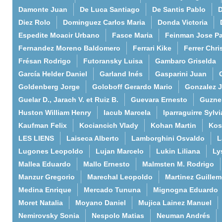
Damonte Juan
De Luca Santiago
De Santis Pablo
D
Diez Rolo
Dominguez Carlos Maria
Donda Victoria
Espedite Moacir Urbano
Fasce Maria
Feinman Jose P
Fernandez Moreno Baldomero
Ferrari Kike
Ferrer Chri
Frésan Rodrigo
Futoransky Luisa
Gambaro Griselda
García Helder Daniel
Garland Inés
Gasparini Juan
Goldenberg Jorge
Goloboff Gerardo Mario
Gonzalez 
Guelar D., Jarach V. et Ruiz B.
Guevara Ernesto
Guzne
Huston William Henry
Iacub Marcela
Iparraguirre Sylvi
Kaufman Felix
Kociancich Vlady
Kohan Martin
Kos
LES LIENS
Laiseca Alberto
Lamborghini Osvaldo
L
Lugones Leopoldo
Lujan Marcelo
Lukin Liliana
Ly
Mallea Eduardo
Mallo Ernesto
Malmsten M. Rodrigo
Manzur Gregorio
Marechal Leopoldo
Martinez Guille
Medina Enrique
Mercado Tununa
Mignogna Eduardo
Moret Natalia
Moyano Daniel
Mujica Lainez Manuel
Nemirovsky Sonia
Nespolo Matias
Neuman Andrés