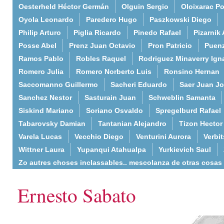
Oesterheld Héctor Germán
Olguin Sergio
Oloixarac Po
Oyola Leonardo
Paredero Hugo
Paszkowski Diego
Philip Arturo
Piglia Ricardo
Pinedo Rafael
Pizarnik 
Posse Abel
Prenz Juan Octavio
Pron Patricio
Puenz
Ramos Pablo
Robles Raquel
Rodriguez Minaverry Ign
Romero Julia
Romero Norberto Luis
Ronsino Hernan
Saccomanno Guillermo
Sacheri Eduardo
Saer Juan J
Sanchez Nestor
Sasturain Juan
Schweblin Samanta
Siskind Mariano
Soriano Osvaldo
Spregelburd Rafael
Tabarovsky Damian
Tantanian Alejandro
Tizon Hector
Varela Lucas
Vecchio Diego
Venturini Aurora
Verbi
Wittner Laura
Yupanqui Atahualpa
Yurkievich Saul
Zo autres choses inclassables.. mescolanza de otras cosas
Ernesto Sabato