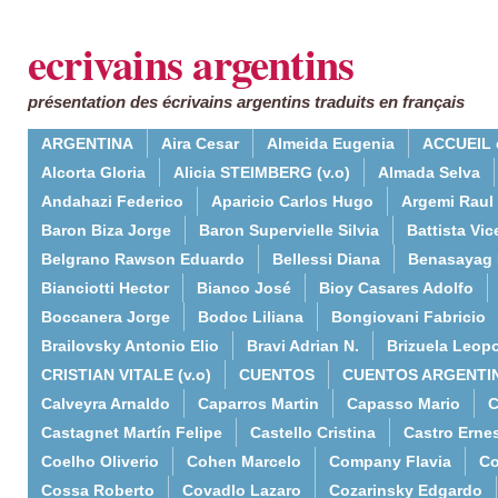
ecrivains argentins
présentation des écrivains argentins traduits en français
ARGENTINA
Aira Cesar
Almeida Eugenia
ACCUEIL 
Alcorta Gloria
Alicia STEIMBERG (v.o)
Almada Selva
Andahazi Federico
Aparicio Carlos Hugo
Argemi Raul
Baron Biza Jorge
Baron Supervielle Silvia
Battista Vic
Belgrano Rawson Eduardo
Bellessi Diana
Benasayag 
Bianciotti Hector
Bianco José
Bioy Casares Adolfo
Boccanera Jorge
Bodoc Liliana
Bongiovani Fabricio
Brailovsky Antonio Elio
Bravi Adrian N.
Brizuela Leop
CRISTIAN VITALE (v.o)
CUENTOS
CUENTOS ARGENTI
Calveyra Arnaldo
Caparros Martin
Capasso Mario
C
Castagnet Martín Felipe
Castello Cristina
Castro Erne
Coelho Oliverio
Cohen Marcelo
Company Flavia
Co
Cossa Roberto
Covadlo Lazaro
Cozarinsky Edgardo