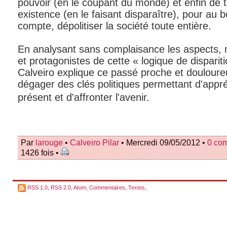
pouvoir (en le coupant du monde) et enfin de 
existence (en le faisant disparaître), pour au 
compte, dépolitiser la société toute entière.
En analysant sans complaisance les aspects
et protagonistes de cette « logique de dispariti
Calveiro explique ce passé proche et doulour
dégager des clés politiques permettant d'appr
présent et d'affronter l'avenir.
Par
larouge
•
Calveiro Pilar
• Mercredi 09/05/2012 •
0 co
1426 fois •
RSS 1.0
,
RSS 2.0
,
Atom
,
Commentaires
,
Textes
,