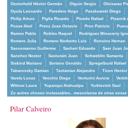
Oesterheld Héctor Germán
Olguin Sergio
Oloixarac Po
Oyola Leonardo
Paredero Hugo
Paszkowski Diego
Philip Arturo
Piglia Ricardo
Pinedo Rafael
Pizarnik 
Posse Abel
Prenz Juan Octavio
Pron Patricio
Puenz
Ramos Pablo
Robles Raquel
Rodriguez Minaverry Ign
Romero Julia
Romero Norberto Luis
Ronsino Hernan
Saccomanno Guillermo
Sacheri Eduardo
Saer Juan J
Sanchez Nestor
Sasturain Juan
Schweblin Samanta
Siskind Mariano
Soriano Osvaldo
Spregelburd Rafael
Tabarovsky Damian
Tantanian Alejandro
Tizon Hector
Varela Lucas
Vecchio Diego
Venturini Aurora
Verbi
Wittner Laura
Yupanqui Atahualpa
Yurkievich Saul
Zo autres choses inclassables.. mescolanza de otras cosas
Pilar Calveiro