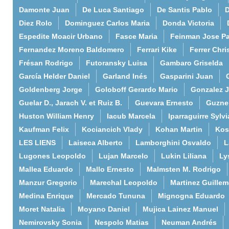
Damonte Juan
De Luca Santiago
De Santis Pablo
D
Diez Rolo
Dominguez Carlos Maria
Donda Victoria
Espedite Moacir Urbano
Fasce Maria
Feinman Jose P
Fernandez Moreno Baldomero
Ferrari Kike
Ferrer Chri
Frésan Rodrigo
Futoransky Luisa
Gambaro Griselda
García Helder Daniel
Garland Inés
Gasparini Juan
Goldenberg Jorge
Goloboff Gerardo Mario
Gonzalez 
Guelar D., Jarach V. et Ruiz B.
Guevara Ernesto
Guzne
Huston William Henry
Iacub Marcela
Iparraguirre Sylvi
Kaufman Felix
Kociancich Vlady
Kohan Martin
Kos
LES LIENS
Laiseca Alberto
Lamborghini Osvaldo
L
Lugones Leopoldo
Lujan Marcelo
Lukin Liliana
Ly
Mallea Eduardo
Mallo Ernesto
Malmsten M. Rodrigo
Manzur Gregorio
Marechal Leopoldo
Martinez Guille
Medina Enrique
Mercado Tununa
Mignogna Eduardo
Moret Natalia
Moyano Daniel
Mujica Lainez Manuel
Nemirovsky Sonia
Nespolo Matias
Neuman Andrés